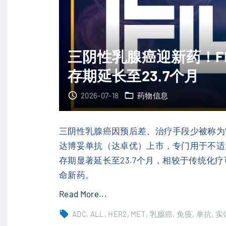
，
获
生
批
存
！
三阴性乳腺癌迎新药！F
期
德
显
存期延长至23.7个月
达
著
博
2026-07-18
药物信息
延
妥
长
单
"
抗
三阴性乳腺癌因预后差、治疗手段少被称为“最
延
达博妥单抗（达卓优）上市，专门用于不适
长
存期显著延长至23.7个月，相较于传统化
生
命新药。
存
"
Read More...
期
三
ADC
ALL
HER2
MET
乳腺癌
免疫
单抗
实
，
阴