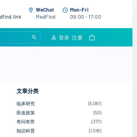
WeChat
Mon-Fri
find.link
MedFind
09:00 - 17:00
S
登录
注册
e
a
r
c
h
f
文章分类
o
r
临床研究
(
5,061
)
:
医改政策
(
50
)
有问有答
(
377
)
知识科普
(
1,516
)