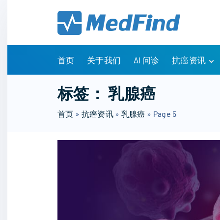
S
k
i
p
t
首页
关于我们
AI 问诊
抗癌资讯
o
c
有问有答
标签：
乳腺癌
o
诊疗指南
n
首页
»
抗癌资讯
»
乳腺癌
»
Page 5
药物信息
t
医改政策
e
知识科普
n
临床研究
t
NCCN指南