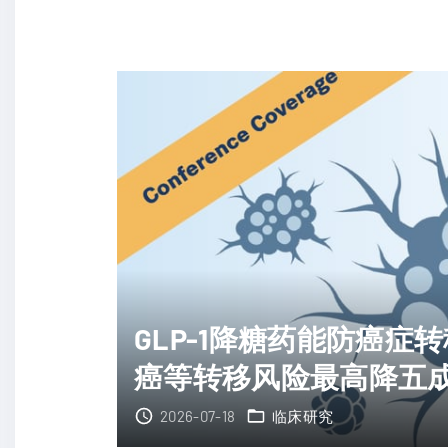
不
性
适
乳
合
腺
免
癌
疫
迎
治
新
疗
药
患
！
者
F
迎
D
曙
A
GLP-1降糖药能防癌症
光
批
"
癌等转移风险最高降五
准
A
2026-07-18
临床研究
D