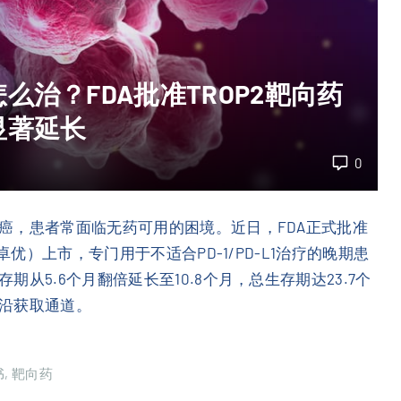
治？FDA批准TROP2靶向药
显著延长
0
癌，患者常面临无药可用的困境。近日，FDA正式批准
卓优）上市，专门用于不适合PD-1/PD-L1治疗的晚期患
从5.6个月翻倍延长至10.8个月，总生存期达23.7个
沿获取通道。
书
靶向药