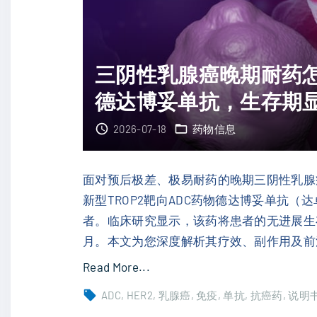
三阴性乳腺癌晚期耐药怎么
德达博妥单抗，生存期
2026-07-18
药物信息
面对预后极差、极易耐药的晚期三阴性乳腺
新型TROP2靶向ADC药物德达博妥单抗（达
者。临床研究显示，该药将患者的无进展生存期
月。本文为您深度解析其疗效、副作用及前
"
Read More...
三
ADC
HER2
乳腺癌
免疫
单抗
抗癌药
说明
阴