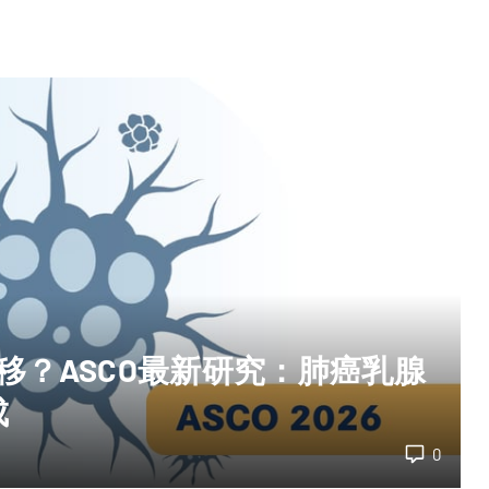
转移？ASCO最新研究：肺癌乳腺
成
0