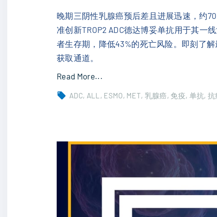
批
准
晚期三阴性乳腺癌预后差且进展迅速，约70%
T
准创新TROP2 ADC德达博妥单抗用于
R
者生存期，降低43%的死亡风险。即刻了
O
获取通道。
P
"
Read More...
2
三
ADC
ALL
ESMO
MET
乳腺癌
免疫
单抗
抗
靶
阴
向
性
药
乳
德
腺
达
癌
博
一
妥
线
单
新
抗
药