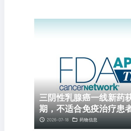
性
乳
腺
癌
晚
期
耐
药
怎
么
治
三阴性乳腺癌一线新药
？
期，不适合免疫治疗患
F
D
2026-07-18
药物信息
A