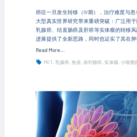
C
德
癌症一旦发生转移（IV期），治疗难度与患者
达
大型真实世界研究带来重磅突破：广泛用于降
博
乳腺癌、结直肠癌及肝癌等实体瘤的转移风险
妥
进展提供了全新思路，同时也证实了其在肿
单
"
Read More...
抗
G
MET
乳腺癌
免疫
前列腺癌
实体瘤
小细胞
，
L
生
P
存
-
期
1
延
降
长
糖
至
药
2
能
3