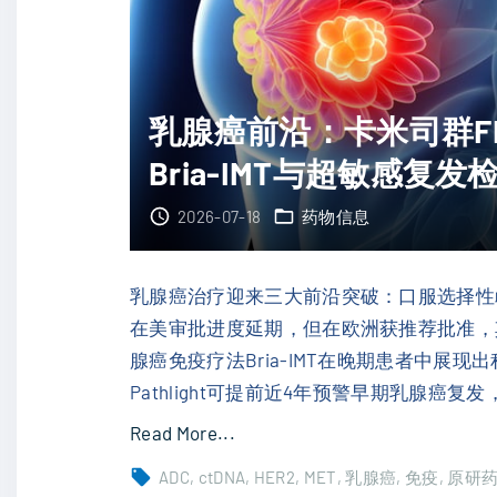
防
.
癌
7
症
个
转
乳腺癌前沿：卡米司群F
月
移
"
Bria-IMT与超敏感复
？
A
2026-07-18
药物信息
S
C
O
乳腺癌治疗迎来三大前沿突破：口服选择性雌激素
最
在美审批进度延期，但在欧洲获推荐批准，
新
腺癌免疫疗法Bria-IMT在晚期患者中展现
研
Pathlight可提前近4年预警早期乳腺癌
究
"
Read More...
：
乳
ADC
ctDNA
HER2
MET
乳腺癌
免疫
原研
肺
腺