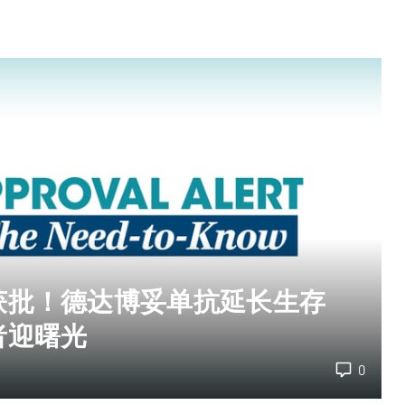
获批！德达博妥单抗延长生存
者迎曙光
0