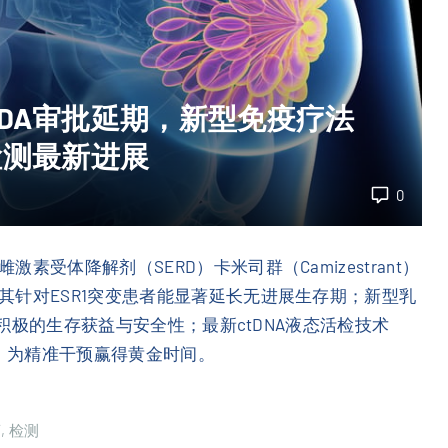
DA审批延期，新型免疫疗法
发检测最新进展
0
受体降解剂（SERD）卡米司群（Camizestrant）
其针对ESR1突变患者能显著延长无进展生存期；新型乳
出积极的生存获益与安全性；最新ctDNA液态活检技术
复发，为精准干预赢得黄金时间。
药
检测