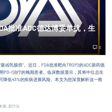
DA批准ADC德达博妥单抗，生
0
凶乳腺癌”。近日，FDA批准靶向TROP2的ADC新药德
用PD-1治疗的晚期患者。临床数据显示，其将中位总生
疗可降低43%的疾病进展风险。本文为您深度解析这一救
体瘤
新疗法