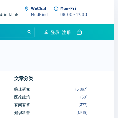
WeChat
Mon-Fri
find.link
MedFind
09:00 - 17:00
S
登录
注册
e
a
r
c
h
f
文章分类
o
r
临床研究
(
5,067
)
:
医改政策
(
50
)
有问有答
(
377
)
知识科普
(
1,519
)