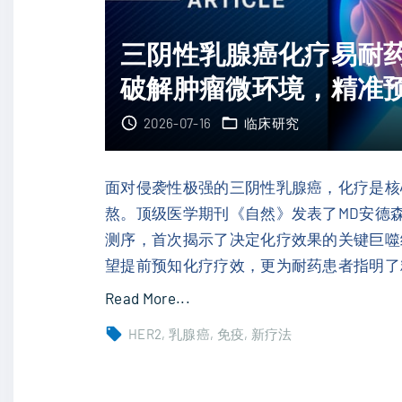
管
合
理
三阴性乳腺癌化疗易耐
氟
新
维
破解肿瘤微环境，精准
突
司
破
2026-07-16
临床研究
群
：
三
前
期
沿
面对侵袭性极强的三阴性乳腺癌，化疗是核
临
A
熬。顶级医学期刊《自然》发表了MD安德
床
I
测序，首次揭示了决定化疗效果的关键巨噬
启
技
望提前预知化疗疗效，更为耐药患者指明了
动
术
"
Read More...
"
如
三
HER2
乳腺癌
免疫
新疗法
何
阴
提
性
升
乳