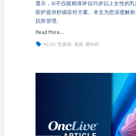
b
6
显示，AI不仅能精准评估35岁以上女性的
挑
抑
医护提供秒级应对方案。本文为您深度解析
战
制
抗癌管理。
传
剂
"
Read More...
统
P
乳
疗
NCCN
乳腺癌
免疫
靶向药
F
腺
法
-
癌
"
0
精
7
准
2
筛
4
查
8
与
1
副
4
作
4
用
联