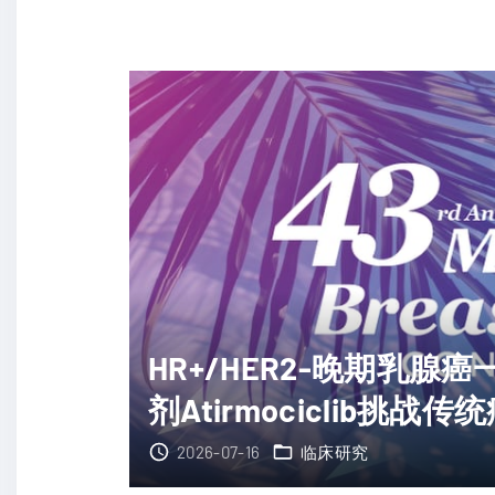
癌
症
耐
药
密
码
！
首
个
空
间
HR+/HER2-晚期乳腺
单
剂Atirmociclib挑战传
细
胞
2026-07-16
临床研究
l