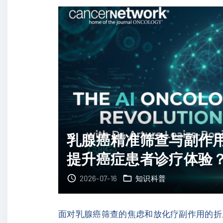
4
D
抑
K
制
4
剂
/
A
6
t
耐
i
药
r
新
m
药
乳腺癌精准筛查与副作用
o
！
c
提升癌症患者诊疗体验
全
i
新
2026-07-16
知识科普
c
K
l
A
i
T
面对乳腺癌筛查的焦虑和放化疗副作用的折