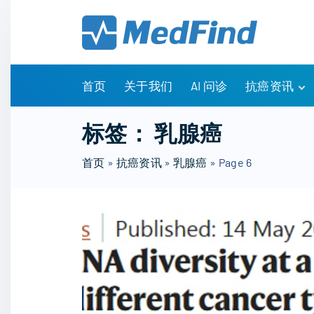
S
k
i
p
t
首页
关于我们
AI 问诊
抗癌资讯
o
c
有问有答
标签：
乳腺癌
o
诊疗指南
n
首页
»
抗癌资讯
»
乳腺癌
»
Page 6
药物信息
t
医改政策
e
知识科普
n
临床研究
t
NCCN指南