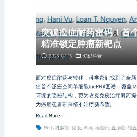
突破癌症耐药密码！首个
精准锁定肿瘤新靶点
2026-07-16
知识科普
面对癌症耐药与转移，科学家们找到了全新
出首个泛癌空间单细胞lncRNA图谱，覆盖
环境的隐秘结构，更为攻克免疫治疗耐药提
为癌症患者带来精准治疗新希望。
"
Read More...
突
MET
乳腺癌
免疫
单抗
抗癌药
直肠癌
结
破