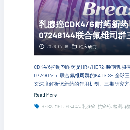
新
乳
靶
腺
乳腺癌CDK4/6耐药新药
点
癌
"
07248144联合氟维司
一
线
2026-07-16
临床研究
新
药
：
CDK4/6抑制剂耐药是HR+/HER2-晚期乳腺癌
高
07248144）联合氟维司群的KATSIS
选
文深度解析该新药的作用机制、三期研究方
择
"
Read More...
性
乳
HER2
MET
PIK3CA
乳腺癌
抗癌药
检测
靶
C
腺
D
癌
K
C