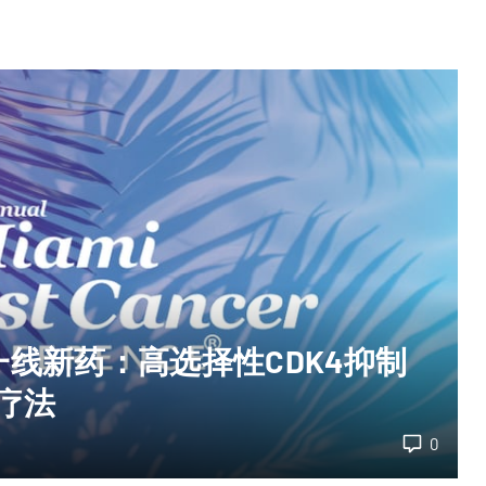
癌一线新药：高选择性CDK4抑制
统疗法
0