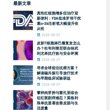
最新文章
真性红细胞增多症治疗迎
新便利：FDA批准罗培干扰
素α-2b注射笔大幅提升依
从性
2026-08-07
皮肤T细胞淋巴瘤复发怎么
办？杜韦利替尼联合纳武
利尤单抗疗效与安全评测
2026-08-07
寻求全球前沿抗癌方案？
解读磁共振引导放疗技术
与早期临床试验获益
2026-08-07
蕈样肉芽肿与塞扎里综合
征红斑剧痒难忍？莫格利
珠单抗显著改善皮损与生
活质量