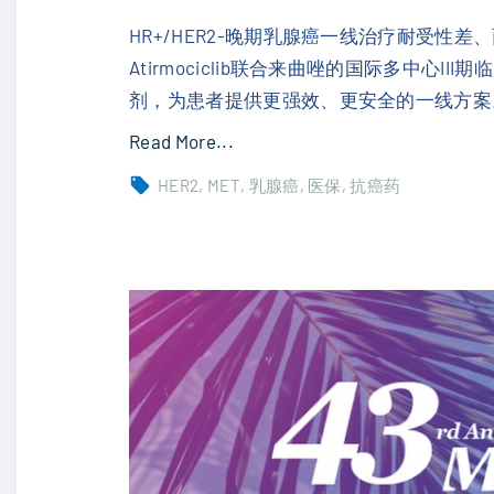
n
c
HR+/HER2-晚期乳腺癌一线治疗耐受性
R
Atirmociclib联合来曲唑的国际多中心I
N
剂，为患者提供更强效、更安全的一线方案。
A
"
Read More...
图
H
HER2
MET
乳腺癌
医保
抗癌药
谱
R
发
+
布
/
，
H
精
E
准
R
锁
2
定
-
肿
晚
瘤
期