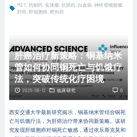
揭
全
MET
仿制药
实体瘤
抗癌药
白血病
神经母细胞瘤
示
反
肝癌
肝细胞癌
靶向药
恶
式
性
维
进
甲
展
酸
肝癌治疗新策略：铜基纳米
机
（
制
A
管如何协同铜死亡与饥饿疗
与
T
法，突破传统化疗困境
潜
R
在
A
2025-06-12
临床研究
0
靶
）
向
实
西安交通大学最新研究揭示，铜基纳米管结合铜死
靶
体
亡与饥饿疗法，为肝癌治疗带来协同新策略。该研
点
瘤
究发现肝细胞癌对铜死亡敏感，通过依乐斯克莫和
"
治