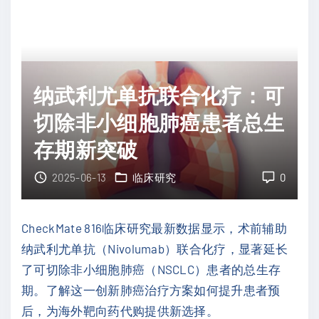
癌
转
预
移
后
瘤
评
复
纳武利尤单抗联合化疗：可
估
发
新
切除非小细胞肺癌患者总生
，
突
优
存期新突破
破
化
：
2025-06-13
临床研究
0
抗
多
癌
模
治
CheckMate 816临床研究最新数据显示，术前辅助
态
疗
纳武利尤单抗（Nivolumab）联合化疗，显著延长
A
策
了可切除非小细胞肺癌（NSCLC）患者的总生存
I
略
期。了解这一创新肺癌治疗方案如何提升患者预
深
"
后，为海外靶向药代购提供新选择。