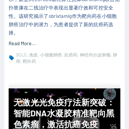
非
扑替康在二线治疗中表现出显著疗效和可控安全
小
性。该研究揭示了obrixtamig作为靶向药在小细胞
细
肺癌治疗中的潜力，为患者提供了新的抗癌药选
胞
择。
肺
"
Read More...
癌
o
患
SCLC
免疫
小细胞肺癌
抗癌药
神经内分泌肿瘤
肺
b
癌
靶向药
者
r
总
i
生
x
存
t
期
无激光光免疫疗法新突破：
a
新
m
智能DNA水凝胶精准靶向黑
突
i
破
色素瘤，激活抗癌免疫
g
"