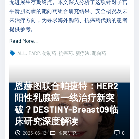
无进展生存期终点。本文深入分析了这项针对子宫
利
服
平滑肌肉瘤的靶向药组合研究结果、安全概况及未
单
持
来治疗方向，为寻求海外购药、抗癌药代购的患者
抗
久
提供参考。
获
细
"
Read More...
中
胞
靶
国
ALL
PARP
仿制药
抗癌药
新疗法
靶向药
与
向
突
肿
药
破
瘤
奥
性
复
恩赫图联合帕捷特：HER2
拉
疗
发
帕
阳性乳腺癌一线治疗新突
法
"
利
认
破？DESTINY-Breast09临
联
定
床研究深度解读
合
，
替
一
2025-06-12
临床研究
0