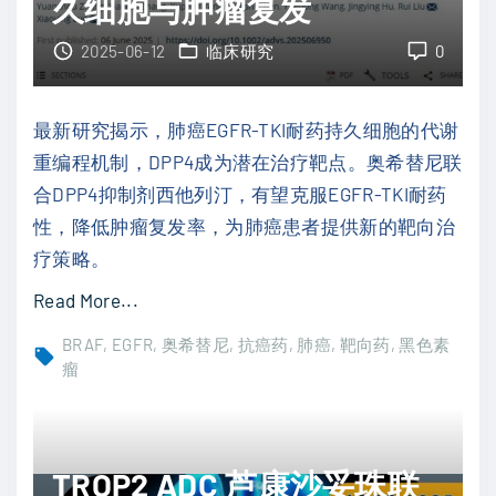
久细胞与肿瘤复发
破
展
传
：
2025-06-12
临床研究
0
统
阿
化
替
最新研究揭示，肺癌EGFR-TKI耐药持久细胞的代谢
疗
利
重编程机制，DPP4成为潜在治疗靶点。奥希替尼联
困
珠
合DPP4抑制剂西他列汀，有望克服EGFR-TKI耐药
境
单
性，降低肿瘤复发率，为肺癌患者提供新的靶向治
"
抗
疗策略。
联
"
Read More...
合
肺
贝
BRAF
EGFR
奥希替尼
抗癌药
肺癌
靶向药
黑色素
癌
瘤
伐
E
珠
G
单
F
抗
TROP2 ADC 芦康沙妥珠联
R