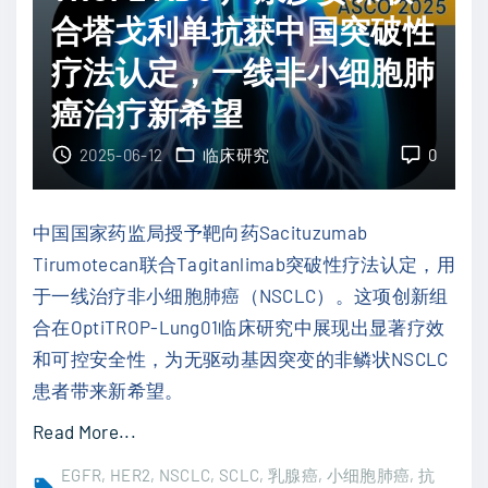
如
合塔戈利单抗获中国突破性
-
何
T
疗法认定，一线非小细胞肺
延
K
长
癌治疗新希望
I
晚
耐
2025-06-12
临床研究
0
期
药
肝
新
细
中国国家药监局授予靶向药Sacituzumab
策
胞
Tirumotecan联合Tagitanlimab突破性疗法认定，用
略
癌
于一线治疗非小细胞肺癌（NSCLC）。这项创新组
：
患
合在OptiTROP-Lung01临床研究中展现出显著疗效
D
者
和可控安全性，为无驱动基因突变的非鳞状NSCLC
P
生
患者带来新希望。
P
存
"
Read More...
4
期
T
抑
EGFR
HER2
NSCLC
SCLC
乳腺癌
小细胞肺癌
抗
？