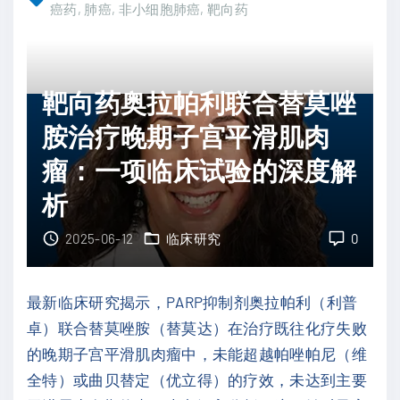
R
癌药
肺癌
非小细胞肺癌
靶向药
制
"
O
剂
P
西
2
他
靶向药奥拉帕利联合替莫唑
A
列
胺治疗晚期子宫平滑肌肉
D
汀
C
瘤：一项临床试验的深度解
联
芦
用
析
康
奥
沙
2025-06-12
临床研究
0
希
妥
替
珠
尼
最新临床研究揭示，PARP抑制剂奥拉帕利（利普
联
，
卓）联合替莫唑胺（替莫达）在治疗既往化疗失败
合
有
的晚期子宫平滑肌肉瘤中，未能超越帕唑帕尼（维
塔
望
全特）或曲贝替定（优立得）的疗效，未达到主要
戈
克