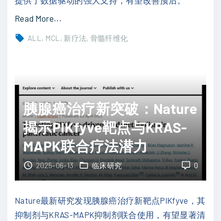
帕
替
"
Read More...
尼
骨
ALL
MCL
新疗法
骨髓纤维化
治
髓
疗
纤
晚
维
期
化
胃
异
胰腺癌治疗新突破：Nature
癌
基
揭示PIKfyve靶点与KRAS-
疗
因
MAPK联合疗法潜力
效
移
显
植
2025-06-13
临床研究
0
著
新
"
突
Nature最新研究发现胰腺癌治疗新靶点PIKfyve，其
破
抑制剂与KRAS-MAPK抑制剂联合使用，有望显著清
：