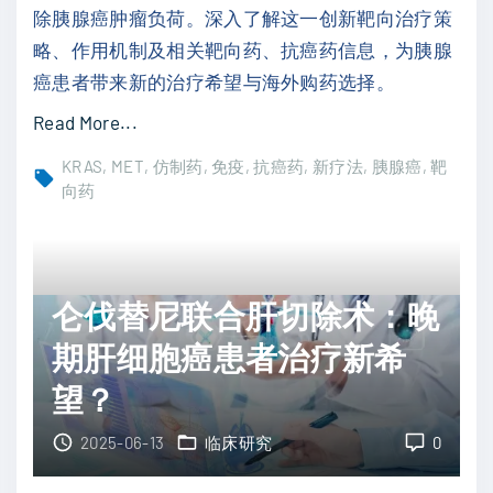
除胰腺癌肿瘤负荷。深入了解这一创新靶向治疗策
E
略、作用机制及相关靶向药、抗癌药信息，为胰腺
B
癌患者带来新的治疗希望与海外购药选择。
M
T
"
Read More...
机
胰
KRAS
MET
仿制药
免疫
抗癌药
新疗法
胰腺癌
靶
器
腺
向药
学
癌
习
治
模
疗
仑伐替尼联合肝切除术：晚
型
新
精
突
期肝细胞癌患者治疗新希
准
破
望？
预
：
测
N
2025-06-13
临床研究
0
风
a