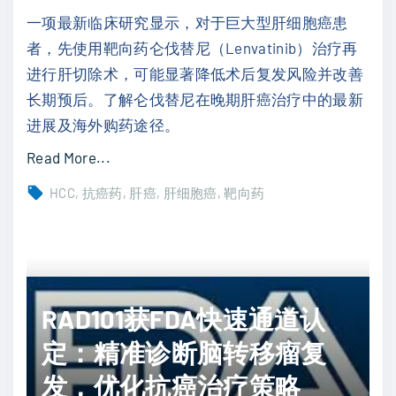
险
t
一项最新临床研究显示，对于巨大型肝细胞癌患
，
u
者，先使用靶向药仑伐替尼（Lenvatinib）治疗再
助
r
进行肝切除术，可能显著降低术后复发风险并改善
力
e
长期预后。了解仑伐替尼在晚期肝癌治疗中的最新
患
揭
进展及海外购药途径。
者
示
"
Read More...
生
P
仑
存
I
HCC
抗癌药
肝癌
肝细胞癌
靶向药
伐
"
K
替
f
尼
y
联
v
合
RAD101获FDA快速通道认
e
肝
靶
定：精准诊断脑转移瘤复
切
点
发，优化抗癌治疗策略
除
与