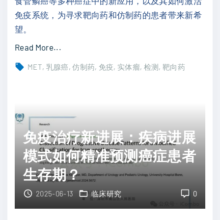
食管鳞癌等多种癌症中的新应用，以及其如何激活
免疫系统，为寻求靶向药和仿制药的患者带来新希
望。
"
Read More...
老
MET
乳腺癌
仿制药
免疫
实体瘤
检测
靶向药
药
新
用
：
甲
免疫治疗新进展：疾病进展
氨
模式如何精准预测癌症患者
蝶
生存期？
呤
（
2025-06-13
临床研究
0
M
T