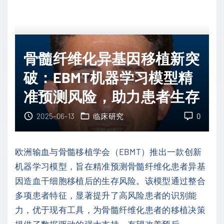
免
者
疫
生
联
存
合
骨髓纤维化异基因移植新突
期
化
？
破：EBMT机器学习模型精
疗
"
准预测风险，助力患者生存
：
卡
2025-06-13
临床研究
0
瑞
利
欧洲输血与骨髓移植学会（EBMT）推出一款创新
珠
机器学习模型，旨在精准预测骨髓纤维化患者异基
单
因造血干细胞移植后的生存风险。该模型通过整合
抗
多项患者特征，显著提升了高风险患者的识别能
与
力，优于现有工具，为骨髓纤维化患者的移植决策
阿
提供了数据驱动的强大支持，有望改善预后。