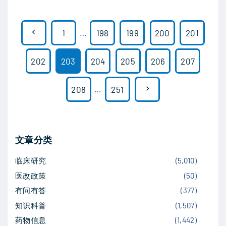
新
I
突
文
-
破
P
1
…
198
199
200
201
1
章
？
r
3
D
202
203
204
205
206
207
分
1
E
e
页
：
N
208
…
251
S
v
儿
T
e
童
I
i
高
x
N
文章分类
o
级
Y
t
别
临床研究
(
5,010
)
-
u
胶
医改政策
(
50
)
B
p
s
质
有问有答
(
377
)
r
a
瘤
知识科普
(
1,507
)
e
p
治
药物信息
(
1,442
)
a
g