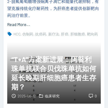
2-脱氧葡萄糖增强铜离子凋亡和能量代谢抑制，有
疗
望克服传统化疗耐药性，为肝癌患者提供创新靶向
新
药治疗前景。
突
"
Read More...
破
肝
：
HCC
仿制药
抗癌药
新疗法
肝癌
肝细胞癌
靶向药
癌
纳
治
米
疗
颗
“T+A”方案新进展：阿替利
新
粒
策
珠单抗联合贝伐珠单抗如何
如
略
何
延长晚期肝细胞癌患者生存
：
克
期？
铜
服
基
代
2025-06-12
临床研究
0
纳
谢
米