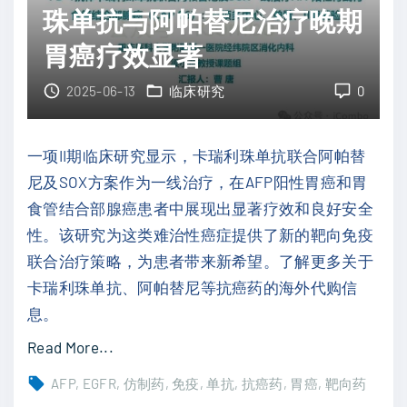
与
：
珠单抗与阿帕替尼治疗晚期
放
疾
胃癌疗效显著
疗
病
疗
进
2025-06-13
临床研究
0
效
展
"
模
一项II期临床研究显示，卡瑞利珠单抗联合阿帕替
式
尼及SOX方案作为一线治疗，在AFP阳性胃癌和胃
如
食管结合部腺癌患者中展现出显著疗效和良好安全
何
性。该研究为这类难治性癌症提供了新的靶向免疫
精
联合治疗策略，为患者带来新希望。了解更多关于
准
卡瑞利珠单抗、阿帕替尼等抗癌药的海外代购信
预
息。
测
"
Read More...
癌
靶
症
AFP
EGFR
仿制药
免疫
单抗
抗癌药
胃癌
靶向药
向
患