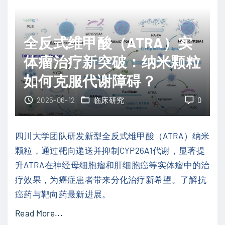
靶
细
向
胞
黑
瘤
全反式维甲酸（ATRA）实
色
治
体瘤治疗新突破：纳米颗粒
素
疗
如何克服代谢障碍？
瘤
新
，
希
2025-06-12
临床研究
0
激
望
活
：
四川大学团队研发新型全反式维甲酸（ATRA）纳米
抗
单
颗粒，通过靶向递送并抑制CYP26A1代谢，显著提
癌
细
升ATRA在神经母细胞瘤和肝细胞癌等实体瘤中的治
免
胞
疗效果，为癌症患者带来分化治疗新希望。了解抗
疫
多
癌药与靶向药最新进展。
"
组
学
"
Read More...