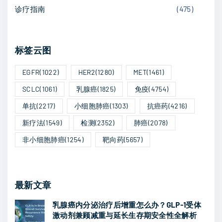
a
疗
诊疗指南
(
475
)
s
e
新
t
g
突
0
标签云图
破
e
9
？
临
EGFR
(1022)
HER2
(1280)
MET
(1461)
C
床
SCLC
(1061)
乳腺癌
(1825)
免疫
(4754)
L
研
单抗
(2217)
小细胞肺癌
(1303)
抗癌药
(4216)
O
究
V
新疗法
(1549)
检测
(2352)
肺癌
(2078)
深
E
度
非小细胞肺癌
(1254)
靶向药
(5657)
R
解
-
读
2
"
最新文章
临
乳腺癌内分泌治疗后增重怎么办？GLP-1受体
床
激动剂兼顾减重与延长生存期安全性全解析
试