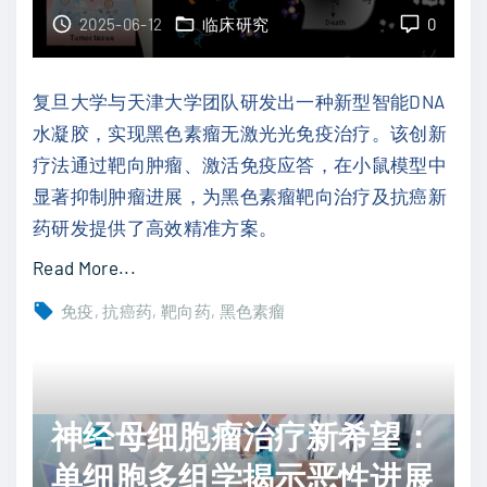
联
2025-06-12
临床研究
0
合
拓
复旦大学与天津大学团队研发出一种新型智能DNA
扑
水凝胶，实现黑色素瘤无激光光免疫治疗。该创新
替
疗法通过靶向肿瘤、激活免疫应答，在小鼠模型中
康
显著抑制肿瘤进展，为黑色素瘤靶向治疗及抗癌新
：
药研发提供了高效精准方案。
小
"
Read More...
细
无
胞
免疫
抗癌药
靶向药
黑色素瘤
激
肺
光
癌
光
二
免
神经母细胞瘤治疗新希望：
线
疫
治
单细胞多组学揭示恶性进展