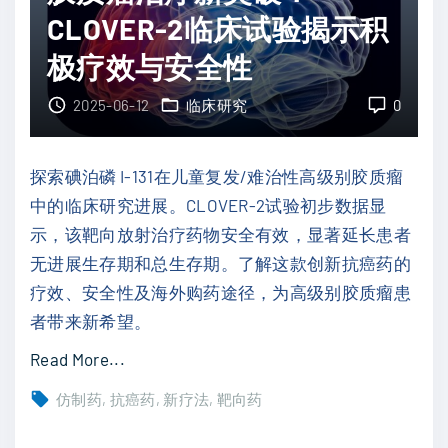
项
特
CLOVER-2临床试验揭示积
临
：
极疗效与安全性
床
H
试
E
2025-06-12
临床研究
0
验
R
的
2
探索碘泊磷 I-131在儿童复发/难治性高级别胶质瘤
深
阳
中的临床研究进展。CLOVER-2试验初步数据显
度
性
示，该靶向放射治疗药物安全有效，显著延长患者
解
乳
无进展生存期和总生存期。了解这款创新抗癌药的
析
腺
疗效、安全性及海外购药途径，为高级别胶质瘤患
"
癌
者带来新希望。
一
"
Read More...
线
碘
治
仿制药
抗癌药
新疗法
靶向药
泊
疗
磷