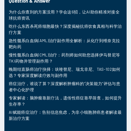
Question & Answer
为什么你查到的方案没用？学会这6招，让AI助你精准对接全
球抗癌资讯
吃什么东西杀死癌细胞最快？深度揭秘抗癌饮食真相与科学治
疗方案
急性髓系白血病(AML)治疗副作用全解析：从化疗到维奈克拉
靶向药
慢性髓系白血病(CML)治疗：药剂师如何助您选择伊马替尼等
TKI药物并管理副作用？
晚期结直肠癌治疗抉择：呋喹替尼、瑞戈非尼、TAS-102如何
选？专家深度解读疗效与副作用
癌症治疗，谁说了算？深度解析肿瘤科的“决策能力”评估与患
者中心化护理
专家解读：脑肿瘤靠新疗法，遗传性癌症靠早筛查，如何提升
生存率？
AI赋能癌症治疗：告别信息焦虑，为非小细胞肺癌患者解读最
新治疗方案