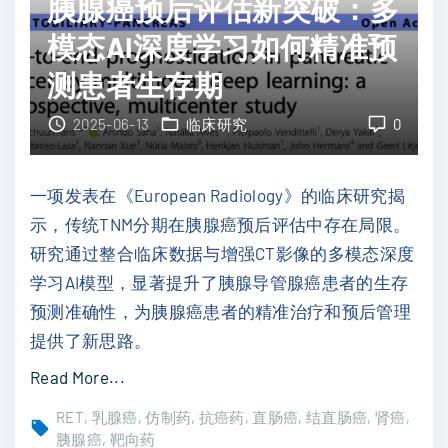
胰腺癌预后评估新突破：多
？
获
"
"
F
模态AI深度学习如何精准预
D
测患者生存期
A
快
2025-06-13
临床研究
0
速
通
一项发表在《European Radiology》的临床研究揭
道
示，传统TNM分期在胰腺癌预后评估中存在局限。
认
研究通过整合临床数据与增强CT影像的多模态深度
定
学习AI模型，显著提升了胰腺导管腺癌患者的生存
：
预测准确性，为胰腺癌患者的精准治疗和预后管理
精
提供了新思路。
准
"
Read More...
诊
胰
断
RET
乳腺癌
仿制药
抗癌药
直肠癌
结直肠癌
肾癌
腺
胰腺癌
靶向药
脑