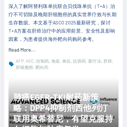
障
深入了解阿替利珠单抗联合贝伐珠单抗（T+A）治
管
碍
疗不可切除及晚期肝细胞癌的真实世界疗效与长期
如
？
生存数据。本文基于ASCO 2025最新研究，探讨
何
"
T+A方案在肝癌治疗中的应用前景、安全性及影响
协
因素，为患者提供海外靶向药购药参考。
同
铜
"
Read More...
死
“
AFP
HCC
仿制药
免疫
单抗
抗癌药
新疗法
肝癌
亡
T
肝细胞癌
靶向药
与
+
饥
A
饿
”
肺癌EGFR-TKI耐药新策
疗
方
略：DPP4抑制剂西他列汀
法
案
，
新
联用奥希替尼，有望克服持
突
进