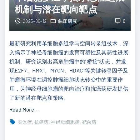
疗
疗
机制与潜在靶向靶点
法
新
新
突
2025-06-12
临床研究
0
突
破
破
，
最新研究利用单细胞多组学与空间转录组技术，深
：
疗
入揭示了神经母细胞瘤的发育可塑性及其恶性进展
智
效
机制。研究识别出高危肿瘤中的“桥接”状态，并发
能
显
现E2F7、HMX1、MYCN、HDAC1等关键转录因子及
D
著
肿瘤微环境在调控肿瘤细胞状态转变中的重要作
N
安
用，为神经母细胞瘤的靶向治疗和抗癌药研发提供
A
全
了新的潜在靶点和策略。
水
性
凝
"
Read More...
可
胶
神
控
实体瘤
抗癌药
神经母细胞瘤
靶向药
精
经
"
准
母