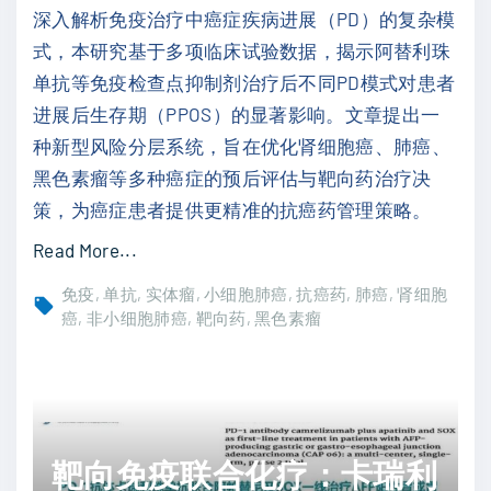
深入解析免疫治疗中癌症疾病进展（PD）的复杂模
X
式，本研究基于多项临床试验数据，揭示阿替利珠
）
单抗等免疫检查点抑制剂治疗后不同PD模式对患者
如
进展后生存期（PPOS）的显著影响。文章提出一
何
种新型风险分层系统，旨在优化肾细胞癌、肺癌、
突
黑色素瘤等多种癌症的预后评估与靶向药治疗决
破
策，为癌症患者提供更精准的抗癌药管理策略。
性
增
"
Read More...
强
免
免疫
单抗
实体瘤
小细胞肺癌
抗癌药
肺癌
肾细胞
肿
疫
癌
非小细胞肺癌
靶向药
黑色素瘤
瘤
治
免
疗
疫
新
治
进
靶向免疫联合化疗：卡瑞利
疗
展