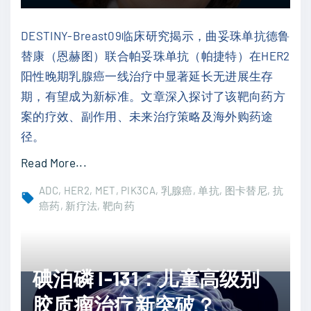
莫
线
唑
非
DESTINY-Breast09临床研究揭示，曲妥珠单抗德鲁
胺
小
替康（恩赫图）联合帕妥珠单抗（帕捷特）在HER2
治
细
阳性晚期乳腺癌一线治疗中显著延长无进展生存
疗
胞
期，有望成为新标准。文章深入探讨了该靶向药方
晚
肺
案的疗效、副作用、未来治疗策略及海外购药途
期
癌
径。
子
治
宫
"
Read More...
疗
平
恩
新
ADC
HER2
MET
PIK3CA
乳腺癌
单抗
图卡替尼
抗
滑
赫
癌药
新疗法
靶向药
希
肌
图
望
肉
联
"
瘤
合
碘泊磷 I-131：儿童高级别
：
帕
胶质瘤治疗新突破？
一
捷