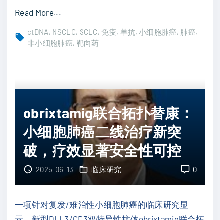
度
"
Read More...
学
纳
习
ctDNA
NSCLC
SCLC
免疫
单抗
小细胞肺癌
肺癌
武
非小细胞肺癌
靶向药
如
利
何
尤
精
单
准
抗
预
obrixtamig联合拓扑替康：
联
测
合
小细胞肺癌二线治疗新突
患
化
者
破，疗效显著安全性可控
疗
生
：
2025-06-13
临床研究
0
存
可
期
切
"
一项针对复发/难治性小细胞肺癌的临床研究显
除
示，新型DLL3/CD3双特异性抗体obrixtamig联合拓