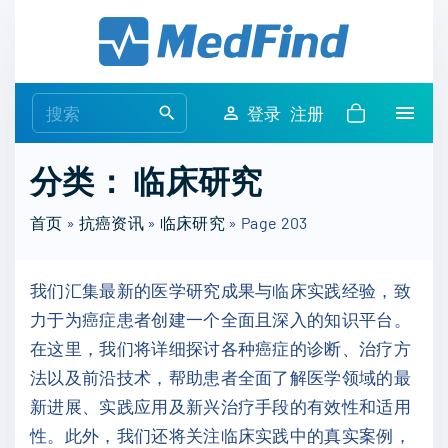
S
k
i
p
S
登录
注册
t
e
o
a
分类：
临床研究
c
r
o
c
首页
»
抗癌资讯
»
临床研究
»
Page 203
n
h
t
f
e
我们汇集最新的医学研究成果与临床实践经验，致
o
n
力于为癌症患者创建一个全面且深入的知识平台。
r
t
在这里，我们将详细探讨各种癌症的诊断、治疗方
:
法以及前沿技术，帮助患者全面了解医学领域的最
新进展、实践应用及新兴治疗手段的有效性和适用
性。此外，我们还将关注临床实践中的真实案例，