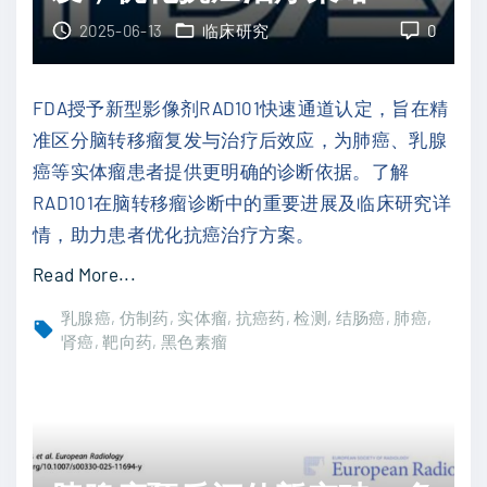
术
K
2025-06-13
临床研究
0
：
R
晚
A
FDA授予新型影像剂RAD101快速通道认定，旨在精
期
S
准区分脑转移瘤复发与治疗后效应，为肺癌、乳腺
肝
-
癌等实体瘤患者提供更明确的诊断依据。了解
细
M
RAD101在脑转移瘤诊断中的重要进展及临床研究详
胞
A
情，助力患者优化抗癌治疗方案。
癌
P
患
"
Read More...
K
者
R
联
乳腺癌
仿制药
实体瘤
抗癌药
检测
结肠癌
肺癌
治
A
肾癌
靶向药
黑色素瘤
合
疗
D
疗
新
1
法
希
0
潜
望
1
力