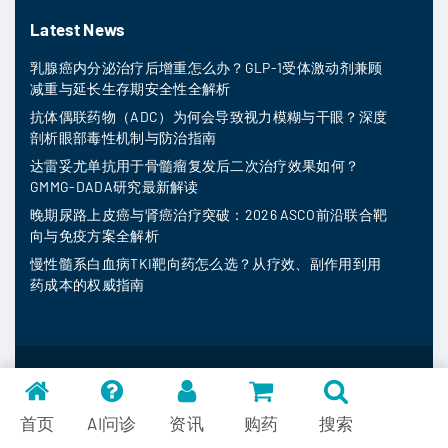
Latest News
乳腺癌内分泌治疗后增重怎么办？GLP-1受体激动剂兼顾
减重与延长生存期安全性全解析
抗体偶联药物（ADC）为何会导致视力模糊与干眼？深度
剖析眼部毒性机制与防治指南
达雷妥尤单抗用于骨髓瘤复发后二次治疗效果如何？
GMMG-DADA研究最新解读
晚期尿路上皮癌与肾癌治疗突破：2026 ASCO前沿联合靶
向与免疫方案全解析
慢性髓系白血病TKI靶向药怎么选？从疗效、副作用到用
药成本的权威指南
MedFind ©
2026
常见问题
首页
AI问诊
资讯
购药
搜索