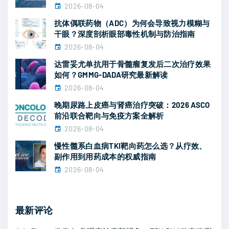
2026-08-04
验
抗体偶联药物（ADC）为何会导致视力模糊与
揭
干眼？深度剖析眼部毒性机制与防治指南
示
2026-08-04
积
达雷妥尤单抗用于骨髓瘤复发后二次治疗效果
极
如何？GMMG-DADA研究最新解读
2026-08-04
疗
效
晚期尿路上皮癌与肾癌治疗突破：2026 ASCO
前沿联合靶向与免疫方案全解析
与
2026-08-04
安
慢性髓系白血病TKI靶向药怎么选？从疗效、
全
副作用到用药成本的权威指南
性
2026-08-04
"
最新评论