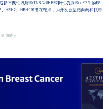
括三阴性乳腺癌TNBC和HER2阳性乳腺癌）中生物胺
、HRH2、HRH4等潜在靶点，为开发新型靶向药和抗癌
检测
靶向药