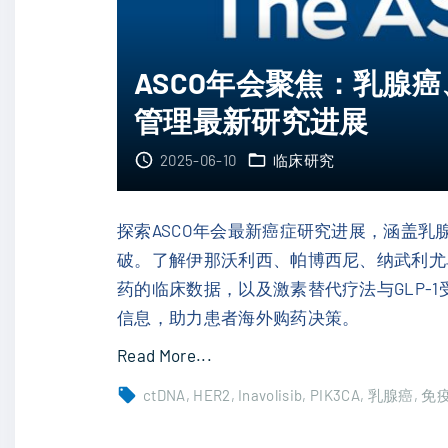
望
肉
"
瘤
ASCO年会聚焦：乳腺
胚
管理最新研究进展
系
突
2025-06-10
临床研究
变
研
究
探索ASCO年会最新癌症研究进展，涵盖
揭
破。了解伊那沃利西、帕博西尼、纳武利尤
示
药的临床数据，以及激素替代疗法与GLP-
精
信息，助力患者海外购药决策。
准
"
Read More...
治
A
ctDNA
HER2
Inavolisib
PIK3CA
乳腺癌
免
疗
S
潜
C