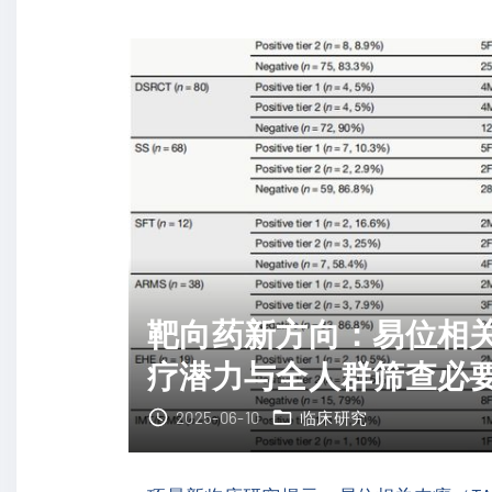
杉
醇
耐
药
：
新
型
纳
米
药
靶向药新方向：易位相
物
疗潜力与全人群筛查必
协
同
2025-06-10
临床研究
增
强