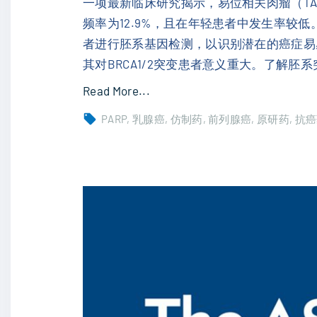
铁
一项最新临床研究揭示，易位相关肉瘤（TA
死
频率为12.9%，且在年轻患者中发生率较
亡
者进行胚系基因检测，以识别潜在的癌症易
，
其对BRCA1/2突变患者意义重大。了解
为
"
Read More...
三
靶
PARP
乳腺癌
仿制药
前列腺癌
原研药
抗癌
阴
向
性
药
乳
新
腺
方
癌
向
治
：
疗
易
带
位
来
相
希
关