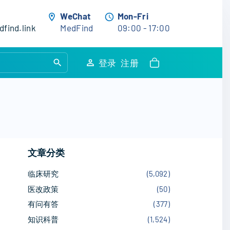
WeChat
Mon-Fri
find.link
MedFind
09:00 - 17:00
S
登录
注册
e
a
r
c
h
f
文章分类
o
r
临床研究
(
5,092
)
:
医改政策
(
50
)
有问有答
(
377
)
知识科普
(
1,524
)