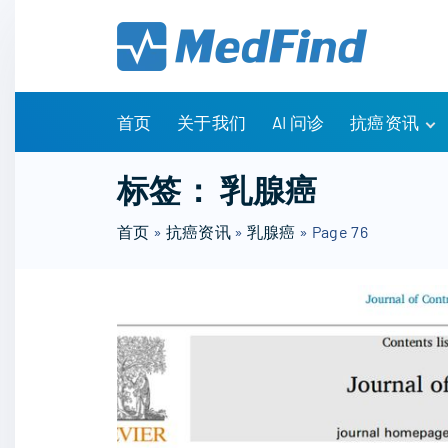
S
k
i
p
t
首页
关于我们
AI 问诊
抗癌资讯
o
c
有问有答
标签：
乳腺癌
o
诊疗指南
n
首页
»
抗癌资讯
»
乳腺癌
»
Page 76
药物信息
t
医改政策
e
知识科普
n
临床研究
t
NCCN指南