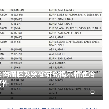
关肉瘤胚系突变研究揭示精准治
要性
0