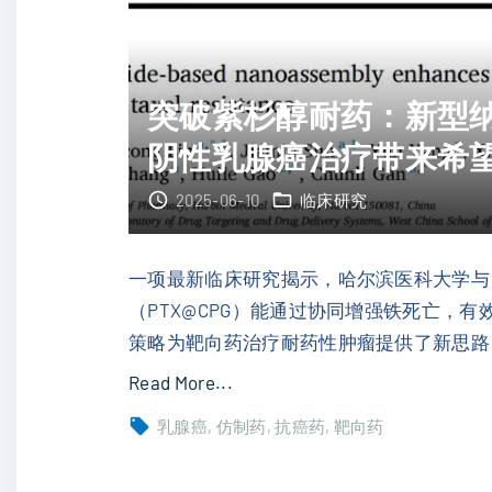
突破紫杉醇耐药：新型
阴性乳腺癌治疗带来希
2025-06-10
临床研究
一项最新临床研究揭示，哈尔滨医科大学与
（PTX@CPG）能通过协同增强铁死亡，
策略为靶向药治疗耐药性肿瘤提供了新思路
"
Read More...
突
乳腺癌
仿制药
抗癌药
靶向药
破
紫