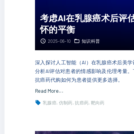
生
"
物
考虑AI在乳腺癌术后评
胺
怀的平衡
基
因
2025-06-10
知识科普
图
谱
揭
深入探讨人工智能（AI）在乳腺癌术后美学评估中
示
分析AI评估对患者的情感影响及伦理考量。
T
抗癌药代购如何为患者提供更多选择。
N
"
Read More...
B
考
乳腺癌
仿制药
抗癌药
靶向药
C
虑
与
A
H
I
E
在