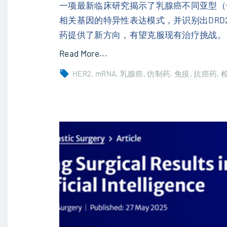
靶
一项最新临床研究揭示了乳腺癌不同亚型（包
向
相关基因的特异性表达模式，并识别出DRD2
药
药提供了新方向，有望克服现有治疗挑战。
与
"
Read More...
癌
乳
HER2
mRNA
乳腺癌
仿制药
免疫
抗癌药
症
腺
风
癌
险
靶
管
向
理
治
最
疗
新
新
研
突
究
破
进
：
展