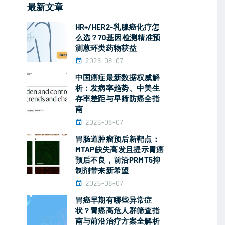
最新文章
HR+/HER2-乳腺癌化疗怎
么选？70基因检测精准预
测蒽环类药物获益
2026-08-07
中国癌症最新数据权威解
析：发病率趋势、中美生
存率差距与早筛防癌全指
南
2026-08-07
胃肠道肿瘤预后新靶点：
MTAP缺失高发且提示胃癌
预后不良，前沿PRMT5抑
制剂带来新希望
2026-08-07
胃癌早期有哪些异常症
状？胃癌高危人群筛查指
南与前沿治疗方案全解析