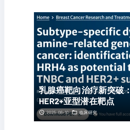
力
O
与
年
全
会
人
聚
群
焦
筛
：
查
乳
必
腺
要
癌
性
、
乳腺癌靶向治疗新突破：
"
前
HER2+亚型潜在靶点
列
腺
2025-06-10
临床研究
癌
等