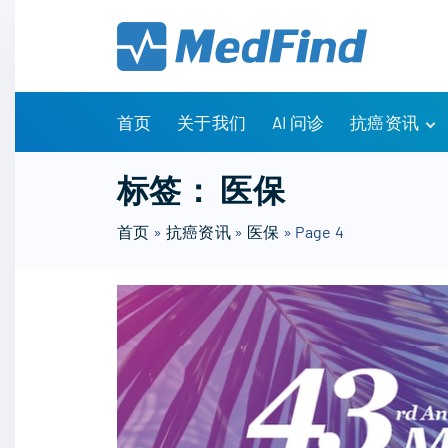
S
k
i
p
t
首页
关于我们
AI 问诊
抗癌资讯
o
c
有问有答
标签：
医保
o
诊疗指南
n
首页
»
抗癌资讯
»
医保
»
Page 4
药物信息
t
医改政策
e
知识科普
n
临床研究
t
NCCN指南