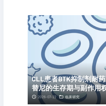
癌
耐
药
后
怎
么
办
？
伊
鲁
司
CLL患者BTK抑制剂
群
替尼的生存期与副作用
联
合
2026-07-22
临床研究
阿