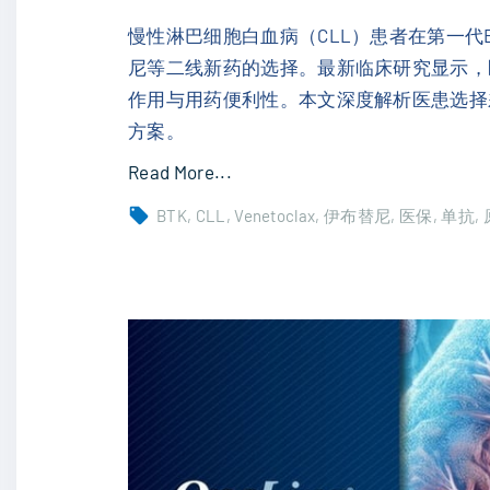
贝
西
慢性淋巴细胞白血病（CLL）患者在第一代
利
尼等二线新药的选择。最新临床研究显示，
延
作用与用药便利性。本文深度解析医患选择
长
方案。
无
"
Read More...
进
C
BTK
CLL
Venetoclax
伊布替尼
医保
单抗
展
L
生
L
存
患
期
者
至
B
9
T
.
K
1
抑
个
制