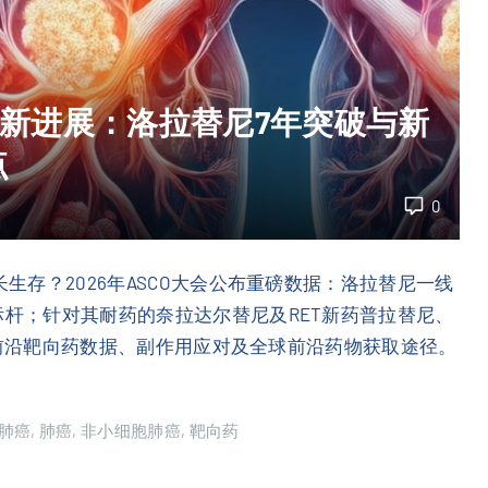
治疗新进展：洛拉替尼7年突破与新
点
0
长生存？2026年ASCO大会公布重磅数据：洛拉替尼一线
标杆；针对其耐药的奈拉达尔替尼及RET新药普拉替尼、
度解析前沿靶向药数据、副作用应对及全球前沿药物获取途径。
肺癌
肺癌
非小细胞肺癌
靶向药