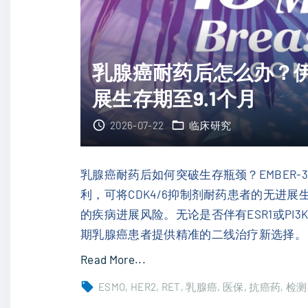
乳腺癌耐药后怎么办？
展生存期至9.1个月
2026-07-22
临床研究
乳腺癌耐药后如何突破生存瓶颈？EMBER-
利，可将CDK4/6抑制剂耐药患者的无进展生
的疾病进展风险。无论是否伴有ESR1或P
期乳腺癌患者提供精准的二线治疗新选择。
"
Read More...
乳
ESMO
HER2
RET
乳腺癌
医保
抗癌药
检测
腺