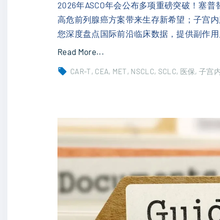
拉
2026年ASCO年会公布多项重磅突破！塞
替
高危前列腺癌方案带来生存新希望；子宫内
尼
您深度盘点国际前沿临床数据，提供副作用
7
"
Read More...
年
2
CAR-T
CEA
MET
NSCLC
SCLC
医保
子宫
突
0
破
2
与
6
新
年
一
A
代
S
靶
C
向
O
药
前
耐
沿
药