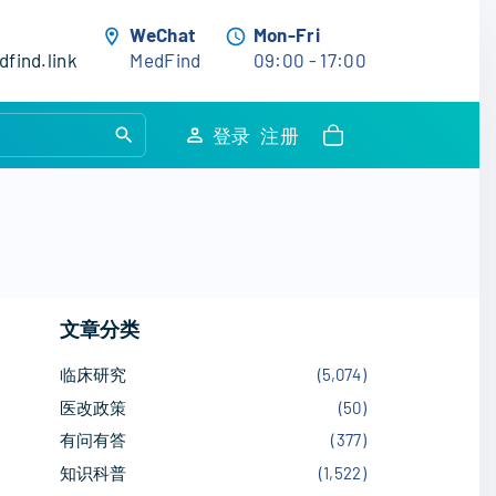
WeChat
Mon-Fri
find.link
MedFind
09:00 - 17:00
S
登录
注册
e
a
r
c
h
f
文章分类
o
r
临床研究
(
5,074
)
:
医改政策
(
50
)
有问有答
(
377
)
知识科普
(
1,522
)