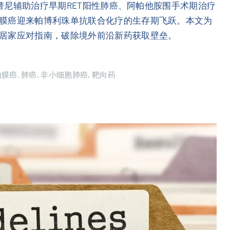
普替尼辅助治疗早期RET阳性肺癌、阿帕他胺围手术期治疗
膜癌迎来帕博利珠单抗联合化疗的生存期飞跃。本文为
居家应对指南，破除境外前沿新药获取壁垒。
内膜癌
肺癌
非小细胞肺癌
靶向药