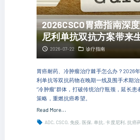
：
疗
肺
效
癌
2026CSCO胃癌指南
盘
、
尼利单抗双抗方案带来
点
前
"
列
2026-07-22
诊疗指南
腺
癌
胃癌耐药、冷肿瘤治疗棘手怎么办？2026
及
利单抗等双抗药物在晚期一线及围手术期治
子
“冷肿瘤”群体，打破传统治疗瓶颈，延长
宫
策略，重燃抗癌希望。
内
"
Read More...
膜
2
癌
ADC
CSCO
免疫
医保
单抗
卡度尼利
抗癌
0
精
2
准