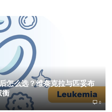
耐药后怎么选？维奈克拉与匹妥布
权衡
0