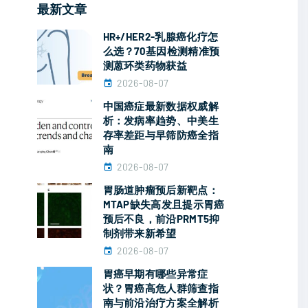
最新文章
HR+/HER2-乳腺癌化疗怎
么选？70基因检测精准预
测蒽环类药物获益
2026-08-07
中国癌症最新数据权威解
析：发病率趋势、中美生
存率差距与早筛防癌全指
南
2026-08-07
胃肠道肿瘤预后新靶点：
MTAP缺失高发且提示胃癌
预后不良，前沿PRMT5抑
制剂带来新希望
2026-08-07
胃癌早期有哪些异常症
状？胃癌高危人群筛查指
南与前沿治疗方案全解析