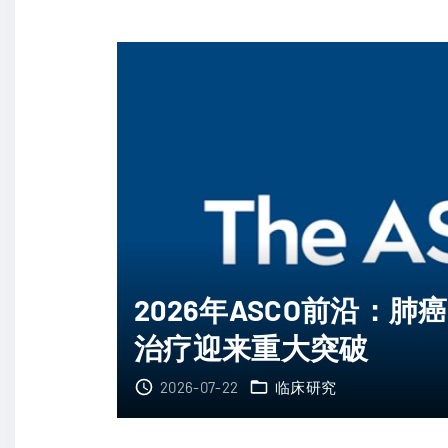
布
与
替
R
尼
E
的
T
生
肺
存
癌
期
一
与
线
副
治
作
疗
2026年ASCO前沿：
用
新
权
治疗迎来重大突破
进
衡
展
2026-07-22
临床研究
"
：
洛