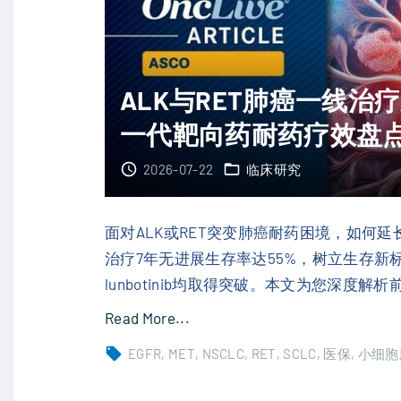
月
剂
"
耐
药
ALK与RET肺癌一线
后
一代靶向药耐药疗效盘
怎
么
2026-07-22
临床研究
选
？
维
面对ALK或RET突变肺癌耐药困境，如何延
奈
治疗7年无进展生存率达55%，树立生存新
克
lunbotinib均取得突破。本文为您深
拉
"
Read More...
与
A
EGFR
MET
NSCLC
RET
SCLC
医保
小细胞
匹
L
妥
K