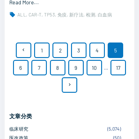
向
"
Read More...
脂
高
ALL
CAR-T
TP53
免疫
新疗法
检测
白血病
质
危
代
B
谢
-
文
，
A
P
1
2
3
4
5
降
L
章
r
低
L
6
7
8
9
10
…
17
分
毒
治
e
页
性
疗
N
v
新
新
e
希
希
i
望
望
x
文章分类
o
"
：
t
O
临床研究
(
5,074
)
u
r
医改政策
(
50
)