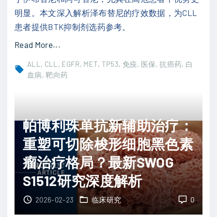
检
明显。本文深入解析泽布替尼的疗效数据，为CLL
测
患者提供BTK抑制剂选药参考。
如
何
"
Read More...
精
泽
ALL
CLL
EGFR
MET
TP53
免疫
医保
抗癌药
白
准
布
血病
靶向药
分
替
型
尼
与
(
帕博利珠单抗新辅助治疗：
指
百
重塑可切除梭形细胞黑色素
导
悦
用
泽
瘤治疗格局？最新SWOG
药
)
S1512研究深度解析
？
V
"
S
2026-02-23
临床研究
0
伊