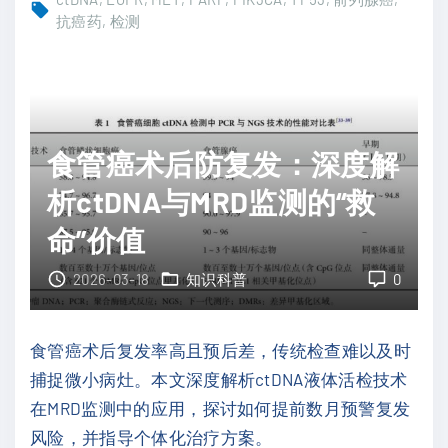
移
抗癌药
检测
单
性
抗
前
疗
列
效
腺
，
食管癌术后防复发：深度解
癌
深
治
析ctDNA与MRD监测的“救
度
疗
解
命”价值
新
析
突
2026-03-18
知识科普
0
生
破
存
：
预
食管癌术后复发率高且预后差，传统检查难以及时
液
后
捕捉微小病灶。本文深度解析ctDNA液体活检技术
体
"
在MRD监测中的应用，探讨如何提前数月预警复发
活
风险，并指导个体化治疗方案。