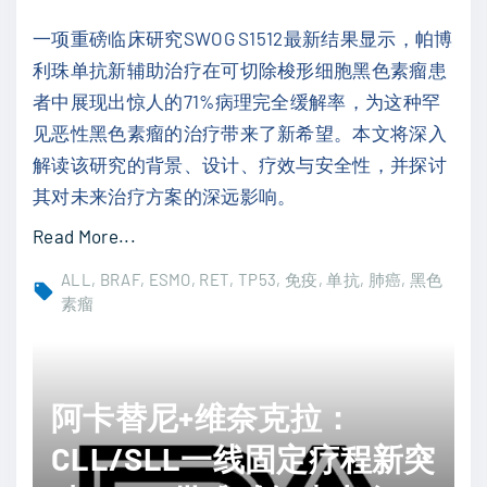
布
一项重磅临床研究SWOG S1512最新结果显示，帕博
替
利珠单抗新辅助治疗在可切除梭形细胞黑色素瘤患
尼
者中展现出惊人的71%病理完全缓解率，为这种罕
/
见恶性黑色素瘤的治疗带来了新希望。本文将深入
阿
解读该研究的背景、设计、疗效与安全性，并探讨
可
其对未来治疗方案的深远影响。
替
"
Read More...
尼
帕
：
ALL
BRAF
ESMO
RET
TP53
免疫
单抗
肺癌
黑色
博
素瘤
复
利
发
珠
难
单
治
阿卡替尼+维奈克拉：
抗
C
CLL/SLL一线固定疗程新突
新
L