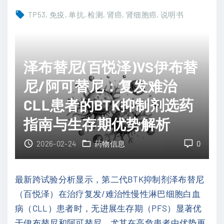
肾
助
TP53
免疫
单抗
检测
肾癌
肾细胞癌
说明书
细
治
胞
疗
癌
带
泽布替尼(百悦泽)VS伊布替
诊
来
断
尼/阿可替尼：复发难治
治
新
愈
CLL患者的BTK抑制剂选药
突
新
指南与生存期优势解析
破
希
：
望
2026-02-24
药物信息
0
N
"
G
最新跨试验分析显示，第二代BTK抑制剂泽布替尼
S
（百悦泽）在治疗复发/难治性慢性淋巴细胞白血
基
病（CLL）患者时，无进展生存期（PFS）显著优
因
于伊布替尼和阿可替尼，尤其在高危患者中优势更