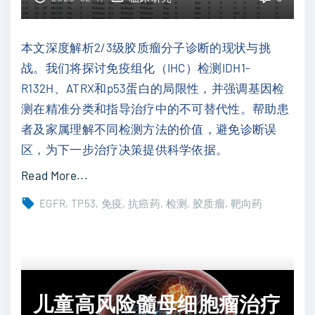
之
胞
路
移
，
本文深度解析2/3级胶质瘤分子诊断的现状与挑
植
疗
战。我们将探讨免疫组化（IHC）检测IDH1-
（
效
R132H、ATRX和p53蛋白的局限性，并强调基因检
A
与
测在精准分类和指导治疗中的不可替代性。帮助患
S
安
者及家属理解不同检测方法的价值，避免诊断误
C
全
区，为下一步治疗决策提供科学依据。
T
性
"
Read More...
）
深
2
在
EGFR
TP53
免疫
抗癌药
检测
胶质瘤
靶向药
度
/
新
解
3
药
析
级
冲
"
胶
击
质
儿童高风险髓母细胞瘤治疗
下