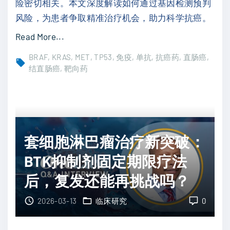
险密切相关。本文深度解读如何通过基因检测预判
t
写
风险，为患者争取精准治疗机会，助力科学抗癌。
D
生
N
"
Read More...
存
A
结
期
BRAF
KRAS
MET
TP53
免疫
单抗
抗癌药
直肠癌
与
直
结直肠癌
靶向药
"
M
肠
R
癌
D
脑
监
转
套细胞淋巴瘤治疗新突破：
测
移
的
并
BTK抑制剂固定期限疗法
“
非
后，复发还能再挑战吗？
救
“
命
死
2026-03-13
临床研究
0
”
局
价
”