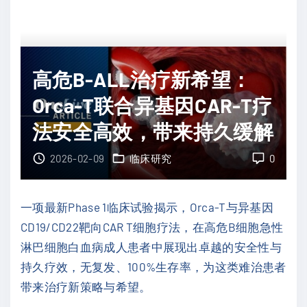
基
高
因
风
检
险
测
髓
高危B-ALL治疗新希望：
？
母
Orca-T联合异基因CAR-T疗
"
细
法安全高效，带来持久缓解
胞
瘤
2026-02-09
临床研究
0
治
疗
一项最新Phase 1临床试验揭示，Orca-T与异基因
新
CD19/CD22靶向CAR T细胞疗法，在高危B细胞急性
突
淋巴细胞白血病成人患者中展现出卓越的安全性与
破
持久疗效，无复发、100%生存率，为这类难治患者
：
带来治疗新策略与希望。
靶