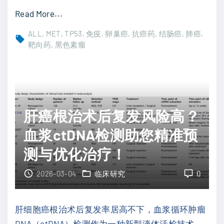
治
"
Read More...
C
揭
L
ALL
MET
TP53
免疫
卵巢癌
抗癌药
结肠癌
肺癌
秘
靶向药
黑色素瘤
L
癌
的
症
更
真
优
相
选
肝癌根治术后复发风险高？
：
？
1
血浆ctDNA检测助您精准预
深
4
度
测与优化治疗！
大
解
核
2026-03-04
临床研究
0
析
心
临
特
床
肝细胞癌根治术后复发率居高不下，血浆循环肿瘤
征
数
DNA（ctDNA）检测作为一种新型液体活检技术，