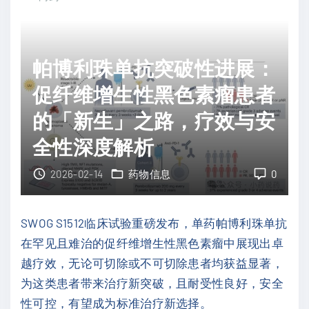
5
胞
疗
1
淋
程
2
巴
新
研
帕博利珠单抗突破性进展：
瘤
突
究
促纤维增生性黑色素瘤患者
(
破
深
M
的「新生」之路，疗效与安
，
度
C
F
全性深度解析
解
L
D
析
)
2026-02-14
药物信息
0
A
"
治
批
疗
准
SWOG S1512临床试验重磅发布，单药帕博利珠单抗
新
减
在罕见且难治的促纤维增生性黑色素瘤中展现出卓
希
轻
越疗效，无论可切除或不可切除患者均获益显著，
望
患
为这类患者带来治疗新突破，且耐受性良好，安全
：
者
性可控，有望成为标准治疗新选择。