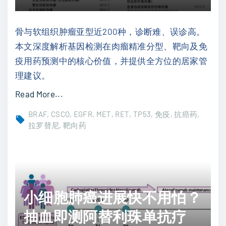
骨与软组织肿瘤亚型近200种，诊断难、误诊高。
本文深度解析基因检测在肉瘤精准分型、靶向及免
疫用药预测中的核心价值，并提供全方位的居家管
理建议。
"
Read More...
肉
BRAF
CSCO
EGFR
MET
RET
TP53
免疫
抗癌药
瘤
拉罗替尼
靶向药
患
者
的
“
小细胞肺癌进展快不用怕？
破
局
抽血即测阿替利珠单抗疗
”