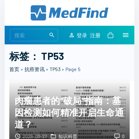
S
k
i
p
S
登录
注册
t
e
o
a
标签：
TP53
c
r
o
c
首页
»
抗癌资讯
»
TP53
»
Page 5
n
h
t
f
e
o
n
肉瘤患者的“破局”指南：基
r
t
:
因检测如何精准开启生命通
道？
2026-03-27
知识科普
0