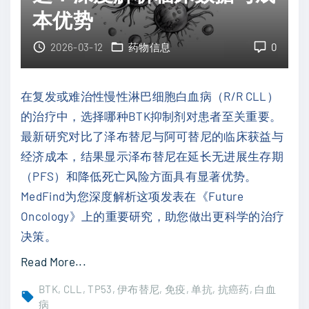
新
指
本优势
突
南
破
2026-03-12
药物信息
0
"
：
B
在复发或难治性慢性淋巴细胞白血病（R/R CLL）
T
的治疗中，选择哪种BTK抑制剂对患者至关重要。
K
最新研究对比了泽布替尼与阿可替尼的临床获益与
抑
经济成本，结果显示泽布替尼在延长无进展生存期
制
（PFS）和降低死亡风险方面具有显著优势。
剂
MedFind为您深度解析这项发表在《Future
固
Oncology》上的重要研究，助您做出更科学的治疗
定
决策。
期
"
Read More...
限
泽
疗
BTK
CLL
TP53
伊布替尼
免疫
单抗
抗癌药
白血
布
病
法