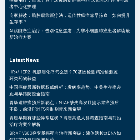
者中心化护理
专家解读：脑肿瘤靠新疗法，遗传性癌症靠早筛查，如何提升
生存率？
AI赋能癌症治疗：告别信息焦虑，为非小细胞肺癌患者解读最
新治疗方案
Latest News
HR+/HER2-乳腺癌化疗怎么选？70基因检测精准预测蒽
环类药物获益
中国癌症最新数据权威解析：发病率趋势、中美生存率差
距与早筛防癌全指南
胃肠道肿瘤预后新靶点：MTAP缺失高发且提示胃癌预后
不良，前沿PRMT5抑制剂带来新希望
胃癌早期有哪些异常症状？胃癌高危人群筛查指南与前沿
治疗方案全解析
BRAF V600突变肠癌靶向治疗新突破：液体活检ctDNA如
何提前预测疗效与耐药