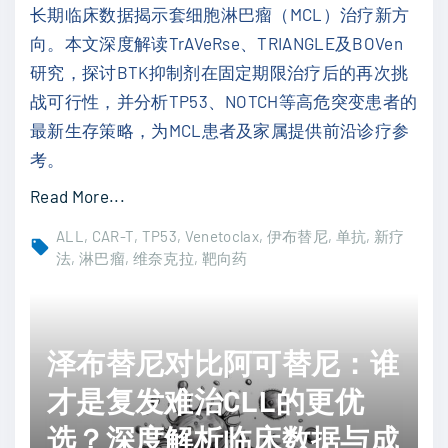
长期临床数据揭示套细胞淋巴瘤（MCL）治疗新方
值
：
向。本文深度解读TrAVeRse、TRIANGLE及BOVen
"
深
研究，探讨BTK抑制剂在固定期限治疗后的再次挑
度
战可行性，并分析TP53、NOTCH等高危突变患者的
解
最新生存策略，为MCL患者及家属提供前沿诊疗参
析
考。
基
"
Read More...
因
套
预
ALL
CAR-T
TP53
Venetoclax
伊布替尼
单抗
新疗
细
法
淋巴瘤
维奈克拉
靶向药
测
胞
如
淋
何
巴
改
泽布替尼对比阿可替尼：谁
瘤
写
才是复发难治CLL的更优
治
治
疗
选？深度解析临床数据与成
疗