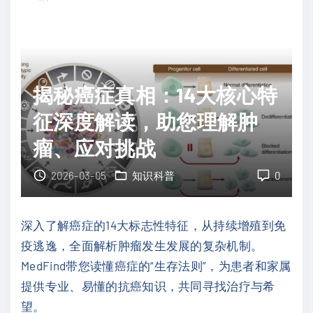
替
后
尼
，
对
复
比
发
揭秘癌症真相：14大核心特
阿
还
可
征深度解读，助您理解肿
能
替
再
瘤、应对挑战
尼
挑
：
2026-03-05
知识科普
0
战
谁
吗
才
？
深入了解癌症的14大标志性特征，从持续增殖到免
是
"
疫逃逸，全面解析肿瘤发生发展的复杂机制。
复
MedFind带您读懂癌症的“生存法则”，为患者和家属
发
提供专业、易懂的抗癌知识，共同寻找治疗与希
难
望。