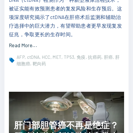
深
据
被证实能有效预测患者的复发风险和生存预后。这
度
与
项深度研究揭示了ctDNA在肝癌术后监测和辅助治
解
成
疗选择中的巨大潜力，有望帮助患者更早发现复发
读
本
征兆，争取更长的生存时间。
，
优
"
Read More...
助
势
肝
您
AFP
ctDNA
HCC
MET
TP53
免疫
抗癌药
肝癌
肝
"
癌
细胞癌
靶向药
理
根
解
治
肿
术
瘤
后
、
复
应
发
对
风
肝门部胆管癌不再是绝症？
挑
险