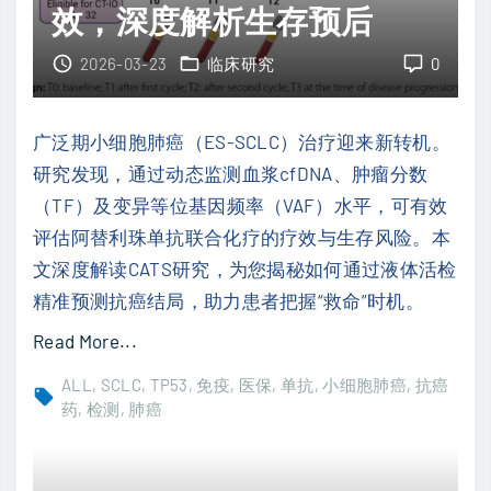
效，深度解析生存预后
指
南
2026-03-23
临床研究
0
：
基
广泛期小细胞肺癌（ES-SCLC）治疗迎来新转机。
因
研究发现，通过动态监测血浆cfDNA、肿瘤分数
检
（TF）及变异等位基因频率（VAF）水平，可有效
测
评估阿替利珠单抗联合化疗的疗效与生存风险。本
如
文深度解读CATS研究，为您揭秘如何通过液体活检
何
精准预测抗癌结局，助力患者把握“救命”时机。
精
"
Read More...
准
小
开
ALL
SCLC
TP53
免疫
医保
单抗
小细胞肺癌
抗癌
细
药
检测
肺癌
启
胞
生
肺
命