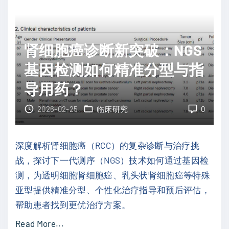
胆
预
管
测
癌
与
肾细胞癌诊断新突破：NGS
不
优
再
化
基因检测如何精准分型与指
是
治
导用药？
绝
疗
症
！
2026-02-25
临床研究
0
？
"
肝
深度解析肾细胞癌（RCC）的复杂诊断与治疗挑
移
战，探讨下一代测序（NGS）技术如何通过基因检
植
测，为透明细胞肾细胞癌、乳头状肾细胞癌等特殊
联
亚型提供精准分型、个性化治疗指导和预后评估，
合
帮助患者找到更优治疗方案。
新
"
Read More...
辅