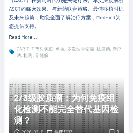
维
验
ASCT的临床效果、与新药联合策略、最佳移植时机
增
进
及未来趋势，助您全面了解治疗方案，MedFind为
生
展
您提供支持。
性
"
"
Read More...
黑
多
色
CAR-T
TP53
免疫
单抗
多发性骨髓瘤
抗癌药
新疗
发
法
检测
骨髓瘤
素
性
瘤
骨
患
髓
者
瘤
的
2/3级胶质瘤：为何免疫组
：
「
自
化检测不能完全替代基因检
新
体
生
测？
干
」
细
2026-02-11
临床研究
0