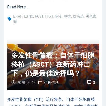
聚
负
"
Read More...
焦
担
帕
高
BRAF
ESMO
ROS1
TP53
免疫
单抗
抗癌药
黑色素
！
博
瘤
危
"
利
型
珠
患
单
者
抗
的
多发性骨髓瘤：自体干细胞
突
靶
破
移植（ASCT）在新药冲击
向
性
突
下，仍是最佳选择吗？
进
破
展
2026-02-12
药物信息
0
与
：
临
促
床
多发性骨髓瘤（MM）治疗复杂。自体干细胞移植
纤
试
（ASCT）在新药时代仍是关键疗法。本文深度解析