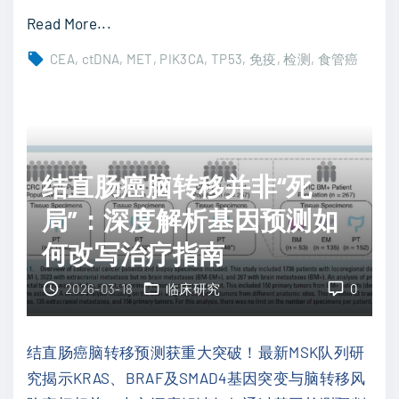
检
"
Read More...
揭
食
示
CEA
ctDNA
MET
PIK3CA
TP53
免疫
检测
食管癌
管
A
癌
R
术
突
后
变
防
结直肠癌脑转移并非“死
演
复
变
局”：深度解析基因预测如
发
，
何改写治疗指南
：
动
深
态
2026-03-18
临床研究
0
度
监
解
测
结直肠癌脑转移预测获重大突破！最新MSK队列研
析
或
究揭示KRAS、BRAF及SMAD4基因突变与脑转移风
c
改