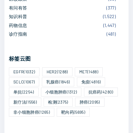
p
s
c
有问有答
(
377
)
a
a
知识科普
(
1,522
)
p
-
药物信息
(
1,447
)
g
a
T
诊疗指南
(
481
)
e
联
g
合
标签云图
异
e
基
EGFR
(1032)
HER2
(1288)
MET
(1488)
因
SCLC
(1067)
乳腺癌
(1846)
免疫
(4816)
C
单抗
(2254)
小细胞肺癌
(1312)
抗癌药
(4280)
A
R
新疗法
(1556)
检测
(2375)
肺癌
(2095)
-
非小细胞肺癌
(1265)
靶向药
(5695)
T
疗