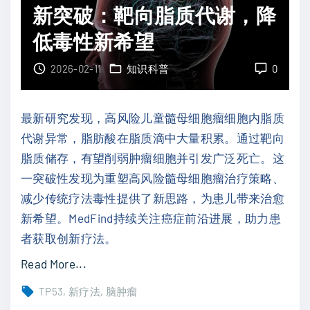
瘤
，
新突破：靶向脂质代谢，降
：
仍
低毒性新希望
为
是
何
最
2026-02-11
知识科普
0
免
佳
疫
选
最新研究发现，高风险儿童髓母细胞瘤细胞内脂质
组
择
代谢异常，脂肪酸在脂质滴中大量积累。通过靶向
化
吗
脂质储存，有望削弱肿瘤细胞并引发广泛死亡。这
检
？
一突破性发现为重塑高风险髓母细胞瘤治疗策略、
测
"
减少传统疗法毒性提供了新思路，为患儿带来治愈
不
新希望。MedFind持续关注癌症前沿进展，助力患
能
者获取创新疗法。
完
全
"
Read More...
替
儿
TP53
新疗法
脑肿瘤
代
童