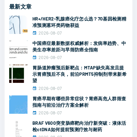
法
最新文章
安
HR+/HER2-乳腺癌化疗怎么选？70基因检测精
全
准预测蒽环类药物获益
高
2026-08-07
效
中国癌症最新数据权威解析：发病率趋势、中
，
美生存率差距与早筛防癌全指南
带
2026-08-07
来
胃肠道肿瘤预后新靶点：MTAP缺失高发且提
持
示胃癌预后不良，前沿PRMT5抑制剂带来新希
望
久
2026-08-07
缓
胃癌早期有哪些异常症状？胃癌高危人群筛查
解
指南与前沿治疗方案全解析
"
2026-08-07
BRAF V600突变肠癌靶向治疗新突破：液体活
检ctDNA如何提前预测疗效与耐药