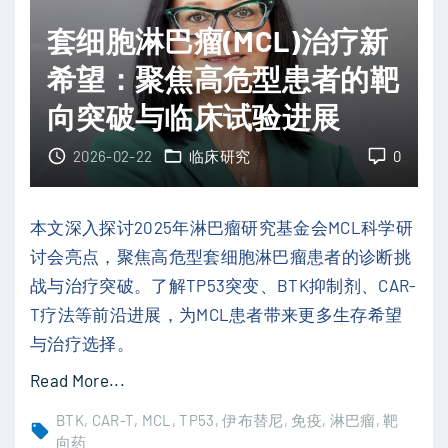
维
素
存
套细胞淋巴瘤(MCL)治疗新
奈
瘤
期
克
希望：聚焦高危型患者的靶
治
优
拉
疗
向突破与临床试验进展
势
：
格
解
C
2026-02-22
临床研究
0
局
析
L
？
"
L
最
本文深入探讨2025年淋巴瘤研究基金会MCL科学研
/
新
讨会亮点，聚焦高危型套细胞淋巴瘤患者的诊断挑
S
S
战与治疗突破。了解TP53突变、BTK抑制剂、CAR-
L
W
T疗法等前沿进展，为MCL患者带来更多生存希望
L
O
与治疗选择。
一
G
"
Read More...
线
S
套
固
BTK
CAR-T
MCL
TP53
伊布替尼
免疫
淋巴瘤
靶
1
细
向药
定