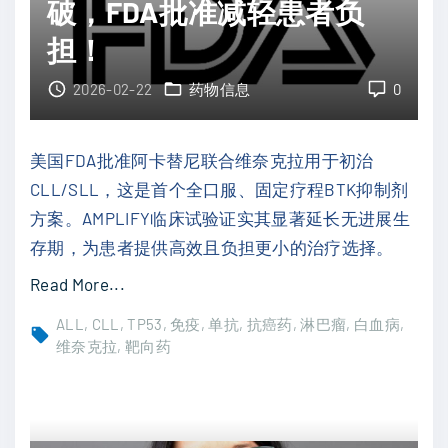
辅
破，FDA批准减轻患者负
L
助
患
担！
治
者
疗
2026-02-22
药物信息
0
的
：
B
重
T
美国FDA批准阿卡替尼联合维奈克拉用于初治
塑
K
CLL/SLL，这是首个全口服、固定疗程BTK抑制剂
可
抑
方案。AMPLIFY临床试验证实其显著延长无进展生
切
制
存期，为患者提供高效且负担更小的治疗选择。
除
剂
"
Read More...
梭
选
阿
形
ALL
CLL
TP53
免疫
单抗
抗癌药
淋巴瘤
白血病
药
卡
维奈克拉
靶向药
细
指
替
胞
南
尼
黑
与
+
色
生