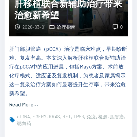
战
肝移植联合新辅助治疗带来
高
"
治愈新希望
？
血
2026-03-01
诊疗指南
0
浆
c
肝门部胆管癌（pCCA）治疗是临床难点，早期诊断
t
难、复发率高。本文深入解析肝移植联合新辅助治
D
疗在pCCA中的应用进展，包括Mayo方案、术前放
N
化疗模式、适应证及复发机制，为患者及家属揭示
A
这一复杂治疗方案如何显著提升生存率，带来治愈
检
新希望。
测
"
Read More...
助
肝
您
ctDNA
FGFR2
KRAS
RET
TP53
免疫
检测
胆管癌
门
精
靶向药
部
准