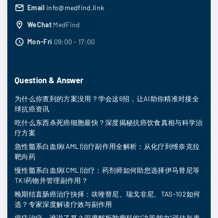
Email
info@medfind.link
WeChat
MedFind
Mon-Fri
09:00 - 17:00
Question & Answer
为什么你查到的方案没用？学会这6招，让AI助你精准对接全
球抗癌资讯
吃什么东西杀死癌细胞最快？深度揭秘抗癌饮食真相与科学治
疗方案
急性髓系白血病(AML)治疗副作用全解析：从化疗到维奈克拉
靶向药
慢性髓系白血病(CML)治疗：药剂师如何助您选择伊马替尼等
TKI药物并管理副作用？
晚期结直肠癌治疗抉择：呋喹替尼、瑞戈非尼、TAS-102如何
选？专家深度解读疗效与副作用
癌症治疗，谁说了算？深度解析肿瘤科的“决策能力”评估与患