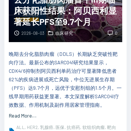
联
腺
床获阳性结果：阿贝西利显
合
癌
化
著延长PFS至9.7个月
如
疗
何
2026-08-03
临床研究
0
达
降
4
低
年
晚期去分化脂肪肉瘤（DDLS）长期缺乏突破性靶
复
"
向疗法。最新公布的SARC041研究结果显示，
发
CDK4/6抑制剂阿贝西利单药治疗可显著降低患者
风
62%的疾病进展或死亡风险，中位无进展生存期
险
（PFS）达9.7个月，远优于安慰剂组的1.5个月。一
？
线早期用药获益更显著。本文深度解析SARC041疗
阿
效数据、作用机制及副作用居家管理指南。
帕
"
Read More...
他
去
胺
ALL
HER2
乳腺癌
医保
抗癌药
软组织肉瘤
靶向