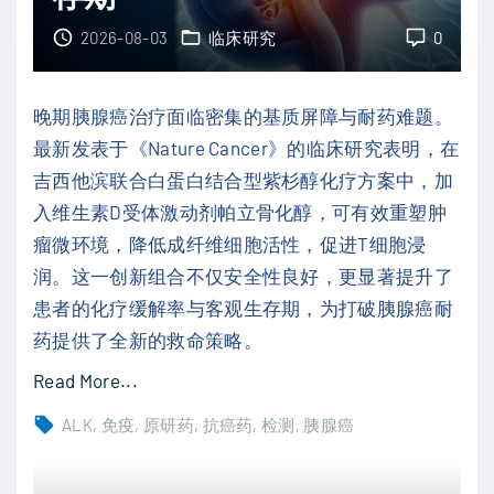
！
确
E
2026-08-03
临床研究
0
立
M
晚
E
期
晚期胰腺癌治疗面临密集的基质屏障与耐药难题。
R
肺
最新发表于《Nature Cancer》的临床研究表明，在
A
鳞
吉西他滨联合白蛋白结合型紫杉醇化疗方案中，加
L
癌
入维生素D受体激动剂帕立骨化醇，可有效重塑肿
D
一
瘤微环境，降低成纤维细胞活性，促进T细胞浸
-
线
润。这一创新组合不仅安全性良好，更显著提升了
3
新
患者的化疗缓解率与客观生存期，为打破胰腺癌耐
研
标
药提供了全新的救命策略。
究
准
"
Read More...
破
"
转
局
ALK
免疫
原研药
抗癌药
检测
胰腺癌
移
：
性
T