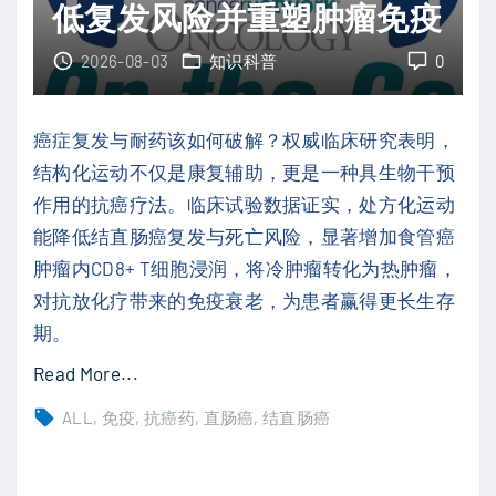
究
低复发风险并重塑肿瘤免疫
色
突
素
2026-08-03
知识科普
0
破
瘤
不
破
可
癌症复发与耐药该如何破解？权威临床研究表明，
局
切
结构化运动不仅是康复辅助，更是一种具生物干预
：
除
作用的抗癌疗法。临床试验数据证实，处方化运动
溶
肝
能降低结直肠癌复发与死亡风险，显著增加食管癌
瘤
癌
肿瘤内CD8+ T细胞浸润，将冷肿瘤转化为热肿瘤，
病
生
对抗放化疗带来的免疫衰老，为患者赢得更长生存
毒
存
期。
R
瓶
"
Read More...
P
颈
运
1
ALL
免疫
抗癌药
直肠癌
结直肠癌
"
动
联
也
合