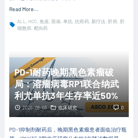
进
瘤
"
Read More...
展
防
肝
生
ALL
HCC
免疫
医保
单抗
抗癌药
新疗法
肝癌
肝
御
癌
细胞癌
靶向药
存
屏
T
期
障
A
"
，
C
显
E
PD-1耐药晚期黑色素瘤破
著
介
提
入
局：溶瘤病毒RP1联合纳武
升
联
利尤单抗3年生存率近50%
化
合
疗
双
2026-08-03
临床研究
0
疗
免
效
疫
PD-1抑制剂耐药后，晚期黑色素瘤患者面临治疗瓶
与
与