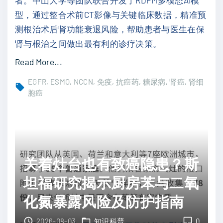
免
破
型，通过整合术前CT影像与关键临床数据，精准预
疫
？
测根治术后肾功能衰退风险，帮助患者与医生在保
"
靶
肾与根治之间做出最有利的诊疗决策。
向
N
"
Read More...
R
肾
EGFR
ESMO
NCCN
免疫
抗癌药
糖尿病
肾癌
肾细
F
癌
胞癌
2
切
联
除
合
后
P
会
关着灶台也有致癌隐患？斯
D
肾
-
衰
坦福研究揭示厨房苯与二氧
1
竭
化氮暴露风险及防护指南
破
吗
解
？
2026-08-03
知识科普
0