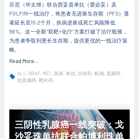
与
芬尼（毕太维）联合西妥昔单抗（爱必妥）及
2
安
FOLFIRI一线治疗，将患者无进展生存期（PFS）显
6
全
著延长至15.2个月，疾病进展或死亡风险降低
A
数
56%。这一全新“双靶+化疗”方案打破了治疗瓶颈，
S
据
为患者争取到更长生存期，提供更优的一线治疗策
C
详
略。
O
解
"
Read More...
多
"
B
款
ALL
BRAF
MET
医保
单抗
抗癌药
检测
直肠癌
R
结直肠癌
靶向药
前
A
沿
F
抗
V
癌
6
新
三阴性乳腺癌一线突破：戈
0
药
0
沙妥珠单抗联合帕博利珠单
疗