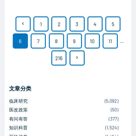
乳
合
腺
西
文
癌
P
1
2
3
4
5
妥
章
一
昔
r
线
6
7
8
9
10
11
…
分
单
突
e
抗
页
N
216
破
及
v
：
化
e
戈
i
疗
x
沙
显
文章分类
o
妥
著
t
临床研究
(
5,092
)
珠
u
延
医改政策
(
50
)
单
p
长
s
有问有答
(
377
)
抗
生
a
知识科普
(
1,524
)
联
p
存