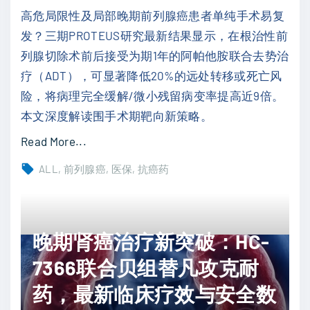
破
至
高危局限性及局部晚期前列腺癌患者单纯手术易复
！
9
发？三期PROTEUS研究最新结果显示，在根治性前
I
.
列腺切除术前后接受为期1年的阿帕他胺联合去势治
p
7
疗（ADT），可显著降低20%的远处转移或死亡风
a
个
险，将病理完全缓解/微小残留病变率提高近9倍。
t
月
本文深度解读围手术期靶向新策略。
a
"
s
"
Read More...
e
高
ALL
前列腺癌
医保
抗癌药
r
危
t
局
i
限
晚期肾癌治疗新突破：HC-
b
性
联
前
7366联合贝组替凡攻克耐
合
列
药，最新临床疗效与安全数
帕
腺