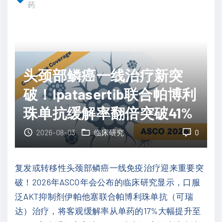
分
药
围
化
手
脂
术
肪
期
肉
强
头颈部鳞癌一线治疗新突
瘤
化
首
破！Ipatasertib联合帕博利
治
个
疗
珠单抗缓解率翻倍突破41%
I
打
I
2026-08-03
临床研究
0
破
I
生
期
存
复发或转移性头颈部鳞癌一线免疫治疗迎来重要突
临
瓶
破！2026年ASCO年会公布的临床研究显示，口服
床
颈
泛AKT抑制剂伊帕他塞联合帕博利珠单抗（可瑞
获
"
达）治疗，将客观缓解率从单药的17%大幅提升至
阳