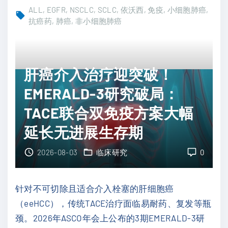
依
A
ALL
EGFR
NSCLC
SCLC
依沃西
免疫
小细胞肺癌
沃
抗癌药
肺癌
非小细胞肺癌
C
西
E
单
突
抗
破
肝癌介入治疗迎突破！
联
1
EMERALD-3研究破局：
合
3
化
TACE联合双免疫方案大幅
个
疗
月
延长无进展生存期
突
无
破
2026-08-03
临床研究
0
进
2
展
7
生
针对不可切除且适合介入栓塞的肝细胞癌
个
存
（eeHCC），传统TACE治疗面临易耐药、复发等瓶
月
期
颈。2026年ASCO年会上公布的3期EMERALD-3研
总