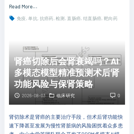
化
"
Read More...
运
M
免疫
单抗
抗癌药
检测
直肠癌
结直肠癌
靶向药
动
S
可
S
降
型
低
结
复
直
肾癌切除后会肾衰竭吗？AI
发
肠
多模态模型精准预测术后肾
风
癌
功能风险与保肾策略
险
免
并
疫
2026-08-03
临床研究
0
重
耐
塑
药
肾切除术是肾癌的主要治疗手段，但术后肾功能快
肿
怎
速下降甚至发展为慢性肾脏病的风险困扰着众多患
瘤
么
者。中山大学等团队联合开发了RDPM多模态AI模