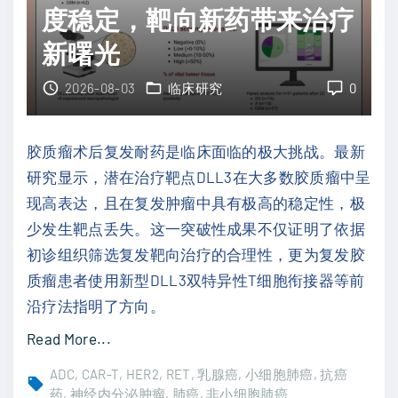
致
能
度稳定，靶向新药带来治疗
癌
风
新曙光
隐
险
患
与
2026-08-03
临床研究
0
？
保
斯
肾
胶质瘤术后复发耐药是临床面临的极大挑战。最新
坦
策
研究显示，潜在治疗靶点DLL3在大多数胶质瘤中呈
福
略
现高表达，且在复发肿瘤中具有极高的稳定性，极
研
"
少发生靶点丢失。这一突破性成果不仅证明了依据
究
初诊组织筛选复发靶向治疗的合理性，更为复发胶
揭
质瘤患者使用新型DLL3双特异性T细胞衔接器等前
示
沿疗法指明了方向。
厨
房
"
Read More...
苯
胶
ADC
CAR-T
HER2
RET
乳腺癌
小细胞肺癌
抗癌
与
质
药
神经内分泌肿瘤
肺癌
非小细胞肺癌