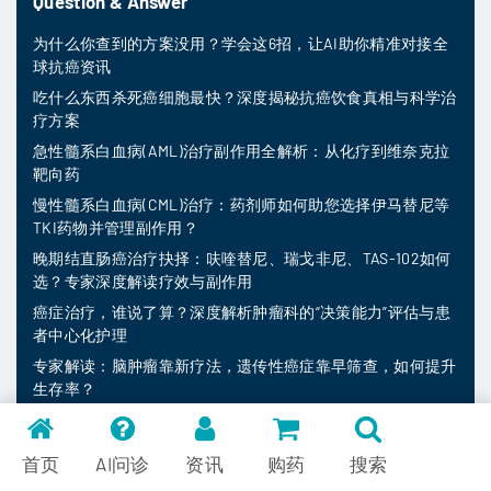
Question & Answer
为什么你查到的方案没用？学会这6招，让AI助你精准对接全
球抗癌资讯
吃什么东西杀死癌细胞最快？深度揭秘抗癌饮食真相与科学治
疗方案
急性髓系白血病(AML)治疗副作用全解析：从化疗到维奈克拉
靶向药
慢性髓系白血病(CML)治疗：药剂师如何助您选择伊马替尼等
TKI药物并管理副作用？
晚期结直肠癌治疗抉择：呋喹替尼、瑞戈非尼、TAS-102如何
选？专家深度解读疗效与副作用
癌症治疗，谁说了算？深度解析肿瘤科的“决策能力”评估与患
者中心化护理
专家解读：脑肿瘤靠新疗法，遗传性癌症靠早筛查，如何提升
生存率？
AI赋能癌症治疗：告别信息焦虑，为非小细胞肺癌患者解读最
新治疗方案
首页
AI问诊
资讯
购药
搜索