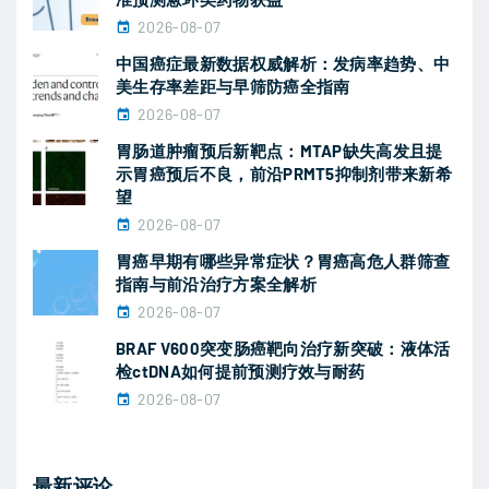
期
2026-08-07
"
中国癌症最新数据权威解析：发病率趋势、中
美生存率差距与早筛防癌全指南
2026-08-07
胃肠道肿瘤预后新靶点：MTAP缺失高发且提
示胃癌预后不良，前沿PRMT5抑制剂带来新希
望
2026-08-07
胃癌早期有哪些异常症状？胃癌高危人群筛查
指南与前沿治疗方案全解析
2026-08-07
BRAF V600突变肠癌靶向治疗新突破：液体活
检ctDNA如何提前预测疗效与耐药
2026-08-07
最新评论