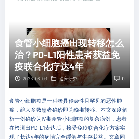
二
瘤
氧
复
化
发
氮
后
食管小细胞癌出现转移怎么
暴
靶
露
点
治？PD-L1阳性患者获益免
风
还
疫联合化疗达4年
险
在
及
吗
2026-08-03
临床研究
0
防
？
护
全
食管小细胞癌是一种极具侵袭性且罕见的恶性肿
指
新
瘤，绝大多数患者确诊即为晚期转移。本文深度解
南
研
析一例确诊为IV期食管小细胞癌的复杂病例，患者
"
究
在检测出PD-L1表达后，接受免疫联合化疗方案实
证
现了长达4年的病情完全缓解与生存获益。文章同