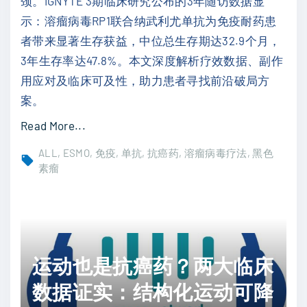
颈。IGNYTE 3期临床研究公布的3年随访数据显
生
仑
示：溶瘤病毒RP1联合纳武利尤单抗为免疫耐药患
存
伐
者带来显著生存获益，中位总生存期达32.9个月，
期
替
3年生存率达47.8%。本文深度解析疗效数据、副作
"
尼
用应对及临床可及性，助力患者寻找前沿破局方
！
案。
E
"
Read More...
M
P
E
ALL
ESMO
免疫
单抗
抗癌药
溶瘤病毒疗法
黑色
D
素瘤
R
-
A
1
L
耐
D
药
-
运动也是抗癌药？两大临床
晚
3
期
数据证实：结构化运动可降
研
黑