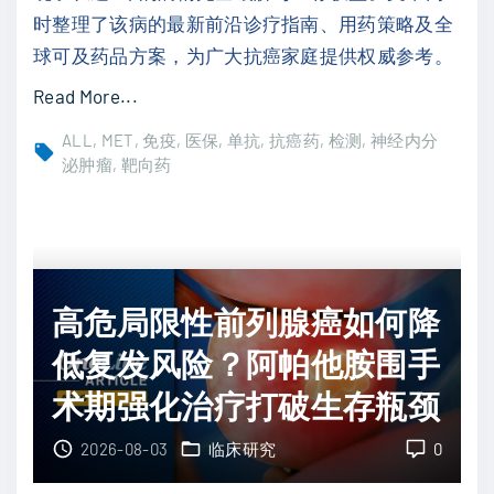
实
时整理了该病的最新前沿诊疗指南、用药策略及全
D
球可及药品方案，为广大抗癌家庭提供权威参考。
L
"
Read More...
L
食
3
ALL
MET
免疫
医保
单抗
抗癌药
检测
神经内分
管
泌肿瘤
靶向药
表
小
达
细
高
胞
度
癌
稳
高危局限性前列腺癌如何降
出
定
现
低复发风险？阿帕他胺围手
，
转
靶
术期强化治疗打破生存瓶颈
移
向
怎
2026-08-03
临床研究
0
新
么
药