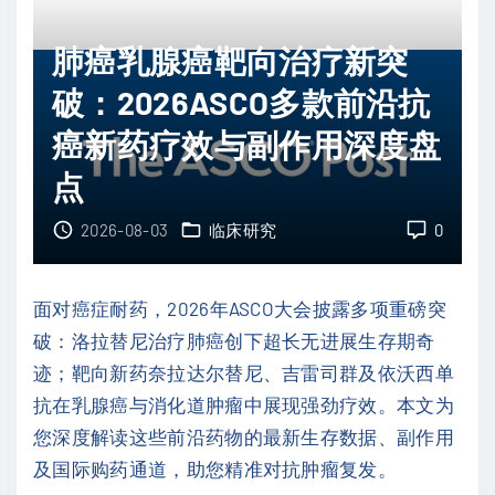
"
合
癌
A
治
肺癌乳腺癌靶向治疗新突
D
疗
破：2026ASCO多款前沿抗
T
新
降
突
癌新药疗效与副作用深度盘
低
破
点
2
：
0
H
2026-08-03
临床研究
0
%
C
转
-
面对癌症耐药，2026年ASCO大会披露多项重磅突
移
7
破：洛拉替尼治疗肺癌创下超长无进展生存期奇
或
3
迹；靶向新药奈拉达尔替尼、吉雷司群及依沃西单
死
6
抗在乳腺癌与消化道肿瘤中展现强劲疗效。本文为
亡
6
您深度解读这些前沿药物的最新生存数据、副作用
风
联
及国际购药通道，助您精准对抗肿瘤复发。
险
合