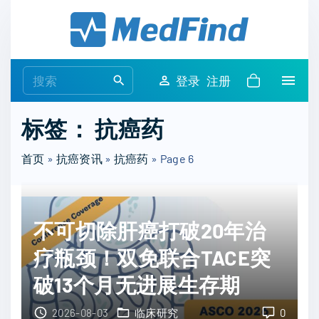
S
k
i
p
S
登录
注册
t
e
o
a
标签：
抗癌药
c
r
o
c
首页
»
抗癌资讯
»
抗癌药
»
Page 6
n
h
t
f
e
o
n
不可切除肝癌打破20年治
r
t
:
疗瓶颈！双免联合TACE突
破13个月无进展生存期
2026-08-03
临床研究
0