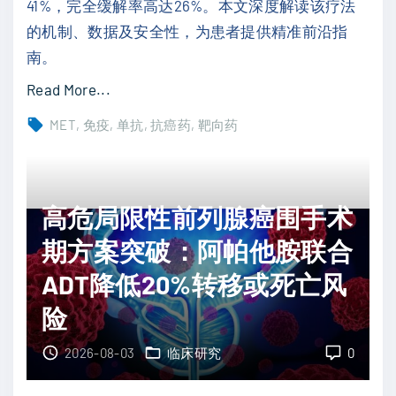
41%，完全缓解率高达26%。本文深度解读该疗法
性
的机制、数据及安全性，为患者提供精准前沿指
结
南。
果
"
Read More...
：
头
阿
MET
免疫
单抗
抗癌药
靶向药
颈
贝
部
西
鳞
利
高危局限性前列腺癌围手术
癌
显
一
期方案突破：阿帕他胺联合
著
线
延
ADT降低20%转移或死亡风
治
长
险
疗
P
新
F
2026-08-03
临床研究
0
突
S