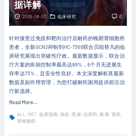
据详解
博
癌
利
围
2026-08-03
临床研究
0
珠
手
单
术
针对接受过免疫和靶向治疗后耐药的晚期肾细胞癌
抗
期
患者，全新GCN2抑制剂HC-7366联合贝组替凡的临
缓
方
床研究展现出突破性疗效。最新数据显示，联合治
解
案
疗方案的疾病控制率最高达89%，6个月无进展生
率
突
存率达73%，且安全性良好。本文深度解析其最新
翻
破
数据及副作用管理，为您打破耐药困局提供前沿治
倍
：
疗新选择。
突
阿
破
帕
"
Read More...
4
他
晚
ALL
MET
临床指南
免疫
医保
抗癌药
检测
肾癌
1
胺
期
肾细胞癌
%
联
肾