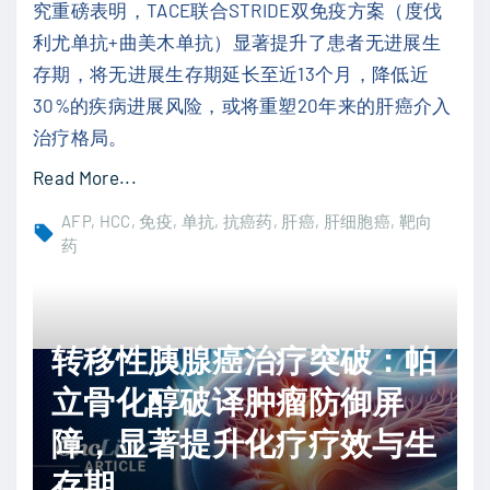
"
究重磅表明，TACE联合STRIDE双免疫方案（度伐
生
利尤单抗+曲美木单抗）显著提升了患者无进展生
存
存期，将无进展生存期延长至近13个月，降低近
期
30%的疾病进展风险，或将重塑20年来的肝癌介入
！
治疗格局。
H
"
Read More...
A
肝
R
AFP
HCC
免疫
单抗
抗癌药
肝癌
肝细胞癌
靶向
癌
药
M
介
O
入
N
治
i
转移性胰腺癌治疗突破：帕
疗
-
立骨化醇破译肿瘤防御屏
迎
6
突
障，显著提升化疗疗效与生
研
破
究
存期