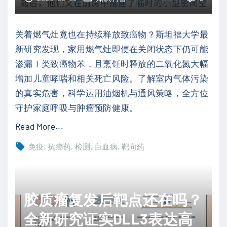
P
A
T
I
关着燃气灶竟也在持续释放致癌物？斯坦福大学最
E
多
新研究发现，家用燃气灶即便在关闭状态下仍可能
N
模
渗漏Ⅰ类致癌物苯，且烹饪时释放的二氧化氮大幅
缺
态
增加儿童哮喘和相关死亡风险。了解室内气体污染
失
模
的真实危害，科学运用油烟机与通风策略，全方位
难
型
守护家庭呼吸与肿瘤预防健康。
题
精
"
Read More...
"
准
关
预
免疫
抗癌药
检测
白血病
靶向药
着
测
灶
术
台
后
胶质瘤复发后靶点还在吗？
也
肾
有
全新研究证实DLL3表达高
功