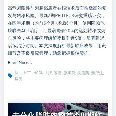
治
带
高危局限性前列腺癌患者在根治术后面临极高的复
？
来
发与转移风险。最新3期PROTEUS研究重磅证实，
P
治
在围手术期（术前6个月+术后6个月）使用阿帕他
D
疗
胺联合ADT治疗，可显著降低20%的远处转移或死
-
新
亡风险，将主要病理缓解率提升近9倍，显著延迟
L
曙
后续治疗时间。本文深度解析最新临床成果、用药
1
光
细节及不良反应管理，助您把握根治契机。
阳
"
"
Read More...
性
高
患
ALL
MET
NCCN
前列腺癌
原研药
抗癌药
新疗法
危
检测
者
局
获
限
益
性
免
前
疫
去分化脂肪肉瘤首个III期临
列