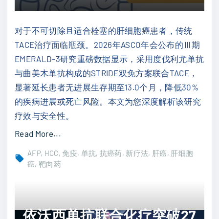
对于不可切除且适合栓塞的肝细胞癌患者，传统
TACE治疗面临瓶颈。2026年ASCO年会公布的Ⅲ期
EMERALD-3研究重磅数据显示，采用度伐利尤单抗
与曲美木单抗构成的STRIDE双免方案联合TACE，
显著延长患者无进展生存期至13.0个月，降低30%
的疾病进展或死亡风险。本文为您深度解析该研究
疗效与安全性。
"
Read More...
不
AFP
HCC
免疫
单抗
抗癌药
新疗法
肝癌
肝细胞
可
癌
靶向药
切
除
肝
依沃西单抗联合化疗突破27
癌