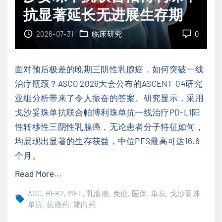
E
效
抗显著延长无进展生存期
突
与
变
2026-07-31
临床研究
0
副
肠
作
癌
用
面对预后极差的晚期三阴性乳腺癌，如何突破一线
一
深
治疗瓶颈？ASCO 2026大会公布的ASCENT-04研究
线
度
亚组分析带来了令人振奋的答案。研究显示，采用
新
盘
戈沙妥珠单抗联合帕博利珠单抗一线治疗PD-L1阳
标
点
性转移性三阴性乳腺癌，无论患者分子特征如何，
准
"
均展现出显著的生存获益，中位PFS最高可达16.6
！
个月。
恩
"
Read More...
考
三
芬
ADC
HER2
MET
乳腺癌
免疫
医保
单抗
戈沙妥珠
阴
单抗
抗癌药
靶向药
尼
性
联