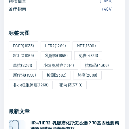
药物信息
(
1,454
)
合
g
期
a
诊疗指南
(
484
)
帕
"
e
博
g
利
标签云图
e
珠
单
EGFR
(1033)
HER2
(1294)
MET
(1500)
抗
SCLC
(1069)
乳腺癌
(1855)
免疫
(4833)
显
单抗
(2261)
小细胞肺癌
(1314)
抗癌药
(4306)
著
新疗法
(1558)
检测
(2382)
肺癌
(2098)
延
长
非小细胞肺癌
(1268)
靶向药
(5710)
无
进
展
最新文章
生
HR+/HER2-乳腺癌化疗怎么选？70基因检测精
存
准预测蒽环类药物获益