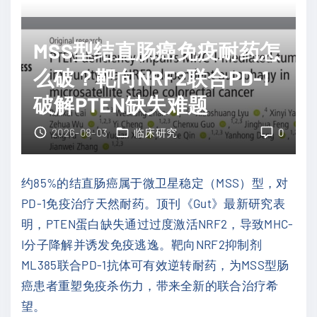
是
纳
抗
武
癌
MSS型结直肠癌免疫耐药怎
利
药
尤
么破？靶向NRF2联合PD-1
？
单
破解PTEN缺失难题
两
抗
大
3
2026-08-03
临床研究
0
临
年
床
生
约85%的结直肠癌属于微卫星稳定（MSS）型，对
数
存
PD-1免疫治疗天然耐药。顶刊《Gut》最新研究表
据
率
明，PTEN蛋白缺失通过过度激活NRF2，导致MHC-
证
近
I分子降解并诱发免疫逃逸。靶向NRF2抑制剂
实
5
ML385联合PD-1抗体可有效逆转耐药，为MSS型肠
：
0
癌患者重塑免疫杀伤力，带来全新的联合治疗希
结
%
望。
构
"