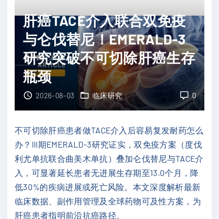
胰
A
肝癌TACE介入联合双免疫
腺
C
癌
与仑伐替尼！EMERALD-3
E
治
联
研究突破不可切除肝癌生存
疗
合
瓶颈
突
双
破
免
2026-08-03
临床研究
0
：
疫
帕
方
不可切除肝癌患者做TACE介入后容易复发耐药怎么
立
案
办？III期EMERALD-3研究证实，双免疫方案（度伐
骨
大
利尤单抗联合曲美木单抗）叠加仑伐替尼与TACE介
化
幅
入，可显著延长患者无进展生存期至13.0个月，降
醇
延
低30%的疾病进展或死亡风险。本文深度解析最新
破
长
临床数据、副作用管理及全球药物可及性方案，为
译
无
肝癌患者指明前沿抗癌路径。
肿