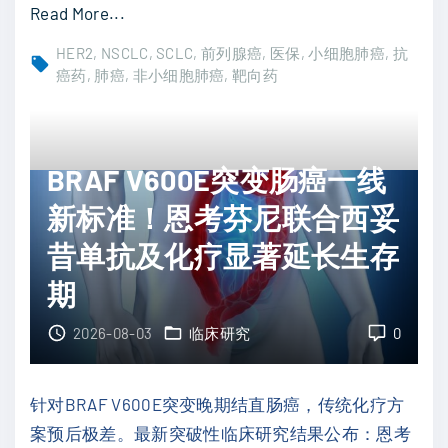
"
Read More...
"
贝
肺
组
HER2
NSCLC
SCLC
前列腺癌
医保
小细胞肺癌
抗
癌
癌药
肺癌
非小细胞肺癌
靶向药
替
乳
凡
腺
攻
癌
克
BRAF V600E突变肠癌一线
靶
耐
新标准！恩考芬尼联合西妥
向
药
治
昔单抗及化疗显著延长生存
，
疗
最
期
新
新
突
2026-08-03
临床研究
0
临
破
床
：
疗
针对BRAF V600E突变晚期结直肠癌，传统化疗方
2
效
案预后极差。最新突破性临床研究结果公布：恩考
0