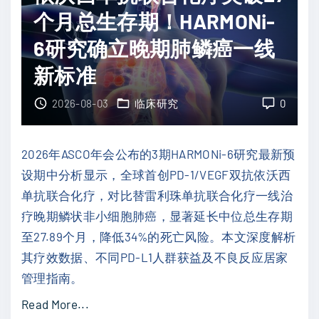
个月总生存期！HARMONi-
打
破
6研究确立晚期肺鳞癌一线
2
新标准
0
年
2026-08-03
临床研究
0
治
疗
2026年ASCO年会公布的3期HARMONi-6研究最新预
瓶
设期中分析显示，全球首创PD-1/VEGF双抗依沃西
颈
单抗联合化疗，对比替雷利珠单抗联合化疗一线治
！
疗晚期鳞状非小细胞肺癌，显著延长中位总生存期
双
至27.89个月，降低34%的死亡风险。本文深度解析
免
其疗效数据、不同PD-L1人群获益及不良反应居家
联
管理指南。
合
"
Read More...
T