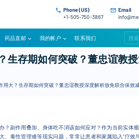
Phone (US)
Email
+1-505-750-3867
info@med
药品直邮
我的帐户
联系我们
购物车
账户详情
？生存期如何突破？董忠谊教授
订单追踪
我的订单
优惠活动
常见问题
作用大？生存期如何突破？董忠谊教授深度解析放免联合保效
服务条款
办？副作用叠加、身体吃不消该如何应对？作为当前实体
大、毒性管理难等现实问题，常常让患者和家属陷入“疗效