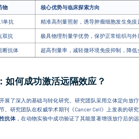
药物
核心优势与临床探索方向
-L1单抗
精准高剂量照射，诱导肿瘤细胞发生免疫
点双抗
极具物理剂量学优势，保护正常组织与外
阻断抗体
超高剂量率，减轻微环境免疫抑制，降低
咒：如何成功激活远隔效应？
展了深入的基础与转化研究。研究团队采用立体定向放疗（S
研究团队在权威学术期刊《Cancer Cell》上发表的
异性抗体
，在动物实验中成功验证了其能显著增强放疗后的