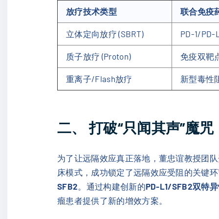
放疗技术类型
联合免疫
立体定向放疗 (SBRT)
PD-1/PD
质子放疗 (Proton)
免疫双靶
重离子/Flash放疗
新型毒性
二、 打破“只闻其声”魔
为了让远隔效应真正落地，董忠谊教授团队开
床模式，成功锁定了远隔效应受阻的关键环节。
SFB2
。通过构建创新的
PD-L1/SFB2双特
瘤患者提供了新的增效方案。