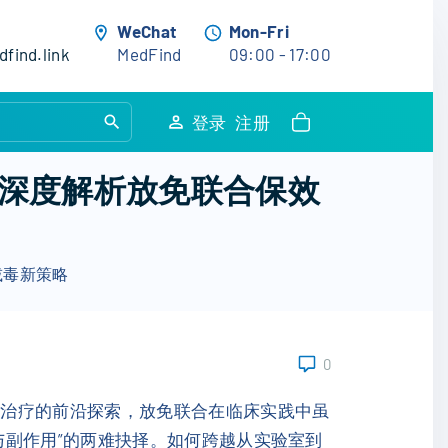
WeChat
Mon-Fri
find.link
MedFind
09:00 - 17:00
S
登录
注册
e
a
深度解析放免联合保效
r
c
h
减毒新策略
f
o
r
:
0
瘤治疗的前沿探索，放免联合在临床实践中虽
与副作用”的两难抉择。如何跨越从实验室到