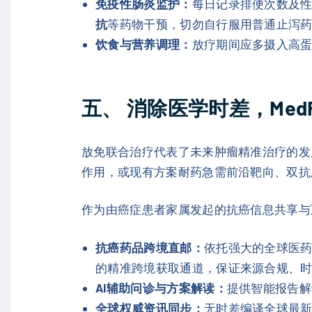
免疫性肠炎监护：
每日记录排便次数及
抗
等药物干预，切勿自行服用普通止泻
饮食与营养调理：
放疗期间应多摄入高
五、 消除医学时差，Med
放免联合治疗代表了未来肿瘤精准治疗的发
作用，或现有方案耐药急需前沿靶向、双抗
作为由癌症患者家属发起的抗癌信息共享与
抗癌药品跨境直邮：
依托强大的全球医药
的精准跨境获取通道，保证来源合规、
AI辅助问诊与方案解读：
提供智能报告解
全球权威资讯同步：
无时差编译全球最