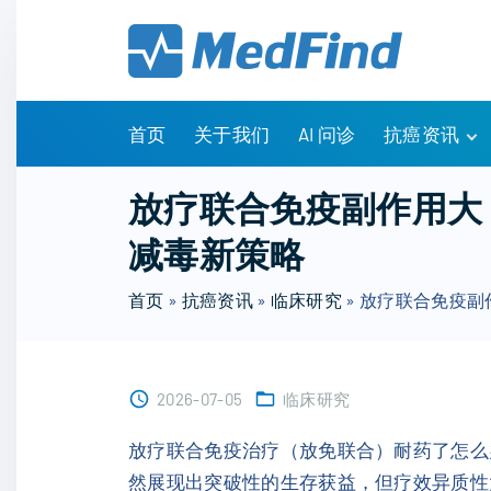
S
k
i
p
t
首页
关于我们
AI 问诊
抗癌资讯
o
c
有问有答
放疗联合免疫副作用大
o
诊疗指南
减毒新策略
n
药物信息
t
医改政策
首页
»
抗癌资讯
»
临床研究
»
放疗联合免疫副
e
知识科普
n
临床研究
t
NCCN指南
2026-07-05
临床研究
放疗联合免疫治疗（放免联合）耐药了怎么
然展现出突破性的生存获益，但疗效异质性