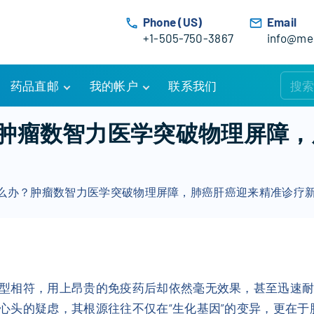
Phone (US)
Email
+1-505-750-3867
info@med
药品直邮
我的帐户
联系我们
购物车
账户详情
肿瘤数智力医学突破物理屏障，
订单追踪
我的订单
优惠活动
常见问题
么办？肿瘤数智力医学突破物理屏障，肺癌肝癌迎来精准诊疗
服务条款
型相符，用上昂贵的免疫药后却依然毫无效果，甚至迅速
心头的疑虑，其根源往往不仅在“生化基因”的变异，更在于