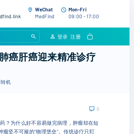
WeChat
Mon-Fri
find.link
MedFind
09:00 - 17:00
S
登录
注册
e
a
肺癌肝癌迎来精准诊疗
r
c
h
新转机
f
o
r
:
0
耐药？为什么好不容易做完病理，肿瘤却在短
肿瘤坚不可摧的“物理堡垒”。传统诊疗只盯