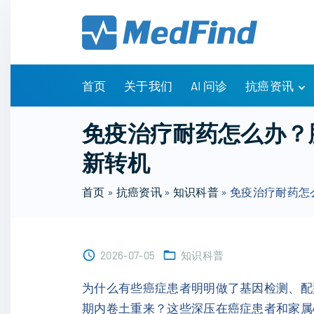
S
k
i
p
t
首页
关于我们
AI 问诊
抗癌资讯
o
c
有问有答
免疫治疗耐药怎么办？
o
诊疗指南
新转机
n
药物信息
t
医改政策
首页
»
抗癌资讯
»
知识科普
»
免疫治疗耐药怎
e
知识科普
n
临床研究
t
NCCN指南
2026-07-05
知识科普
为什么有些癌症患者明明做了基因检测、配
期内卷土重来？这些深压在癌症患者和家属