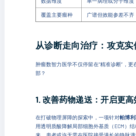
数据维度
单一病理或分子维度
覆盖主要瘤种
广谱但效能参差不齐
从诊断走向治疗：攻克实
肿瘤数智力医学不仅停留在“精准诊断”，更
部？
1. 改善药物递送：开启更
在打破物理屏障的探索中，一项针对
帕博利珠
用透明质酸降解局部细胞外基质（ECM）
来，患者或许无需在医院接受漫长的静脉滴