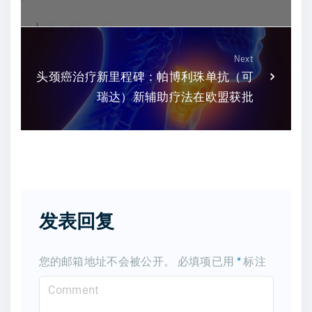
Next
头颈癌治疗新里程碑：帕博利珠单抗（可
瑞达）新辅助疗法在欧盟获批
发表回复
您的邮箱地址不会被公开。
必填项已用
*
标注
C
o