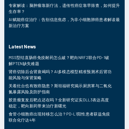
专家解读：脑肿瘤靠新疗法，遗传性癌症靠早筛查，如何提升
生存率？
AI赋能癌症治疗：告别信息焦虑，为非小细胞肺癌患者解读最
新治疗方案
Latest News
MSS型结直肠癌免疫耐药怎么破？靶向NRF2联合PD-1破
解PTEN缺失难题
肾癌切除后会肾衰竭吗？AI多模态模型精准预测术后肾功
能风险与保肾策略
关着灶台也有致癌隐患？斯坦福研究揭示厨房苯与二氧化
氮暴露风险及防护指南
胶质瘤复发后靶点还在吗？全新研究证实DLL3表达高度
稳定，靶向新药带来治疗新曙光
食管小细胞癌出现转移怎么治？PD-L1阳性患者获益免疫
联合化疗达4年