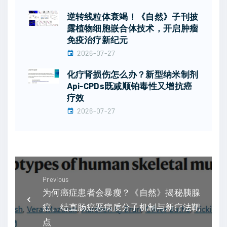
逆转线粒体衰竭！《自然》子刊披
露植物细胞嵌合体技术，开启肿瘤
免疫治疗新纪元
2026-07-27
化疗肾损伤怎么办？新型纳米制剂
Api-CPDs既减顺铂毒性又增抗癌
疗效
2026-07-27
Previous
为何癌症患者会暴瘦？《自然》揭秘胰腺
癌、结直肠癌恶病质分子机制与新疗法靶
点