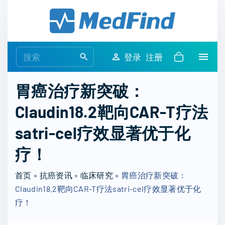
S
k
i
p
S
登录
注册
t
e
o
a
胃癌治疗新突破：
c
r
o
Claudin18.2靶向CAR-T疗法
c
n
h
satri-cel疗效显著优于化
t
f
e
o
疗！
n
r
t
首页
»
抗癌资讯
»
临床研究
:
»
胃癌治疗新突破：
Claudin18.2靶向CAR-T疗法satri-cel疗效显著优于化
疗！