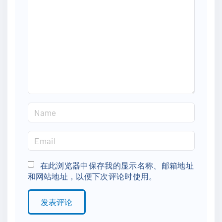
m
m
e
n
t
N
a
m
E
e
m
*
a
在此浏览器中保存我的显示名称、邮箱地址
和网站地址，以便下次评论时使用。
i
l
*