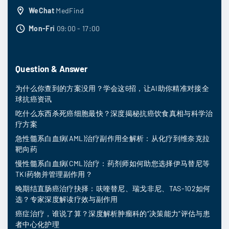
WeChat
MedFind
Mon-Fri
09:00 - 17:00
Question & Answer
为什么你查到的方案没用？学会这6招，让AI助你精准对接全
球抗癌资讯
吃什么东西杀死癌细胞最快？深度揭秘抗癌饮食真相与科学治
疗方案
急性髓系白血病(AML)治疗副作用全解析：从化疗到维奈克拉
靶向药
慢性髓系白血病(CML)治疗：药剂师如何助您选择伊马替尼等
TKI药物并管理副作用？
晚期结直肠癌治疗抉择：呋喹替尼、瑞戈非尼、TAS-102如何
选？专家深度解读疗效与副作用
癌症治疗，谁说了算？深度解析肿瘤科的“决策能力”评估与患
者中心化护理