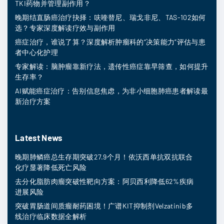
TKI药物并管理副作用？
晚期结直肠癌治疗抉择：呋喹替尼、瑞戈非尼、TAS-102如何
选？专家深度解读疗效与副作用
癌症治疗，谁说了算？深度解析肿瘤科的“决策能力”评估与患
者中心化护理
专家解读：脑肿瘤靠新疗法，遗传性癌症靠早筛查，如何提升
生存率？
AI赋能癌症治疗：告别信息焦虑，为非小细胞肺癌患者解读最
新治疗方案
Latest News
晚期肺鳞癌总生存期突破27.9个月！依沃西单抗双抗联合
化疗显著降低死亡风险
去分化脂肪肉瘤突破性靶向方案：阿贝西利降低62%疾病
进展风险
突破胃肠道间质瘤耐药困境！广谱KIT抑制剂Velzatinib多
线治疗临床数据全解析