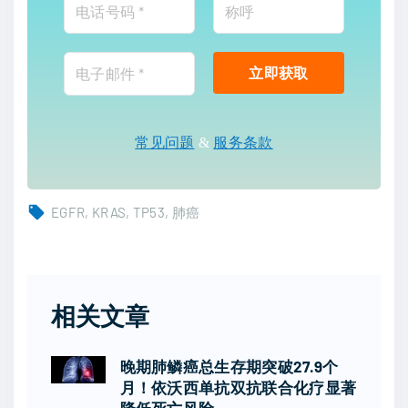
常见问题
&
服务条款
EGFR
KRAS
TP53
肺癌
相关文章
晚期肺鳞癌总生存期突破27.9个
月！依沃西单抗双抗联合化疗显著
降低死亡风险