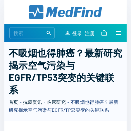
S
k
i
p
S
登录
注册
t
e
o
a
不吸烟也得肺癌？最新研究
c
r
o
揭示空气污染与
c
n
h
EGFR/TP53突变的关键联
t
f
e
o
系
n
r
t
首页
»
抗癌资讯
»
临床研究
:
»
不吸烟也得肺癌？最新
研究揭示空气污染与EGFR/TP53突变的关键联系