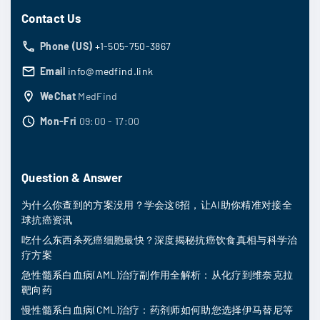
Contact Us
Phone (US)
+1-505-750-3867
Email
info@medfind.link
WeChat
MedFind
Mon-Fri
09:00 - 17:00
Question & Answer
为什么你查到的方案没用？学会这6招，让AI助你精准对接全
球抗癌资讯
吃什么东西杀死癌细胞最快？深度揭秘抗癌饮食真相与科学治
疗方案
急性髓系白血病(AML)治疗副作用全解析：从化疗到维奈克拉
靶向药
慢性髓系白血病(CML)治疗：药剂师如何助您选择伊马替尼等