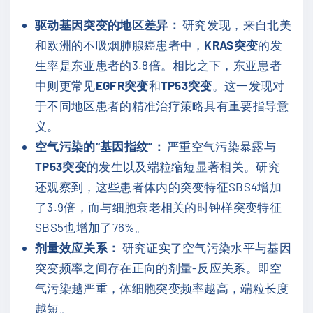
驱动基因突变的地区差异：
研究发现，来自北美
和欧洲的不吸烟肺腺癌患者中，
KRAS突变
的发
生率是东亚患者的3.8倍。相比之下，东亚患者
中则更常见
EGFR突变
和
TP53突变
。这一发现对
于不同地区患者的精准治疗策略具有重要指导意
义。
空气污染的“基因指纹”：
严重空气污染暴露与
TP53突变
的发生以及端粒缩短显著相关。研究
还观察到，这些患者体内的突变特征SBS4增加
了3.9倍，而与细胞衰老相关的时钟样突变特征
SBS5也增加了76%。
剂量效应关系：
研究证实了空气污染水平与基因
突变频率之间存在正向的剂量-反应关系。即空
气污染越严重，体细胞突变频率越高，端粒长度
越短。