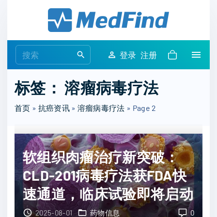
S
k
i
p
S
登录
注册
t
e
o
a
标签：
溶瘤病毒疗法
c
r
o
c
首页
»
抗癌资讯
»
溶瘤病毒疗法
»
Page 2
n
h
t
f
e
o
n
软组织肉瘤治疗新突破：
r
t
:
CLD-201病毒疗法获FDA快
速通道，临床试验即将启动
2025-08-01
药物信息
0