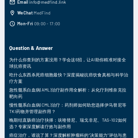
Email
info@medfind.link
WeChat
MedFind
Mon-Fri
09:00 - 17:00
Question & Answer
为什么你查到的方案没用？学会这6招，让AI助你精准对接全
球抗癌资讯
吃什么东西杀死癌细胞最快？深度揭秘抗癌饮食真相与科学治
疗方案
急性髓系白血病(AML)治疗副作用全解析：从化疗到维奈克拉
靶向药
慢性髓系白血病(CML)治疗：药剂师如何助您选择伊马替尼等
TKI药物并管理副作用？
晚期结直肠癌治疗抉择：呋喹替尼、瑞戈非尼、TAS-102如何
选？专家深度解读疗效与副作用
癌症治疗，谁说了算？深度解析肿瘤科的“决策能力”评估与患