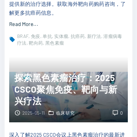
提供新的治疗选择。获取海外靶向药购药咨询，了
改
解更多抗癌药信息。
善
多
"
Read More...
发
纳
BRAF
免疫
单抗
实体瘤
抗癌药
新疗法
溶瘤病毒
性
武
疗法
靶向药
黑色素瘤
骨
利
髓
尤
瘤
单
探索黑色素瘤治疗：2025
疗
抗
效
联
CSCO聚焦免疫、靶向与新
"
合
兴疗法
R
P
2025-05-11
临床研究
0
1
：
深入了解2025 CSCO会议上黑色素瘤治疗的最新进