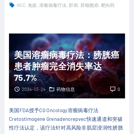
肝
向
HCC
免疫
溶瘤病毒疗法
肝癌
肝细胞癌
靶向药
细
药
胞
与
癌
免
新
疫
突
疗
美国溶瘤病毒疗法：膀胱癌
破
法
：
患者肿瘤完全消失率达
进
嗜
展
75.7%
酸
"
乳
2024-03-24
药物信息
0
杆
菌
美国FDA授予CG Oncology溶瘤病毒疗法
如
Cretostimogene Grenadenorepvec快速通道和突破
何
性疗法认定，该疗法针对高风险非肌层浸润性膀胱
增