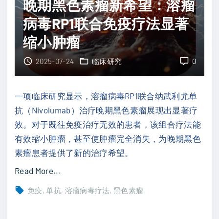
晚期黑色素瘤新希望：溶瘤
C
D
免
病毒RP1联合免疫疗法显著
A
疫
快
缩小肿瘤
耐
速
药
2025-07-24
临床研究
0
通
：
道
J
，
一项临床研究显示，溶瘤病毒RP1联合纳武利尤单
A
临
抗（Nivolumab）治疗晚期黑色素瘤展现出显著疗
K
床
效。对于既往免疫治疗无效的患者，该组合疗法能
抑
试
有效缩小肿瘤，甚至使肿瘤完全消失，为晚期黑色
制
验
素瘤患者提供了新的治疗希望。
剂
即
"
Read More...
、
将
晚
双
免疫
单抗
溶瘤病毒疗法
黑色素瘤
启
期
特
动
黑
异