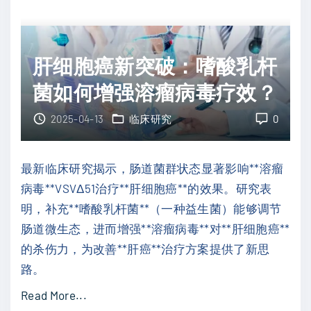
新
-
兴
1
疗
耐
肝细胞癌新突破：嗜酸乳杆
法
药
"
菌如何增强溶瘤病毒疗效？
：
晚
2025-04-13
临床研究
0
期
黑
最新临床研究揭示，肠道菌群状态显著影响**溶瘤
色
病毒**VSVΔ51治疗**肝细胞癌**的效果。研究表
素
明，补充**嗜酸乳杆菌**（一种益生菌）能够调节
瘤
肠道微生态，进而增强**溶瘤病毒**对**肝细胞癌**
的
的杀伤力，为改善**肝癌**治疗方案提供了新思
新
路。
型
"
Read More...
靶