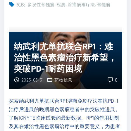
合
卡
免疫
多发性骨髓瘤
检测
溶瘤病毒疗法
骨髓瘤
免
非
疫
佐
疗
米
法
新
显
用
纳武利尤单抗联合RP1：难
著
法
治性黑色素瘤治疗新希望，
缩
：
突破PD-1耐药困境
小
联
肿
合
2025-05-31
药物信息
0
瘤
溶
"
瘤
探索纳武利尤单抗联合RP1溶瘤免疫疗法在抗PD-1
病
治疗后进展的晚期黑色素瘤患者中的突破性进展。
毒
了解IGNYTE临床试验的最新数据、RP1的作用机制
显
及其在难治性黑色素瘤治疗中的重要意义，为患者
著