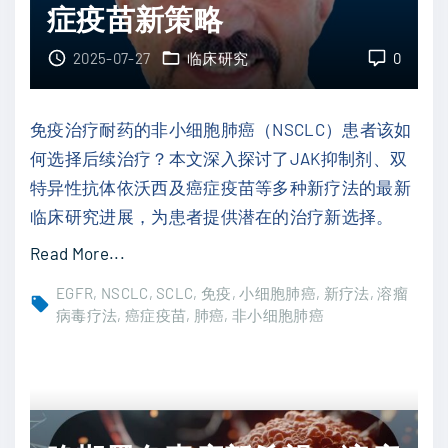
症疫苗新策略
破
：
2025-07-27
临床研究
0
C
L
免疫治疗耐药的非小细胞肺癌（NSCLC）患者该如
D
何选择后续治疗？本文深入探讨了JAK抑制剂、双
-
特异性抗体依沃西及癌症疫苗等多种新疗法的最新
2
临床研究进展，为患者提供潜在的治疗新选择。
0
"
Read More...
1
攻
病
EGFR
NSCLC
SCLC
免疫
小细胞肺癌
新疗法
溶瘤
克
病毒疗法
癌症疫苗
肺癌
非小细胞肺癌
毒
N
疗
S
法
C
获
L
F