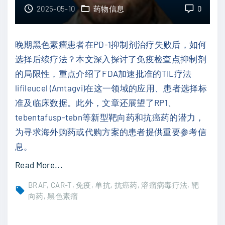
0
2025-05-10
药物信息
0
D
2
-
5
1
晚期黑色素瘤患者在PD-1抑制剂治疗失败后，如何
C
耐
选择后续疗法？本文深入探讨了免疫检查点抑制剂
S
药
的局限性，重点介绍了FDA加速批准的TIL疗法
C
困
lifileucel (Amtagvi)在这一领域的应用、患者选择标
O
境
准及临床数据。此外，文章还展望了RP1、
聚
"
tebentafusp-tebn等新型靶向药和抗癌药的潜力，
焦
为寻求海外购药或代购方案的患者提供重要参考信
免
息。
疫
"
Read More...
、
突
靶
BRAF
CAR-T
免疫
单抗
抗癌药
溶瘤病毒疗法
靶
破
向药
黑色素瘤
向
P
与
D