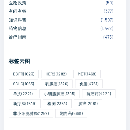
胱
医改政策
(
50
)
i
癌
有问有答
(
377
)
o
患
知识科普
(
1,507
)
者
药物信息
(
1,442
)
u
肿
诊疗指南
(
475
)
s
瘤
完
p
全
标签云图
a
消
EGFR
(1023)
HER2
(1282)
MET
(1468)
失
g
SCLC
(1063)
乳腺癌
(1826)
免疫
(4761)
率
达
e
单抗
(2221)
小细胞肺癌
(1305)
抗癌药
(4224)
7
新疗法
(1549)
检测
(2354)
肺癌
(2081)
5
非小细胞肺癌
(1257)
靶向药
(5661)
.
7