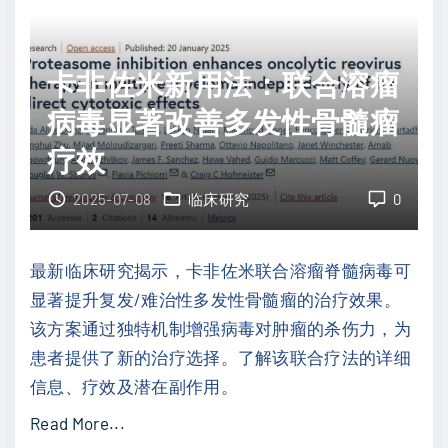
"
色
性
素
抗
瘤
卡非佐米新用法：联合溶瘤
体
新
与
病毒显著改善多发性骨髓瘤
希
癌
疗效
望
症
：
疫
2025-07-08
临床研究
0
溶
苗
瘤
新
最新临床研究揭示，卡非佐米联合溶瘤脊髓病毒可
病
策
显著提升复发/难治性多发性骨髓瘤的治疗效果。
毒
略
该方案通过独特机制增强病毒对肿瘤的杀伤力，为
R
"
患者提供了新的治疗选择。了解该联合疗法的详细
P
信息、疗效及潜在副作用。
1
联
"
Read More...