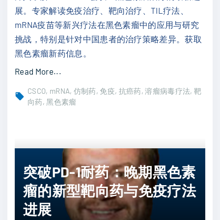
难
展。专家解读免疫治疗、靶向治疗、TIL疗法、
治
mRNA疫苗等新兴疗法在黑色素瘤中的应用与研究
性
挑战，特别是针对中国患者的治疗策略差异。获取
黑
黑色素瘤新药信息。
色
"
Read More...
素
探
瘤
CSCO
mRNA
仿制药
免疫
抗癌药
溶瘤病毒疗法
靶
索
向药
黑色素瘤
治
黑
疗
色
新
素
希
瘤
望
突破PD-1耐药：晚期黑色素
治
，
疗
瘤的新型靶向药与免疫疗法
突
：
破
进展
2
P