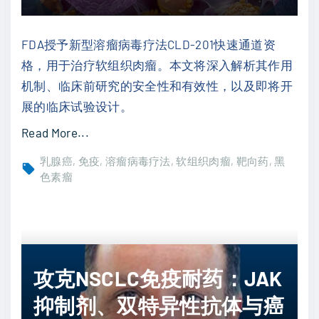
FDA授予新型溶瘤病毒疗法CLD-201快速通道资
格，用于治疗软组织肉瘤。本文将深入解析其作用
机制、临床前研究的安全性和有效性，以及即将开
展的临床试验设计。
"
Read More...
软
乳腺癌
免疫
溶瘤病毒疗法
软组织肉瘤
靶向药
黑
组
色素瘤
织
肉
瘤
治
攻克NSCLC免疫耐药：JAK
疗
新
抑制剂、双特异性抗体与癌
突