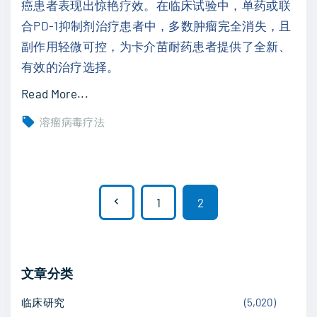
癌患者表现出惊艳疗效。在临床试验中，单药或联
强
合PD-1抑制剂治疗患者中，多数肿瘤完全消失，且
溶
副作用轻微可控，为卡介苗耐药患者提供了全新、
瘤
有效的治疗选择。
病
"
Read More...
毒
美
疗
溶瘤病毒疗法
国
效
溶
？
瘤
"
文
病
P
1
2
毒
章
r
疗
分
法
e
页
文章分类
：
v
膀
临床研究
(
5,020
)