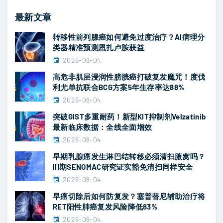
%
最新文章
"
转移性前列腺癌如何避免过度治疗？AI病理分
类器精准预测恩扎卢胺获益
2026-08-04
高危非肌层浸润性膀胱癌打破复发魔咒！度伐
利尤单抗联合BCG方案5年生存率达88%
2026-08-04
突破GIST多重耐药！新型KIT抑制剂Velzatinib
最新临床数据：全线全面增效
2026-08-04
早期乳腺癌发生淋巴结转移必须清扫腋窝吗？
III期SENOMAC研究证实豁免清扫同样安全
2026-08-04
早癌切除后如何防复发？塞普替尼辅助治疗将
RET阳性肺癌复发风险降低83%
2026-08-04