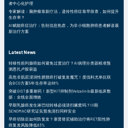
者中心化护理
专家解读：脑肿瘤靠新疗法，遗传性癌症靠早筛查，如何提升
生存率？
AI赋能癌症治疗：告别信息焦虑，为非小细胞肺癌患者解读最
新治疗方案
Latest News
转移性前列腺癌如何避免过度治疗？AI病理分类器精准预
测恩扎卢胺获益
高危非肌层浸润性膀胱癌打破复发魔咒！度伐利尤单抗联
合BCG方案5年生存率达88%
突破GIST多重耐药！新型KIT抑制剂Velzatinib最新临床数
据：全线全面增效
早期乳腺癌发生淋巴结转移必须清扫腋窝吗？III期
SENOMAC研究证实豁免清扫同样安全
早癌切除后如何防复发？塞普替尼辅助治疗将RET阳性肺
癌复发风险降低83%