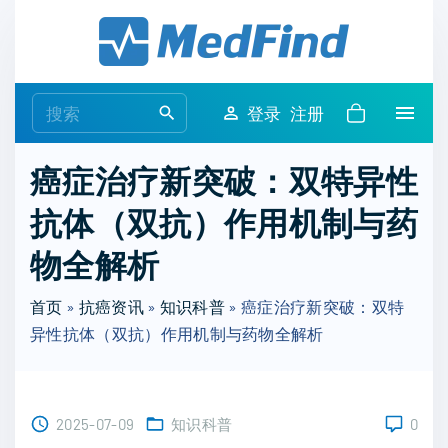
S
k
i
p
S
登录
注册
t
e
o
a
癌症治疗新突破：双特异性
c
r
o
抗体（双抗）作用机制与药
c
n
h
物全解析
t
f
e
o
首页
»
抗癌资讯
»
知识科普
»
癌症治疗新突破：双特
n
r
异性抗体（双抗）作用机制与药物全解析
t
:
2025-07-09
知识科普
0