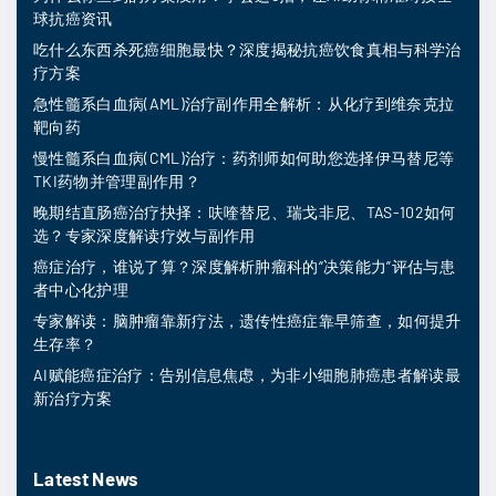
球抗癌资讯
吃什么东西杀死癌细胞最快？深度揭秘抗癌饮食真相与科学治
疗方案
急性髓系白血病(AML)治疗副作用全解析：从化疗到维奈克拉
靶向药
慢性髓系白血病(CML)治疗：药剂师如何助您选择伊马替尼等
TKI药物并管理副作用？
晚期结直肠癌治疗抉择：呋喹替尼、瑞戈非尼、TAS-102如何
选？专家深度解读疗效与副作用
癌症治疗，谁说了算？深度解析肿瘤科的“决策能力”评估与患
者中心化护理
专家解读：脑肿瘤靠新疗法，遗传性癌症靠早筛查，如何提升
生存率？
AI赋能癌症治疗：告别信息焦虑，为非小细胞肺癌患者解读最
新治疗方案
Latest News