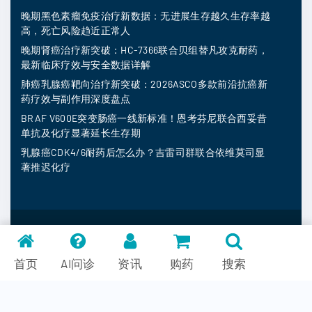
晚期黑色素瘤免疫治疗新数据：无进展生存越久生存率越
高，死亡风险趋近正常人
晚期肾癌治疗新突破：HC-7366联合贝组替凡攻克耐药，
最新临床疗效与安全数据详解
肺癌乳腺癌靶向治疗新突破：2026ASCO多款前沿抗癌新
药疗效与副作用深度盘点
BRAF V600E突变肠癌一线新标准！恩考芬尼联合西妥昔
单抗及化疗显著延长生存期
乳腺癌CDK4/6耐药后怎么办？吉雷司群联合依维莫司显
著推迟化疗
MedFind ©
2026
常见问题
首页
AI问诊
资讯
购药
搜索