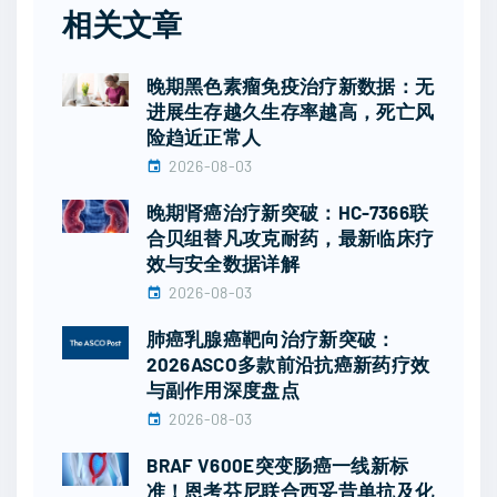
相关文章
晚期黑色素瘤免疫治疗新数据：无
进展生存越久生存率越高，死亡风
险趋近正常人
2026-08-03
晚期肾癌治疗新突破：HC-7366联
合贝组替凡攻克耐药，最新临床疗
效与安全数据详解
2026-08-03
肺癌乳腺癌靶向治疗新突破：
2026ASCO多款前沿抗癌新药疗效
与副作用深度盘点
2026-08-03
BRAF V600E突变肠癌一线新标
准！恩考芬尼联合西妥昔单抗及化