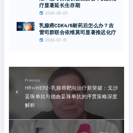
疗显著延长生存期
2026-08-03
乳腺癌CDK4/6耐药后怎么办？吉
雷司群联合依维莫司显著推迟化疗
2026-07-31
Previous
HR+/HER2–乳腺癌靶向治疗新突破：戈沙
妥珠单抗与德曲妥珠单抗的序贯策略深度
解析