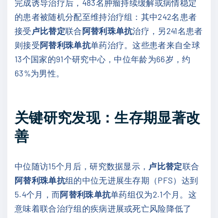
完成诱导治疗后，483名肿瘤持续缓解或病情稳定
的患者被随机分配至维持治疗组：其中242名患者
接受
卢比替定
联合
阿替利珠单抗
治疗，另241名患者
则接受
阿替利珠单抗
单药治疗。这些患者来自全球
13个国家的91个研究中心，中位年龄为66岁，约
63%为男性。
关键研究发现：生存期显著改
善
中位随访15个月后，研究数据显示，
卢比替定
联合
阿替利珠单抗
组的中位无进展生存期（PFS）达到
5.4个月，而
阿替利珠单抗
单药组仅为2.1个月。这
意味着联合治疗组的疾病进展或死亡风险降低了