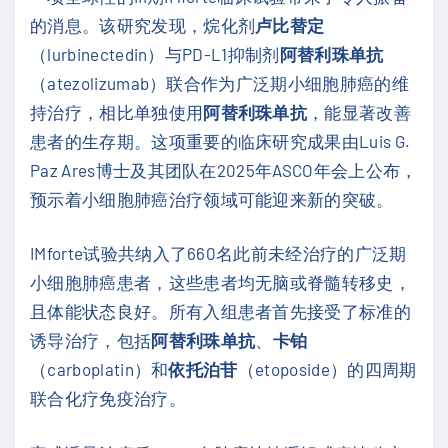
的消息。该研究发现，烷化剂
卢比替定
（lurbinectedin）与PD-L1抑制剂
阿替利珠单抗
（atezolizumab）联合作为广泛期小细胞肺癌的维
持治疗，相比单独使用
阿替利珠单抗
，能显著改善
患者的生存期。这项重要的临床研究成果由Luis G.
Paz Ares博士及其团队在2025年ASCO年会上公布，
预示着小细胞肺癌治疗领域可能迎来新的突破。
IMforte试验共纳入了660名此前未经治疗的广泛期
小细胞肺癌患者，这些患者均无脑或脊髓转移史，
且体能状态良好。所有入组患者首先接受了标准的
诱导治疗，包括
阿替利珠单抗
、
卡铂
（carboplatin）和
依托泊苷
（etoposide）的四周期
联合化疗免疫治疗。