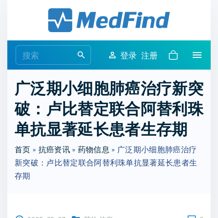
S
k
i
p
S
登录
注册
t
e
o
a
广泛期小细胞肺癌治疗新突
c
r
o
破：卢比替定联合阿替利珠
c
n
h
单抗显著延长患者生存期
t
f
e
o
首页
»
抗癌资讯
»
药物信息
»
广泛期小细胞肺癌治疗
n
r
新突破：卢比替定联合阿替利珠单抗显著延长患者生
t
:
存期