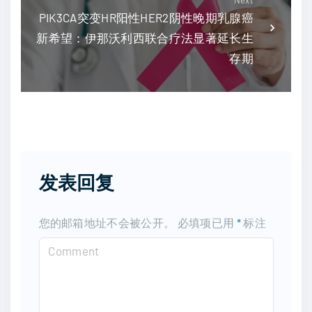
Next
PIK3CA突变HR阳性HER2阴性晚期乳腺癌
新希望：伊那沃利西联合疗法显著延长生
存期
发表回复
您的邮箱地址不会被公开。
必填项已用
*
标注
C
o
m
m