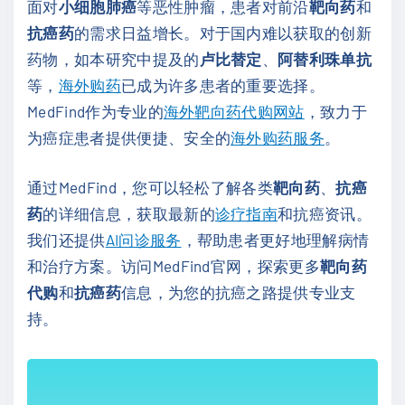
面对
小细胞肺癌
等恶性肿瘤，患者对前沿
靶向药
和
抗癌药
的需求日益增长。对于国内难以获取的创新
药物，如本研究中提及的
卢比替定
、
阿替利珠单抗
等，
海外购药
已成为许多患者的重要选择。
MedFind作为专业的
海外靶向药代购网站
，致力于
为癌症患者提供便捷、安全的
海外购药服务
。
通过MedFind，您可以轻松了解各类
靶向药
、
抗癌
药
的详细信息，获取最新的
诊疗指南
和抗癌资讯。
我们还提供
AI问诊服务
，帮助患者更好地理解病情
和治疗方案。访问MedFind官网，探索更多
靶向药
代购
和
抗癌药
信息，为您的抗癌之路提供专业支
持。