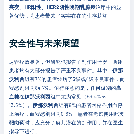
突变
、
HR阳性
、
HER2阴性晚期乳腺癌
治疗中的显
著优势，为患者带来了实实在在的生存获益。
安全性与未来展望
尽管疗效显著，但研究也报告了副作用情况。两组
患者均有大部分报告了严重不良事件。其中，
伊那
沃利西
组有7%的患者经历了3级或4级不良事件，而
安慰剂组为84.7%。值得注意的是，任何级别的
高
血糖
在
伊那沃利西
组中尤为常见（63.4% vs
13.5%）。
伊那沃利西
组有8%的患者因副作用而停
止治疗，而安慰剂组为0.6%。患者在考虑使用此类
靶向药
时，应充分了解其潜在的副作用，并在医生
指导下进行。