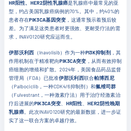
HR阳性、HER2阴性乳腺癌
是乳腺癌中最常见的亚
型，约占美国乳腺癌病例的70%。其中，约40%的
患者存在
PIK3CA基因突变
，这通常预示着预后较
差。为了满足这类患者对更强效、更耐受疗法的需
求，INAVO120研究应运而生。
伊那沃利西
（Inavolisib）作为一种
PI3K抑制剂
，其
作用机制在于精准靶向
PIK3CA突变
，从而有效抑制
癌细胞的增殖和扩散。2024年，美国食品药品监督
管理局（FDA）已批准
伊那沃利西
联合
帕博西尼
（Palbociclib，一种CDK4/6抑制剂）和
氟维司群
（Fulvestrant，一种激素疗法）用于治疗经激素治
疗后进展的
PIK3CA突变
、
HR阳性
、
HER2阴性晚期
乳腺癌
。此次INAVO120研究的最新数据，进一步证
实了这一联合方案的卓越疗效。