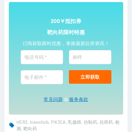
200￥抵扣券
靶向药限时特惠
订阅获取限时优惠，掌握最新抗癌资讯！
常见问题
&
服务条款
HER2
Inavolisib
PIK3CA
乳腺癌
仿制药
抗癌药
检
测
靶向药