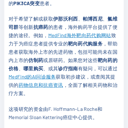
的
PIK3CA突变
患者。
对于希望了解或获取
伊那沃利西
、
帕博西尼
、
氟维
司群
等创新
抗癌药
的患者，海外购药平台提供了便
捷的途径。例如，
MedFind海外靶向药代购网站
致
力于为癌症患者提供专业的
靶向药代购服务
，帮助
患者获取海外上市的先进药物，包括可能尚未在国
内上市的
仿制药
或原研药。如果您对这些
靶向药的
价格
、
哪里购买
、或其
诊疗指南
有疑问，可以通过
MedFind的AI问诊服务
获取初步建议，或查阅其提
供的
药物信息和抗癌资讯
，全面了解相关药物和治
疗方案。
这项研究的资金由F. Hoffmann–La Roche和
Memorial Sloan Kettering癌症中心提供。