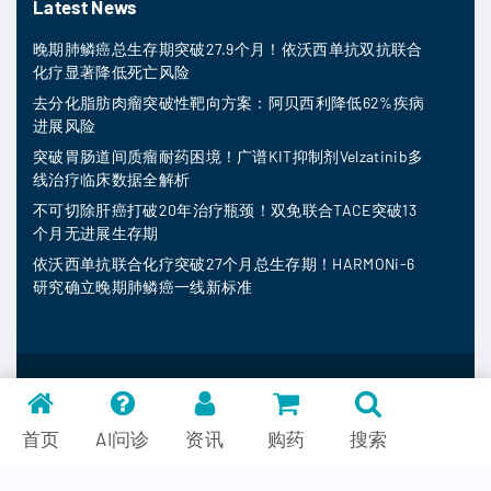
Latest News
晚期肺鳞癌总生存期突破27.9个月！依沃西单抗双抗联合
化疗显著降低死亡风险
去分化脂肪肉瘤突破性靶向方案：阿贝西利降低62%疾病
进展风险
突破胃肠道间质瘤耐药困境！广谱KIT抑制剂Velzatinib多
线治疗临床数据全解析
不可切除肝癌打破20年治疗瓶颈！双免联合TACE突破13
个月无进展生存期
依沃西单抗联合化疗突破27个月总生存期！HARMONi-6
研究确立晚期肺鳞癌一线新标准
MedFind ©
2026
常见问题
首页
AI问诊
资讯
购药
搜索