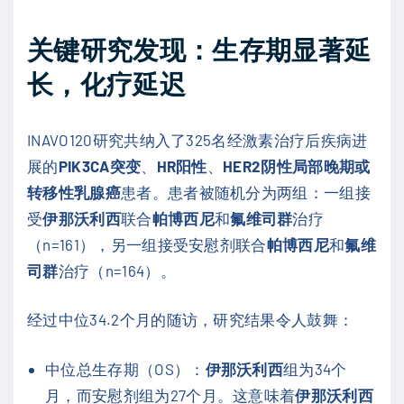
关键研究发现：生存期显著延
长，化疗延迟
INAVO120研究共纳入了325名经激素治疗后疾病进
展的
PIK3CA突变
、
HR阳性
、
HER2阴性局部晚期或
转移性乳腺癌
患者。患者被随机分为两组：一组接
受
伊那沃利西
联合
帕博西尼
和
氟维司群
治疗
（n=161），另一组接受安慰剂联合
帕博西尼
和
氟维
司群
治疗（n=164）。
经过中位34.2个月的随访，研究结果令人鼓舞：
中位总生存期（OS）：
伊那沃利西
组为34个
月，而安慰剂组为27个月。这意味着
伊那沃利西