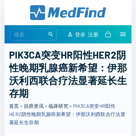
S
k
i
p
S
登录
注册
t
e
o
a
PIK3CA突变HR阳性HER2阴
c
r
o
性晚期乳腺癌新希望：伊那
c
n
h
沃利西联合疗法显著延长生
t
f
e
o
存期
n
r
t
首页
»
抗癌资讯
»
临床研究
:
»
PIK3CA突变HR阳性
HER2阴性晚期乳腺癌新希望：伊那沃利西联合疗法显
著延长生存期