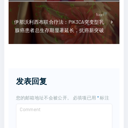
Next
伊那沃利西布联合疗法：PIK3CA突变型乳
腺癌患者总生存期显著延长，抗癌新突破
发表回复
您的邮箱地址不会被公开。
必填项已用
*
标注
C
o
m