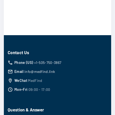
Contact Us
Phone (US)
+1-505-750-3867
Email
info@medfind.link
WeChat
MedFind
Mon-Fri
09:00 - 17:00
Question & Answer