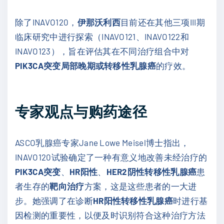
除了INAVO120，
伊那沃利西
目前还在其他三项III期
临床研究中进行探索（INAVO121、INAVO122和
INAVO123），旨在评估其在不同治疗组合中对
PIK3CA突变局部晚期或转移性乳腺癌
的疗效。
专家观点与购药途径
ASCO乳腺癌专家Jane Lowe Meisel博士指出，
INAVO120试验确定了一种有意义地改善未经治疗的
PIK3CA突变
、
HR阳性
、
HER2阴性转移性乳腺癌
患
者生存的
靶向治疗
方案，这是这些患者的一大进
步。她强调了在诊断
HR阳性转移性乳腺癌
时进行基
因检测的重要性，以便及时识别符合这种治疗方法