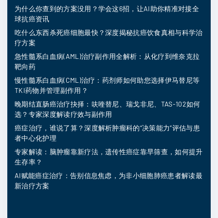
为什么你查到的方案没用？学会这6招，让AI助你精准对接全
球抗癌资讯
吃什么东西杀死癌细胞最快？深度揭秘抗癌饮食真相与科学治
疗方案
急性髓系白血病(AML)治疗副作用全解析：从化疗到维奈克拉
靶向药
慢性髓系白血病(CML)治疗：药剂师如何助您选择伊马替尼等
TKI药物并管理副作用？
晚期结直肠癌治疗抉择：呋喹替尼、瑞戈非尼、TAS-102如何
选？专家深度解读疗效与副作用
癌症治疗，谁说了算？深度解析肿瘤科的“决策能力”评估与患
者中心化护理
专家解读：脑肿瘤靠新疗法，遗传性癌症靠早筛查，如何提升
生存率？
AI赋能癌症治疗：告别信息焦虑，为非小细胞肺癌患者解读最
新治疗方案