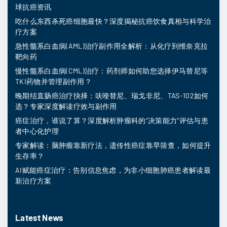
球抗癌资讯
吃什么东西杀死癌细胞最快？深度揭秘抗癌饮食真相与科学治
疗方案
急性髓系白血病(AML)治疗副作用全解析：从化疗到维奈克拉
靶向药
慢性髓系白血病(CML)治疗：药剂师如何助您选择伊马替尼等
TKI药物并管理副作用？
晚期结直肠癌治疗抉择：呋喹替尼、瑞戈非尼、TAS-102如何
选？专家深度解读疗效与副作用
癌症治疗，谁说了算？深度解析肿瘤科的“决策能力”评估与患
者中心化护理
专家解读：脑肿瘤靠新疗法，遗传性癌症靠早筛查，如何提升
生存率？
AI赋能癌症治疗：告别信息焦虑，为非小细胞肺癌患者解读最
新治疗方案
Latest News