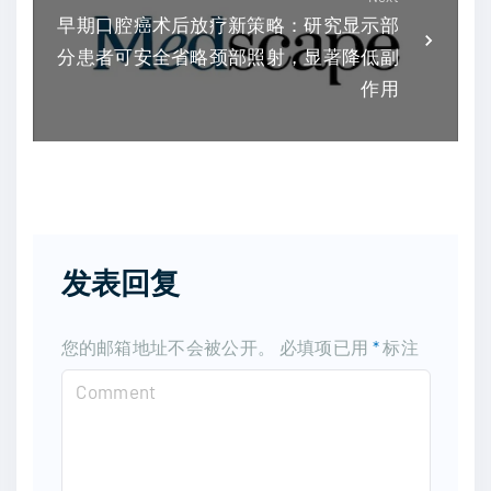
早期口腔癌术后放疗新策略：研究显示部
分患者可安全省略颈部照射，显著降低副
作用
发表回复
您的邮箱地址不会被公开。
必填项已用
*
标注
C
o
m
m