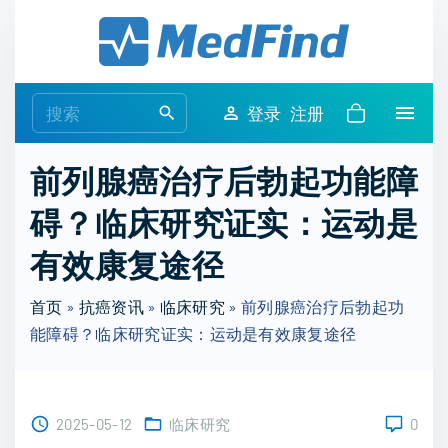
S
k
i
p
S
登录
注册
t
e
o
a
前列腺癌治疗后勃起功能障
c
r
o
碍？临床研究证实：运动是
c
n
h
有效康复途径
t
f
e
o
首页
»
抗癌资讯
»
临床研究
»
前列腺癌治疗后勃起功
n
r
能障碍？临床研究证实：运动是有效康复途径
t
:
2025-05-12
临床研究
0