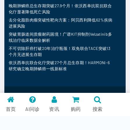
晚期肺鳞癌总生存期突破27.9个月！依沃西单抗双抗联合
化疗显著降低死亡风险
去分化脂肪肉瘤突破性靶向方案：阿贝西利降低62%疾病
进展风险
突破胃肠道间质瘤耐药困境！广谱KIT抑制剂Velzatinib多
线治疗临床数据全解析
不可切除肝癌打破20年治疗瓶颈！双免联合TACE突破13
个月无进展生存期
依沃西单抗联合化疗突破27个月总生存期！HARMONi-6
研究确立晚期肺鳞癌一线新标准
MedFind ©
2026
常见问题
首页
AI问诊
资讯
购药
搜索