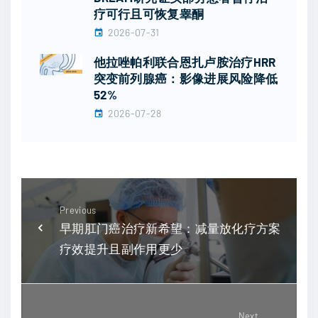
疗可行且可恢复睾酮
2026-07-31
他拉唑帕利联合恩扎卢胺治疗HRR
突变前列腺癌：影像进展风险降低
52%
2026-07-28
Previous
早期肛门癌治疗新希望：减量放化疗方案
疗效提升且副作用更少
Next