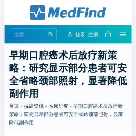
S
k
i
p
S
登录
注册
t
e
o
a
早期口腔癌术后放疗新策
c
r
o
略：研究显示部分患者可安
c
n
h
全省略颈部照射，显著降低
t
f
e
o
副作用
n
r
t
首页
»
抗癌资讯
»
临床研究
:
»
早期口腔癌术后放疗新
策略：研究显示部分患者可安全省略颈部照射，显著
降低副作用