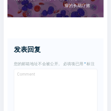
瘤的长期疗效
发表回复
您的邮箱地址不会被公开。
必填项已用
*
标注
C
o
m
m
e
n