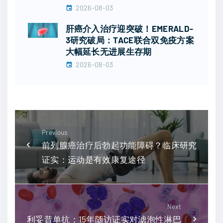
2026-08-03
肝癌介入治疗迎突破！EMERALD-
3研究破局：TACE联合双免疫方案
大幅延长无进展生存期
2026-08-03
Previous
前列腺癌治疗后勃起功能障碍？临床研究
证实：运动是有效康复途径
Next
利妥昔单抗：15年随访证实对滤泡性淋巴