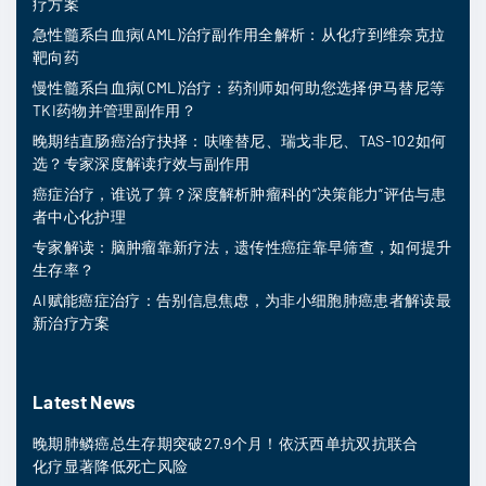
疗方案
急性髓系白血病(AML)治疗副作用全解析：从化疗到维奈克拉
靶向药
慢性髓系白血病(CML)治疗：药剂师如何助您选择伊马替尼等
TKI药物并管理副作用？
晚期结直肠癌治疗抉择：呋喹替尼、瑞戈非尼、TAS-102如何
选？专家深度解读疗效与副作用
癌症治疗，谁说了算？深度解析肿瘤科的“决策能力”评估与患
者中心化护理
专家解读：脑肿瘤靠新疗法，遗传性癌症靠早筛查，如何提升
生存率？
AI赋能癌症治疗：告别信息焦虑，为非小细胞肺癌患者解读最
新治疗方案
Latest News
晚期肺鳞癌总生存期突破27.9个月！依沃西单抗双抗联合
化疗显著降低死亡风险