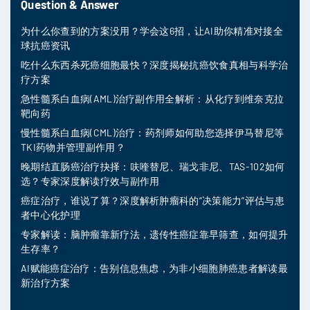
Question & Answer
为什么你查到的方案没用？学会这6招，让AI助你精准对接全
球抗癌资讯
吃什么东西杀死癌细胞最快？深度揭秘抗癌饮食真相与科学治
疗方案
急性髓系白血病(AML)治疗副作用全解析：从化疗到维奈克拉
靶向药
慢性髓系白血病(CML)治疗：药剂师如何助您选择伊马替尼等
TKI药物并管理副作用？
晚期结直肠癌治疗抉择：呋喹替尼、瑞戈非尼、TAS-102如何
选？专家深度解读疗效与副作用
癌症治疗，谁说了算？深度解析肿瘤科的“决策能力”评估与患
者中心化护理
专家解读：脑肿瘤靠新疗法，遗传性癌症靠早筛查，如何提升
生存率？
AI赋能癌症治疗：告别信息焦虑，为非小细胞肺癌患者解读最
新治疗方案