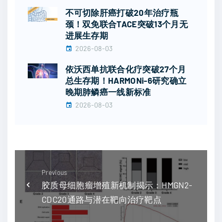
不可切除肝癌打破20年治疗瓶
颈！双免联合TACE突破13个月无
进展生存期
2026-08-03
依沃西单抗联合化疗突破27个月
总生存期！HARMONi-6研究确立
晚期肺鳞癌一线新标准
2026-08-03
Previous
胶质母细胞瘤增殖新机制揭示：HMGN2-
CDC20通路与潜在靶向治疗靶点