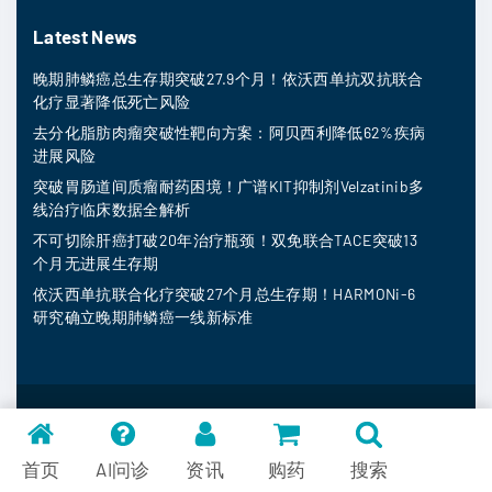
Latest News
晚期肺鳞癌总生存期突破27.9个月！依沃西单抗双抗联合
化疗显著降低死亡风险
去分化脂肪肉瘤突破性靶向方案：阿贝西利降低62%疾病
进展风险
突破胃肠道间质瘤耐药困境！广谱KIT抑制剂Velzatinib多
线治疗临床数据全解析
不可切除肝癌打破20年治疗瓶颈！双免联合TACE突破13
个月无进展生存期
依沃西单抗联合化疗突破27个月总生存期！HARMONi-6
研究确立晚期肺鳞癌一线新标准
MedFind ©
2026
常见问题
首页
AI问诊
资讯
购药
搜索