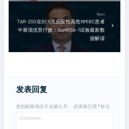
Next
TAR-200在BCG无反应性高危NMIBC患者
中展现优异疗效：SunRISe-1试验最新数
据解读
发表回复
您的邮箱地址不会被公开。
必填项已用
*
标注
C
o