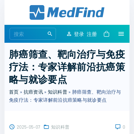
S
k
i
p
S
登录
注册
t
e
o
a
肺癌筛查、靶向治疗与免疫
c
r
o
疗法：专家详解前沿抗癌策
c
n
h
略与就诊要点
t
f
e
o
首页
»
抗癌资讯
»
知识科普
»
肺癌筛查、靶向治疗与
n
r
免疫疗法：专家详解前沿抗癌策略与就诊要点
t
:
2025-05-07
知识科普
0