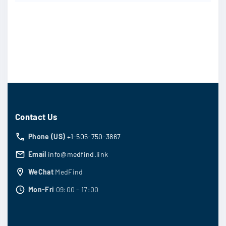
Contact Us
Phone (US)
+1-505-750-3867
Email
info@medfind.link
WeChat
MedFind
Mon-Fri
09:00 - 17:00