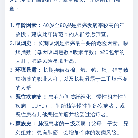
查：
年龄因素：
40岁至80岁是肺癌发病率较高的年
龄段，建议此年龄范围的人群考虑筛查。
吸烟史：
长期吸烟是肺癌最主要的危险因素。吸
烟指数（每天吸烟包数 × 吸烟年数）≥20包年的
人群，肺癌风险显著升高。
环境暴露：
长期接触石棉、氡、铬、镍、砷等致
癌物质的职业人群，以及长期暴露于二手烟环境
的人群。
既往疾病史：
患有肺间质纤维化、慢性阻塞性肺
疾病（COPD）、肺结核等慢性肺部疾病者，或
既往患有其他恶性肿瘤并接受过治疗者。
家族史：
肺癌患者的一级亲属（父母、子女、兄
弟姐妹）患有肺癌，会增加个体的发病风险。