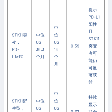
提示
PD-L1
阳性
中
且
STK11突
中位
位
STK11
变，
OS
OS
0.39
突变
PD-
36.3
13
者可
L1≥1%
个月
个
能仍
月
可显
著获
益
中
持续
STK11野
中位
位
显示
生型，
OS
OS
0.37
联合