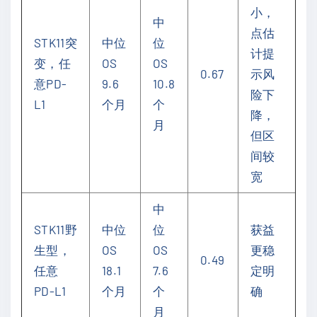
小，
中
点估
STK11突
中位
位
计提
变，任
OS
OS
0.67
示风
意PD-
9.6
10.8
险下
L1
个月
个
降，
月
但区
间较
宽
中
STK11野
中位
位
获益
生型，
OS
OS
更稳
0.49
任意
18.1
7.6
定明
PD-L1
个月
个
确
月