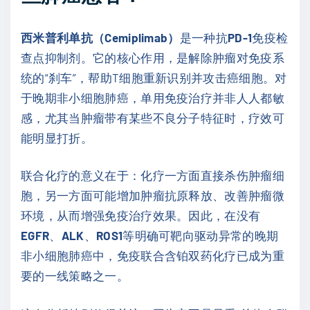
西米普利单抗（Cemiplimab）
是一种抗
PD-1
免疫检
查点抑制剂。它的核心作用，是解除肿瘤对免疫系
统的“刹车”，帮助T细胞重新识别并攻击癌细胞。对
于晚期非小细胞肺癌，单用免疫治疗并非人人都敏
感，尤其当肿瘤带有某些不良分子特征时，疗效可
能明显打折。
联合化疗的意义在于：化疗一方面直接杀伤肿瘤细
胞，另一方面可能增加肿瘤抗原释放、改善肿瘤微
环境，从而增强免疫治疗效果。因此，在没有
EGFR
、
ALK
、
ROS1
等明确可靶向驱动异常的晚期
非小细胞肺癌中，免疫联合含铂双药化疗已成为重
要的一线策略之一。