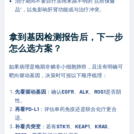
治疗期间不要自行加用来路不明的“抗癌保健
品”，以免影响肝肾功能或与治疗冲突。
拿到基因检测报告后，下一步
怎么选方案？
如果病理是晚期非鳞非小细胞肺癌，且没有明确可
靶向驱动基因，决策时可按以下顺序梳理：
先看驱动基因
：确认
EGFR
、
ALK
、
ROS1
是否阴
性。
再看PD-L1
：评估单药免疫还是联合化疗更合
适。
补看共突变
：若有
STK11
、
KEAP1
、
KRAS
、