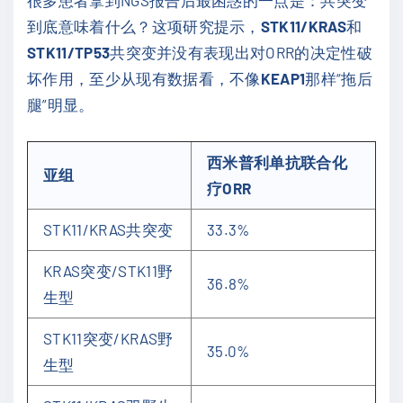
很多患者拿到NGS报告后最困惑的一点是：共突变
到底意味着什么？这项研究提示，
STK11/KRAS
和
STK11/TP53
共突变并没有表现出对ORR的决定性破
坏作用，至少从现有数据看，不像
KEAP1
那样“拖后
腿”明显。
西米普利单抗联合化
亚组
疗ORR
STK11/KRAS共突变
33.3%
KRAS突变/STK11野
36.8%
生型
STK11突变/KRAS野
35.0%
生型