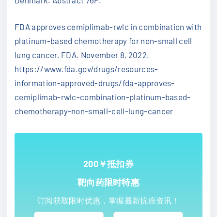
Denmark. Abstract 76P.
FDA approves cemiplimab-rwlc in combination with
platinum-based chemotherapy for non-small cell
lung cancer. FDA. November 8, 2022.
https://www.fda.gov/drugs/resources-
information-approved-drugs/fda-approves-
cemiplimab-rwlc-combination-platinum-based-
chemotherapy-non-small-cell-lung-cancer
200￥抵扣券
靶向药限时特惠
订阅获取限时优惠，掌握最新抗癌资讯！