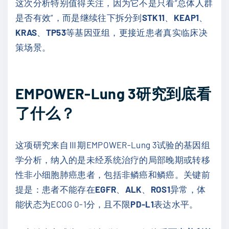
这次分析特别值得关注，因为它不是只看“总体人群
是否有效”，而是继续往下拆分到
STK11
、
KEAP1
、
KRAS
、
TP53
等基因亚组，更接近患者真实临床决
策场景。
EMPOWER-Lung 3研究到底看
了什么？
这项研究来自Ⅲ期EMPOWER-Lung 3试验的基因组
学分析，纳入的是未经系统治疗的局部晚期或转移
性非小细胞肺癌患者，包括非鳞癌和鳞癌。关键前
提是：患者不能存在
EGFR
、
ALK
、
ROS1
异常，体
能状态为ECOG 0-1分，且不限
PD-L1
表达水平。