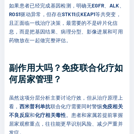
如果患者已经完成基因检测，明确无
EGFR
、
ALK
、
ROS1
驱动异常，但存在
STK11
或
KEAP1
等共突变，
且正面临一线治疗决策，最需要的不是碎片化信
息，而是把基因结果、病理分型、影像进展和可用
药物放在一起做完整评估。
副作用大吗？免疫联合化疗如
何居家管理？
虽然这项分层分析主要讨论疗效，但从治疗原理上
看，
西米普利单抗
联合化疗需要同时警惕
免疫相关
不良反应
和
化疗相关毒性
。患者和家属若提前掌握
居家观察重点，往往能更早识别风险、减少严重并
发症。