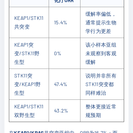
化疗ORR
缓解率偏低，
KEAP1/STK11
15.4%
通常提示生物
共突变
学行为更差
KEAP1突
该小样本亚组
变/STK11野
0%
未观察到客观
生型
缓解
STK11突
说明并非所有
变/KEAP1野
47.4%
STK11突变都
生型
同样难治
KEAP1/STK11
整体更接近常
43.2%
双野生型
规预期
在
KEAP1/KRAS
共突变亚组中，ORR为16.7%；而