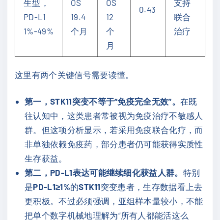
生型，
OS
OS
支持
0.43
PD-L1
19.4
12
联合
1%-49%
个月
个
治疗
月
这里有两个关键信号需要读懂。
第一，STK11突变不等于“免疫完全无效”。
在既
往认知中，这类患者常被视为免疫治疗不敏感人
群。但这项分析显示，若采用免疫联合化疗，而
非单独依赖免疫药，部分患者仍可能获得实质性
生存获益。
第二，PD-L1表达可能继续细化获益人群。
特别
是
PD-L1≥1%
的
STK11
突变患者，生存数据看上去
更积极。不过必须强调，亚组样本量较小，不能
把单个数字机械地理解为“所有人都能活这么