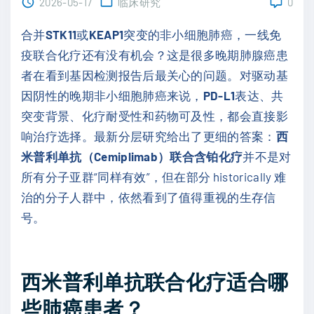
2026-05-17
临床研究
0
合并
STK11
或
KEAP1
突变的非小细胞肺癌，一线免
疫联合化疗还有没有机会？这是很多晚期肺腺癌患
者在看到基因检测报告后最关心的问题。对驱动基
因阴性的晚期非小细胞肺癌来说，
PD-L1
表达、共
突变背景、化疗耐受性和药物可及性，都会直接影
响治疗选择。最新分层研究给出了更细的答案：
西
米普利单抗（Cemiplimab）联合含铂化疗
并不是对
所有分子亚群“同样有效”，但在部分 historically 难
治的分子人群中，依然看到了值得重视的生存信
号。
西米普利单抗联合化疗适合哪
些肺癌患者？