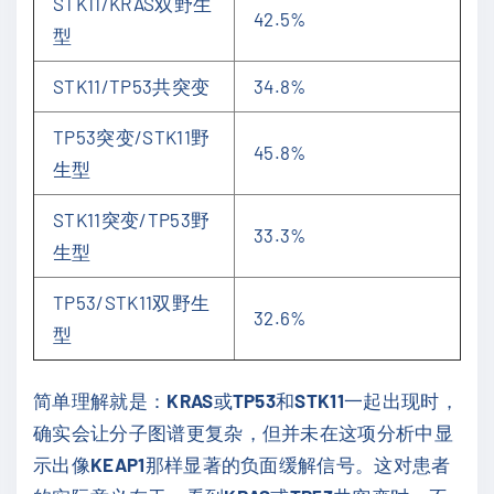
STK11/KRAS双野生
42.5%
型
STK11/TP53共突变
34.8%
TP53突变/STK11野
45.8%
生型
STK11突变/TP53野
33.3%
生型
TP53/STK11双野生
32.6%
型
简单理解就是：
KRAS
或
TP53
和
STK11
一起出现时，
确实会让分子图谱更复杂，但并未在这项分析中显
示出像
KEAP1
那样显著的负面缓解信号。这对患者