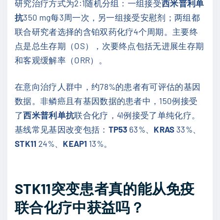
研究治疗方式为2:1随机分组：一组接受
西米普利单
抗
350 mg每3周一次，另一组接受安慰剂；两组都
联合研究者选择的含铂双药化疗4个周期。主要终
点是总生存期（OS），次要终点包括无进展生存期
和客观缓解率（ORR）。
在意向治疗人群中，约78%的患者有可评估的基因
数据。非鳞癌且有基因数据的患者中，150例接受
了
西米普利单抗
联合化疗，41例接受了单纯化疗。
基线常见基因改变包括：
TP53
63%、
KRAS
33%、
STK11
24%、
KEAP1
13%。
STK11突变患者真的能从免疫
联合化疗中获益吗？