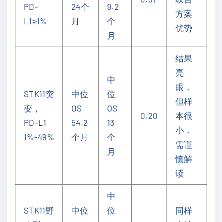
PD-
24个
9.2
方案
L1≥1%
月
个
优势
月
结果
亮
中
眼，
STK11突
中位
位
但样
变，
OS
OS
0.20
本很
PD-L1
54.2
13
小，
1%-49%
个月
个
需谨
月
慎解
读
中
STK11野
中位
位
同样