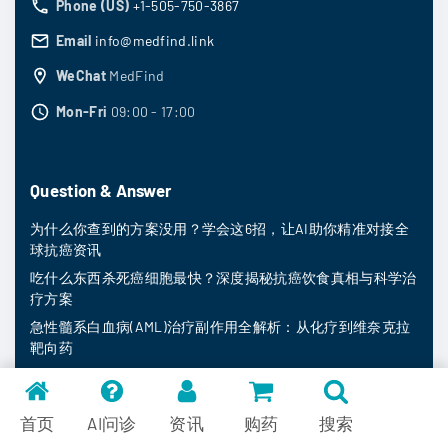
Phone (US)
+1-505-750-3867
Email
info@medfind.link
WeChat
MedFind
Mon-Fri
09:00 - 17:00
Question & Answer
为什么你查到的方案没用？学会这6招，让AI助你精准对接全
球抗癌资讯
吃什么东西杀死癌细胞最快？深度揭秘抗癌饮食真相与科学治
疗方案
急性髓系白血病(AML)治疗副作用全解析：从化疗到维奈克拉
靶向药
慢性髓系白血病(CML)治疗：药剂师如何助您选择伊马替尼等
TKI药物并管理副作用？
首页
AI问诊
资讯
购药
搜索
晚期结直肠癌治疗抉择：呋喹替尼、瑞戈非尼、TAS-102如何
选？专家深度解读疗效与副作用