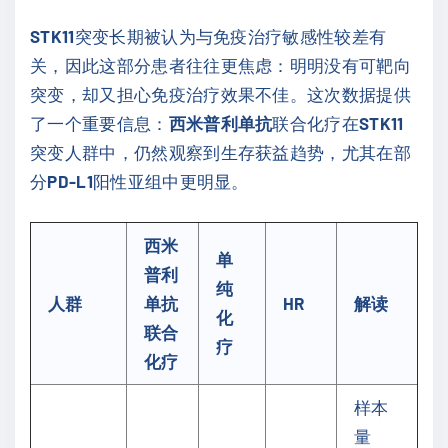
STK11
突变长期被认为与免疫治疗敏感性较差有
关，因此这部分患者往往更焦虑：明明没有可靶向
突变，却又担心免疫治疗效果不佳。这次数据提供
了一个重要信息：
西米普利单抗
联合化疗在
STK11
突变人群中，仍然观察到生存获益趋势，尤其在部
分
PD-L1
阳性亚组中更明显。
西米
单
普利
纯
人群
单抗
HR
解读
化
联合
疗
化疗
样本
量