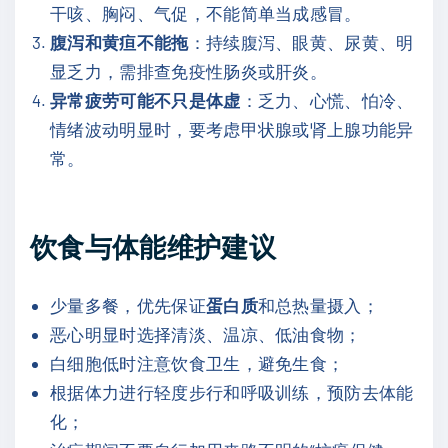
干咳、胸闷、气促，不能简单当成感冒。
腹泻和黄疸不能拖
：持续腹泻、眼黄、尿黄、明
显乏力，需排查免疫性肠炎或肝炎。
异常疲劳可能不只是体虚
：乏力、心慌、怕冷、
情绪波动明显时，要考虑甲状腺或肾上腺功能异
常。
饮食与体能维护建议
少量多餐，优先保证
蛋白质
和总热量摄入；
恶心明显时选择清淡、温凉、低油食物；
白细胞低时注意饮食卫生，避免生食；
根据体力进行轻度步行和呼吸训练，预防去体能
化；