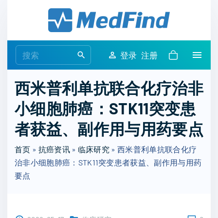
S
k
i
p
S
登录
注册
t
e
o
a
西米普利单抗联合化疗治非
c
r
o
小细胞肺癌：STK11突变患
c
n
h
者获益、副作用与用药要点
t
f
e
o
首页
»
抗癌资讯
»
临床研究
»
西米普利单抗联合化疗
n
r
治非小细胞肺癌：STK11突变患者获益、副作用与用药
t
:
要点