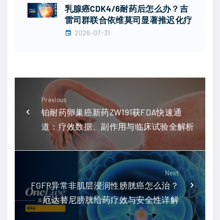
乳腺癌CDK4/6耐药后怎么办？吉
雷司群联合依维莫司显著推迟化疗
2026-07-31
Previous
铂耐药卵巢癌新药ZW191获FDA快速通
道：疗效数据、副作用与临床试验全解析
Next
FGFR异常非肌层浸润性膀胱癌怎么治？
厄达替尼膀胱给药疗效与安全性详解