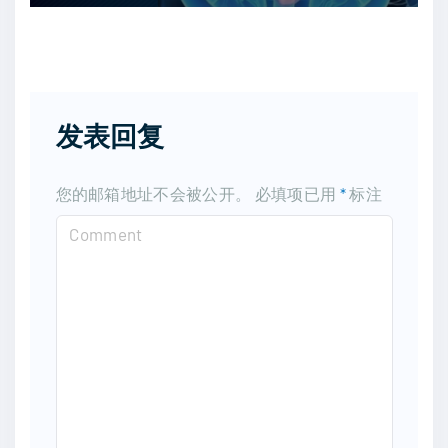
发表回复
您的邮箱地址不会被公开。
必填项已用
*
标注
C
o
m
m
e
n
t