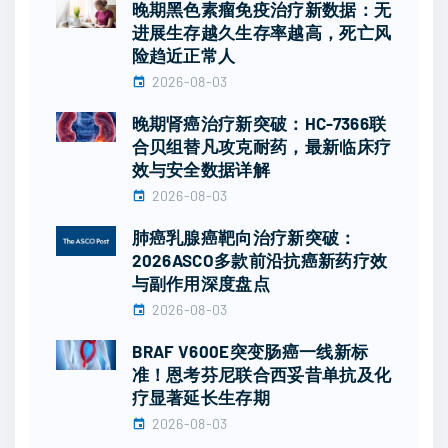
晚期黑色素瘤免疫治疗新数据：无
进展生存越久生存率越高，死亡风
险趋近正常人
2026-08-03
晚期肾癌治疗新突破：HC-7366联
合贝组替凡攻克耐药，最新临床疗
效与安全数据详解
2026-08-03
肺癌乳腺癌靶向治疗新突破：
2026ASCO多款前沿抗癌新药疗效
与副作用深度盘点
2026-08-03
BRAF V600E突变肠癌一线新标
准！恩考芬尼联合西妥昔单抗及化
疗显著延长生存期
2026-08-03