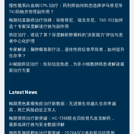
慢性髓系白血病(CML)治疗：药剂师如何助您选择伊马替尼等
TKI药物并管理副作用？
晚期结直肠癌治疗抉择：呋喹替尼、瑞戈非尼、TAS-102如何
选？专家深度解读疗效与副作用
癌症治疗，谁说了算？深度解析肿瘤科的“决策能力”评估与患
者中心化护理
专家解读：脑肿瘤靠新疗法，遗传性癌症靠早筛查，如何提升
生存率？
AI赋能癌症治疗：告别信息焦虑，为非小细胞肺癌患者解读最
新治疗方案
Latest News
晚期黑色素瘤免疫治疗新数据：无进展生存越久生存率越
高，死亡风险趋近正常人
晚期肾癌治疗新突破：HC-7366联合贝组替凡攻克耐药，
最新临床疗效与安全数据详解
肺癌乳腺癌靶向治疗新突破：2026ASCO多款前沿抗癌新