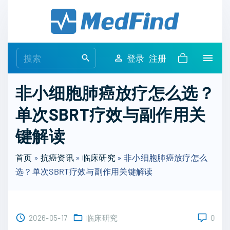
S
k
i
p
S
登录
注册
t
e
o
a
非小细胞肺癌放疗怎么选？
c
r
o
单次SBRT疗效与副作用关
c
n
h
键解读
t
f
e
o
首页
»
抗癌资讯
»
临床研究
»
非小细胞肺癌放疗怎么
n
r
选？单次SBRT疗效与副作用关键解读
t
:
2026-05-17
临床研究
0