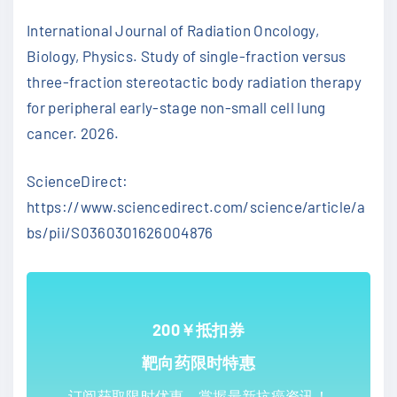
International Journal of Radiation Oncology,
Biology, Physics. Study of single-fraction versus
three-fraction stereotactic body radiation therapy
for peripheral early-stage non-small cell lung
cancer. 2026.
ScienceDirect:
https://www.sciencedirect.com/science/article/a
bs/pii/S0360301626004876
200￥抵扣券
靶向药限时特惠
订阅获取限时优惠，掌握最新抗癌资讯！