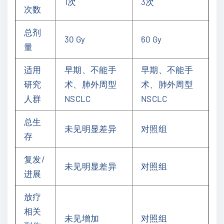
1次
3次
次数
总剂
30 Gy
60 Gy
量
适用
早期、不能手
早期、不能手
研究
术、肺外周型
术、肺外周型
人群
NSCLC
NSCLC
总生
未见明显差异
对照组
存
复发/
未见明显差异
对照组
进展
放疗
相关
未见增加
对照组