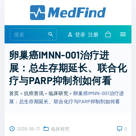
S
k
i
p
S
登录
注册
t
e
o
a
卵巢癌IMNN-001治疗进
c
r
o
展：总生存期延长、联合化
c
n
h
疗与PARP抑制剂如何看
t
f
e
o
首页
»
抗癌资讯
»
临床研究
»
卵巢癌IMNN-001治疗进
n
r
展：总生存期延长、联合化疗与PARP抑制剂如何看
t
:
2026-05-17
临床研究
0