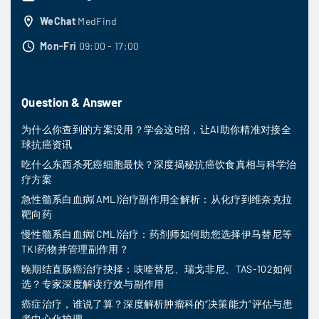
WeChat
MedFind
Mon-Fri
09:00 - 17:00
Question & Answer
为什么你查到的方案没用？学会这6招，让AI助你精准对接全
球抗癌资讯
吃什么东西杀死癌细胞最快？深度揭秘抗癌饮食真相与科学治
疗方案
急性髓系白血病(AML)治疗副作用全解析：从化疗到维奈克拉
靶向药
慢性髓系白血病(CML)治疗：药剂师如何助您选择伊马替尼等
TKI药物并管理副作用？
晚期结直肠癌治疗抉择：呋喹替尼、瑞戈非尼、TAS-102如何
选？专家深度解读疗效与副作用
癌症治疗，谁说了算？深度解析肿瘤科的“决策能力”评估与患
者中心化护理