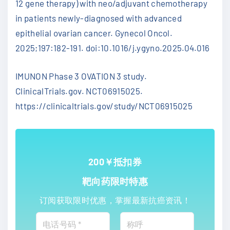
12 gene therapy) with neo/adjuvant chemotherapy
in patients newly-diagnosed with advanced
epithelial ovarian cancer. Gynecol Oncol.
2025;197:182-191. doi:10.1016/j.ygyno.2025.04.016
IMUNON Phase 3 OVATION 3 study.
ClinicalTrials.gov. NCT06915025.
https://clinicaltrials.gov/study/NCT06915025
200￥抵扣券
靶向药限时特惠
订阅获取限时优惠，掌握最新抗癌资讯！