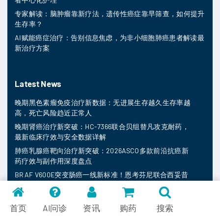
专家解读：脑肿瘤靠新疗法，遗传性癌症靠早筛查，如何提升
生存率？
AI赋能癌症治疗：告别信息焦虑，为非小细胞肺癌患者解读最
新治疗方案
Latest News
晚期黑色素瘤免疫治疗新数据：无进展生存越久生存率越
高，死亡风险趋近正常人
晚期肾癌治疗新突破：HC-7366联合贝组替凡攻克耐药，
最新临床疗效与安全数据详解
肺癌乳腺癌靶向治疗新突破：2026ASCO多款前沿抗癌新
药疗效与副作用深度盘点
BRAF V600E突变肠癌一线新标准！恩考芬尼联合西妥昔
单抗及化疗显著延长生存期
乳腺癌CDK4/6耐药后怎么办？吉雷司群联合依维莫司显
首页
AI问诊
资讯
购药
搜索
著推迟化疗