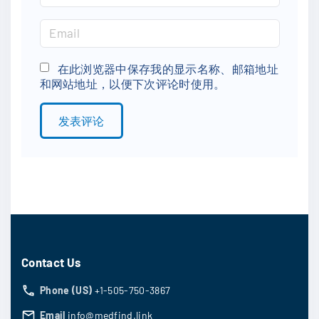
a
m
E
e
m
*
a
在此浏览器中保存我的显示名称、邮箱地址
和网站地址，以便下次评论时使用。
i
l
*
Contact Us
Phone (US)
+1-505-750-3867
Email
info@medfind.link