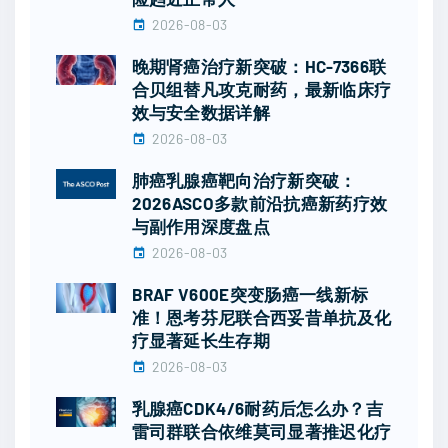
2026-08-03
晚期肾癌治疗新突破：HC-7366联
合贝组替凡攻克耐药，最新临床疗
效与安全数据详解
2026-08-03
肺癌乳腺癌靶向治疗新突破：
2026ASCO多款前沿抗癌新药疗效
与副作用深度盘点
2026-08-03
BRAF V600E突变肠癌一线新标
准！恩考芬尼联合西妥昔单抗及化
疗显著延长生存期
2026-08-03
乳腺癌CDK4/6耐药后怎么办？吉
雷司群联合依维莫司显著推迟化疗