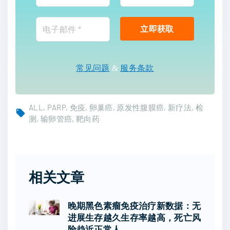
常见问题
&
服务条款
ALL
PARP
免疫
卵巢癌
原发性腹膜癌
新疗法
检
测
输卵管癌
靶向药
相关文章
晚期黑色素瘤免疫治疗新数据：无
进展生存越久生存率越高，死亡风
险趋近正常人