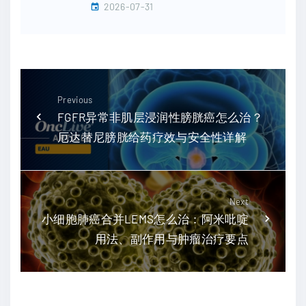
2026-07-31
Previous
FGFR异常非肌层浸润性膀胱癌怎么治？
厄达替尼膀胱给药疗效与安全性详解
Next
小细胞肺癌合并LEMS怎么治：阿米吡啶
用法、副作用与肿瘤治疗要点