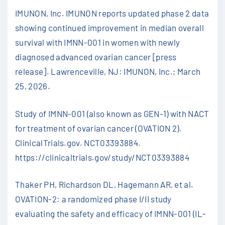
IMUNON, Inc. IMUNON reports updated phase 2 data
showing continued improvement in median overall
survival with IMNN-001 in women with newly
diagnosed advanced ovarian cancer [press
release]. Lawrenceville, NJ: IMUNON, Inc.; March
25, 2026.
Study of IMNN-001 (also known as GEN-1) with NACT
for treatment of ovarian cancer (OVATION 2).
ClinicalTrials.gov. NCT03393884.
https://clinicaltrials.gov/study/NCT03393884
Thaker PH, Richardson DL, Hagemann AR, et al.
OVATION-2: a randomized phase I/II study
evaluating the safety and efficacy of IMNN-001 (IL-