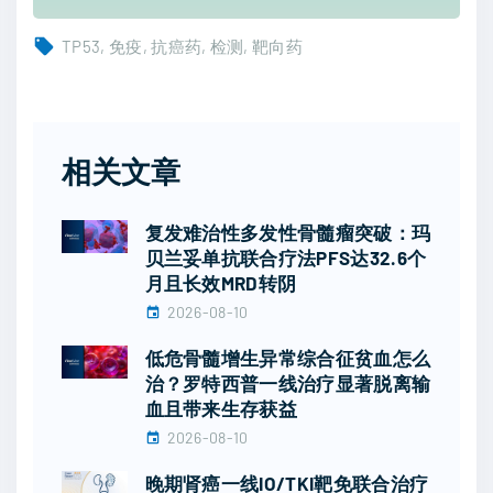
TP53
免疫
抗癌药
检测
靶向药
相关文章
复发难治性多发性骨髓瘤突破：玛
贝兰妥单抗联合疗法PFS达32.6个
月且长效MRD转阴
2026-08-10
低危骨髓增生异常综合征贫血怎么
治？罗特西普一线治疗显著脱离输
血且带来生存获益
2026-08-10
晚期肾癌一线IO/TKI靶免联合治疗