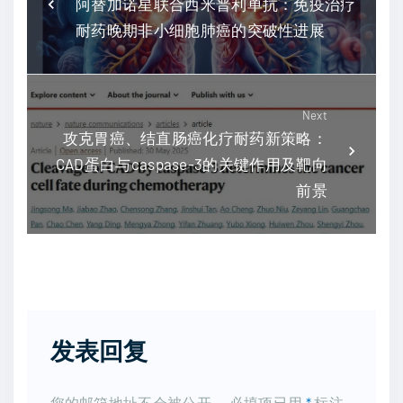
阿替加诺星联合西米普利单抗：免疫治疗
耐药晚期非小细胞肺癌的突破性进展
Next
攻克胃癌、结直肠癌化疗耐药新策略：
CAD蛋白与caspase-3的关键作用及靶向
前景
发表回复
您的邮箱地址不会被公开。
必填项已用
*
标注