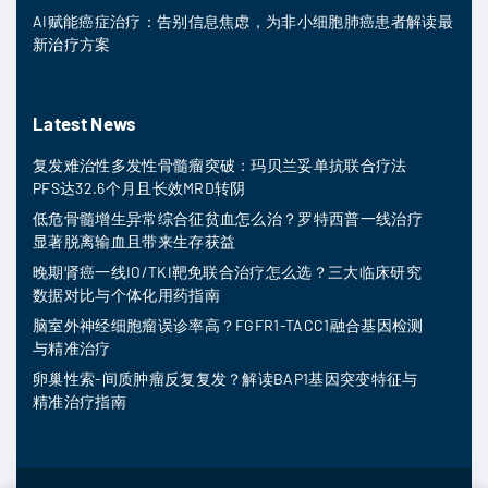
AI赋能癌症治疗：告别信息焦虑，为非小细胞肺癌患者解读最
新治疗方案
Latest News
复发难治性多发性骨髓瘤突破：玛贝兰妥单抗联合疗法
PFS达32.6个月且长效MRD转阴
低危骨髓增生异常综合征贫血怎么治？罗特西普一线治疗
显著脱离输血且带来生存获益
晚期肾癌一线IO/TKI靶免联合治疗怎么选？三大临床研究
数据对比与个体化用药指南
脑室外神经细胞瘤误诊率高？FGFR1-TACC1融合基因检测
与精准治疗
卵巢性索-间质肿瘤反复复发？解读BAP1基因突变特征与
精准治疗指南