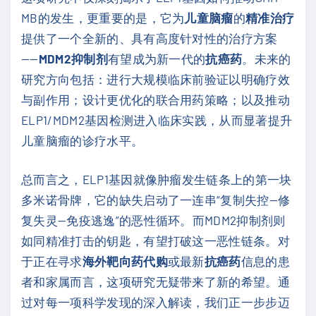
MB的发生，更重要的是，它为
儿童脑瘤
的
精准治疗
提供了一个全新的、具有高度针对性的治疗方案
——
MDM2抑制剂
有望成为新一代的
抗癌药
。未来的
研究方向包括：进行大规模临床前验证以明确疗效
与副作用；设计更优化的联合用药策略；以及推动
ELP1/MDM2基因检测进入临床实践，从而显著提升
儿童脑瘤的诊疗水平。
总而言之，ELP1基因就像肿瘤发生链条上的第一块
多米诺骨牌，它的缺失启动了一连串“复制失控—修
复失灵—免疫逃逸”的恶性循环。而MDM2抑制剂则
如同精准打击的钥匙，有望打破这一恶性链条。对
于正在寻求
海外靶向药代购
或最新
抗癌药
信息的患
者和家属而言，这项研究无疑带来了新的希望。通
过对每一项科学发现的深入解读，我们正一步步迈