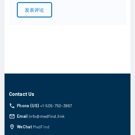
l
*
Contact Us
Phone (US)
+1-505-750-3867
Email
info@medfind.link
WeChat
MedFind