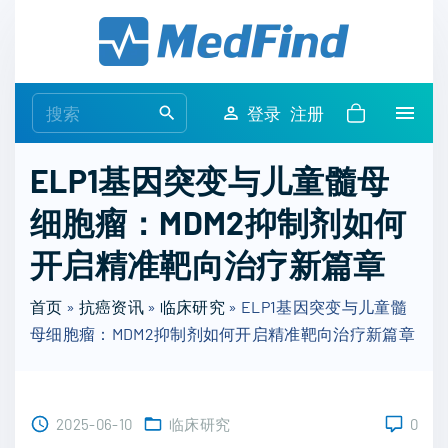
S
k
i
p
S
登录
注册
t
e
o
a
ELP1基因突变与儿童髓母
c
r
o
细胞瘤：MDM2抑制剂如何
c
n
h
开启精准靶向治疗新篇章
t
f
e
o
首页
»
抗癌资讯
»
临床研究
»
ELP1基因突变与儿童髓
n
r
母细胞瘤：MDM2抑制剂如何开启精准靶向治疗新篇章
t
:
2025-06-10
临床研究
0