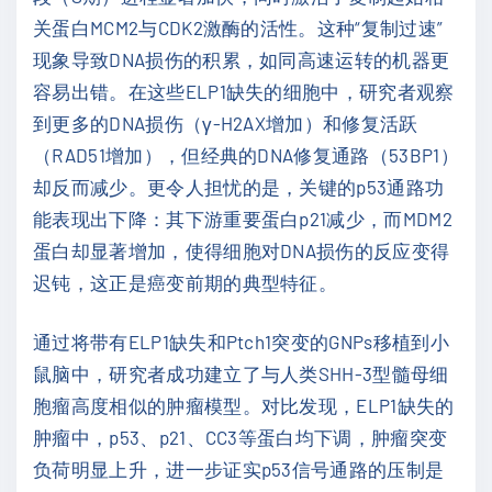
关蛋白MCM2与CDK2激酶的活性。这种“复制过速”
现象导致DNA损伤的积累，如同高速运转的机器更
容易出错。在这些ELP1缺失的细胞中，研究者观察
到更多的DNA损伤（γ-H2AX增加）和修复活跃
（RAD51增加），但经典的DNA修复通路（53BP1）
却反而减少。更令人担忧的是，关键的p53通路功
能表现出下降：其下游重要蛋白p21减少，而MDM2
蛋白却显著增加，使得细胞对DNA损伤的反应变得
迟钝，这正是癌变前期的典型特征。
通过将带有ELP1缺失和Ptch1突变的GNPs移植到小
鼠脑中，研究者成功建立了与人类SHH-3型髓母细
胞瘤高度相似的肿瘤模型。对比发现，ELP1缺失的
肿瘤中，p53、p21、CC3等蛋白均下调，肿瘤突变
负荷明显上升，进一步证实p53信号通路的压制是