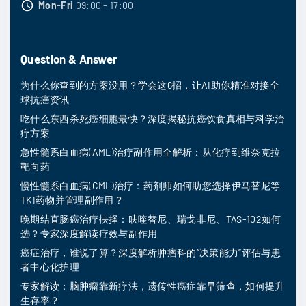
Mon-Fri
09:00 - 17:00
Question & Answer
为什么你查到的方案没用？学会这6招，让AI助你精准对接全
球抗癌资讯
吃什么东西杀死癌细胞最快？深度揭秘抗癌饮食真相与科学治
疗方案
急性髓系白血病(AML)治疗副作用全解析：从化疗到维奈克拉
靶向药
慢性髓系白血病(CML)治疗：药剂师如何助您选择伊马替尼等
TKI药物并管理副作用？
晚期结直肠癌治疗抉择：呋喹替尼、瑞戈非尼、TAS-102如何
选？专家深度解读疗效与副作用
癌症治疗，谁说了算？深度解析肿瘤科的“决策能力”评估与患
者中心化护理
专家解读：脑肿瘤靠新疗法，遗传性癌症靠早筛查，如何提升
生存率？