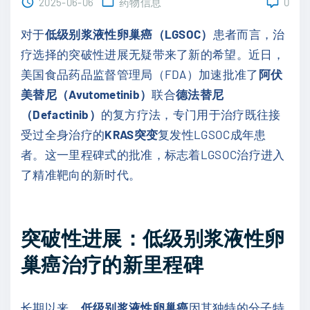
2025-06-06
药物信息
0
对于
低级别浆液性卵巢癌（LGSOC）
患者而言，治
疗选择的突破性进展无疑带来了新的希望。近日，
美国食品药品监督管理局（FDA）加速批准了
阿伏
美替尼（Avutometinib）
联合
德法替尼
（Defactinib）
的复方疗法，专门用于治疗既往接
受过全身治疗的
KRAS突变
复发性LGSOC成年患
者。这一里程碑式的批准，标志着LGSOC治疗进入
了精准靶向的新时代。
突破性进展：低级别浆液性卵
巢癌治疗的新里程碑
长期以来，
低级别浆液性卵巢癌
因其独特的分子特