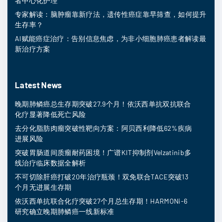
者中心化护理
专家解读：脑肿瘤靠新疗法，遗传性癌症靠早筛查，如何提升
生存率？
AI赋能癌症治疗：告别信息焦虑，为非小细胞肺癌患者解读最
新治疗方案
Latest News
晚期肺鳞癌总生存期突破27.9个月！依沃西单抗双抗联合
化疗显著降低死亡风险
去分化脂肪肉瘤突破性靶向方案：阿贝西利降低62%疾病
进展风险
突破胃肠道间质瘤耐药困境！广谱KIT抑制剂Velzatinib多
线治疗临床数据全解析
不可切除肝癌打破20年治疗瓶颈！双免联合TACE突破13
个月无进展生存期
依沃西单抗联合化疗突破27个月总生存期！HARMONi-6
研究确立晚期肺鳞癌一线新标准