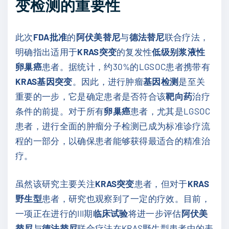
变检测的重要性
此次
FDA批准
的
阿伏美替尼
与
德法替尼
联合疗法，
明确指出适用于
KRAS突变
的复发性
低级别浆液性
卵巢癌
患者。据统计，约30%的LGSOC患者携带有
KRAS基因突变
。因此，进行肿瘤
基因检测
是至关
重要的一步，它是确定患者是否符合该
靶向药
治疗
条件的前提。对于所有
卵巢癌
患者，尤其是LGSOC
患者，进行全面的肿瘤分子检测已成为标准诊疗流
程的一部分，以确保患者能够获得最适合的精准治
疗。
虽然该研究主要关注
KRAS突变
患者，但对于
KRAS
野生型
患者，研究也观察到了一定的疗效。目前，
一项正在进行的III期
临床试验
将进一步评估
阿伏美
替尼
与
德法替尼
联合疗法在KRAS野生型患者中的表