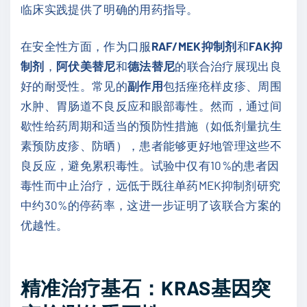
临床实践提供了明确的用药指导。
在安全性方面，作为口服
RAF/MEK抑制剂
和
FAK抑
制剂
，
阿伏美替尼
和
德法替尼
的联合治疗展现出良
好的耐受性。常见的
副作用
包括痤疮样皮疹、周围
水肿、胃肠道不良反应和眼部毒性。然而，通过间
歇性给药周期和适当的预防性措施（如低剂量抗生
素预防皮疹、防晒），患者能够更好地管理这些不
良反应，避免累积毒性。试验中仅有10%的患者因
毒性而中止治疗，远低于既往单药MEK抑制剂研究
中约30%的停药率，这进一步证明了该联合方案的
优越性。
精准治疗基石：KRAS基因突