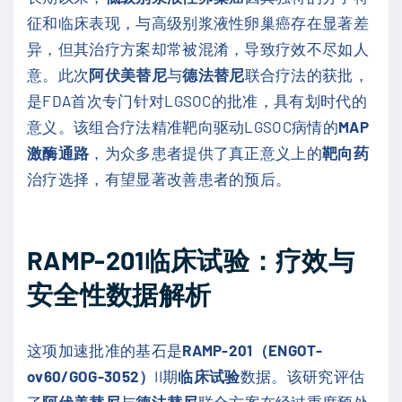
征和临床表现，与高级别浆液性卵巢癌存在显著差
异，但其治疗方案却常被混淆，导致疗效不尽如人
意。此次
阿伏美替尼
与
德法替尼
联合疗法的获批，
是FDA首次专门针对LGSOC的批准，具有划时代的
意义。该组合疗法精准靶向驱动LGSOC病情的
MAP
激酶通路
，为众多患者提供了真正意义上的
靶向药
治疗选择，有望显著改善患者的预后。
RAMP-201临床试验：疗效与
安全性数据解析
这项加速批准的基石是
RAMP-201（ENGOT-
ov60/GOG-3052）
II期
临床试验
数据。该研究评估