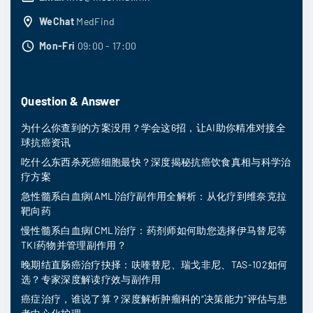
WeChat
MedFind
Mon-Fri
09:00 - 17:00
Question & Answer
为什么你查到的方案没用？学会这6招，让AI助你精准对接全
球抗癌资讯
吃什么东西杀死癌细胞最快？深度揭秘抗癌饮食真相与科学治
疗方案
急性髓系白血病(AML)治疗副作用全解析：从化疗到维奈克拉
靶向药
慢性髓系白血病(CML)治疗：药剂师如何助您选择伊马替尼等
TKI药物并管理副作用？
晚期结直肠癌治疗抉择：呋喹替尼、瑞戈非尼、TAS-102如何
选？专家深度解读疗效与副作用
癌症治疗，谁说了算？深度解析肿瘤科的“决策能力”评估与患