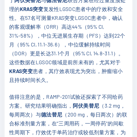
了
阿伏美替尼
与
德法替尼
联合方案在经过重度预处
理的
KRAS突变
复发性LGSOC患者中的疗效和安全
性。在57名可测量KRAS突变LGSOC患者中，确认
的客观缓解率（ORR）高达44%（95% CI,
31%-58%），中位无进展生存期（PFS）达到22个
月（95% CI, 11.1-36.6），中位缓解持续时间
（DOR）更是长达31.1个月（95% CI, 14.8-31.1）。
这些数据在LGSOC领域是前所未有的，尤其对于
KRAS突变
患者，其疗效表现尤为突出，肿瘤缩小
且持续时间长久。
值得注意的是，RAMP-201试验还探索了不同给药
方案。研究结果明确指出，
阿伏美替尼
（3.2 mg，
每周两次）与
德法替尼
（200 mg，每日两次）的联
合标准剂量方案，在“三周用药，一周停药”的间歇
性周期下，疗效优于单药治疗或较低剂量方案，为