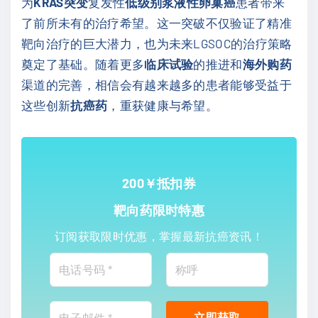
为
KRAS突变
复发性
低级别浆液性卵巢癌
患者带来
了前所未有的治疗希望。这一突破不仅验证了精准
靶向治疗的巨大潜力，也为未来LGSOC的治疗策略
奠定了基础。随着更多
临床试验
的推进和
海外购药
渠道的完善，相信会有越来越多的患者能够受益于
这些创新
抗癌药
，重获健康与希望。
200￥抵扣券
靶向药限时特惠
订阅获取限时优惠，掌握最新抗癌资讯！