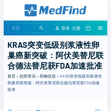
S
k
i
p
S
登录
注册
t
e
o
a
KRAS突变低级别浆液性卵
c
r
o
巢癌新突破：阿伏美替尼联
c
n
h
合德法替尼获FDA加速批准
t
f
e
o
首页
»
抗癌资讯
»
药物信息
»
KRAS突变低级别浆液性
n
r
卵巢癌新突破：阿伏美替尼联合德法替尼获FDA加速
t
:
批准