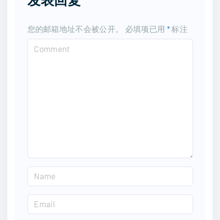
您的邮箱地址不会被公开。
必填项已用
*
标注
C
o
m
m
e
n
t
N
a
m
E
e
m