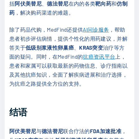
括
阿伏美替尼
、
德法替尼
在内的各类
靶向药
和
仿制
药
，解决购药渠道的难题。
除了药品代购，MedFind还提供
AI问诊服务
，帮助
患者初步评估病情，提供个性化的用药建议，并解
答关于
低级别浆液性卵巢癌
、
KRAS突变
治疗等方
面的疑问。同时，在MedFind的
抗癌资讯平台
上，
患者和家属可以获取最新的药物信息、诊疗指南以
及其他抗癌知识，全面了解疾病进展和治疗选择，
为抗癌之路提供全方位的支持。
结语
阿伏美替尼
与
德法替尼
联合疗法的
FDA加速批准
，