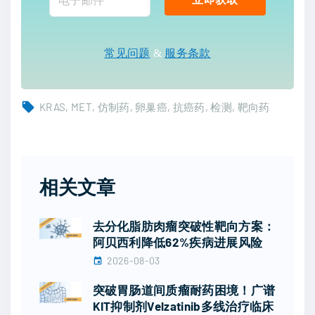
常见问题
&
服务条款
KRAS
MET
仿制药
卵巢癌
抗癌药
检测
靶向药
相关文章
去分化脂肪肉瘤突破性靶向方案：
阿贝西利降低62%疾病进展风险
2026-08-03
突破胃肠道间质瘤耐药困境！广谱
KIT抑制剂Velzatinib多线治疗临床