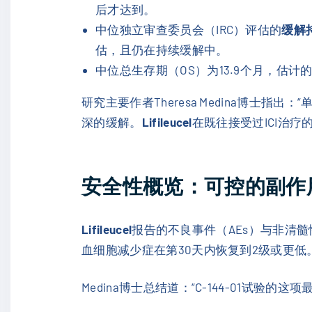
后才达到。
中位独立审查委员会（IRC）评估的
缓解
估，且仍在持续缓解中。
中位总生存期（OS）为13.9个月，估计
研究主要作者Theresa Medina博士指出：“
深的缓解。
Lifileucel
在既往接受过ICI治
安全性概览：可控的副作
Lifileucel
报告的不良事件（AEs）与非清
血细胞减少症在第30天内恢复到2级或更
Medina博士总结道：“C-144-01试验的