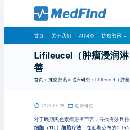
S
k
i
p
t
首页
关于我们
AI 问诊
抗癌资讯
o
c
有问有答
Lifileucel（肿
o
诊疗指南
善
n
药物信息
t
医改政策
首页
»
抗癌资讯
»
临床研究
»
Lifileuc
e
知识科普
n
临床研究
t
NCCN指南
2025-06-05
临床研究
对于晚期黑色素瘤患者而言，寻找有效且持
细胞（TIL）细胞疗法
，在近期公布的C-1