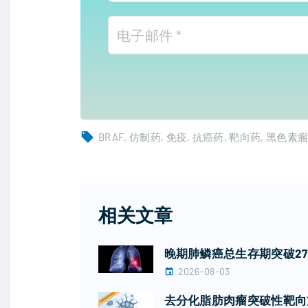
BRAF
仿制药
免疫
抗癌药
靶向药
黑色素
相关文章
晚期肺鳞癌总生存期突破2
2026-08-03
去分化脂肪肉瘤突破性靶向