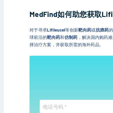
MedFind如何助您获取Li
对于寻求
Lifileucel
等创新
靶向药
或
抗癌药
球前沿的
靶向药
和
仿制药
，解决国内购药难
择治疗方案，并获取所需的海外药品。