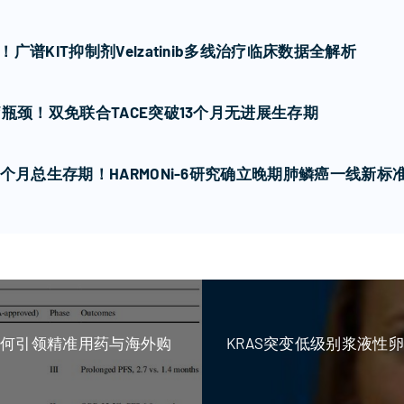
谱KIT抑制剂Velzatinib多线治疗临床数据全解析
瓶颈！双免联合TACE突破13个月无进展生存期
个月总生存期！HARMONi-6研究确立晚期肺鳞癌一线新标
如何引领精准用药与海外购
KRAS突变低级别浆液性