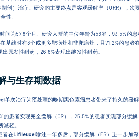
K抑制剂）治疗。研究的主要终点是客观缓解率（ORR），次
安全性。
时间为57.8个月。研究人群的中位年龄为56岁，93.5%的患
%）在基线时有3个或更多靶病灶和非靶病灶，且71.2%的患
治疗表现出原发性耐药，26.8%表现出继发性耐药。
解与生存期数据
cel
单次治疗为预处理的晚期黑色素瘤患者带来了持久的缓解
.9%的患者实现完全缓解（CR），25.5%的患者实现部分缓解
有所减轻。
患者在
Lifileucel
输注一年多后，部分缓解（PR）进一步加深