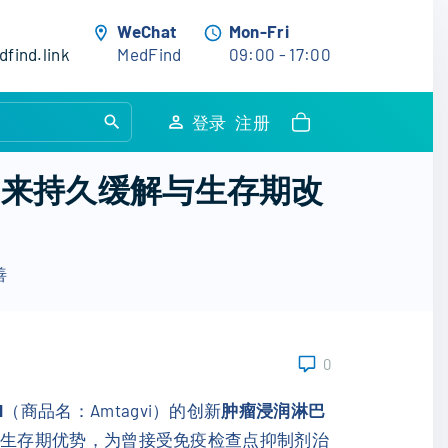
WeChat
Mon-Fri
find.link
MedFind
09:00 - 17:00
S
登录
注册
e
a
瘤带来持久缓解与生存期改
r
c
h
善
f
o
r
:
0
l
（商品名：Amtagvi）的创新
肿瘤浸润淋巴
疗效和生存期优势，为曾接受免疫检查点抑制剂治