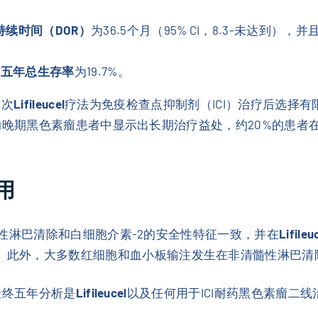
持续时间（DOR）
为36.5个月（95% CI，8.3-未达到），并
的
五年总生存率
为19.7%。
单次
Lifileucel
疗法为免疫检查点抑制剂（ICI）治疗后选择
疗的晚期黑色素瘤患者中显示出长期治疗益处，约20%的患者
用
髓性淋巴清除和白细胞介素-2的安全性特征一致，并在
Lifileu
低。此外，大多数红细胞和血小板输注发生在非清髓性淋巴清
这项最终五年分析是
Lifileucel
以及任何用于ICI耐药黑色素瘤二