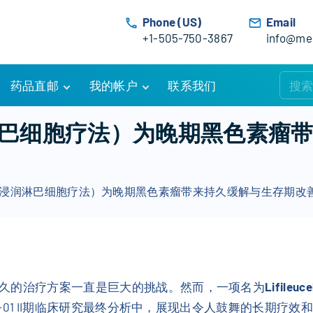
Phone (US)
Email
+1-505-750-3867
info@med
药品直邮
我的帐户
联系我们
购物车
账户详情
瘤浸润淋巴细胞疗法）为晚期黑色素
订单追踪
我的订单
优惠活动
常见问题
el（肿瘤浸润淋巴细胞疗法）为晚期黑色素瘤带来持久缓解与生存期改
服务条款
久的治疗方案一直是巨大的挑战。然而，一项名为
Lifileuce
44-01 II期临床研究最终分析中，展现出令人鼓舞的长期