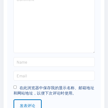
o
m
m
e
n
t
N
a
m
E
e
m
*
a
在此浏览器中保存我的显示名称、邮箱地址
和网站地址，以便下次评论时使用。
i
l
*