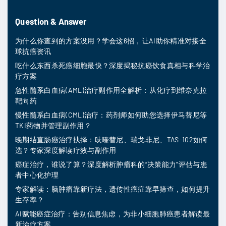
Question & Answer
为什么你查到的方案没用？学会这6招，让AI助你精准对接全
球抗癌资讯
吃什么东西杀死癌细胞最快？深度揭秘抗癌饮食真相与科学治
疗方案
急性髓系白血病(AML)治疗副作用全解析：从化疗到维奈克拉
靶向药
慢性髓系白血病(CML)治疗：药剂师如何助您选择伊马替尼等
TKI药物并管理副作用？
晚期结直肠癌治疗抉择：呋喹替尼、瑞戈非尼、TAS-102如何
选？专家深度解读疗效与副作用
癌症治疗，谁说了算？深度解析肿瘤科的“决策能力”评估与患
者中心化护理
专家解读：脑肿瘤靠新疗法，遗传性癌症靠早筛查，如何提升
生存率？
AI赋能癌症治疗：告别信息焦虑，为非小细胞肺癌患者解读最
新治疗方案