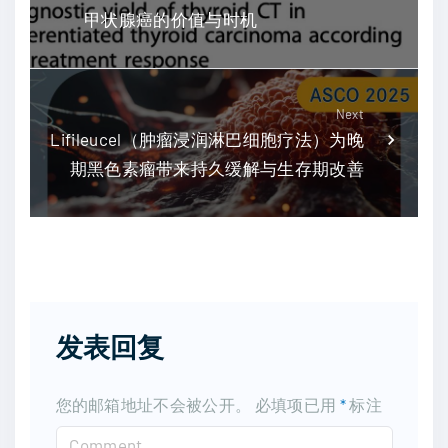
甲状腺癌的价值与时机
Next
Lifileucel（肿瘤浸润淋巴细胞疗法）为晚
期黑色素瘤带来持久缓解与生存期改善
发表回复
您的邮箱地址不会被公开。
必填项已用
*
标注
C