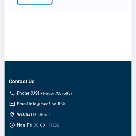
Contact Us
Phone (US)
+1-505-750-3867
Email
info@medfind.link
WeChat
MedFind
Mon-Fri
09:00 - 17:00