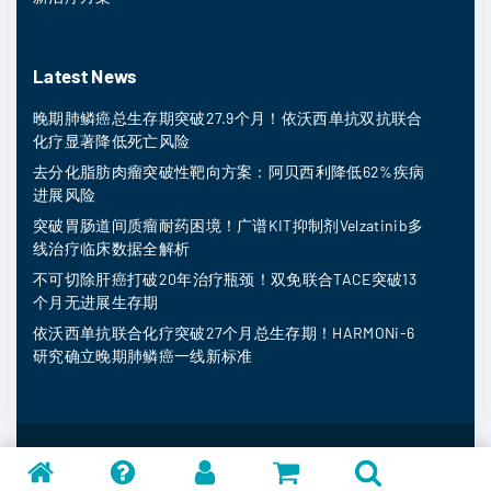
Latest News
晚期肺鳞癌总生存期突破27.9个月！依沃西单抗双抗联合
化疗显著降低死亡风险
去分化脂肪肉瘤突破性靶向方案：阿贝西利降低62%疾病
进展风险
突破胃肠道间质瘤耐药困境！广谱KIT抑制剂Velzatinib多
线治疗临床数据全解析
不可切除肝癌打破20年治疗瓶颈！双免联合TACE突破13
个月无进展生存期
依沃西单抗联合化疗突破27个月总生存期！HARMONi-6
研究确立晚期肺鳞癌一线新标准
MedFind ©
2026