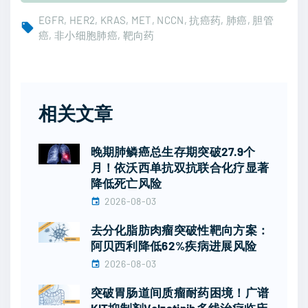
EGFR
HER2
KRAS
MET
NCCN
抗癌药
肺癌
胆管
癌
非小细胞肺癌
靶向药
相关文章
晚期肺鳞癌总生存期突破27.9个
月！依沃西单抗双抗联合化疗显著
降低死亡风险
2026-08-03
去分化脂肪肉瘤突破性靶向方案：
阿贝西利降低62%疾病进展风险
2026-08-03
突破胃肠道间质瘤耐药困境！广谱
KIT抑制剂Velzatinib多线治疗临床