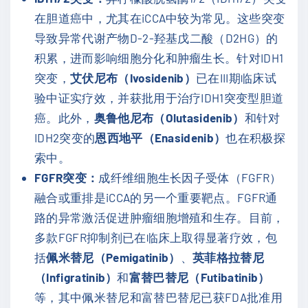
在胆道癌中，尤其在iCCA中较为常见。这些突变
导致异常代谢产物D-2-羟基戊二酸（D2HG）的
积累，进而影响细胞分化和肿瘤生长。针对IDH1
突变，
艾伏尼布（Ivosidenib）
已在III期临床试
验中证实疗效，并获批用于治疗IDH1突变型胆道
癌。此外，
奥鲁他尼布（Olutasidenib）
和针对
IDH2突变的
恩西地平（Enasidenib）
也在积极探
索中。
FGFR突变：
成纤维细胞生长因子受体（FGFR）
融合或重排是iCCA的另一个重要靶点。FGFR通
路的异常激活促进肿瘤细胞增殖和生存。目前，
多款FGFR抑制剂已在临床上取得显著疗效，包
括
佩米替尼（Pemigatinib）
、
英菲格拉替尼
（Infigratinib）
和
富替巴替尼（Futibatinib）
等，其中佩米替尼和富替巴替尼已获FDA批准用