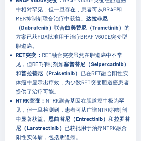
BRAF V600E突变：
BRAF V600E突变在胆道癌
中相对罕见，但一旦存在，患者可从BRAF和
MEK抑制剂联合治疗中获益。
达拉非尼
（Dabrafenib）
联合
曲美替尼（Trametinib）
的
方案已获FDA批准用于治疗BRAF V600E突变型
胆道癌。
RET突变：
RET融合突变虽然在胆道癌中不常
见，但RET抑制剂如
塞普替尼（Selpercatinib）
和
普拉替尼（Pralsetinib）
已在RET融合阳性实
体瘤中显示出疗效，为少数RET突变胆道癌患者
提供了治疗可能。
NTRK突变：
NTRK融合基因在胆道癌中极为罕
见，但一旦检测到，患者可从广谱NTRK抑制剂
中显著获益。
恩曲替尼（Entrectinib）
和
拉罗替
尼（Larotrectinib）
已获批用于治疗NTRK融合
阳性实体瘤，包括胆道癌。