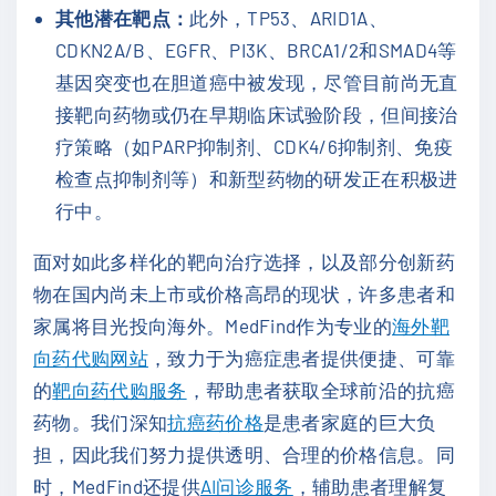
其他潜在靶点：
此外，TP53、ARID1A、
CDKN2A/B、EGFR、PI3K、BRCA1/2和SMAD4等
基因突变也在胆道癌中被发现，尽管目前尚无直
接靶向药物或仍在早期临床试验阶段，但间接治
疗策略（如PARP抑制剂、CDK4/6抑制剂、免疫
检查点抑制剂等）和新型药物的研发正在积极进
行中。
面对如此多样化的靶向治疗选择，以及部分创新药
物在国内尚未上市或价格高昂的现状，许多患者和
家属将目光投向海外。MedFind作为专业的
海外靶
向药代购网站
，致力于为癌症患者提供便捷、可靠
的
靶向药代购服务
，帮助患者获取全球前沿的抗癌
药物。我们深知
抗癌药价格
是患者家庭的巨大负
担，因此我们努力提供透明、合理的价格信息。同
时，MedFind还提供
AI问诊服务
，辅助患者理解复