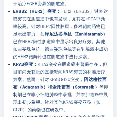
于治疗FGFR变异的胆道癌。
ERBB2（HER2）突变：
HER2（ERBB2）过表达
或突变在胆道癌中也有发现，尤其在eCCA中频
率较高。针对HER2阳性肿瘤，多种靶向药物已
显示出潜力，如
泽尼达妥单抗（Zanidatamab）
已在HER2阳性胆道癌中显示出良好疗效。其他
如曲妥珠单抗、德曲妥珠单抗等在乳腺癌中成功
的HER2靶向药也在胆道癌中进行探索。
KRAS突变：
KRAS突变在胆道癌中普遍存在，但
目前尚无获批的直接靶向KRAS突变的标准治疗
方案。然而，针对KRAS G12C突变，
阿达格拉西
布（Adagrasib）
和
索托雷塞（Sotorasib）
等抑
制剂已在非小细胞肺癌中获批，并在胆道癌中展
现出初步希望。针对其他KRAS突变亚型（如
G12D）的药物也在研发中。