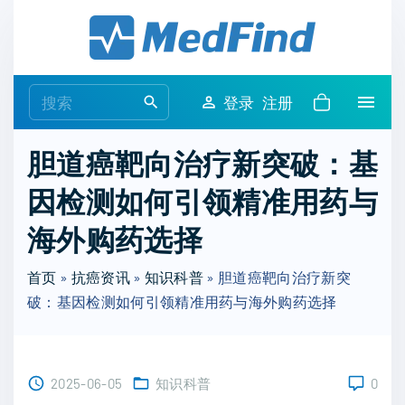
S
k
i
p
S
登录
注册
t
e
o
a
胆道癌靶向治疗新突破：基
c
r
o
因检测如何引领精准用药与
c
n
h
海外购药选择
t
f
e
o
首页
»
抗癌资讯
»
知识科普
»
胆道癌靶向治疗新突
n
r
破：基因检测如何引领精准用药与海外购药选择
t
:
2025-06-05
知识科普
0