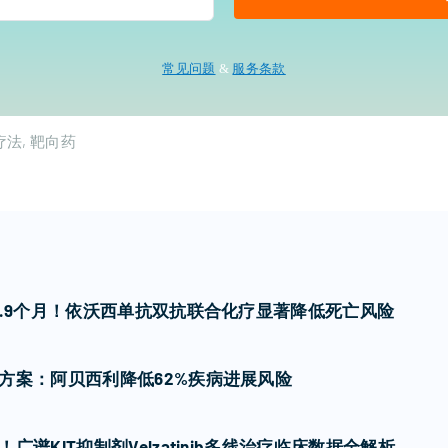
常见问题
&
服务条款
疗法
靶向药
7.9个月！依沃西单抗双抗联合化疗显著降低死亡风险
方案：阿贝西利降低62%疾病进展风险
谱KIT抑制剂Velzatinib多线治疗临床数据全解析