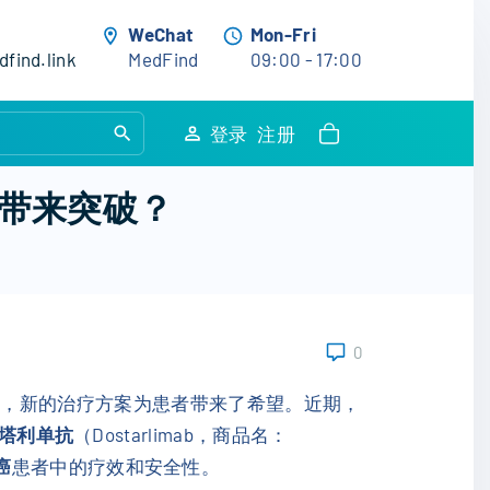
WeChat
Mon-Fri
find.link
MedFind
09:00 - 17:00
S
登录
注册
e
a
带来突破？
r
c
h
f
o
0
r
:
展，新的治疗方案为患者带来了希望。近期，
塔利单抗
（Dostarlimab，商品名：
癌
患者中的疗效和安全性。