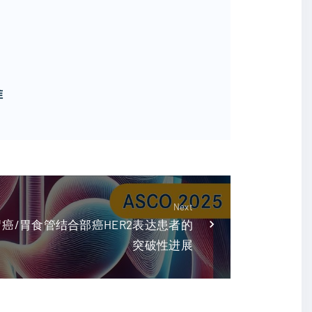
准
Next
癌/胃食管结合部癌HER2表达患者的
突破性进展