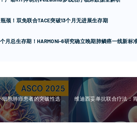
瓶颈！双免联合TACE突破13个月无进展生存期
个月总生存期！HARMONi-6研究确立晚期肺鳞癌一线新标
非小细胞肺癌患者的突破性选
维迪西妥单抗联合疗法：胃