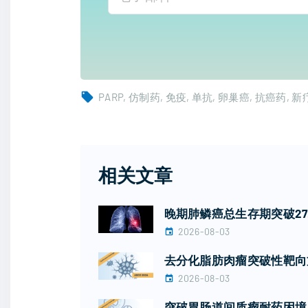
PARP
仿制药
免疫
单抗
卵巢癌
抗癌药
新
相关文章
晚期肺鳞癌总生存期突破2
2026-08-03
去分化脂肪肉瘤突破性靶向
2026-08-03
突破胃肠道间质瘤耐药困境！广