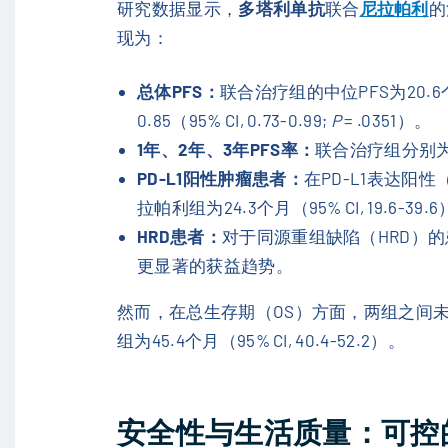
研究数据显示，
多塔利单抗
联合
尼拉帕利
的
现为：
总体PFS：
联合治疗组的中位PFS为20.6个月（
0.85（95% CI, 0.73-0.99;
P
= .0351）。
1年、2年、3年PFS率：
联合治疗组分别为7
PD-L1阳性肿瘤患者：
在PD-L1表达阳性
拉帕利组为24.3个月（95% CI, 19.6-39.
HRD患者：
对于同源重组缺陷（HRD）的患者，
更显著的获益趋势。
然而，在总生存期（OS）方面，两组之间未观察到
组为45.4个月（95% CI, 40.4-52.2）。
安全性与生活质量：可控