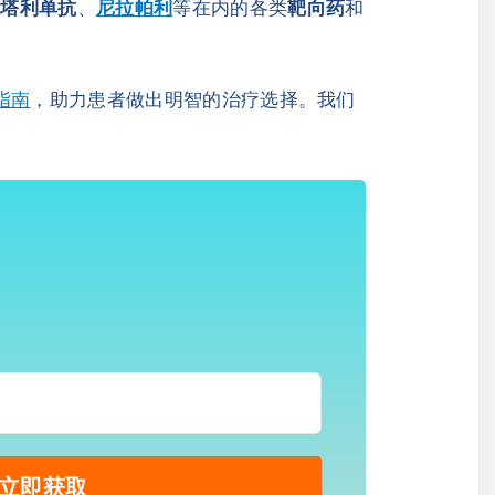
多塔利单抗
、
尼拉帕利
等在内的各类
靶向药
和
指南
，助力患者做出明智的治疗选择。我们