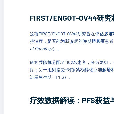
FIRST/ENGOT-OV4
这项FIRST/ENGOT-OV44研究旨在评估
多塔
持治疗，是否能为新诊断的晚期
卵巢癌
患者
of Oncology
）。
研究共随机分配了1162名患者，分为两
疗；另一组则接受卡铂/紫杉醇化疗加
多塔
进展生存期（PFS）。
疗效数据解读：PFS获益