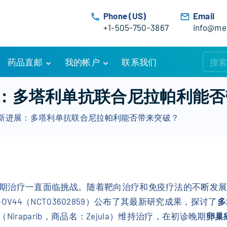
Phone (US)
Email
+1-505-750-3867
info@med
药品直邮
我的帐户
联系我们
购物车
账户详情
：多塔利单抗联合尼拉帕利能否
订单追踪
我的订单
新进展：多塔利单抗联合尼拉帕利能否带来突破？
优惠活动
常见问题
服务条款
期治疗一直面临挑战。随着靶向治疗和免疫疗法的不断发
T-OV44（NCT03602859）公布了其最新研究成果，探讨了
多
（Niraparib，商品名：Zejula）维持治疗，在初诊晚期
卵巢