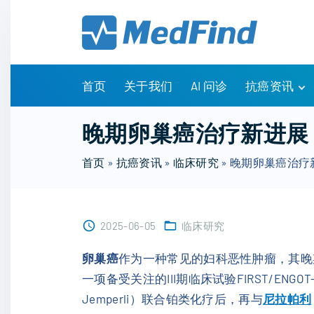
S
k
i
p
t
首页
关于我们
AI 问诊
抗癌资讯
o
c
有问有答
晚期卵巢癌治疗新进展
o
诊疗指南
n
首页
»
抗癌资讯
»
临床研究
»
晚期卵巢癌治疗
药物信息
t
医改政策
e
知识科普
n
临床研究
2025-06-05
临床研究
t
NCCN指南
卵巢癌
作为一种常见的妇科恶性肿瘤，其晚
一项备受关注的III期临床试验FIRST/ENGO
Jemperli）联合铂类化疗后，再与
尼拉帕利