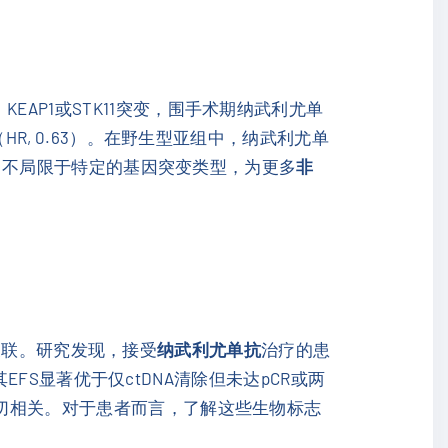
EAP1或STK11突变，围手术期纳武利尤单
HR, 0.63）。在野生型亚组中，纳武利尤单
，不局限于特定的基因突变类型，为更多
非
间的关联。研究发现，接受
纳武利尤单抗
治疗的患
其EFS显著优于仅ctDNA清除但未达pCR或两
密切相关。对于患者而言，了解这些生物标志