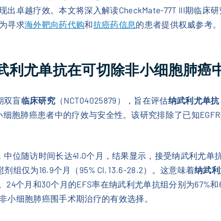
卓越疗效。本文将深入解读CheckMate-77T III期
为寻求
海外靶向药代购
和
抗癌药信息
的患者提供权威参考
研究：纳武利尤单抗在可切除非小细胞肺
I期双盲
临床研究
（NCT04025879），旨在评估
纳武利尤单抗（
期非小细胞肺癌患者中的疗效与安全性。该研究排除了已知EGF
据，中位随访时间长达41.0个月，结果显示，接受纳武利尤
慰剂组仅为16.9个月（95% CI, 13.6-28.2）。这意味着
纳武利
-0.80）。24个月和30个月的EFS率在纳武利尤单抗组分别为67
非小细胞肺癌围手术期治疗的有效选择。