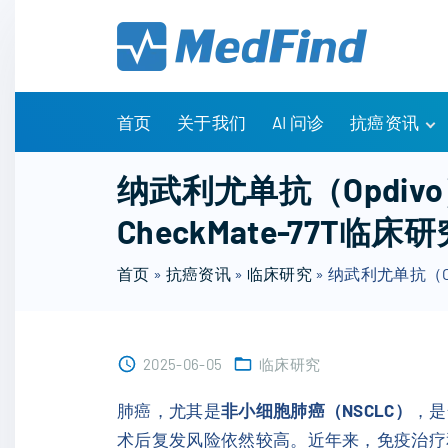
S
k
i
p
t
首页
关于我们
AI 问诊
抗癌资讯
o
c
有问有答
纳武利尤单抗（Opdi
o
诊疗指南
CheckMate-77T临
n
药物信息
t
医改政策
首页
»
抗癌资讯
»
临床研究
»
纳武利尤单抗（O
e
知识科普
n
临床研究
t
NCCN指南
2025-06-05
临床研究
肺癌，尤其是
非小细胞肺癌（NSCLC）
，是
术后复发风险依然较高。近年来，免疫治疗