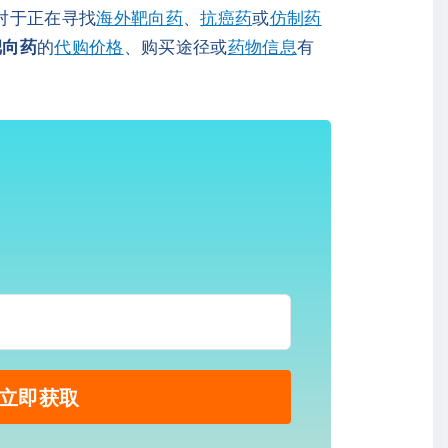
对于正在寻找
海外靶向药
、
抗癌药
或
仿制药
靶向药
的
代购价格
、购买途径或
药物信息
有