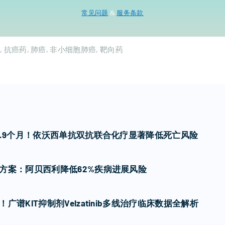
常见问题
&
服务条款
抗癌药
肺癌
非小细胞肺癌
靶向药
7.9个月！依沃西单抗双抗联合化疗显著降低死亡风险
方案：阿贝西利降低62%疾病进展风险
谱KIT抑制剂Velzatinib多线治疗临床数据全解析