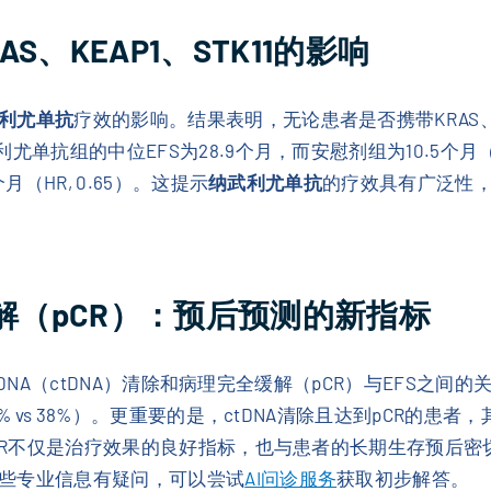
、KEAP1、STK11的影响
利尤单抗
疗效的影响。结果表明，无论患者是否携带KRAS、K
单抗组的中位EFS为28.9个月，而安慰剂组为10.5个月（
（HR, 0.65）。这提示
纳武利尤单抗
的疗效具有广泛性
缓解（pCR）：预后预测的新指标
肿瘤DNA（ctDNA）清除和病理完全缓解（pCR）与EFS之
 vs 38%）。更重要的是，ctDNA清除且达到pCR的患者，
pCR不仅是治疗效果的良好指标，也与患者的长期生存预后
些专业信息有疑问，可以尝试
AI问诊服务
获取初步解答。