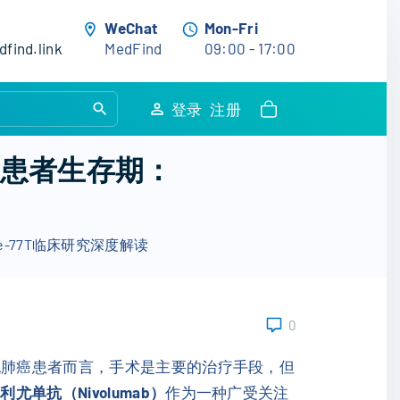
WeChat
Mon-Fri
find.link
MedFind
09:00 - 17:00
S
登录
注册
e
a
癌患者生存期：
r
c
h
e-77T临床研究深度解读
f
o
r
:
0
胞肺癌患者而言，手术是主要的治疗手段，但
利尤单抗（Nivolumab）
作为一种广受关注