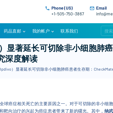
Phone (US)
Email
+1-505-750-3867
info@med
药品直邮
我的帐户
联系我们
购物车
账户详情
vo）显著延长可切除非小细胞肺
订单追踪
我的订单
床研究深度解读
优惠活动
常见问题
pdivo）显著延长可切除非小细胞肺癌患者生存期：CheckMat
服务条款
全球癌症相关死亡的主要原因之一。对于可切除的非小细
和靶向治疗的兴起为癌症患者带来了新的曙光。其中，
纳武