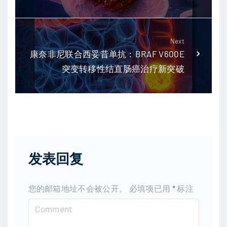
Next
康奈非尼联合西妥昔单抗：BRAF V600E
突变转移性结直肠癌治疗新突破
发表回复
您的邮箱地址不会被公开。
必填项已用
*
标注
C
o