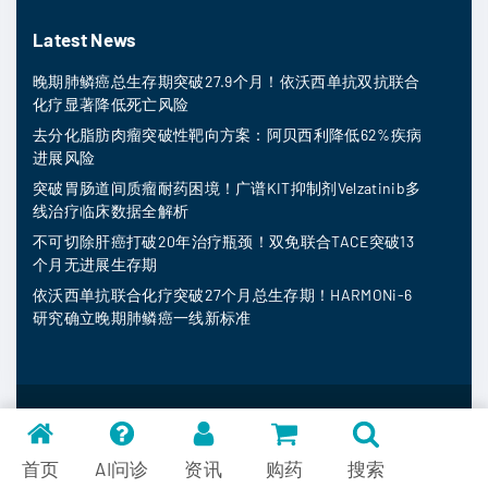
Latest News
晚期肺鳞癌总生存期突破27.9个月！依沃西单抗双抗联合
化疗显著降低死亡风险
去分化脂肪肉瘤突破性靶向方案：阿贝西利降低62%疾病
进展风险
突破胃肠道间质瘤耐药困境！广谱KIT抑制剂Velzatinib多
线治疗临床数据全解析
不可切除肝癌打破20年治疗瓶颈！双免联合TACE突破13
个月无进展生存期
依沃西单抗联合化疗突破27个月总生存期！HARMONi-6
研究确立晚期肺鳞癌一线新标准
MedFind ©
2026
常见问题
首页
AI问诊
资讯
购药
搜索