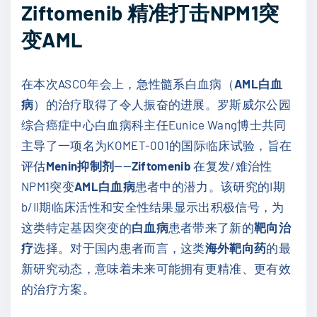
Ziftomenib 精准打击NPM1突
变AML
在本次ASCO年会上，急性髓系白血病（
AML白血
病
）的治疗取得了令人振奋的进展。罗斯威尔公园
综合癌症中心白血病科主任Eunice Wang博士共同
主导了一项名为KOMET-001的国际临床试验，旨在
评估
Menin抑制剂
——
Ziftomenib
在复发/难治性
NPM1突变
AML白血病
患者中的潜力。该研究的I期
b/II期临床活性和安全性结果显示出积极信号，为
这类特定基因突变的
白血病
患者带来了新的
靶向治
疗
选择。对于国内患者而言，这类
海外靶向药
的最
新研究动态，意味着未来可能拥有更精准、更有效
的治疗方案。