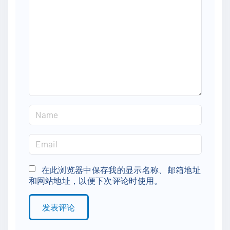
m
m
e
n
t
N
a
m
E
e
m
*
a
在此浏览器中保存我的显示名称、邮箱地址
和网站地址，以便下次评论时使用。
i
l
*