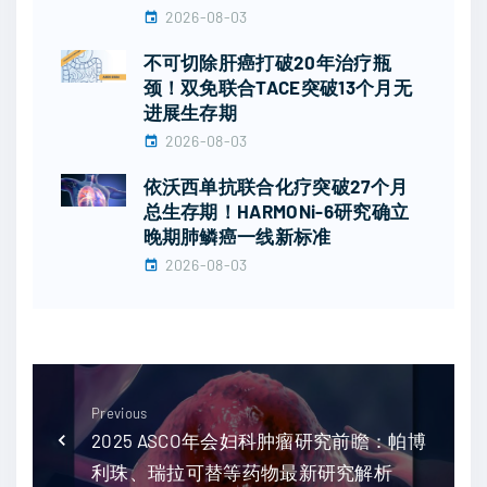
2026-08-03
不可切除肝癌打破20年治疗瓶
颈！双免联合TACE突破13个月无
进展生存期
2026-08-03
依沃西单抗联合化疗突破27个月
总生存期！HARMONi-6研究确立
晚期肺鳞癌一线新标准
2026-08-03
Previous
2025 ASCO年会妇科肿瘤研究前瞻：帕博
利珠、瑞拉可替等药物最新研究解析