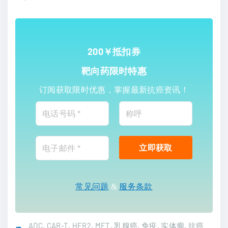
200￥抵扣券
靶向药限时特惠
订阅获取限时优惠，掌握最新抗癌资讯！
常见问题
&
服务条款
ADC
CAR-T
HER2
MET
乳腺癌
免疫
实体瘤
抗癌