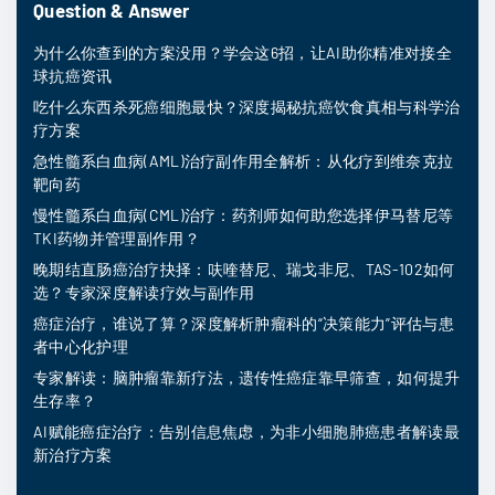
Question & Answer
为什么你查到的方案没用？学会这6招，让AI助你精准对接全
球抗癌资讯
吃什么东西杀死癌细胞最快？深度揭秘抗癌饮食真相与科学治
疗方案
急性髓系白血病(AML)治疗副作用全解析：从化疗到维奈克拉
靶向药
慢性髓系白血病(CML)治疗：药剂师如何助您选择伊马替尼等
TKI药物并管理副作用？
晚期结直肠癌治疗抉择：呋喹替尼、瑞戈非尼、TAS-102如何
选？专家深度解读疗效与副作用
癌症治疗，谁说了算？深度解析肿瘤科的“决策能力”评估与患
者中心化护理
专家解读：脑肿瘤靠新疗法，遗传性癌症靠早筛查，如何提升
生存率？
AI赋能癌症治疗：告别信息焦虑，为非小细胞肺癌患者解读最
新治疗方案