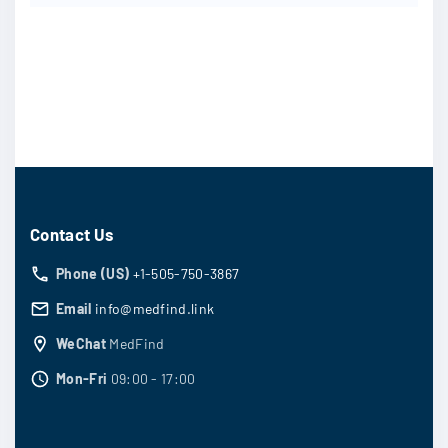
Contact Us
Phone (US)
+1-505-750-3867
Email
info@medfind.link
WeChat
MedFind
Mon-Fri
09:00 - 17:00