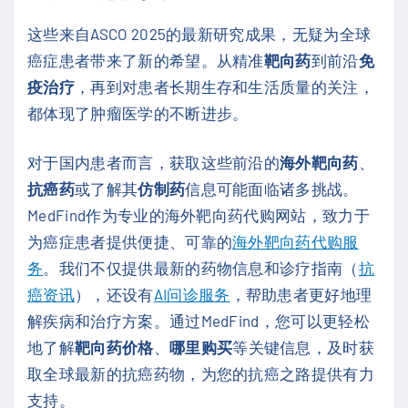
这些来自ASCO 2025的最新研究成果，无疑为全球
癌症患者带来了新的希望。从精准
靶向药
到前沿
免
疫治疗
，再到对患者长期生存和生活质量的关注，
都体现了肿瘤医学的不断进步。
对于国内患者而言，获取这些前沿的
海外靶向药
、
抗癌药
或了解其
仿制药
信息可能面临诸多挑战。
MedFind作为专业的海外靶向药代购网站，致力于
为癌症患者提供便捷、可靠的
海外靶向药代购服
务
。我们不仅提供最新的药物信息和诊疗指南（
抗
癌资讯
），还设有
AI问诊服务
，帮助患者更好地理
解疾病和治疗方案。通过MedFind，您可以更轻松
地了解
靶向药价格
、
哪里购买
等关键信息，及时获
取全球最新的抗癌药物，为您的抗癌之路提供有力
支持。