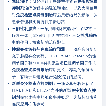
免疫治疗
：研究探讨了癌症幸存者在
免疫检查点
抑制剂
治疗旅程中的经验和偏好，以及大麻使用
对
免疫检查点抑制剂
治疗后患者结局的影响，为
患者管理和支持提供了新思路。
三阴性乳腺癌
：一项II期临床试验评估了β2肾上
腺素受体（β2-AR）阻断在转移性
三阴性乳腺癌
中的作用，探索新的治疗靶点。
肿瘤突变负荷与免疫治疗预测
：一项综合分析研
究了肿瘤突变负荷、PD-1、Wnt/β-catenin负性
调节因子和MHC II类抗原呈递正性调节因子作为
免疫检查点抑制剂
治疗后更长生存期的预测因
子，有助于筛选更适合
免疫治疗
的患者。
新型免疫检查点抑制剂
：一项荟萃分析评估了
PD-1/PD-L1和CTLA-4之外的新型
免疫检查点抑
制剂
在实体瘤中的不良事件概况，为新药研发和
临床应用提供参考。