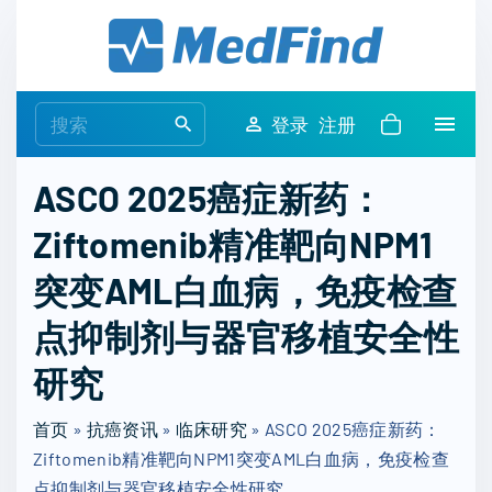
S
k
i
p
S
登录
注册
t
e
o
a
ASCO 2025癌症新药：
c
r
o
Ziftomenib精准靶向NPM1
c
n
h
突变AML白血病，免疫检查
t
f
e
o
点抑制剂与器官移植安全性
n
r
t
研究
:
首页
»
抗癌资讯
»
临床研究
»
ASCO 2025癌症新药：
Ziftomenib精准靶向NPM1突变AML白血病，免疫检查
点抑制剂与器官移植安全性研究