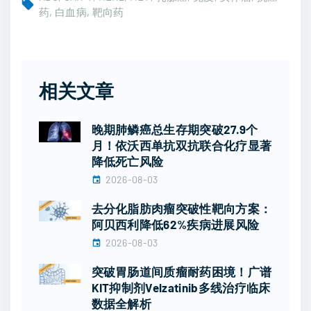
药
白血病
靶向药
相关文章
晚期肺鳞癌总生存期突破27.9个
月！依沃西单抗双抗联合化疗显著
降低死亡风险
2026-08-03
去分化脂肪肉瘤突破性靶向方案：
阿贝西利降低62%疾病进展风险
2026-08-03
突破胃肠道间质瘤耐药困境！广谱
KIT抑制剂Velzatinib多线治疗临床
数据全解析