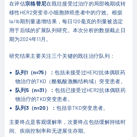
在评估
宗格替尼
在既往接受过治疗的局部晚期或转
移性HER2突变非小细胞肺癌患者中的疗效。根据
Ia/Ib期剂量递增结果，每日120毫克的剂量被选定
用于后续的扩展队列研究。本次分析的数据截止日
期为2024年11月。
研究结果主要关注三个关键的既往治疗队列：
队列1（n=75）：
包括未接受过HER2抗体偶联药
物治疗的TKD（酪氨酸激酶结构域）突变患者。
队列5（n=31）：
包括已接受过HER2抗体偶联药
物治疗的TKD突变患者。
队列3（n=20）：
包括非TKD突变患者。
主要终点是客观缓解率，次要终点包括缓解持续时
间、疾病控制率和无进展生存期。