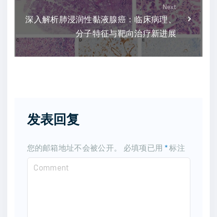
Next
深入解析肺浸润性黏液腺癌：临床病理、
分子特征与靶向治疗新进展
发表回复
您的邮箱地址不会被公开。
必填项已用
*
标注
C
o
m
m
e