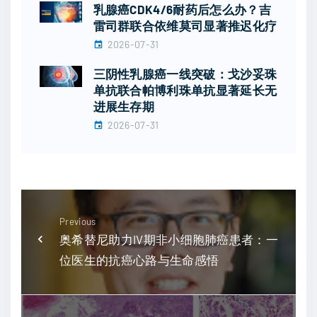
乳腺癌CDK4/6耐药后怎么办？吉
雷司群联合依维莫司显著推迟化疗
2026-07-31
三阴性乳腺癌一线突破：戈沙妥珠
单抗联合帕博利珠单抗显著延长无
进展生存期
2026-07-31
Previous
奥希替尼助力IV期非小细胞肺癌患者：一
位医生的抗癌心路与生命感悟