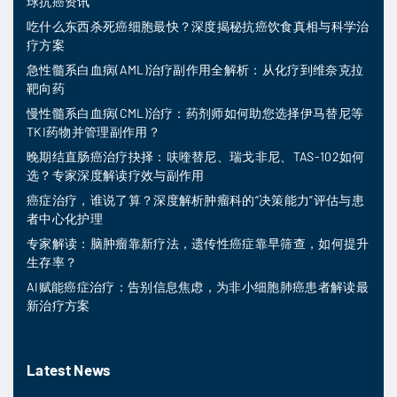
球抗癌资讯
吃什么东西杀死癌细胞最快？深度揭秘抗癌饮食真相与科学治
疗方案
急性髓系白血病(AML)治疗副作用全解析：从化疗到维奈克拉
靶向药
慢性髓系白血病(CML)治疗：药剂师如何助您选择伊马替尼等
TKI药物并管理副作用？
晚期结直肠癌治疗抉择：呋喹替尼、瑞戈非尼、TAS-102如何
选？专家深度解读疗效与副作用
癌症治疗，谁说了算？深度解析肿瘤科的“决策能力”评估与患
者中心化护理
专家解读：脑肿瘤靠新疗法，遗传性癌症靠早筛查，如何提升
生存率？
AI赋能癌症治疗：告别信息焦虑，为非小细胞肺癌患者解读最
新治疗方案
Latest News