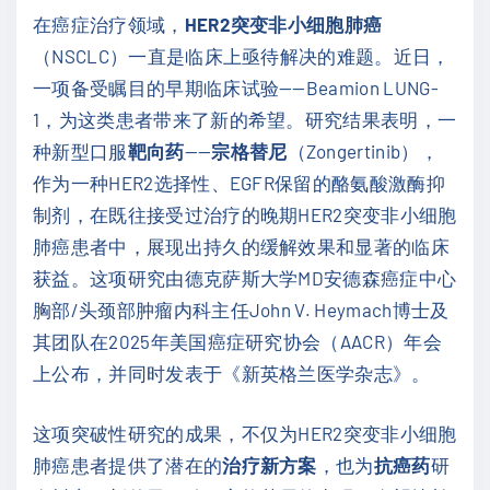
在癌症治疗领域，
HER2突变非小细胞肺癌
（NSCLC）一直是临床上亟待解决的难题。近日，
一项备受瞩目的早期临床试验——Beamion LUNG-
1，为这类患者带来了新的希望。研究结果表明，一
种新型口服
靶向药
——
宗格替尼
（Zongertinib），
作为一种HER2选择性、EGFR保留的酪氨酸激酶抑
制剂，在既往接受过治疗的晚期HER2突变非小细胞
肺癌患者中，展现出持久的缓解效果和显著的临床
获益。这项研究由德克萨斯大学MD安德森癌症中心
胸部/头颈部肿瘤内科主任John V. Heymach博士及
其团队在2025年美国癌症研究协会（AACR）年会
上公布，并同时发表于《新英格兰医学杂志》。
这项突破性研究的成果，不仅为HER2突变非小细胞
肺癌患者提供了潜在的
治疗新方案
，也为
抗癌药
研