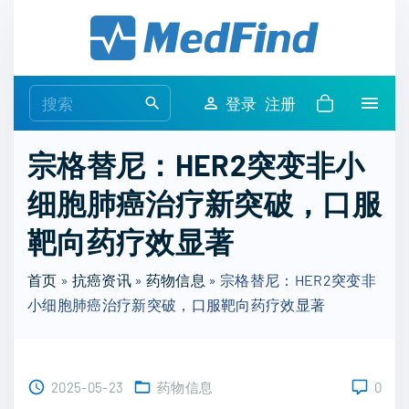
S
k
i
p
S
登录
注册
t
e
o
a
宗格替尼：HER2突变非小
c
r
o
细胞肺癌治疗新突破，口服
c
n
h
靶向药疗效显著
t
f
e
o
首页
»
抗癌资讯
»
药物信息
»
宗格替尼：HER2突变非
n
r
小细胞肺癌治疗新突破，口服靶向药疗效显著
t
:
2025-05-23
药物信息
0