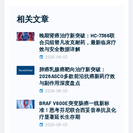
相关文章
晚期肾癌治疗新突破：HC-7366联
合贝组替凡攻克耐药，最新临床疗
效与安全数据详解
2026-08-03
肺癌乳腺癌靶向治疗新突破：
2026ASCO多款前沿抗癌新药疗效
与副作用深度盘点
2026-08-03
BRAF V600E突变肠癌一线新标
准！恩考芬尼联合西妥昔单抗及化
疗显著延长生存期
2026-08-03