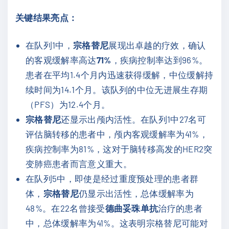
关键结果亮点：
在队列1中，
宗格替尼
展现出卓越的疗效，确认
的客观缓解率高达
71%
，疾病控制率达到96%。
患者在平均1.4个月内迅速获得缓解，中位缓解持
续时间为14.1个月。该队列的中位无进展生存期
（PFS）为12.4个月。
宗格替尼
还显示出颅内活性。在队列1中27名可
评估脑转移的患者中，颅内客观缓解率为41%，
疾病控制率为81%，这对于脑转移高发的HER2突
变肺癌患者而言意义重大。
在队列5中，即使是经过重度预处理的患者群
体，
宗格替尼
仍显示出活性，总体缓解率为
48%。在22名曾接受
德曲妥珠单抗
治疗的患者
中，总体缓解率为41%。这表明宗格替尼可能对