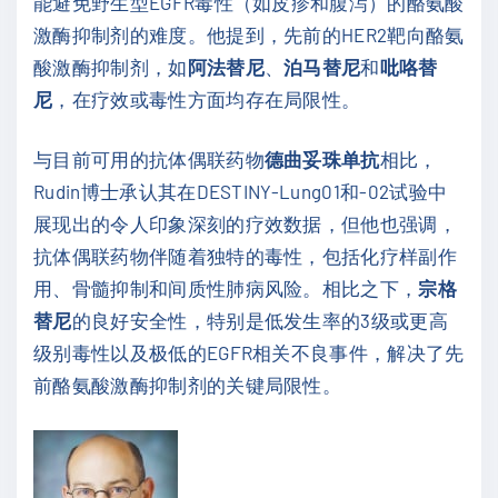
能避免野生型EGFR毒性（如皮疹和腹泻）的酪氨酸
激酶抑制剂的难度。他提到，先前的HER2靶向酪氨
酸激酶抑制剂，如
阿法替尼
、
泊马替尼
和
吡咯替
尼
，在疗效或毒性方面均存在局限性。
与目前可用的抗体偶联药物
德曲妥珠单抗
相比，
Rudin博士承认其在DESTINY-Lung01和-02试验中
展现出的令人印象深刻的疗效数据，但他也强调，
抗体偶联药物伴随着独特的毒性，包括化疗样副作
用、骨髓抑制和间质性肺病风险。相比之下，
宗格
替尼
的良好安全性，特别是低发生率的3级或更高
级别毒性以及极低的EGFR相关不良事件，解决了先
前酪氨酸激酶抑制剂的关键局限性。