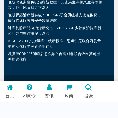
晚期黑色素瘤免疫治疗新数据：无进展生存越久生存率越
高，死亡风险趋近正常人
晚期肾癌治疗新突破：HC-7366联合贝组替凡攻克耐药，
最新临床疗效与安全数据详解
肺癌乳腺癌靶向治疗新突破：2026ASCO多款前沿抗癌新
药疗效与副作用深度盘点
BRAF V600E突变肠癌一线新标准！恩考芬尼联合西妥昔
单抗及化疗显著延长生存期
乳腺癌CDK4/6耐药后怎么办？吉雷司群联合依维莫司显
著推迟化疗
MedFind ©
2026
常见问题
首页
AI问诊
资讯
购药
搜索