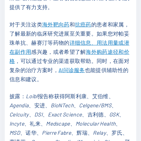
提供了有力支持。
对于关注这类
海外靶向药
和
抗癌药
的患者和家属，
了解最新的临床研究进展至关重要。如果您对帕妥
珠单抗、赫赛汀等药物的
详细信息、用法用量或潜
在副作用
感兴趣，或者希望了解
海外购药途径和价
格
，可以通过专业的渠道获取帮助。同时，在面对
复杂的治疗方案时，
AI问诊服务
也能提供辅助性的
信息和建议。
披露：
Loibl
报告称获得阿斯利康、艾伯维、
Agendia
、安进、
BioNTech
、
Celgene/BMS
、
Celcuity
、
DSI
、
Exact Science
、吉利德、
GSK
、
Incyte
、礼来、
Medscape
、
Molecular Health
、
MSD
、诺华、
Pierre Fabre
、辉瑞、
Relay
、罗氏、