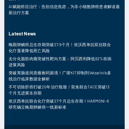
AI赋能癌症治疗：告别信息焦虑，为非小细胞肺癌患者解读最
新治疗方案
Latest News
晚期肺鳞癌总生存期突破27.9个月！依沃西单抗双抗联合
化疗显著降低死亡风险
去分化脂肪肉瘤突破性靶向方案：阿贝西利降低62%疾病
进展风险
突破胃肠道间质瘤耐药困境！广谱KIT抑制剂Velzatinib多
线治疗临床数据全解析
不可切除肝癌打破20年治疗瓶颈！双免联合TACE突破13
个月无进展生存期
依沃西单抗联合化疗突破27个月总生存期！HARMONi-6
研究确立晚期肺鳞癌一线新标准