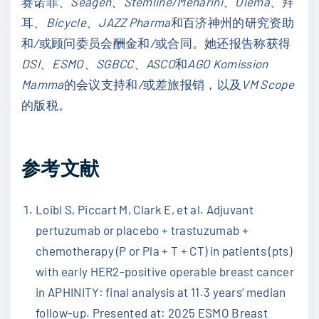
赛诺菲、
Seagen
、
Stemline/Menarini
、
Olema
、拜
耳、
Bicycle
、
JAZZ Pharma
和百济神州的研究资助
和
/
或顾问委员会酬金和
/
或合同。她还报告称获得
DSI
、
ESMO
、
SGBCC
、
ASCO
和
AGO Komission
Mamma
的会议支持和
/
或差旅报销，以及
VM Scope
的版税。
参考文献
Loibl S, Piccart M, Clark E, et al. Adjuvant
pertuzumab or placebo + trastuzumab +
chemotherapy (P or Pla + T + CT) in patients (pts)
with early HER2-positive operable breast cancer
in APHINITY: final analysis at 11.3 years’ median
follow-up. Presented at: 2025 ESMO Breast