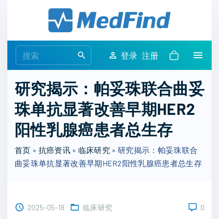
S
k
i
p
S
登录
注册
t
e
o
a
研究揭示：帕妥珠联合曲妥
c
r
o
珠单抗显著改善早期HER2
c
n
h
阳性乳腺癌患者总生存
t
f
e
o
首页
»
抗癌资讯
»
临床研究
»
研究揭示：帕妥珠联合
n
r
曲妥珠单抗显著改善早期HER2阳性乳腺癌患者总生存
t
:
2025-05-18
临床研究
0