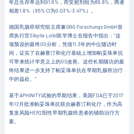
年总生存率达到91.6%，而安慰剂组为89.8%，两者
相差1.8%（95% CI为0.03%-3.47%）。
德国乳腺癌研究组主席兼GBG Forschungs GmbH首
席执行官Sibylle Loibl医学博士在报告中指出：“这
项预设的最终OS分析，凭借11.3年的中位随访时
间，证实了在赫赛汀和化疗基础上增加帕妥珠单抗
可带来统计学意义上的OS改善。这些长期随访的最
终结果进一步支持了帕妥珠单抗在早期乳腺癌治疗
中的益处。”
基于APHINITY试验的早期结果，美国FDA已于2017
年12月批准帕妥珠单抗联合赫赛汀和化疗，作为高
复发风险HER2阳性早期乳腺癌患者的辅助治疗方
案。