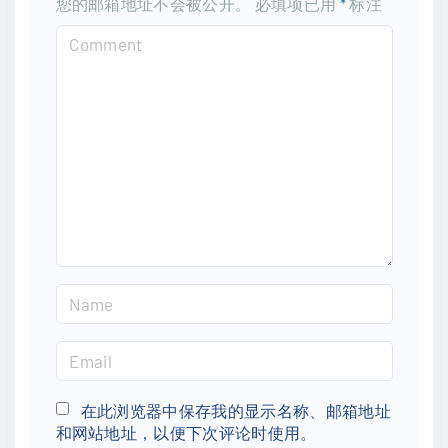
您的邮箱地址不会被公开。
必填项已用
*
标注
C
o
m
m
e
n
t
N
a
m
E
e
m
*
a
在此浏览器中保存我的显示名称、邮箱地址
和网站地址，以便下次评论时使用。
i