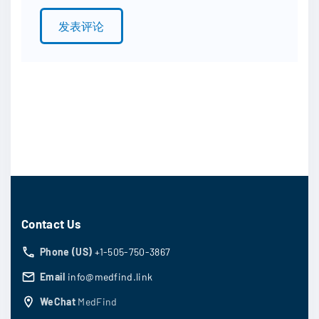
l
*
Contact Us
Phone (US)
+1-505-750-3867
Email
info@medfind.link
WeChat
MedFind