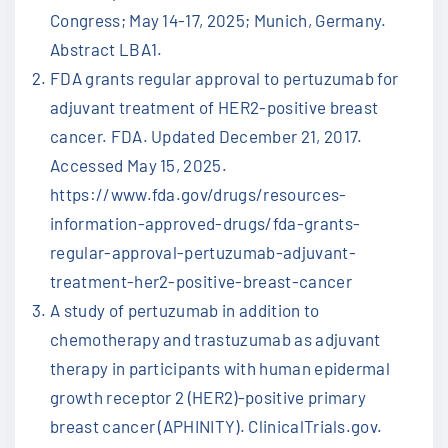
Congress; May 14-17, 2025; Munich, Germany.
Abstract LBA1.
FDA grants regular approval to pertuzumab for
adjuvant treatment of HER2-positive breast
cancer. FDA. Updated December 21, 2017.
Accessed May 15, 2025.
https://www.fda.gov/drugs/resources-
information-approved-drugs/fda-grants-
regular-approval-pertuzumab-adjuvant-
treatment-her2-positive-breast-cancer
A study of pertuzumab in addition to
chemotherapy and trastuzumab as adjuvant
therapy in participants with human epidermal
growth receptor 2 (HER2)-positive primary
breast cancer (APHINITY). ClinicalTrials.gov.