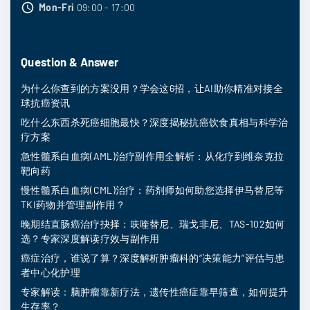
Mon-Fri
09:00 - 17:00
Question & Answer
为什么你查到的方案没用？学会这6招，让AI助你精准对接全
球抗癌资讯
吃什么东西杀死癌细胞最快？深度揭秘抗癌饮食真相与科学治
疗方案
急性髓系白血病(AML)治疗副作用全解析：从化疗到维奈克拉
靶向药
慢性髓系白血病(CML)治疗：药剂师如何助您选择伊马替尼等
TKI药物并管理副作用？
晚期结直肠癌治疗抉择：呋喹替尼、瑞戈非尼、TAS-102如何
选？专家深度解读疗效与副作用
癌症治疗，谁说了算？深度解析肿瘤科的“决策能力”评估与患
者中心化护理
专家解读：脑肿瘤靠新疗法，遗传性癌症靠早筛查，如何提升
生存率？