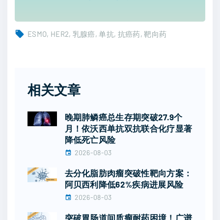
ESMO
HER2
乳腺癌
单抗
抗癌药
靶向药
相关文章
晚期肺鳞癌总生存期突破27.9个
月！依沃西单抗双抗联合化疗显著
降低死亡风险
2026-08-03
去分化脂肪肉瘤突破性靶向方案：
阿贝西利降低62%疾病进展风险
2026-08-03
突破胃肠道间质瘤耐药困境！广谱