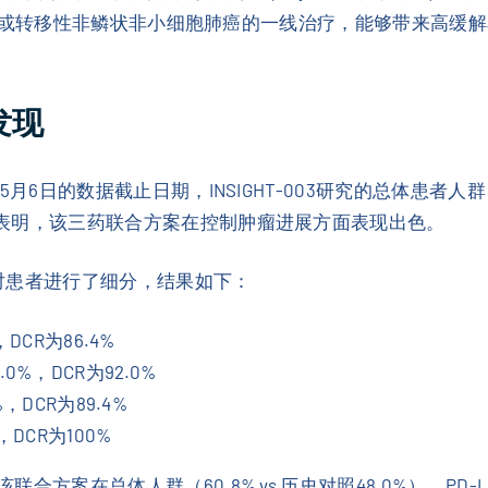
为局部晚期或转移性非鳞状非小细胞肺癌的一线治疗，能够带来高
发现
年5月6日的数据截止日期，INSIGHT-003研究的总体患者人群
表明，该三药联合方案在控制肿瘤进展方面表现出色。
）对患者进行了细分，结果如下：
%，DCR为86.4%
4.0%，DCR为92.0%
6%，DCR为89.4%
%，DCR为100%
在总体人群（60.8% vs 历史对照48.0%）、PD-L1 TPS ≥