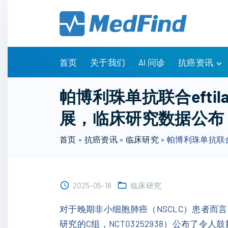
S
k
i
p
t
首页
关于我们
AI 问诊
抗癌资讯
o
c
有问有答
帕博利珠单抗联合eftil
o
诊疗指南
展，临床研究数据公布
n
药物信息
t
医改政策
首页
»
抗癌资讯
»
临床研究
»
帕博利珠单抗联合
e
知识科普
n
临床研究
t
NCCN指南
2025-05-18
临床研究
对于晚期非小细胞肺癌（NSCLC）患者而言，
研究的C组，NCT03252938）公布了令人