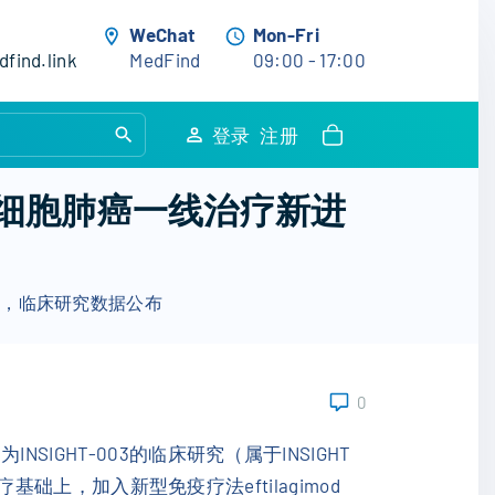
WeChat
Mon-Fri
find.link
MedFind
09:00 - 17:00
S
登录
注册
e
a
期非小细胞肺癌一线治疗新进
r
c
h
进展，临床研究数据公布
f
o
r
:
0
GHT-003的临床研究（属于INSIGHT
基础上，加入新型免疫疗法eftilagimod