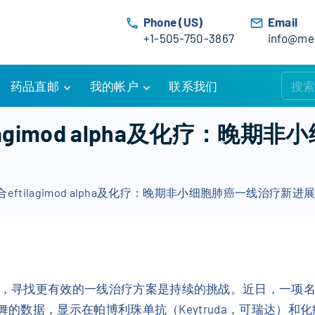
Phone (US)
Email
+1-505-750-3867
info@med
药品直邮
我的帐户
联系我们
购物车
账户详情
agimod alpha及化疗：晚
订单追踪
我的订单
优惠活动
常见问题
eftilagimod alpha及化疗：晚期非小细胞肺癌一线治疗新
服务条款
寻找更有效的一线治疗方案是持续的挑战。近日，一项名为INSI
鼓舞的数据，显示在帕博利珠单抗（Keytruda，可瑞达）和化疗