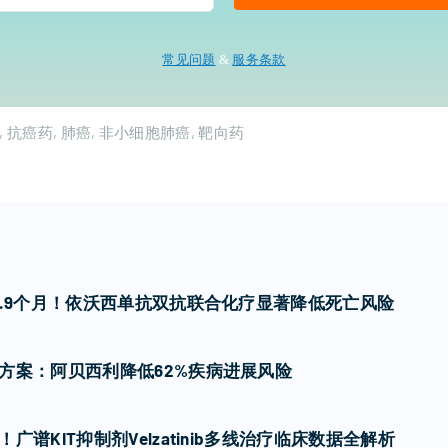
常见问题
&
服务条款
抗癌药
肺癌
非小细胞肺癌
靶向药
7.9个月！依沃西单抗双抗联合化疗显著降低死亡风险
方案：阿贝西利降低62%疾病进展风险
谱KIT抑制剂Velzatinib多线治疗临床数据全解析