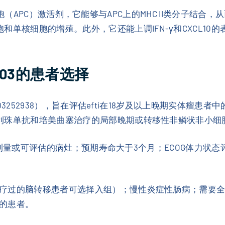
原呈递细胞（APC）激活剂，它能够与APC上的MHC II类分子结
和单核细胞的增殖。此外，它还能上调IFN-γ和CXCL10
T-003的患者选择
03252938），旨在评估efti在18岁及以上晚期实体瘤患者中
利珠单抗和培美曲塞治疗的局部晚期或转移性非鳞状非小细
标准可测量或可评估的病灶；预期寿命大于3个月；ECOG体力状
疗过的脑转移患者可选择入组）；慢性炎症性肠病；需要
的患者。