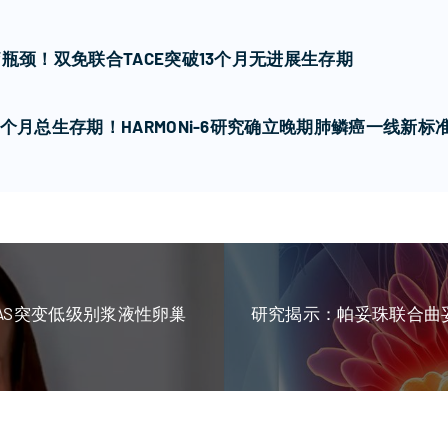
瓶颈！双免联合TACE突破13个月无进展生存期
个月总生存期！HARMONi-6研究确立晚期肺鳞癌一线新标
b治疗KRAS突变低级别浆液性卵巢
研究揭示：帕妥珠联合曲妥