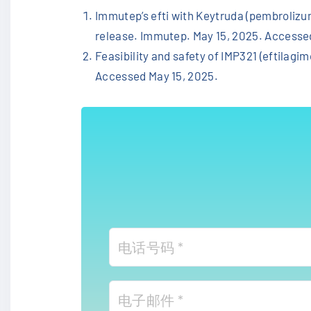
Immutep’s efti with Keytruda (pembrolizu
release. Immutep. May 15, 2025. Accesse
Feasibility and safety of IMP321 (eftilagi
Accessed May 15, 2025.