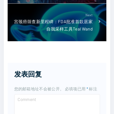
Next
宫颈癌筛查新里程碑：FDA批准首款居家
自我采样工具Teal Wand
发表回复
您的邮箱地址不会被公开。
必填项已用
*
标注
C
o
m