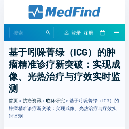
S
k
i
p
S
登录
注册
t
e
o
a
基于吲哚菁绿（ICG）的肿
c
r
o
瘤精准诊疗新突破：实现成
c
n
h
像、光热治疗与疗效实时监
t
f
e
o
测
n
r
t
首页
»
抗癌资讯
»
临床研究
:
»
基于吲哚菁绿（ICG）的
肿瘤精准诊疗新突破：实现成像、光热治疗与疗效实
时监测