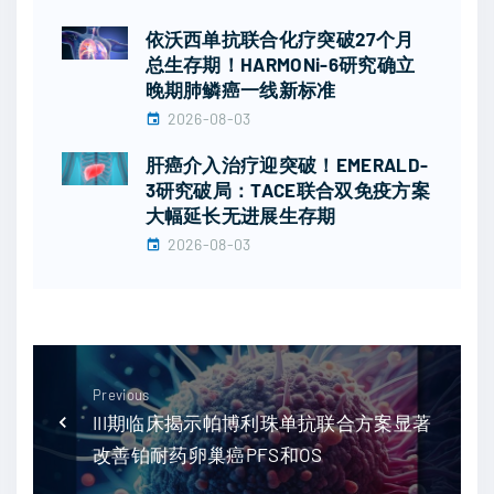
依沃西单抗联合化疗突破27个月
总生存期！HARMONi-6研究确立
晚期肺鳞癌一线新标准
2026-08-03
肝癌介入治疗迎突破！EMERALD-
3研究破局：TACE联合双免疫方案
大幅延长无进展生存期
2026-08-03
Previous
III期临床揭示帕博利珠单抗联合方案显著
改善铂耐药卵巢癌PFS和OS