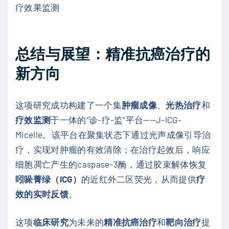
疗效果监测
总结与展望：精准抗癌治疗的
新方向
这项研究成功构建了一个集
肿瘤成像
、
光热治疗
和
疗效监测
于一体的“诊-疗-监”平台——J-ICG-
Micelle。该平台在聚集状态下通过光声成像引导治
疗，实现对肿瘤的有效清除；在治疗起效后，响应
细胞凋亡产生的caspase-3酶，通过胶束解体恢复
吲哚菁绿（ICG）
的近红外二区荧光，从而提供
疗
效的实时反馈
。
这项
临床研究
为未来的
精准抗癌治疗
和
靶向治疗
提