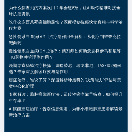
为什么你查到的方案没用？学会这6招，让AI助你精准对接全
球抗癌资讯
吃什么东西杀死癌细胞最快？深度揭秘抗癌饮食真相与科学治
疗方案
急性髓系白血病(AML)治疗副作用全解析：从化疗到维奈克拉
靶向药
慢性髓系白血病(CML)治疗：药剂师如何助您选择伊马替尼等
TKI药物并管理副作用？
晚期结直肠癌治疗抉择：呋喹替尼、瑞戈非尼、TAS-102如何
选？专家深度解读疗效与副作用
癌症治疗，谁说了算？深度解析肿瘤科的“决策能力”评估与患
者中心化护理
专家解读：脑肿瘤靠新疗法，遗传性癌症靠早筛查，如何提升
生存率？
AI赋能癌症治疗：告别信息焦虑，为非小细胞肺癌患者解读最
新治疗方案