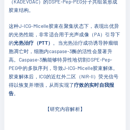
（KADEVDAC）的DSPE-Pep-PEG分子共组装形成
胶束结构。
这种J-ICG-Micelle胶束在聚集状态下，表现出优异
的光热性能，非常适合用于光声成像（PA）引导下
的
光热治疗（PTT）
。当光热治疗成功诱导肿瘤细
胞凋亡时，细胞内caspase-3酶的活性会显著升
高。Caspase-3酶能够特异性地切割DSPE-Pep-
PEG中的多肽序列，导致J-ICG-Micelle胶束解体。
胶束解体后，ICG的近红外二区（NIR-II）荧光信号
得以恢复并增强，从而实现了
疗效的实时自我报
告
。
【研究内容解析】