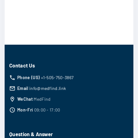
Contact Us
Phone (US)
+1-505-750-3867
Email
info@medfind.link
WeChat
MedFind
Mon-Fri
09:00 - 17:00
Question & Answer