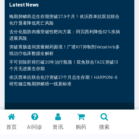
Latest News
晚期肺鳞癌总生存期突破27.9个月！依沃西单抗双抗联合
化疗显著降低死亡风险
去分化脂肪肉瘤突破性靶向方案：阿贝西利降低62%疾病
进展风险
突破胃肠道间质瘤耐药困境！广谱KIT抑制剂Velzatinib多
线治疗临床数据全解析
不可切除肝癌打破20年治疗瓶颈！双免联合TACE突破13
个月无进展生存期
依沃西单抗联合化疗突破27个月总生存期！HARMONi-6
研究确立晚期肺鳞癌一线新标准
MedFind ©
2026
常见问题
首页
AI问诊
资讯
购药
搜索