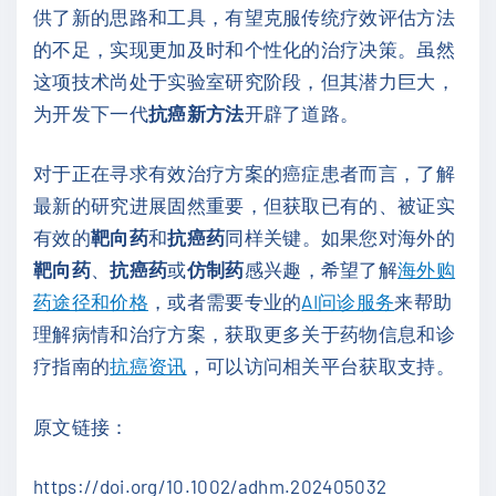
供了新的思路和工具，有望克服传统疗效评估方法
的不足，实现更加及时和个性化的治疗决策。虽然
这项技术尚处于实验室研究阶段，但其潜力巨大，
为开发下一代
抗癌新方法
开辟了道路。
对于正在寻求有效治疗方案的癌症患者而言，了解
最新的研究进展固然重要，但获取已有的、被证实
有效的
靶向药
和
抗癌药
同样关键。如果您对海外的
靶向药
、
抗癌药
或
仿制药
感兴趣，希望了解
海外购
药途径和价格
，或者需要专业的
AI问诊服务
来帮助
理解病情和治疗方案，获取更多关于药物信息和诊
疗指南的
抗癌资讯
，可以访问相关平台获取支持。
原文链接：
https://doi.org/10.1002/adhm.202405032