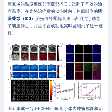
瘤区域的温度迅速升高至53.5℃，达到了有效的治
疗温度。在光热治疗后的12小时内，肿瘤部位的
吲
哚菁绿（ICG）
荧光信号逐渐增强，表明治疗诱导
了细胞凋亡，并且平台成功地实时监测到了这一过
程。
图3. 集成平台J-ICG-Micelle用于体内肿瘤成像和治