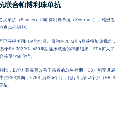
单抗联合帕博利珠单抗
单抗（Padcev）和帕博利珠单抗（Keytruda）。维恩妥
疫检查点抑制剂。
面已获得美国FDA的批准。最初在2023年4月获得加速批
于EV-302/KN-A39 III期临床试验的积极结果，FDA
合接受含铂化疗。
铂化疗相比，EVP方案显著改善了患者的总生存期（OS）和无进
7）。中位PFS方面，EVP组为12.5个月，化疗组为6.3个月（H
获益。