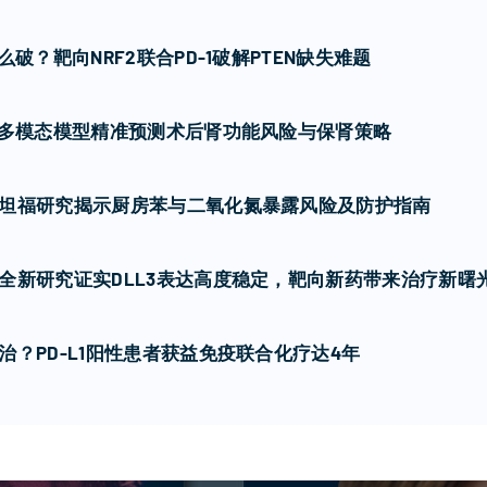
破？靶向NRF2联合PD-1破解PTEN缺失难题
I多模态模型精准预测术后肾功能风险与保肾策略
坦福研究揭示厨房苯与二氧化氮暴露风险及防护指南
全新研究证实DLL3表达高度稳定，靶向新药带来治疗新曙
？PD-L1阳性患者获益免疫联合化疗达4年