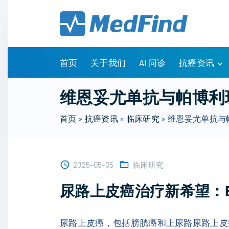
S
k
i
p
t
首页
关于我们
AI 问诊
抗癌资讯
o
c
有问有答
维恩妥尤单抗与帕博利
o
诊疗指南
n
首页
»
抗癌资讯
»
临床研究
»
维恩妥尤单抗与
药物信息
t
医改政策
e
知识科普
n
临床研究
2025-05-05
临床研究
t
NCCN指南
尿路上皮癌治疗新希望：
尿路上皮癌，包括膀胱癌和上尿路尿路上皮