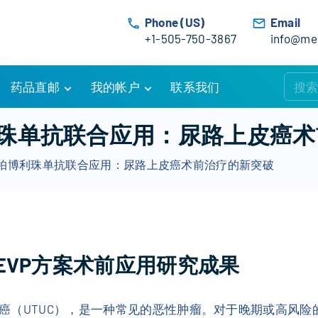
Phone (US)
Email
+1-505-750-3867
info@med
药品直邮
我的帐户
联系我们
购物车
账户详情
珠单抗联合应用：尿路上皮癌术
订单追踪
我的订单
帕博利珠单抗联合应用：尿路上皮癌术前治疗的新突破
优惠活动
常见问题
服务条款
EVP方案术前应用研究成果
癌（UTUC），是一种常见的恶性肿瘤。对于晚期或高风险