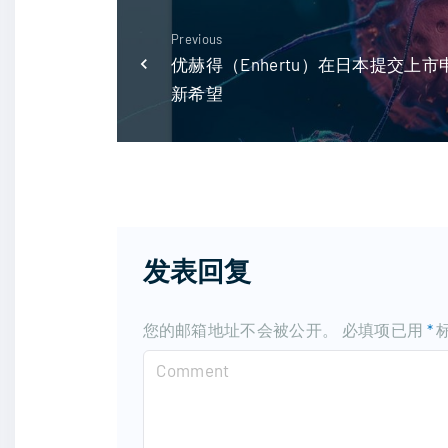
Previous
优赫得（Enhertu）在日本提交上
新希望
发表回复
您的邮箱地址不会被公开。
必填项已用
*
C
o
m
m