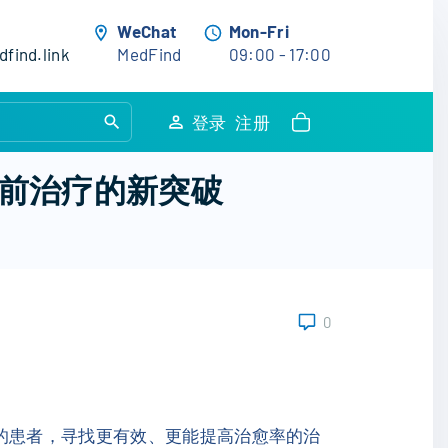
WeChat
Mon-Fri
find.link
MedFind
09:00 - 17:00
S
登录
注册
e
a
前治疗的新突破
r
c
h
f
o
0
r
:
的患者，寻找更有效、更能提高治愈率的治