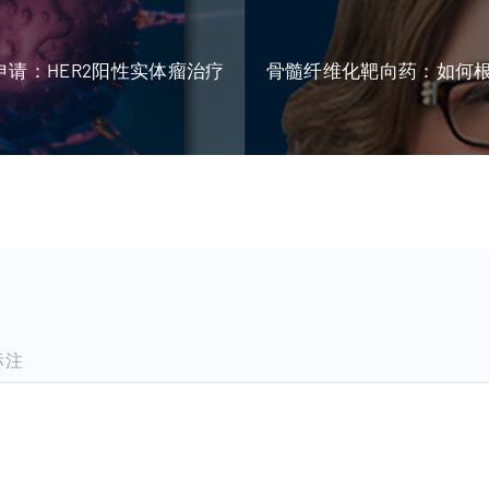
市申请：HER2阳性实体瘤治疗
骨髓纤维化靶向药：如何根
标注