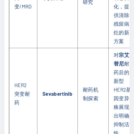
研究
变/MRD
化，提
供清除
残留病
灶的新
方案
对
宗艾
替尼
耐
药后的
新型
HER2
耐药机
HER2基
突变耐
Sevabertinib
制探索
因变异
药
株展现
出明确
抑制活
性