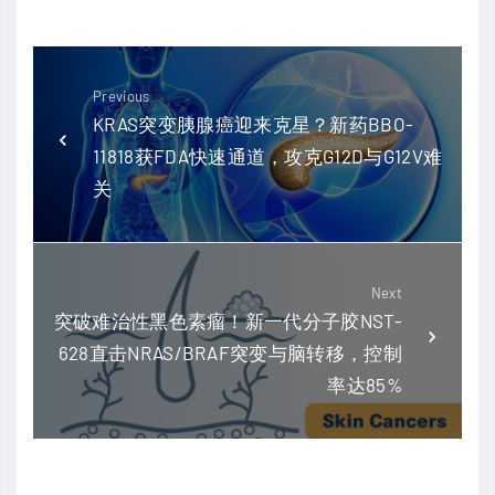
Previous
KRAS突变胰腺癌迎来克星？新药BBO-
11818获FDA快速通道，攻克G12D与G12V难
关
Next
突破难治性黑色素瘤！新一代分子胶NST-
628直击NRAS/BRAF突变与脑转移，控制
率达85%