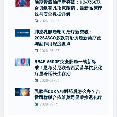
晚期肾癌治疗新突破：HC-7366联
合贝组替凡攻克耐药，最新临床疗
效与安全数据详解
2026-08-03
肺癌乳腺癌靶向治疗新突破：
2026ASCO多款前沿抗癌新药疗效
与副作用深度盘点
2026-08-03
BRAF V600E突变肠癌一线新标
准！恩考芬尼联合西妥昔单抗及化
疗显著延长生存期
2026-08-03
乳腺癌CDK4/6耐药后怎么办？吉
雷司群联合依维莫司显著推迟化疗
2026-07-31