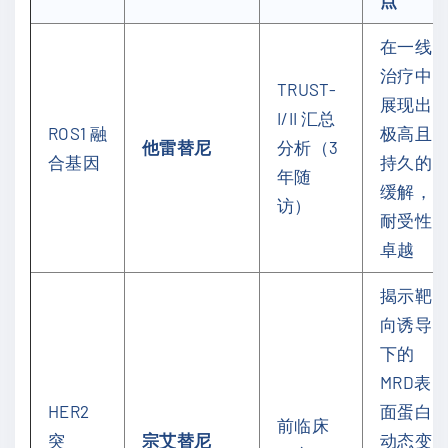
在一线
治疗中
TRUST-
展现出
I/II 汇总
ROS1 融
极高且
他雷替尼
分析（3
合基因
持久的
年随
缓解，
访）
耐受性
卓越
揭示靶
向诱导
下的
MRD表
HER2
面蛋白
前临床
突
宗艾替尼
动态变