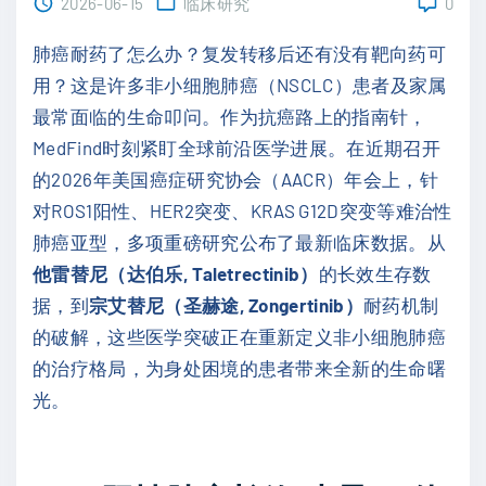
2026-06-15
临床研究
0
肺癌耐药了怎么办？复发转移后还有没有靶向药可
用？这是许多非小细胞肺癌（NSCLC）患者及家属
最常面临的生命叩问。作为抗癌路上的指南针，
MedFind时刻紧盯全球前沿医学进展。在近期召开
的2026年美国癌症研究协会（AACR）年会上，针
对ROS1阳性、HER2突变、KRAS G12D突变等难治性
肺癌亚型，多项重磅研究公布了最新临床数据。从
他雷替尼（达伯乐, Taletrectinib）
的长效生存数
据，到
宗艾替尼（圣赫途, Zongertinib）
耐药机制
的破解，这些医学突破正在重新定义非小细胞肺癌
的治疗格局，为身处困境的患者带来全新的生命曙
光。