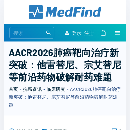
S
k
i
p
S
登录
注册
t
e
o
a
AACR2026肺癌靶向治疗新
c
r
o
突破：他雷替尼、宗艾替尼
c
n
h
等前沿药物破解耐药难题
t
f
e
o
首页
»
抗癌资讯
»
临床研究
»
AACR2026肺癌靶向治疗
n
r
新突破：他雷替尼、宗艾替尼等前沿药物破解耐药难
t
:
题