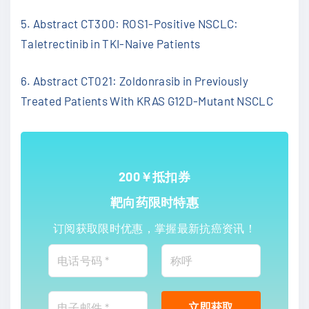
5. Abstract CT300: ROS1-Positive NSCLC:
Taletrectinib in TKI-Naive Patients
6. Abstract CT021: Zoldonrasib in Previously
Treated Patients With KRAS G12D-Mutant NSCLC
200￥抵扣券
靶向药限时特惠
订阅获取限时优惠，掌握最新抗癌资讯！