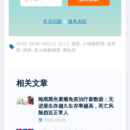
常见问题
&
服务条款
HER2
KRAS
NSCLC
SCLC
免疫
小细胞肺癌
抗癌
药
肺癌
非小细胞肺癌
靶向药
相关文章
晚期黑色素瘤免疫治疗新数据：无
进展生存越久生存率越高，死亡风
险趋近正常人
2026-08-03