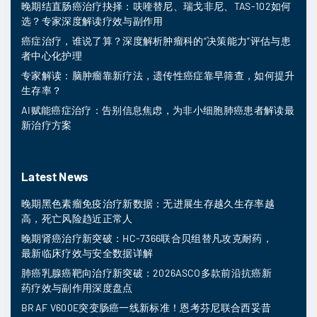
晚期结直肠癌治疗抉择：呋喹替尼、瑞戈非尼、TAS-102如何
选？专家深度解读疗效与副作用
癌症治疗，谁说了算？深度解析肿瘤科的“决策能力”评估与患
者中心化护理
专家解读：脑肿瘤靠新疗法，遗传性癌症靠早筛查，如何提升
生存率？
AI赋能癌症治疗：告别信息焦虑，为非小细胞肺癌患者解读最
新治疗方案
Latest News
晚期黑色素瘤免疫治疗新数据：无进展生存越久生存率越
高，死亡风险趋近正常人
晚期肾癌治疗新突破：HC-7366联合贝组替凡攻克耐药，
最新临床疗效与安全数据详解
肺癌乳腺癌靶向治疗新突破：2026ASCO多款前沿抗癌新
药疗效与副作用深度盘点
BRAF V600E突变肠癌一线新标准！恩考芬尼联合西妥昔