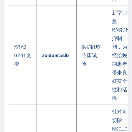
新型口
服
RAS(ON)
抑制
KRAS
I期/初步
剂，为
G12D 突
Zoldonrasib
临床试
经治晚
变
验
期患者
带来良
好安全
性和活
性
针对可
切除
NSCLC