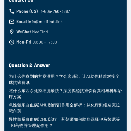
Phone (US)
+1-505-750-3867
Email
info@medfind.link
WeChat
MedFind
Mon-Fri
09:00 - 17:00
Question & Answer
为什么你查到的方案没用？学会这6招，让AI助你精准对接全
球抗癌资讯
吃什么东西杀死癌细胞最快？深度揭秘抗癌饮食真相与科学治
疗方案
急性髓系白血病(AML)治疗副作用全解析：从化疗到维奈克拉
靶向药
慢性髓系白血病(CML)治疗：药剂师如何助您选择伊马替尼等
TKI药物并管理副作用？