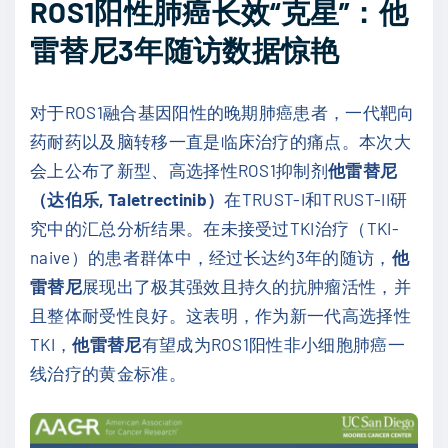
ROS1阳性肺癌长效“克星”：他
雷替尼3年随访数据惊艳
对于ROS1融合基因阳性的晚期肺癌患者，一代靶向
药耐药以及脑转移一直是临床治疗的痛点。本次大
会上公布了新型、高选择性ROS1抑制剂
他雷替尼
（达伯乐, Taletrectinib）
在TRUST-I和TRUST-II研
究中的汇总分析结果。在未接受过TKI治疗（TKI-
naive）的患者群体中，经过长达约3年的随访，
他
雷替尼
展现出了极其强效且持久的抗肿瘤活性，并
且整体耐受性良好。这表明，作为新一代高选择性
TKI，
他雷替尼
有望成为ROS1阳性非小细胞肺癌一
线治疗的黄金标准。