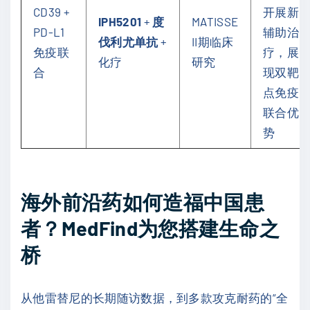
CD39 +
开展新
IPH5201
+
度
MATISSE
PD-L1
辅助治
伐利尤单抗
+
II期临床
免疫联
疗，展
化疗
研究
合
现双靶
点免疫
联合优
势
海外前沿药如何造福中国患
者？MedFind为您搭建生命之
桥
从他雷替尼的长期随访数据，到多款攻克耐药的“全