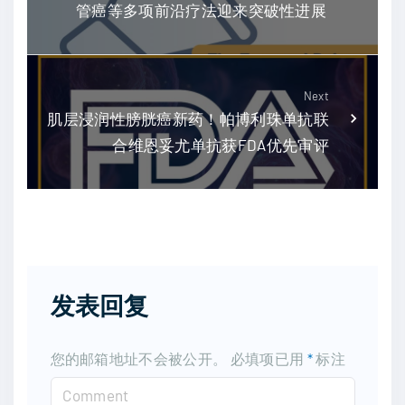
管癌等多项前沿疗法迎来突破性进展
Next
肌层浸润性膀胱癌新药！帕博利珠单抗联
合维恩妥尤单抗获FDA优先审评
发表回复
您的邮箱地址不会被公开。
必填项已用
*
标注
C