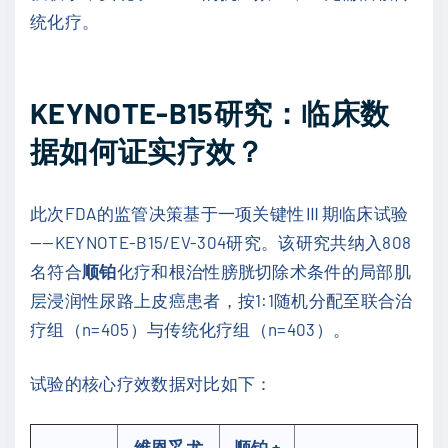
统化疗。
KEYNOTE-B15研究：临床数
据如何证实疗效？
此次FDA的监管决策基于一项关键性Ⅲ期临床试验
——KEYNOTE-B15/EV-304研究。该研究共纳入808
名符合
顺铂
化疗和根治性膀胱切除术条件的局部肌
层浸润性尿路上皮癌患者，按1:1随机分配至联合治
疗组（n=405）与传统化疗组（n=403）。
试验的核心疗效数据对比如下：
维恩妥尤
顺铂 +