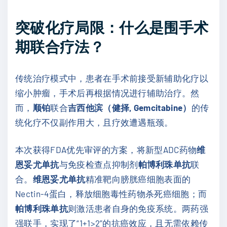
突破化疗局限：什么是围手术
期联合疗法？
传统治疗模式中，患者在手术前接受新辅助化疗以
缩小肿瘤，手术后再根据情况进行辅助治疗。然
而，
顺铂
联合
吉西他滨（健择, Gemcitabine）
的传
统化疗不仅副作用大，且疗效遭遇瓶颈。
本次获得FDA优先审评的方案，将新型ADC药物
维
恩妥尤单抗
与免疫检查点抑制剂
帕博利珠单抗
联
合。
维恩妥尤单抗
精准靶向膀胱癌细胞表面的
Nectin-4蛋白，释放细胞毒性药物杀死癌细胞；而
帕博利珠单抗
则激活患者自身的免疫系统。两药强
强联手，实现了“1+1>2”的抗癌效应，且无需依赖传