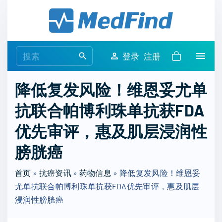
S
k
i
p
S
登录
注册
t
e
o
a
降低复发风险！维恩妥尤单
c
r
o
抗联合帕博利珠单抗获FDA
c
n
h
优先审评，惠及肌层浸润性
t
f
e
o
膀胱癌
n
r
t
首页
»
抗癌资讯
»
药物信息
:
»
降低复发风险！维恩妥
尤单抗联合帕博利珠单抗获FDA优先审评，惠及肌层
浸润性膀胱癌