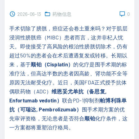
2026-06-13
药物信息
0
手术切除了膀胱，癌症还会卷土重来吗？对于肌层
浸润性膀胱癌（MIBC）患者而言，这并非杞人忧
天。即使接受了高风险的根治性膀胱切除术，仍有
超过50%的患者会在术后遭遇复发或转移。长期以
来，基于
顺铂（Cisplatin）
的化疗是围手术期的标
准疗法，但高达半数的患者因高龄、肾功能不全等
原因无法耐受化疗。近日，美国FDA正式授予抗体
偶联药物（ADC）
维恩妥尤单抗（备思复,
Enfortumab vedotin）
联合PD-1抑制剂
帕博利珠单
抗（可瑞达, Pembrolizumab）
围手术期方案的优
先审评资格，无论患者是否符合
顺铂
化疗条件，这
一方案都将重塑治疗格局。