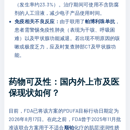
（发生率约23.3%）。治疗期间可使用不含防腐
剂的人工泪液，减少电子产品使用时间。
免疫相关不良反应：
由于联用了
帕博利珠单抗
，
患者需警惕免疫性肺炎（表现为干咳、呼吸困
难）以及甲状腺功能减退。若出现不明原因的咳
嗽或极度乏力，应及时复查肺部CT及甲状腺功
能。
药物可及性：国内外上市及医
保现状如何？
目前，FDA已将该方案的PDUFA目标行动日期定为
2026年8月17日。在此之前，FDA曾于2025年11月批
准该联合方案用于不适合
顺铂
化疗的肌层浸润性膀