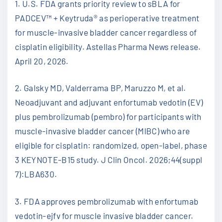
1. U.S. FDA grants priority review to sBLA for
PADCEV™ + Keytruda® as perioperative treatment
for muscle-invasive bladder cancer regardless of
cisplatin eligibility. Astellas Pharma News release.
April 20, 2026.
2. Galsky MD, Valderrama BP, Maruzzo M, et al.
Neoadjuvant and adjuvant enfortumab vedotin (EV)
plus pembrolizumab (pembro) for participants with
muscle-invasive bladder cancer (MIBC) who are
eligible for cisplatin: randomized, open-label, phase
3 KEYNOTE-B15 study. J Clin Oncol. 2026;44(suppl
7):LBA630.
3. FDA approves pembrolizumab with enfortumab
vedotin-ejfv for muscle invasive bladder cancer.