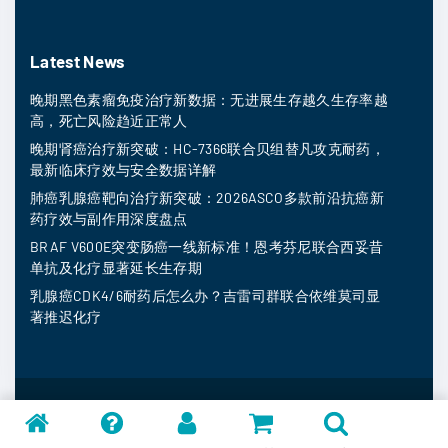
Latest News
晚期黑色素瘤免疫治疗新数据：无进展生存越久生存率越
高，死亡风险趋近正常人
晚期肾癌治疗新突破：HC-7366联合贝组替凡攻克耐药，
最新临床疗效与安全数据详解
肺癌乳腺癌靶向治疗新突破：2026ASCO多款前沿抗癌新
药疗效与副作用深度盘点
BRAF V600E突变肠癌一线新标准！恩考芬尼联合西妥昔
单抗及化疗显著延长生存期
乳腺癌CDK4/6耐药后怎么办？吉雷司群联合依维莫司显
著推迟化疗
MedFind ©
2026
常见问题