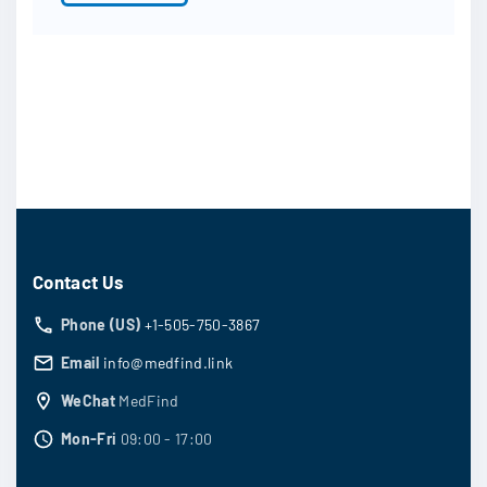
Contact Us
Phone (US)
+1-505-750-3867
Email
info@medfind.link
WeChat
MedFind
Mon-Fri
09:00 - 17:00