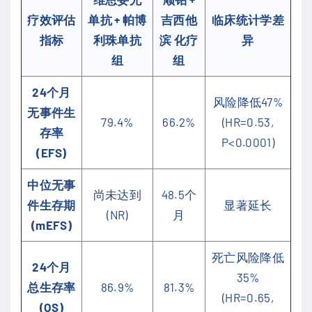
疗效评估
单抗 + 帕博
吉西他
临床统计学差
指标
利珠单抗
滨 化疗
异
组
组
24个月
风险降低47%
无事件生
79.4%
66.2%
(HR=0.53,
存率
P<0.0001)
(EFS)
中位无事
尚未达到
48.5个
件生存期
显著延长
(NR)
月
(mEFS)
死亡风险降低
24个月
35%
总生存率
86.9%
81.3%
(HR=0.65,
(OS)