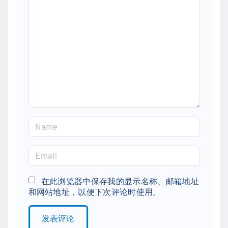
o
m
m
e
n
t
N
a
m
E
e
m
*
a
在此浏览器中保存我的显示名称、邮箱地址
和网站地址，以便下次评论时使用。
i
l
*