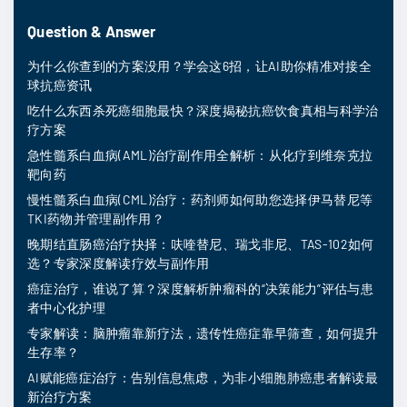
Question & Answer
为什么你查到的方案没用？学会这6招，让AI助你精准对接全
球抗癌资讯
吃什么东西杀死癌细胞最快？深度揭秘抗癌饮食真相与科学治
疗方案
急性髓系白血病(AML)治疗副作用全解析：从化疗到维奈克拉
靶向药
慢性髓系白血病(CML)治疗：药剂师如何助您选择伊马替尼等
TKI药物并管理副作用？
晚期结直肠癌治疗抉择：呋喹替尼、瑞戈非尼、TAS-102如何
选？专家深度解读疗效与副作用
癌症治疗，谁说了算？深度解析肿瘤科的“决策能力”评估与患
者中心化护理
专家解读：脑肿瘤靠新疗法，遗传性癌症靠早筛查，如何提升
生存率？
AI赋能癌症治疗：告别信息焦虑，为非小细胞肺癌患者解读最
新治疗方案