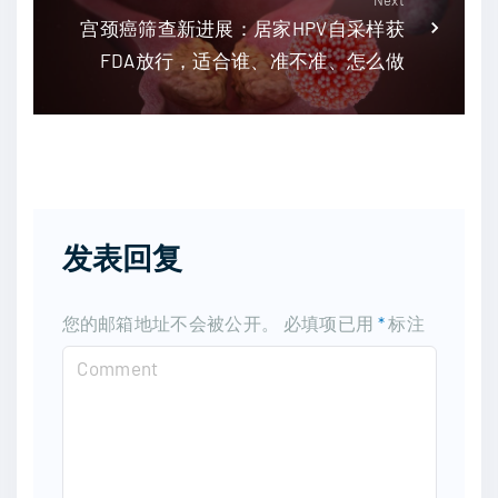
宫颈癌筛查新进展：居家HPV自采样获
FDA放行，适合谁、准不准、怎么做
发表回复
您的邮箱地址不会被公开。
必填项已用
*
标注
C
o
m
m
e