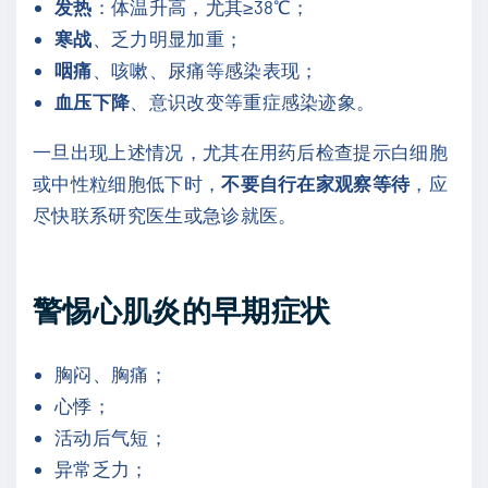
发热
：体温升高，尤其≥38℃；
寒战
、乏力明显加重；
咽痛
、咳嗽、尿痛等感染表现；
血压下降
、意识改变等重症感染迹象。
一旦出现上述情况，尤其在用药后检查提示白细胞
或中性粒细胞低下时，
不要自行在家观察等待
，应
尽快联系研究医生或急诊就医。
警惕心肌炎的早期症状
胸闷、胸痛；
心悸；
活动后气短；
异常乏力；