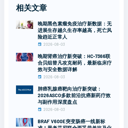
相关文章
晚期黑色素瘤免疫治疗新数据：无
进展生存越久生存率越高，死亡风
险趋近正常人
2026-08-03
晚期肾癌治疗新突破：HC-7366联
合贝组替凡攻克耐药，最新临床疗
效与安全数据详解
2026-08-03
肺癌乳腺癌靶向治疗新突破：
2026ASCO多款前沿抗癌新药疗效
与副作用深度盘点
2026-08-03
BRAF V600E突变肠癌一线新标
准！恩考芬尼联合西妥昔单抗及化