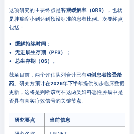
这项研究的主要终点是
客观缓解率（ORR）
，也就
是肿瘤缩小到达到预设标准的患者比例。次要终点
包括：
缓解持续时间
；
无进展生存期（PFS）
；
总生存期（OS）
。
截至目前，两个评估队列合计已有
41例患者接受给
药
。研究方预计在
2026年下半年
提供初步临床数据
更新，这将是判断该药在这两类妇科恶性肿瘤中是
否具有真实疗效信号的关键节点。
研究要点
当前信息
研究名称
LINNET