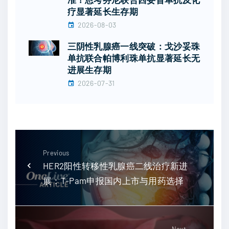
疗显著延长生存期
2026-08-03
三阴性乳腺癌一线突破：戈沙妥珠
单抗联合帕博利珠单抗显著延长无
进展生存期
2026-07-31
Previous
HER2阳性转移性乳腺癌二线治疗新进
展：T-Pam申报国内上市与用药选择
Next