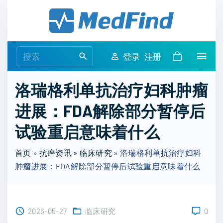
S
k
i
p
S
登录
注册
t
e
o
a
洛瑞格利单抗治疗妇科肿瘤
c
r
o
进展：FDA解除部分暂停后
c
n
h
试验重启意味着什么
t
f
e
o
首页
»
抗癌资讯
»
临床研究
»
洛瑞格利单抗治疗妇科
n
r
肿瘤进展：FDA解除部分暂停后试验重启意味着什么
t
:
2026-05-27
临床研究
0