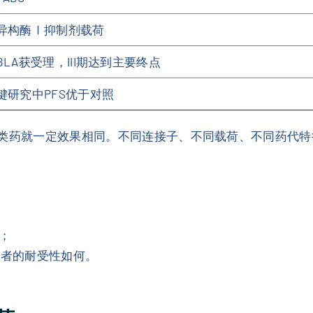
异构酶Ⅰ抑制剂载荷
BLA获受理，III期达到主要终点
键研究中PFS优于对照
一类药就一定效果相同。不同连接子、不同载荷、不同药代
；
患者的耐受性如何。