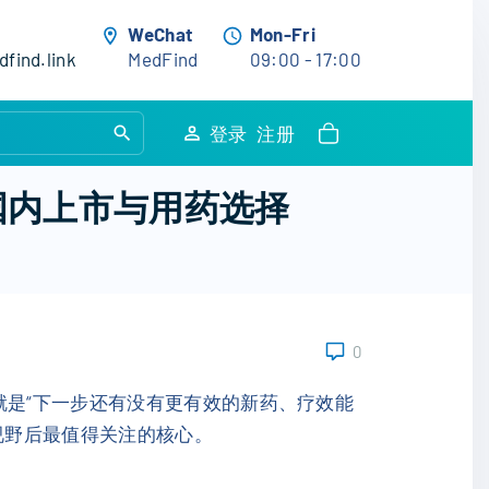
WeChat
Mon-Fri
find.link
MedFind
09:00 - 17:00
S
登录
注册
e
a
报国内上市与用药选择
r
c
h
f
o
0
r
:
就是“下一步还有没有更有效的新药、疗效能
视野后最值得关注的核心。