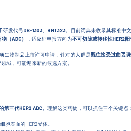
也常见于研发代号
DB-1303
、
BNT323
。目前词典未收录其标准中
药物（ADC）
，适应证申报方向为
不可切除或转移性HER2
项生物制品上市许可申请，针对的人群是
既往接受过曲妥
疗领域，可能迎来新的候选方案。
三代HER2 ADC
。理解这类药物，可以抓住三个关键点
细胞表面的HER2受体。