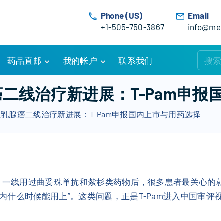
Phone (US)
Email
+1-505-750-3867
info@med
药品直邮
我的帐户
联系我们
购物车
账户详情
癌二线治疗新进展：T-Pam申
订单追踪
我的订单
性乳腺癌二线治疗新进展：T-Pam申报国内上市与用药选择
优惠活动
常见问题
服务条款
选？一线用过曲妥珠单抗和紫杉类药物后，很多患者最关心的
什么时候能用上”。这类问题，正是T-Pam进入中国审评