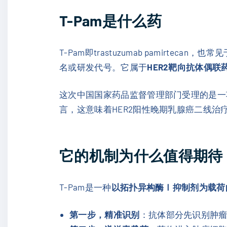
T-Pam是什么药
T-Pam即trastuzumab pamirtecan，
名或研发代号。它属于
HER2靶向抗体偶联
这次中国国家药品监督管理部门受理的是一
言，这意味着HER2阳性晚期乳腺癌二线治
它的机制为什么值得期待
T-Pam是一种
以拓扑异构酶Ⅰ抑制剂为载荷的第
第一步，精准识别
：抗体部分先识别肿瘤