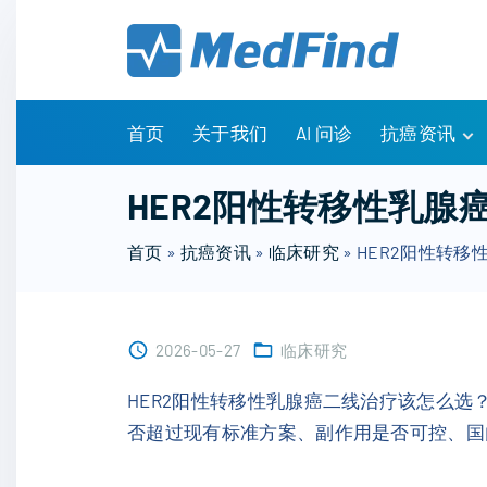
S
k
i
p
t
首页
关于我们
AI 问诊
抗癌资讯
o
c
有问有答
HER2阳性转移性乳腺
o
诊疗指南
n
首页
»
抗癌资讯
»
临床研究
»
HER2阳性转移
药物信息
t
医改政策
e
知识科普
n
临床研究
2026-05-27
临床研究
t
NCCN指南
HER2阳性转移性乳腺癌二线治疗该怎么
否超过现有标准方案、副作用是否可控、国内