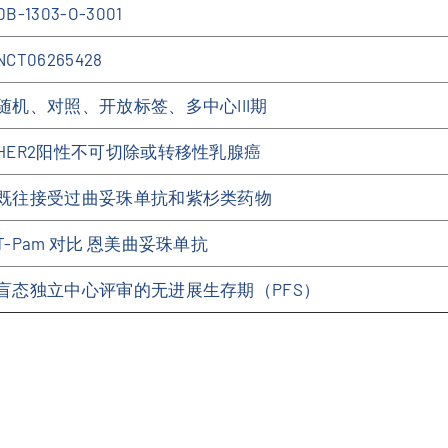
DB-1303-O-3001
NCT06265428
随机、对照、开放标签、多中心III期
HER2阳性不可切除或转移性乳腺癌
既往接受过曲妥珠单抗和紫杉类药物
T-Pam 对比 恩美曲妥珠单抗
盲态独立中心评审的无进展生存期（PFS）