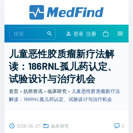
S
k
i
p
S
登录
注册
t
e
o
a
儿童恶性胶质瘤新疗法解
c
r
o
读：186RNL孤儿药认定、
c
n
h
试验设计与治疗机会
t
f
e
o
首页
»
抗癌资讯
»
临床研究
»
儿童恶性胶质瘤新疗法
n
r
解读：186RNL孤儿药认定、试验设计与治疗机会
t
:
2026-05-27
临床研究
0