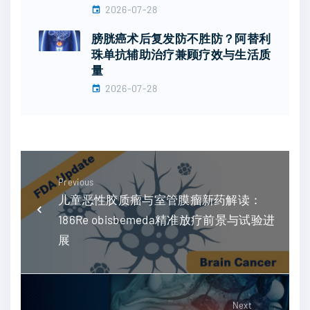
2026-07-28
膀胱癌术后复发防不胜防？阿替利
珠单抗辅助治疗兼顾疗效与生活质
量
2026-07-28
Previous
儿童恶性胶质瘤与室管膜瘤新药解读：
186Re obisbemeda精准放疗前景与试验进
展
Next