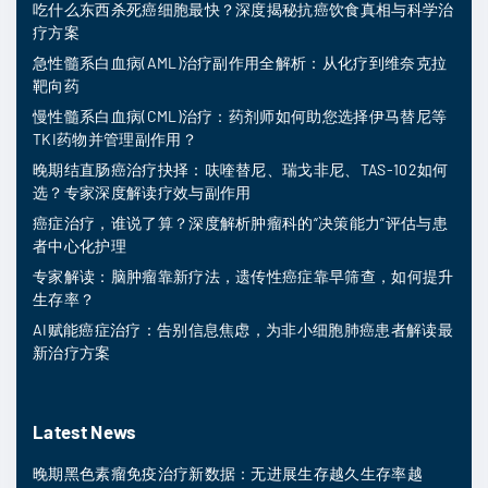
吃什么东西杀死癌细胞最快？深度揭秘抗癌饮食真相与科学治
疗方案
急性髓系白血病(AML)治疗副作用全解析：从化疗到维奈克拉
靶向药
慢性髓系白血病(CML)治疗：药剂师如何助您选择伊马替尼等
TKI药物并管理副作用？
晚期结直肠癌治疗抉择：呋喹替尼、瑞戈非尼、TAS-102如何
选？专家深度解读疗效与副作用
癌症治疗，谁说了算？深度解析肿瘤科的“决策能力”评估与患
者中心化护理
专家解读：脑肿瘤靠新疗法，遗传性癌症靠早筛查，如何提升
生存率？
AI赋能癌症治疗：告别信息焦虑，为非小细胞肺癌患者解读最
新治疗方案
Latest News
晚期黑色素瘤免疫治疗新数据：无进展生存越久生存率越