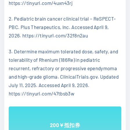
https://tinyurl.com/4uxn43rj
2. Pediatric brain cancer clinical trial – ReSPECT-
PBC. Plus Therapeutics, Inc. Accessed April 9,
2026. https://tinyurl.com/32f8n2au
3. Determine maximum tolerated dose, safety, and
tolerability of Rhenium (186Re) in pediatric
recurrent, refractory or progressive ependymoma
and high-grade glioma. ClinicalTrials.gov. Updated
July 11, 2025. Accessed April 9, 2026.
https://tinyurl.com/47tbsb3w
200￥抵扣券