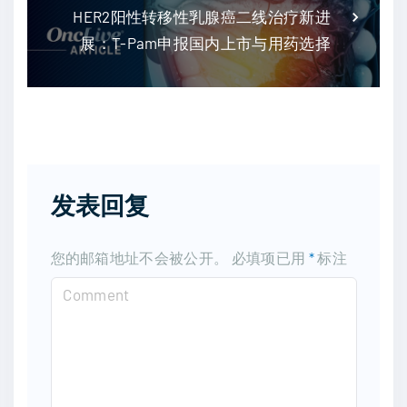
HER2阳性转移性乳腺癌二线治疗新进
展：T-Pam申报国内上市与用药选择
发表回复
您的邮箱地址不会被公开。
必填项已用
*
标注
C
o
m
m
e