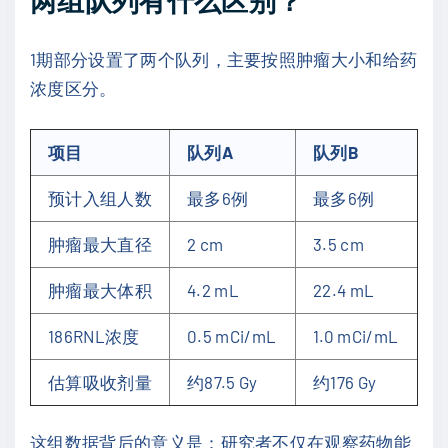
两组队列有什么区别？
1期部分设置了两个队列，主要按照肿瘤大小和给药
浓度区分。
项目
队列A
队列B
预计入组人数
最多6例
最多6例
肿瘤最大直径
2 cm
3.5 cm
肿瘤最大体积
4.2 mL
22.4 mL
186RNL浓度
0.5 mCi/mL
1.0 mCi/mL
估算吸收剂量
约87.5 Gy
约176 Gy
这组数据背后的意义是：研究者不仅在观察药物能