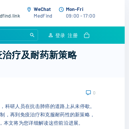
WeChat
Mon-Fri
find.link
MedFind
09:00 - 17:00
S
登录
注册
e
a
疫治疗及耐药新策略
r
c
h
f
o
0
r
:
是，科研人员在抗击肺癌的道路上从未停歇。
机制，再到免疫治疗和克服耐药性的新策略，
，本文将为您详细解读这些前沿进展。