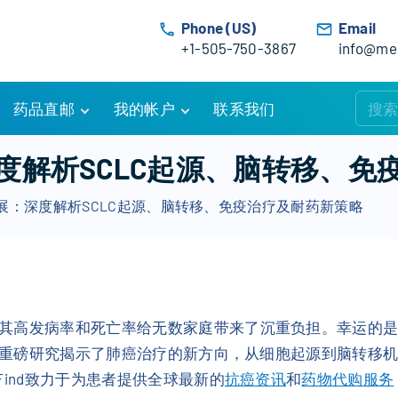
Phone (US)
Email
+1-505-750-3867
info@med
药品直邮
我的帐户
联系我们
购物车
账户详情
度解析SCLC起源、脑转移、免
订单追踪
我的订单
展：深度解析SCLC起源、脑转移、免疫治疗及耐药新策略
优惠活动
常见问题
服务条款
其高发病率和死亡率给无数家庭带来了沉重负担。幸运的
刊的重磅研究揭示了肺癌治疗的新方向，从细胞起源到脑转移
Find致力于为患者提供全球最新的
抗癌资讯
和
药物代购服务