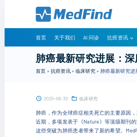
S
k
i
p
t
首页
关于我们
AI 问诊
抗癌资讯
o
c
有问有答
肺癌最新研究进展：深
o
诊疗指南
n
首页
»
抗癌资讯
»
临床研究
»
肺癌最新研究进
药物信息
t
医改政策
e
知识科普
n
临床研究
2025-09-30
临床研究
t
NCCN指南
肺癌，作为全球癌症相关死亡的主要原因，
近期，多项发表于《Nature》等顶级期
这些突破为肺癌患者带来了新的希望。Med