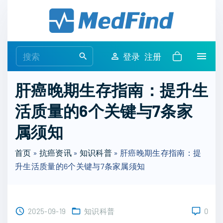
S
k
i
p
S
登录
注册
t
e
o
a
肝癌晚期生存指南：提升生
c
r
o
活质量的6个关键与7条家
c
n
h
属须知
t
f
e
o
首页
»
抗癌资讯
»
知识科普
»
肝癌晚期生存指南：提
n
r
升生活质量的6个关键与7条家属须知
t
:
2025-09-19
知识科普
0