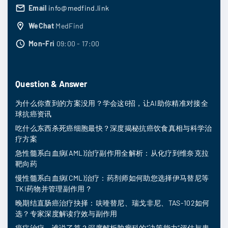
Email
info@medfind.link
WeChat
MedFind
Mon-Fri
09:00 - 17:00
Question & Answer
为什么你查到的方案没用？学会这6招，让AI助你精准对接全
球抗癌资讯
吃什么东西杀死癌细胞最快？深度揭秘抗癌饮食真相与科学治
疗方案
急性髓系白血病(AML)治疗副作用全解析：从化疗到维奈克拉
靶向药
慢性髓系白血病(CML)治疗：药剂师如何助您选择伊马替尼等
TKI药物并管理副作用？
晚期结直肠癌治疗抉择：呋喹替尼、瑞戈非尼、TAS-102如何
选？专家深度解读疗效与副作用
癌症治疗，谁说了算？深度解析肿瘤科的“决策能力”评估与患