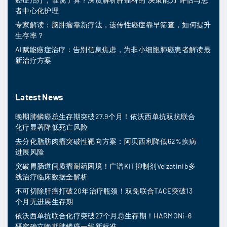
者中心化护理
专家解读：脑肿瘤靠新疗法，遗传性癌症靠早筛查，如何提升
生存率？
AI赋能癌症治疗：告别信息焦虑，为非小细胞肺癌患者解读最
新治疗方案
Latest News
晚期肺鳞癌总生存期突破27.9个月！依沃西单抗双抗联合
化疗显著降低死亡风险
去分化脂肪肉瘤突破性靶向方案：阿贝西利降低62%疾病
进展风险
突破胃肠道间质瘤耐药困境！广谱KIT抑制剂Velzatinib多
线治疗临床数据全解析
不可切除肝癌打破20年治疗瓶颈！双免联合TACE突破13
个月无进展生存期
依沃西单抗联合化疗突破27个月总生存期！HARMONi-6
研究确立晚期肺鳞癌一线新标准