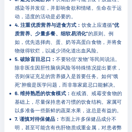
感染等并发症，并影响食欲和情绪。生命在于运
动，适度的活动是必要的。
4. 注重优质营养与进食方式：
饮食上应遵循
“优
质营养、少量多餐、细软易消化”
的原则。例
如，优先选择肉、蛋、奶等高蛋白食物，并将食
物做得软烂，以减少消化道出血风险。
5. 破除盲目忌口：
不要轻信“发物”等民间说法。
除非医生因肝性脑病风险等特殊情况提出要求，
否则保证充足的营养摄入是首要任务。如何“饿
死”肿瘤是医学问题，而非靠家庭忌口能解决。
6. 维持熟悉的饮食模式：
在戒酒、戒霉变食物的
基础上，尽量保持患者习惯的饮食结构。家属可
以多准备一些新鲜的蔬菜水果，这总是有益的。
7. 谨慎对待保健品：
市面上许多保健品成分不
明，甚至可能含有伤肝物质或重金属，对患者弊