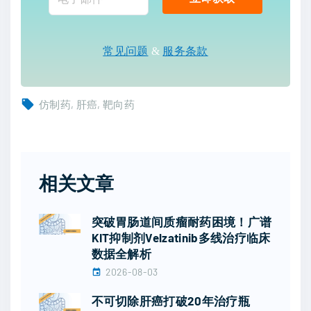
常见问题
&
服务条款
仿制药
肝癌
靶向药
相关文章
突破胃肠道间质瘤耐药困境！广谱
KIT抑制剂Velzatinib多线治疗临床
数据全解析
2026-08-03
不可切除肝癌打破20年治疗瓶