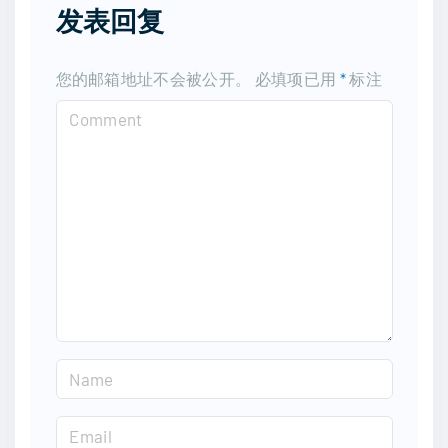
发表回复
您的邮箱地址不会被公开。
必填项已用
*
标注
C
o
m
m
e
n
t
N
a
m
E