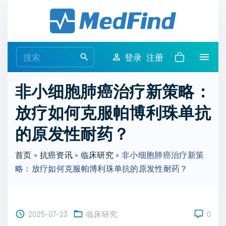
S
k
i
p
S
登录
注册
t
e
o
a
非小细胞肺癌治疗新策略：
c
r
o
放疗如何克服帕博利珠单抗
c
n
h
的原发性耐药？
t
f
e
o
首页
»
抗癌资讯
»
临床研究
»
非小细胞肺癌治疗新策
n
r
略：放疗如何克服帕博利珠单抗的原发性耐药？
t
:
2025-07-23
临床研究
0