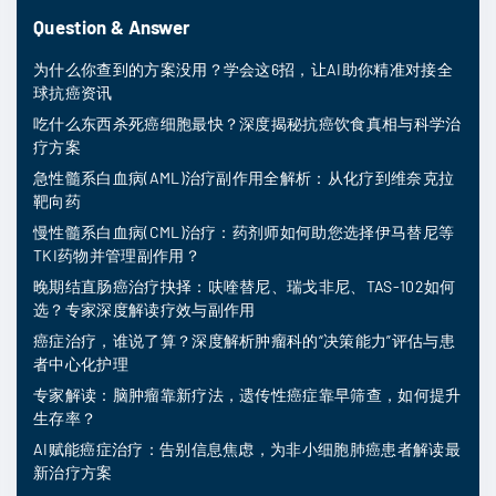
Question & Answer
为什么你查到的方案没用？学会这6招，让AI助你精准对接全
球抗癌资讯
吃什么东西杀死癌细胞最快？深度揭秘抗癌饮食真相与科学治
疗方案
急性髓系白血病(AML)治疗副作用全解析：从化疗到维奈克拉
靶向药
慢性髓系白血病(CML)治疗：药剂师如何助您选择伊马替尼等
TKI药物并管理副作用？
晚期结直肠癌治疗抉择：呋喹替尼、瑞戈非尼、TAS-102如何
选？专家深度解读疗效与副作用
癌症治疗，谁说了算？深度解析肿瘤科的“决策能力”评估与患
者中心化护理
专家解读：脑肿瘤靠新疗法，遗传性癌症靠早筛查，如何提升
生存率？
AI赋能癌症治疗：告别信息焦虑，为非小细胞肺癌患者解读最
新治疗方案