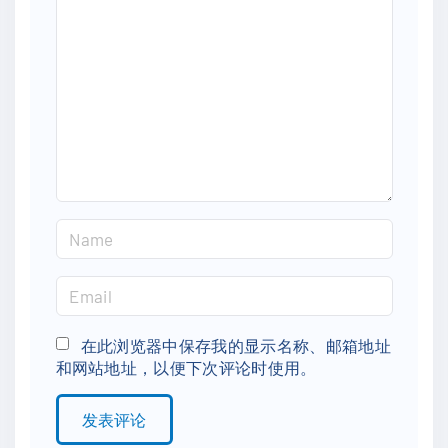
m
m
e
n
t
N
a
m
E
e
m
*
a
在此浏览器中保存我的显示名称、邮箱地址
和网站地址，以便下次评论时使用。
i
l
*