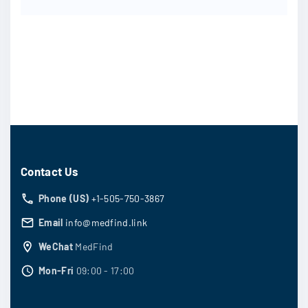
Contact Us
Phone (US)
+1-505-750-3867
Email
info@medfind.link
WeChat
MedFind
Mon-Fri
09:00 - 17:00