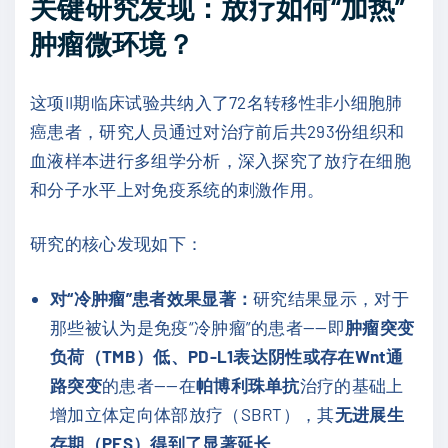
关键研究发现：放疗如何“加热”
肿瘤微环境？
这项II期临床试验共纳入了72名转移性非小细胞肺
癌患者，研究人员通过对治疗前后共293份组织和
血液样本进行多组学分析，深入探究了放疗在细胞
和分子水平上对免疫系统的刺激作用。
研究的核心发现如下：
对“冷肿瘤”患者效果显著：
研究结果显示，对于
那些被认为是免疫“冷肿瘤”的患者——即
肿瘤突变
负荷（TMB）低、PD-L1表达阴性或存在Wnt通
路突变
的患者——在
帕博利珠单抗
治疗的基础上
增加立体定向体部放疗（SBRT），其
无进展生
存期（PFS）得到了显著延长
。