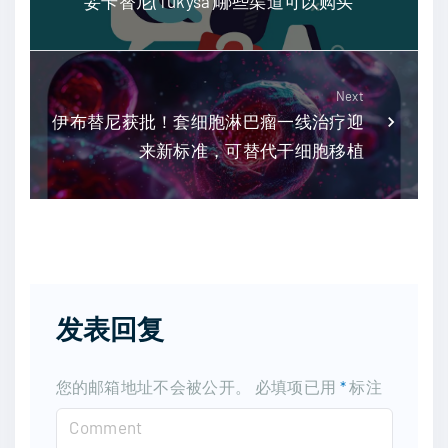
妥卡替尼(Tukysa)哪些渠道可以购买
Next
伊布替尼获批！套细胞淋巴瘤一线治疗迎
来新标准，可替代干细胞移植
发表回复
您的邮箱地址不会被公开。
必填项已用
*
标注
C
o