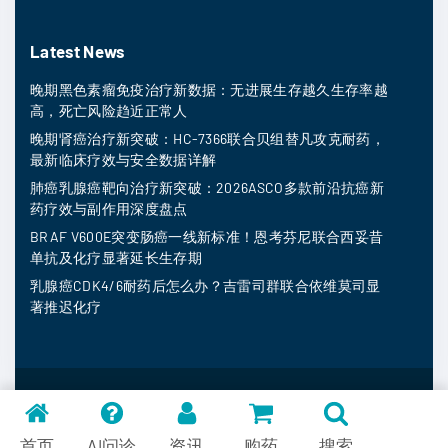
Latest News
晚期黑色素瘤免疫治疗新数据：无进展生存越久生存率越
高，死亡风险趋近正常人
晚期肾癌治疗新突破：HC-7366联合贝组替凡攻克耐药，
最新临床疗效与安全数据详解
肺癌乳腺癌靶向治疗新突破：2026ASCO多款前沿抗癌新
药疗效与副作用深度盘点
BRAF V600E突变肠癌一线新标准！恩考芬尼联合西妥昔
单抗及化疗显著延长生存期
乳腺癌CDK4/6耐药后怎么办？吉雷司群联合依维莫司显
著推迟化疗
MedFind ©
2026
常见问题
首页
AI问诊
资讯
购药
搜索