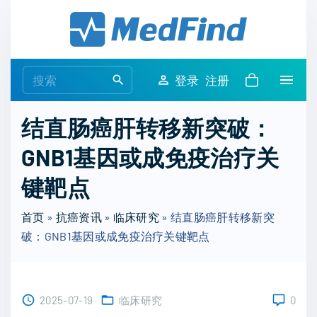
S
k
i
p
S
登录
注册
t
e
o
a
结直肠癌肝转移新突破：
c
r
o
GNB1基因或成免疫治疗关
c
n
h
键靶点
t
f
e
o
首页
»
抗癌资讯
»
临床研究
»
结直肠癌肝转移新突
n
r
破：GNB1基因或成免疫治疗关键靶点
t
:
2025-07-19
临床研究
0