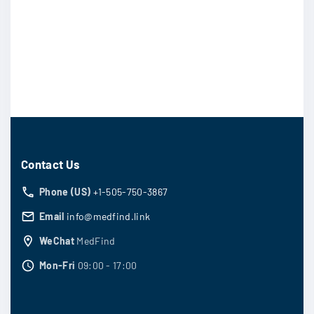
Contact Us
Phone (US)
+1-505-750-3867
Email
info@medfind.link
WeChat
MedFind
Mon-Fri
09:00 - 17:00