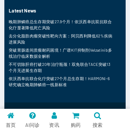
Latest News
晚期肺鳞癌总生存期突破27.9个月！依沃西单抗双抗联合
化疗显著降低死亡风险
去分化脂肪肉瘤突破性靶向方案：阿贝西利降低62%疾病
进展风险
突破胃肠道间质瘤耐药困境！广谱KIT抑制剂Velzatinib多
线治疗临床数据全解析
不可切除肝癌打破20年治疗瓶颈！双免联合TACE突破13
个月无进展生存期
依沃西单抗联合化疗突破27个月总生存期！HARMONi-6
研究确立晚期肺鳞癌一线新标准
MedFind ©
2026
常见问题
首页
AI问诊
资讯
购药
搜索