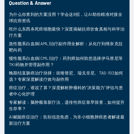
Question & Answer
为什么你查到的方案没用？学会这6招，让AI助你精准对接全
球抗癌资讯
吃什么东西杀死癌细胞最快？深度揭秘抗癌饮食真相与科学治
疗方案
急性髓系白血病(AML)治疗副作用全解析：从化疗到维奈克拉
靶向药
慢性髓系白血病(CML)治疗：药剂师如何助您选择伊马替尼等
TKI药物并管理副作用？
晚期结直肠癌治疗抉择：呋喹替尼、瑞戈非尼、TAS-102如何
选？专家深度解读疗效与副作用
癌症治疗，谁说了算？深度解析肿瘤科的“决策能力”评估与患
者中心化护理
专家解读：脑肿瘤靠新疗法，遗传性癌症靠早筛查，如何提升
生存率？
AI赋能癌症治疗：告别信息焦虑，为非小细胞肺癌患者解读最
新治疗方案