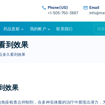
Phone (US)
Email
+1-505-750-3867
info@med
药品直邮
我的帐户
联系我们
购物车
账户详情
看到效果
订单追踪
我的订单
后多久看到效果
优惠活动
常见问题
服务条款
到效果
一种新型的免疫检查点抑制剂，在多种实体瘤的治疗中展现出潜