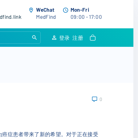
WeChat
Mon-Fri
find.link
MedFind
09:00 - 17:00
S
登录
注册
e
a
r
c
h
f
o
0
r
:
力，为癌症患者带来了新的希望。对于正在接受