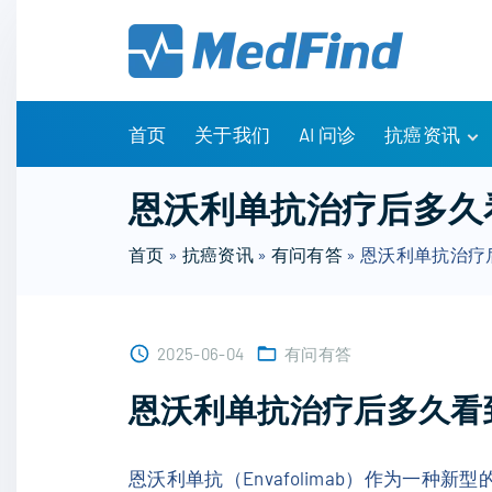
S
k
i
p
t
首页
关于我们
AI 问诊
抗癌资讯
o
c
有问有答
恩沃利单抗治疗后多久
o
诊疗指南
n
首页
»
抗癌资讯
»
有问有答
»
恩沃利单抗治疗
药物信息
t
医改政策
e
知识科普
n
临床研究
2025-06-04
有问有答
t
NCCN指南
恩沃利单抗治疗后多久看
恩沃利单抗（Envafolimab）作为