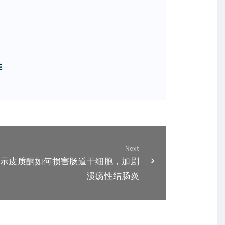
准
Next
示皮质酮如何损害肠道干细胞，加剧
溃疡性结肠炎