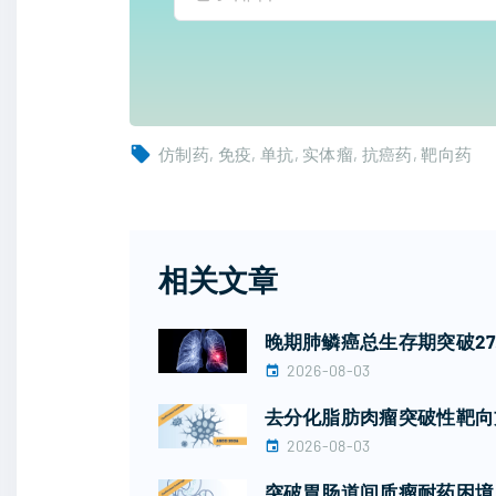
仿制药
免疫
单抗
实体瘤
抗癌药
靶向药
相关文章
晚期肺鳞癌总生存期突破2
2026-08-03
去分化脂肪肉瘤突破性靶向
2026-08-03
突破胃肠道间质瘤耐药困境！广