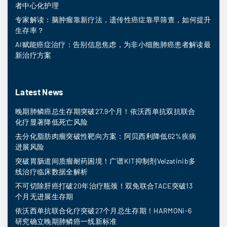
者中心化护理
专家解读：脑肿瘤靠新疗法，遗传性癌症靠早筛查，如何提升
生存率？
AI赋能癌症治疗：告别信息焦虑，为非小细胞肺癌患者解读最
新治疗方案
Latest News
晚期肺鳞癌总生存期突破27.9个月！依沃西单抗双抗联合
化疗显著降低死亡风险
去分化脂肪肉瘤突破性靶向方案：阿贝西利降低62%疾病
进展风险
突破胃肠道间质瘤耐药困境！广谱KIT抑制剂Velzatinib多
线治疗临床数据全解析
不可切除肝癌打破20年治疗瓶颈！双免联合TACE突破13
个月无进展生存期
依沃西单抗联合化疗突破27个月总生存期！HARMONi-6
研究确立晚期肺鳞癌一线新标准