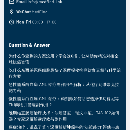
Email
info@medfind.link
WeChat
MedFind
Mon-Fri
09:00 - 17:00
Question & Answer
为什么你查到的方案没用？学会这6招，让AI助你精准对接全
球抗癌资讯
吃什么东西杀死癌细胞最快？深度揭秘抗癌饮食真相与科学治
疗方案
急性髓系白血病(AML)治疗副作用全解析：从化疗到维奈克拉
靶向药
慢性髓系白血病(CML)治疗：药剂师如何助您选择伊马替尼等
TKI药物并管理副作用？
晚期结直肠癌治疗抉择：呋喹替尼、瑞戈非尼、TAS-102如何
选？专家深度解读疗效与副作用
癌症治疗，谁说了算？深度解析肿瘤科的“决策能力”评估与患