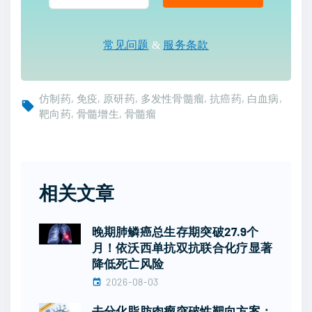
常见问题
&
服务条款
仿制药
免疫
原研药
多发性骨髓瘤
抗癌药
白血病
靶向药
骨髓增生
骨髓瘤
相关文章
晚期肺鳞癌总生存期突破27.9个
月！依沃西单抗双抗联合化疗显著
降低死亡风险
2026-08-03
去分化脂肪肉瘤突破性靶向方案：