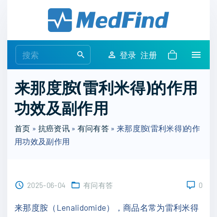
S
k
i
p
S
登录
注册
t
e
o
a
来那度胺(雷利米得)的作用
c
r
o
功效及副作用
c
n
h
t
首页
»
抗癌资讯
»
有问有答
»
来那度胺(雷利米得)的作
f
e
用功效及副作用
o
n
r
t
:
2025-06-04
有问有答
0
来那度胺（Lenalidomide），商品名常为雷利米得