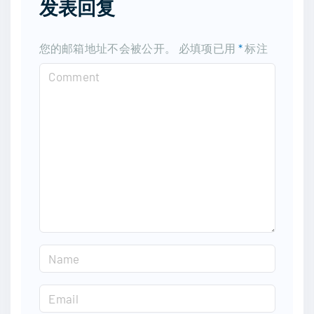
发表回复
您的邮箱地址不会被公开。
必填项已用
*
标注
C
o
m
m
e
n
t
N
a
m
E
e
m