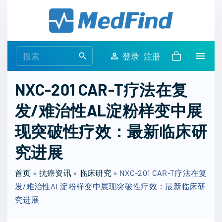
S
k
i
p
S
登录
注册
t
e
o
a
NXC-201 CAR-T疗法在复
c
r
o
发/难治性AL淀粉样变中展
c
n
h
现突破性疗效：最新临床研
t
f
e
o
究进展
n
r
t
首页
»
抗癌资讯
»
临床研究
:
»
NXC-201 CAR-T疗法在复
发/难治性AL淀粉样变中展现突破性疗效：最新临床研
究进展