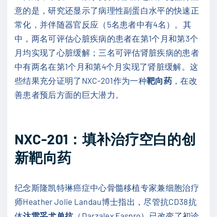
意的是，研究还显示了病理性副蛋白水平的快速正
常化，并伴随器官反应（5名患者中有4名）。其
中，两名可评估心脏疾病的患者在第1个月和第3个
月均实现了心脏缓解；三名可评估肾脏疾病的患者
中有两名在第1个月和第4个月实现了肾脏缓解。这
些结果充分证明了NXC-201作为一种
靶向药
，在改
善患者预后方面的巨大潜力。
NXC-201：填补治疗空白的创
新靶向药
纪念斯隆凯特琳癌症中心骨髓移植专家兼细胞治疗
师Heather Jolie Landau博士指出，尽管抗CD38抗
体
达雷妥尤单抗
（Darzalex Faspro）已改变了初诊