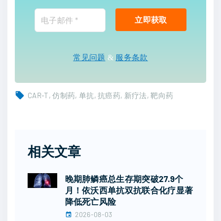
常见问题
&
服务条款
CAR-T
仿制药
单抗
抗癌药
新疗法
靶向药
相关文章
晚期肺鳞癌总生存期突破27.9个
月！依沃西单抗双抗联合化疗显著
降低死亡风险
2026-08-03