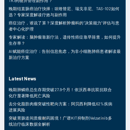
TKI药物并管理副作用？
晚期结直肠癌治疗抉择：呋喹替尼、瑞戈非尼、TAS-102如何
选？专家深度解读疗效与副作用
癌症治疗，谁说了算？深度解析肿瘤科的“决策能力”评估与患
者中心化护理
专家解读：脑肿瘤靠新疗法，遗传性癌症靠早筛查，如何提升
生存率？
AI赋能癌症治疗：告别信息焦虑，为非小细胞肺癌患者解读最
新治疗方案
Latest News
晚期肺鳞癌总生存期突破27.9个月！依沃西单抗双抗联合
化疗显著降低死亡风险
去分化脂肪肉瘤突破性靶向方案：阿贝西利降低62%疾病
进展风险
突破胃肠道间质瘤耐药困境！广谱KIT抑制剂Velzatinib多
线治疗临床数据全解析