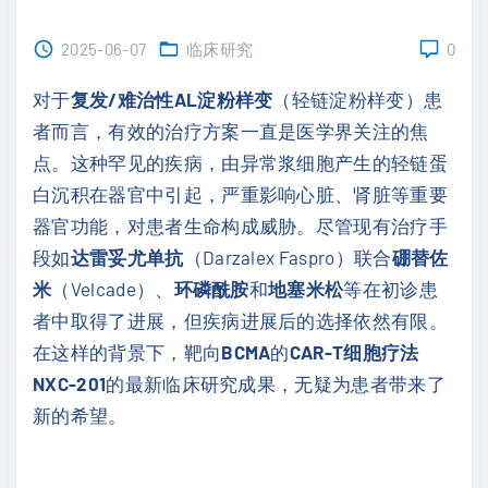
2025-06-07
临床研究
0
对于
复发/难治性AL淀粉样变
（轻链淀粉样变）患
者而言，有效的治疗方案一直是医学界关注的焦
点。这种罕见的疾病，由异常浆细胞产生的轻链蛋
白沉积在器官中引起，严重影响心脏、肾脏等重要
器官功能，对患者生命构成威胁。尽管现有治疗手
段如
达雷妥尤单抗
（Darzalex Faspro）联合
硼替佐
米
（Velcade）、
环磷酰胺
和
地塞米松
等在初诊患
者中取得了进展，但疾病进展后的选择依然有限。
在这样的背景下，靶向
BCMA
的
CAR-T细胞疗法
NXC-201
的最新临床研究成果，无疑为患者带来了
新的希望。