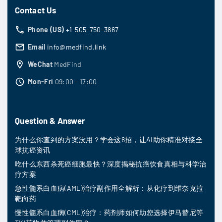
Contact Us
Phone (US)
+1-505-750-3867
Email
info@medfind.link
WeChat
MedFind
Mon-Fri
09:00 - 17:00
Question & Answer
为什么你查到的方案没用？学会这6招，让AI助你精准对接全
球抗癌资讯
吃什么东西杀死癌细胞最快？深度揭秘抗癌饮食真相与科学治
疗方案
急性髓系白血病(AML)治疗副作用全解析：从化疗到维奈克拉
靶向药
慢性髓系白血病(CML)治疗：药剂师如何助您选择伊马替尼等