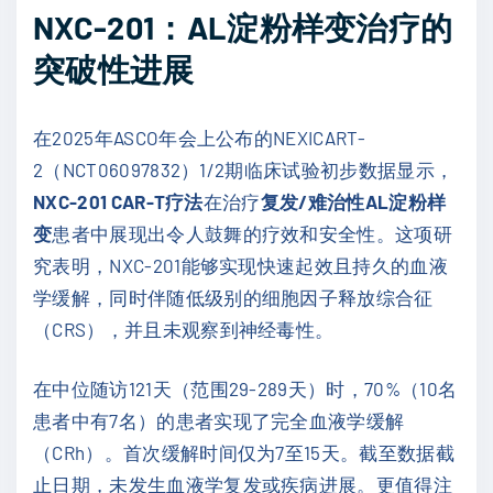
NXC-201：AL淀粉样变治疗的
突破性进展
在2025年ASCO年会上公布的NEXICART-
2（NCT06097832）1/2期临床试验初步数据显示，
NXC-201 CAR-T疗法
在治疗
复发/难治性AL淀粉样
变
患者中展现出令人鼓舞的疗效和安全性。这项研
究表明，NXC-201能够实现快速起效且持久的血液
学缓解，同时伴随低级别的细胞因子释放综合征
（CRS），并且未观察到神经毒性。
在中位随访121天（范围29-289天）时，70%（10名
患者中有7名）的患者实现了完全血液学缓解
（CRh）。首次缓解时间仅为7至15天。截至数据截
止日期，未发生血液学复发或疾病进展。更值得注