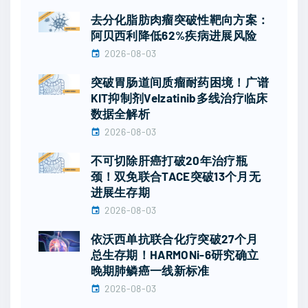
去分化脂肪肉瘤突破性靶向方案：
阿贝西利降低62%疾病进展风险
2026-08-03
突破胃肠道间质瘤耐药困境！广谱
KIT抑制剂Velzatinib多线治疗临床
数据全解析
2026-08-03
不可切除肝癌打破20年治疗瓶
颈！双免联合TACE突破13个月无
进展生存期
2026-08-03
依沃西单抗联合化疗突破27个月
总生存期！HARMONi-6研究确立
晚期肺鳞癌一线新标准
2026-08-03