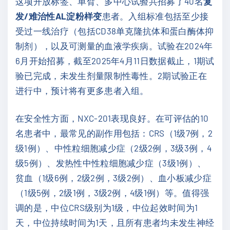
这项开放标签、单臂、多中心试验共招募了40名
复
发/难治性AL淀粉样变
患者。入组标准包括至少接
受过一线治疗（包括CD38单克隆抗体和蛋白酶体抑
制剂），以及可测量的血液学疾病。试验在2024年
6月开始招募，截至2025年4月11日数据截止，1期试
验已完成，未发生剂量限制性毒性。2期试验正在
进行中，预计将有更多患者入组。
在安全性方面，NXC-201表现良好。在可评估的10
名患者中，最常见的副作用包括：CRS（1级7例，2
级1例）、中性粒细胞减少症（2级2例，3级3例，4
级5例）、发热性中性粒细胞减少症（3级1例）、
贫血（1级6例，2级2例，3级2例）、血小板减少症
（1级5例，2级1例，3级2例，4级1例）等。值得强
调的是，中位CRS级别为1级，中位起效时间为1
天，中位持续时间为1天，且所有患者均未发生神经