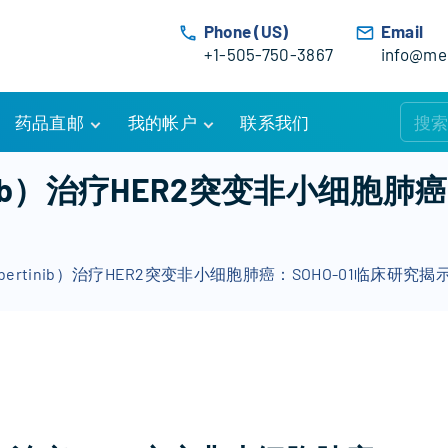
Phone (US)
Email
+1-505-750-3867
info@med
药品直邮
我的帐户
联系我们
购物车
账户详情
inib）治疗HER2突变非小细胞肺癌
订单追踪
我的订单
优惠活动
常见问题
bertinib）治疗HER2突变非小细胞肺癌：SOHO-01临床研
服务条款