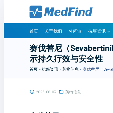
S
k
i
p
t
首页
关于我们
AI 问诊
抗癌资讯
o
c
有问有答
赛伐替尼（Sevabert
o
诊疗指南
示持久疗效与安全性
n
药物信息
t
医改政策
首页
»
抗癌资讯
»
药物信息
»
赛伐替尼（Seva
e
知识科普
n
临床研究
t
NCCN指南
2025-06-03
药物信息