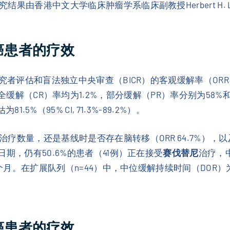
由香港中文大学临床肿瘤学系临床副教授Herbert H. L
癌患者的疗效
估和盲法独立中央审查（BICR）的客观缓解率（ORR）分别为59.
）。其中，完全缓解（CR）率均为1.2%，部分缓解（PR）率分别为5
估为81.5%（95% CI, 71.3%-89.2%）。
量，还是基线时是否存在脑转移（ORR 64.7%），以及是否存
期，仍有50.6%的患者（41例）正在接受
赛伐替尼
治疗，中
月。在扩展队列（n=44）中，中位缓解持续时间（DOR）为9.
癌患者的疗效