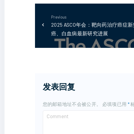
Previous
2025 ASCO年会：靶向药治疗癌
癌、白血病最新研究进展
发表回复
您的邮箱地址不会被公开。
必填项已用
*
C
o
m