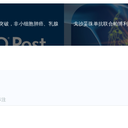
症新突破，非小细胞肺癌、乳腺
戈沙妥珠单抗联合帕博利
标注