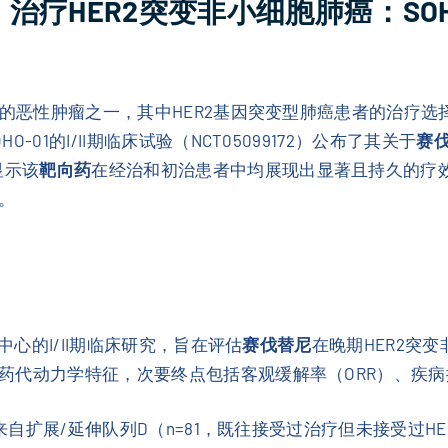
nib）治疗HER2突变非小细胞肺癌：S
见的恶性肿瘤之一，其中HER2基因突变型肺癌患者的治疗
01的I/II期临床试验（NCT05099172）公布了其关于
赛伐替
显示该
靶向药
在经治和初治患者中均展现出显著且持久的疗效
。
中心的I/II期临床研究，旨在评估
赛伐替尼
在晚期HER2突
代动力学特征，次要终点包括客观缓解率（ORR）、疾病控
来自扩展/延伸队列D（n=81，既往接受过治疗但未接受过HE