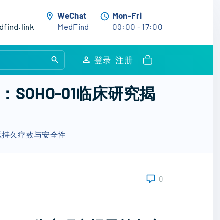
WeChat
Mon-Fri
find.link
MedFind
09:00 - 17:00
S
登录
注册
e
a
：SOHO-01临床研究揭
r
c
h
究揭示持久疗效与安全性
f
o
r
:
0