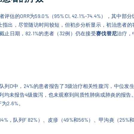
的ORR为59.0%（95% CI, 42.1%-74.4%），其中
1%）。Loong博士指出，尽管随访时间较短，但初步分析显示，初
止日期，82.1%的患者（32例）仍在接受
赛伐替尼
治疗，中
列D中，24%的患者报告了3级治疗相关性腹泻，中位发生时
列均未报告4级腹泻，也未观察到间质性肺病或肺炎的报告。
为2.6%。
4%，队列F 82%）、皮疹（49%和56%）、甲沟炎（25%
。