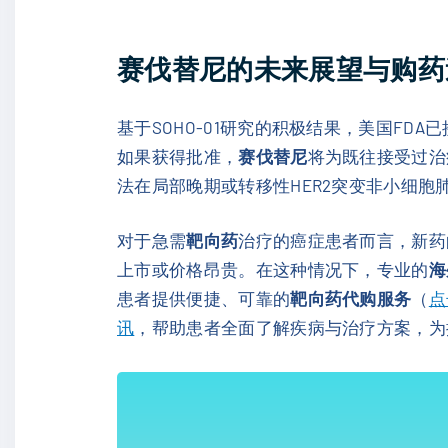
赛伐替尼的未来展望与购药
基于SOHO-01研究的积极结果，美国FDA
如果获得批准，
赛伐替尼
将为既往接受过治
法在局部晚期或转移性HER2突变非小细胞肺癌
对于急需
靶向药
治疗的癌症患者而言，新药
上市或价格昂贵。在这种情况下，专业的
海
患者提供便捷、可靠的
靶向药代购服务
（
点
讯
，帮助患者全面了解疾病与治疗方案，为