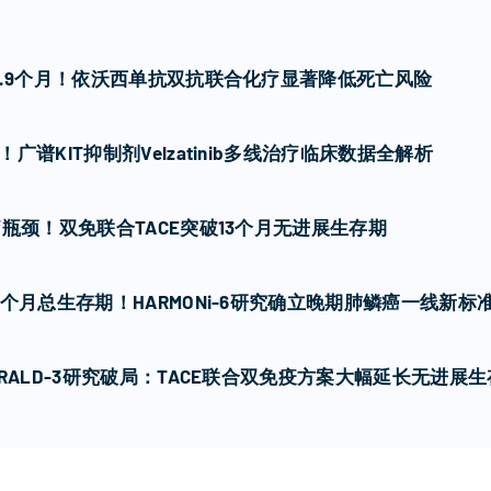
7.9个月！依沃西单抗双抗联合化疗显著降低死亡风险
谱KIT抑制剂Velzatinib多线治疗临床数据全解析
瓶颈！双免联合TACE突破13个月无进展生存期
个月总生存期！HARMONi-6研究确立晚期肺鳞癌一线新标
RALD-3研究破局：TACE联合双免疫方案大幅延长无进展