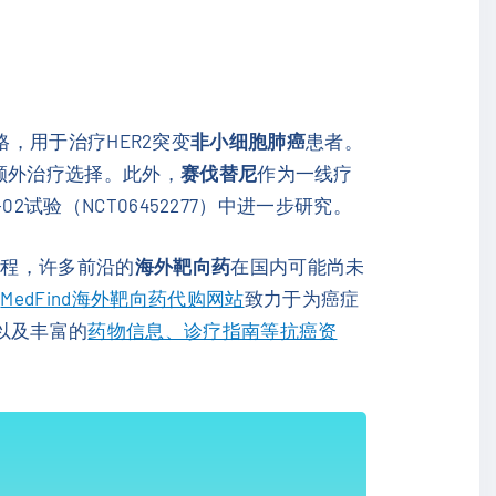
资格，用于治疗HER2突变
非小细胞肺癌
患者。
额外治疗选择。此外，
赛伐替尼
作为一线疗
试验（NCT06452277）中进一步研究。
流程，许多前沿的
海外靶向药
在国内可能尚未
，
MedFind海外靶向药代购网站
致力于为癌症
以及丰富的
药物信息、诊疗指南等抗癌资