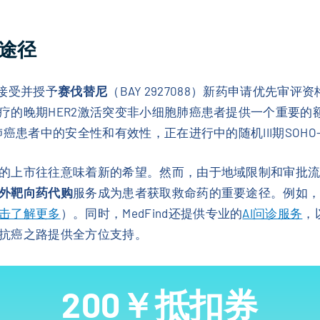
途径
已接受并授予
赛伐替尼
（BAY 2927088）新药申请优先审评
疗的晚期HER2激活突变非小细胞肺癌患者提供一个重要的
患者中的安全性和有效性，正在进行中的随机III期SOHO-02
的上市往往意味着新的希望。然而，由于地域限制和审批
外靶向药代购
服务成为患者获取救命药的重要途径。例如
击了解更多
）。同时，MedFind还提供专业的
AI问诊服务
，
抗癌之路提供全方位支持。
200￥抵扣券