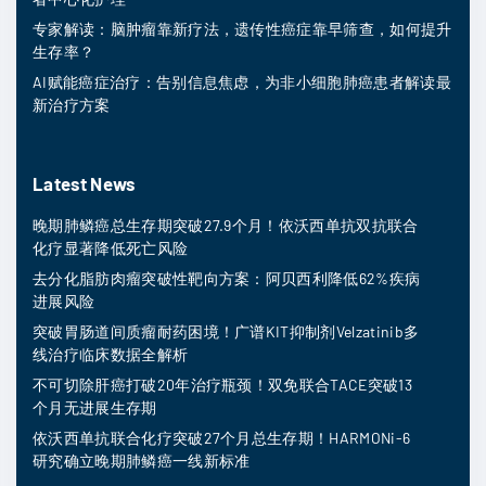
专家解读：脑肿瘤靠新疗法，遗传性癌症靠早筛查，如何提升
生存率？
AI赋能癌症治疗：告别信息焦虑，为非小细胞肺癌患者解读最
新治疗方案
Latest News
晚期肺鳞癌总生存期突破27.9个月！依沃西单抗双抗联合
化疗显著降低死亡风险
去分化脂肪肉瘤突破性靶向方案：阿贝西利降低62%疾病
进展风险
突破胃肠道间质瘤耐药困境！广谱KIT抑制剂Velzatinib多
线治疗临床数据全解析
不可切除肝癌打破20年治疗瓶颈！双免联合TACE突破13
个月无进展生存期
依沃西单抗联合化疗突破27个月总生存期！HARMONi-6
研究确立晚期肺鳞癌一线新标准