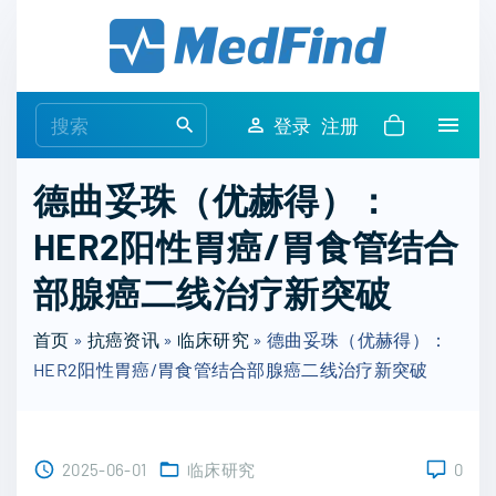
S
k
i
p
S
登录
注册
t
e
o
a
德曲妥珠（优赫得）：
c
r
o
HER2阳性胃癌/胃食管结合
c
n
h
部腺癌二线治疗新突破
t
f
e
o
首页
»
抗癌资讯
»
临床研究
»
德曲妥珠（优赫得）：
n
r
HER2阳性胃癌/胃食管结合部腺癌二线治疗新突破
t
:
2025-06-01
临床研究
0