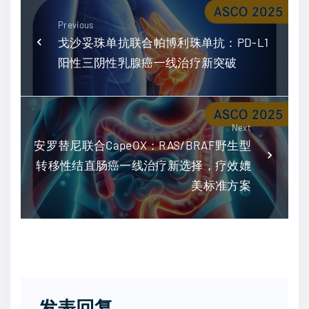
Previous
戈沙妥珠单抗联合帕博利珠单抗：PD-L1
阳性三阴性乳腺癌一线治疗新突破
Next
安罗替尼联合CapeOX：RAS/BRAF野生型
转移性结直肠癌一线治疗新选择，疗效媲
美标准方案
发表回复