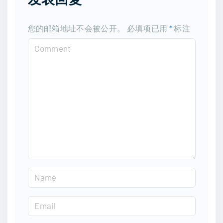
您的邮箱地址不会被公开。
必填项已用
*
标注
C
o
m
m
e
n
t
N
a
m
E
e
m