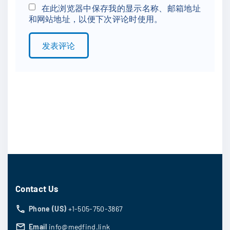
*
a
在此浏览器中保存我的显示名称、邮箱地址
和网站地址，以便下次评论时使用。
i
l
*
Contact Us
Phone (US)
+1-505-750-3867
Email
info@medfind.link