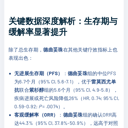
关键数据深度解析：生存期与
缓解率显著提升
除了总生存期，
德曲妥珠
在其他关键疗效指标上也
表现出色：
无进展生存期（PFS）
：
德曲妥珠
组的中位PFS
为6.7个月（95% CI, 5.6-7.1），优于
雷莫西尤单
抗
联合
紫杉醇
组的5.6个月（95% CI, 4.9-5.8），
疾病进展或死亡风险降低26%（HR, 0.74; 95% CI,
0.59-0.92;
P
= .0074）。
客观缓解率（ORR）
：
德曲妥珠
组的确认ORR高
达44.3%（95% CI, 37.8%-50.9%），远高于对照