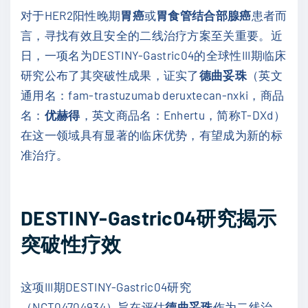
对于HER2阳性晚期
胃癌
或
胃食管结合部腺癌
患者而
言，寻找有效且安全的二线治疗方案至关重要。近
日，一项名为DESTINY-Gastric04的全球性III期临床
研究公布了其突破性成果，证实了
德曲妥珠
（英文
通用名：fam-trastuzumab deruxtecan-nxki，商品
名：
优赫得
，英文商品名：Enhertu，简称T-DXd）
在这一领域具有显著的临床优势，有望成为新的标
准治疗。
DESTINY-Gastric04研究揭示
突破性疗效
这项III期DESTINY-Gastric04研究
（NCT04704934）旨在评估
德曲妥珠
作为二线治