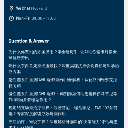
WeChat
MedFind
Mon-Fri
09:00 - 17:00
Question & Answer
为什么你查到的方案没用？学会这6招，让AI助你精准对接全
球抗癌资讯
吃什么东西杀死癌细胞最快？深度揭秘抗癌饮食真相与科学治
疗方案
急性髓系白血病(AML)治疗副作用全解析：从化疗到维奈克拉
靶向药
慢性髓系白血病(CML)治疗：药剂师如何助您选择伊马替尼等
TKI药物并管理副作用？
晚期结直肠癌治疗抉择：呋喹替尼、瑞戈非尼、TAS-102如何
选？专家深度解读疗效与副作用
癌症治疗，谁说了算？深度解析肿瘤科的“决策能力”评估与患
者中心化护理