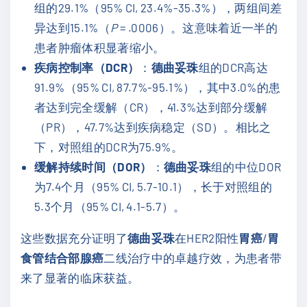
组的29.1%（95% CI, 23.4%-35.3%），两组间差
异达到15.1%（
P
= .0006）。这意味着近一半的
患者肿瘤体积显著缩小。
疾病控制率（DCR）
：
德曲妥珠
组的DCR高达
91.9%（95% CI, 87.7%-95.1%），其中3.0%的患
者达到完全缓解（CR），41.3%达到部分缓解
（PR），47.7%达到疾病稳定（SD）。相比之
下，对照组的DCR为75.9%。
缓解持续时间（DOR）
：
德曲妥珠
组的中位DOR
为7.4个月（95% CI, 5.7-10.1），长于对照组的
5.3个月（95% CI, 4.1-5.7）。
这些数据充分证明了
德曲妥珠
在HER2阳性
胃癌
/
胃
食管结合部腺癌
二线治疗中的卓越疗效，为患者带
来了显著的临床获益。