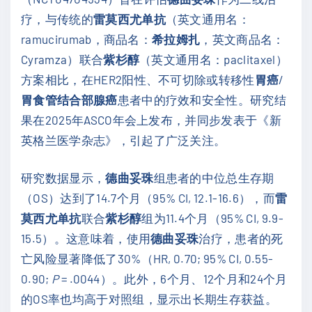
疗，与传统的
雷莫西尤单抗
（英文通用名：
ramucirumab，商品名：
希拉姆扎
，英文商品名：
Cyramza）联合
紫杉醇
（英文通用名：paclitaxel）
方案相比，在HER2阳性、不可切除或转移性
胃癌
/
胃食管结合部腺癌
患者中的疗效和安全性。研究结
果在2025年ASCO年会上发布，并同步发表于《新
英格兰医学杂志》，引起了广泛关注。
研究数据显示，
德曲妥珠
组患者的中位总生存期
（OS）达到了14.7个月（95% CI, 12.1-16.6），而
雷
莫西尤单抗
联合
紫杉醇
组为11.4个月（95% CI, 9.9-
15.5）。这意味着，使用
德曲妥珠
治疗，患者的死
亡风险显著降低了30%（HR, 0.70; 95% CI, 0.55-
0.90;
P
= .0044）。此外，6个月、12个月和24个月
的OS率也均高于对照组，显示出长期生存获益。