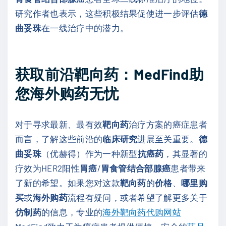
研究作者也表示，这些积极结果促使进一步评估
德
曲妥珠
在一线治疗中的潜力。
获取前沿靶向药：MedFind助
您海外购药无忧
对于寻求最新、最有效
靶向药
治疗方案的癌症患者
而言，了解这些前沿的
临床研究
进展至关重要。
德
曲妥珠
（优赫得）作为一种新型
抗癌药
，其显著的
疗效为HER2阳性
胃癌
/
胃食管结合部腺癌
患者带来
了新的希望。如果您对这款
靶向药
的
价格
、
哪里购
买
或
海外购药
流程有疑问，或者希望了解更多关于
仿制药
的信息，专业的
海外靶向药代购网站