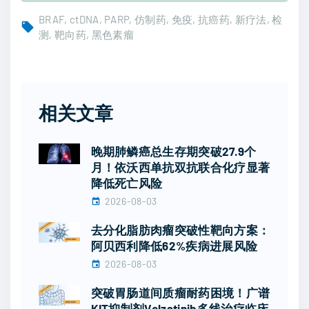
BRAF
ctDNA
PARP
仿制药
免疫
抗癌药
新疗法
检
测
靶向药
黑色素瘤
相关文章
晚期肺鳞癌总生存期突破27.9个
月！依沃西单抗双抗联合化疗显著
降低死亡风险
2026-08-03
去分化脂肪肉瘤突破性靶向方案：
阿贝西利降低62%疾病进展风险
2026-08-03
突破胃肠道间质瘤耐药困境！广谱
KIT抑制剂Velzatinib多线治疗临床