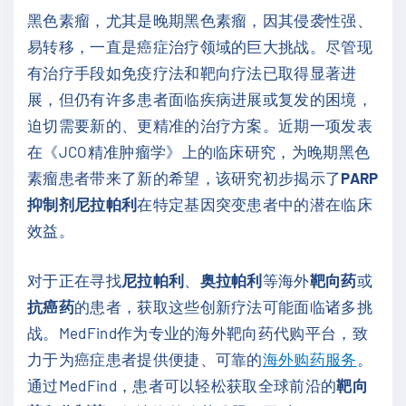
黑色素瘤，尤其是晚期黑色素瘤，因其侵袭性强、
易转移，一直是癌症治疗领域的巨大挑战。尽管现
有治疗手段如免疫疗法和靶向疗法已取得显著进
展，但仍有许多患者面临疾病进展或复发的困境，
迫切需要新的、更精准的治疗方案。近期一项发表
在《JCO精准肿瘤学》上的临床研究，为晚期黑色
素瘤患者带来了新的希望，该研究初步揭示了
PARP
抑制剂尼拉帕利
在特定基因突变患者中的潜在临床
效益。
对于正在寻找
尼拉帕利
、
奥拉帕利
等海外
靶向药
或
抗癌药
的患者，获取这些创新疗法可能面临诸多挑
战。MedFind作为专业的海外靶向药代购平台，致
力于为癌症患者提供便捷、可靠的
海外购药服务
。
通过MedFind，患者可以轻松获取全球前沿的
靶向