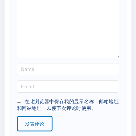
m
m
e
n
t
N
a
m
E
e
m
*
a
在此浏览器中保存我的显示名称、邮箱地址
和网站地址，以便下次评论时使用。
i
l
*