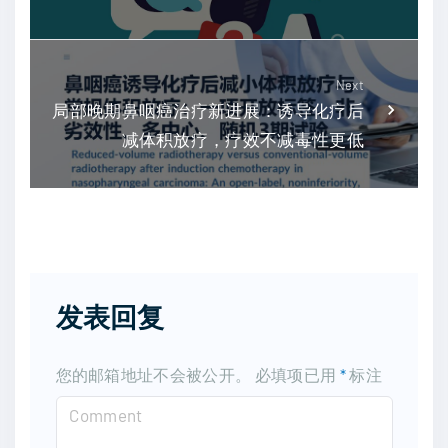
Next
局部晚期鼻咽癌治疗新进展：诱导化疗后
减体积放疗，疗效不减毒性更低
发表回复
您的邮箱地址不会被公开。
必填项已用
*
标注
C
o