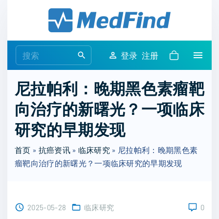
S
k
i
p
S
登录
注册
t
e
o
a
尼拉帕利：晚期黑色素瘤靶
c
r
o
向治疗的新曙光？一项临床
c
n
h
研究的早期发现
t
f
e
o
首页
»
抗癌资讯
»
临床研究
»
尼拉帕利：晚期黑色素
n
r
瘤靶向治疗的新曙光？一项临床研究的早期发现
t
:
2025-05-28
临床研究
0