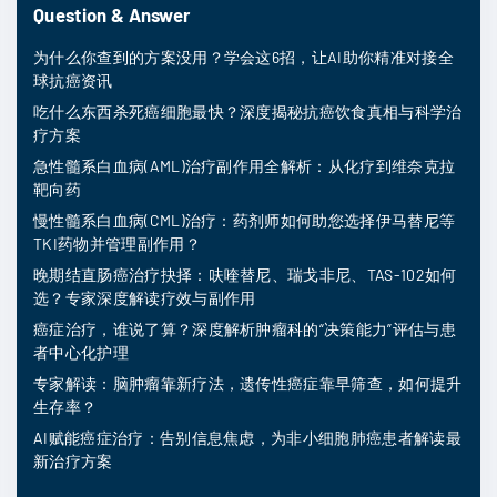
Question & Answer
为什么你查到的方案没用？学会这6招，让AI助你精准对接全
球抗癌资讯
吃什么东西杀死癌细胞最快？深度揭秘抗癌饮食真相与科学治
疗方案
急性髓系白血病(AML)治疗副作用全解析：从化疗到维奈克拉
靶向药
慢性髓系白血病(CML)治疗：药剂师如何助您选择伊马替尼等
TKI药物并管理副作用？
晚期结直肠癌治疗抉择：呋喹替尼、瑞戈非尼、TAS-102如何
选？专家深度解读疗效与副作用
癌症治疗，谁说了算？深度解析肿瘤科的“决策能力”评估与患
者中心化护理
专家解读：脑肿瘤靠新疗法，遗传性癌症靠早筛查，如何提升
生存率？
AI赋能癌症治疗：告别信息焦虑，为非小细胞肺癌患者解读最
新治疗方案