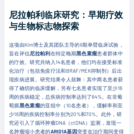
尼拉帕利临床研究：早期疗效
与生物标志物探索
这项由Kim博士及其团队主导的II期单臂临床试验，
旨在评估
尼拉帕利
在特定晚期
黑色素瘤
患者群体中
的疗效。研究共纳入14名患者，他们均在接受标准
化治疗（包括免疫疗法和BRAF/MEK抑制剂）后出
现疾病进展。研究结果令人鼓舞：其中两名患者获
得了确切的临床缓解，另有七名患者实现了至少16
周的疾病稳定，总疾病控制率达到了64%。在非葡
萄膜
黑色素瘤
的亚组中（10名患者），缓解率和至
少16周的疾病控制率分别为20%和70%。此外，研
究还引入了循环肿瘤DNA（ctDNA）监测，发现一
名肿瘤缩小患者的
ARID1A基因
突变在治疗期间变得