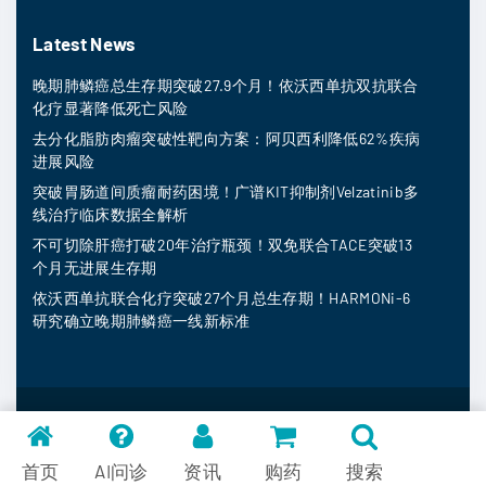
Latest News
晚期肺鳞癌总生存期突破27.9个月！依沃西单抗双抗联合
化疗显著降低死亡风险
去分化脂肪肉瘤突破性靶向方案：阿贝西利降低62%疾病
进展风险
突破胃肠道间质瘤耐药困境！广谱KIT抑制剂Velzatinib多
线治疗临床数据全解析
不可切除肝癌打破20年治疗瓶颈！双免联合TACE突破13
个月无进展生存期
依沃西单抗联合化疗突破27个月总生存期！HARMONi-6
研究确立晚期肺鳞癌一线新标准
MedFind ©
2026
常见问题
首页
AI问诊
资讯
购药
搜索