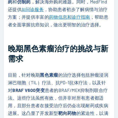
药
和
仿制药
，解决海外购药难题。同时，MedFind
还提供
AI问诊服务
，协助患者初步了解病情与治疗
方案；并提供丰富的
药物信息和诊疗指南
，帮助患
者全面掌握抗癌知识，做出更明智的治疗选择。
晚期黑色素瘤治疗的挑战与新
需求
目前，针对晚期
黑色素瘤
的治疗选择包括肿瘤浸润
淋巴细胞（TIL）疗法、抗PD-1抗体疗法，以及针
对
BRAF V600突变
患者的BRAF/MEK抑制剂联合疗
法。这些疗法虽然有效，但并非对所有患者都适
用，且部分患者在接受治疗后仍会出现耐药或疾病
进展。这凸显了开发新型
靶向药物
的紧迫性，以满