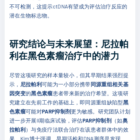
不可检测，这提示ctDNA有望成为评估治疗反应的
潜在生物标志物。
研究结论与未来展望：尼拉帕
利在黑色素瘤治疗中的潜力
尽管这项研究的样本量较小，但其早期结果强烈提
示，
尼拉帕利
可能为一小部分携带
同源重组相关基
因突变
的
黑色素瘤
患者带来新的治疗希望。这项研
究建立在先前工作的基础上，即同源重组缺陷型
黑
色素瘤
可能对
PARP抑制剂
更为敏感。研究团队计划
进一步开展II期临床试验，评估
PARP抑制剂
（如
奥
拉帕利
）与免疫疗法联合治疗在该患者群体中的效
果。Kim博士强调，早期活检和DNA测序是发现、