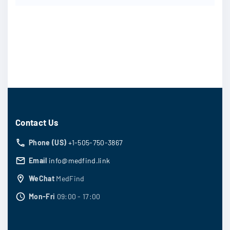
Contact Us
Phone (US)
+1-505-750-3867
Email
info@medfind.link
WeChat
MedFind
Mon-Fri
09:00 - 17:00