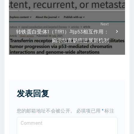
Next
转铁蛋白受体1（TfR1）与p53相互作用：
揭示结直肠癌进展新机制
发表回复
您的邮箱地址不会被公开。
必填项已用
*
标注
C
o