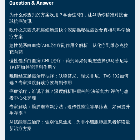
Question & Answer
为什么你查到的方案没用？学会这6招，让AI助你精准对接全
球抗癌资讯
吃什么东西杀死癌细胞最快？深度揭秘抗癌饮食真相与科学治
疗方案
急性髓系白血病(AML)治疗副作用全解析：从化疗到维奈克拉
靶向药
慢性髓系白血病(CML)治疗：药剂师如何助您选择伊马替尼等
TKI药物并管理副作用？
晚期结直肠癌治疗抉择：呋喹替尼、瑞戈非尼、TAS-102如何
选？专家深度解读疗效与副作用
癌症治疗，谁说了算？深度解析肿瘤科的“决策能力”评估与患
者中心化护理
专家解读：脑肿瘤靠新疗法，遗传性癌症靠早筛查，如何提升
生存率？
AI赋能癌症治疗：告别信息焦虑，为非小细胞肺癌患者解读最
新治疗方案