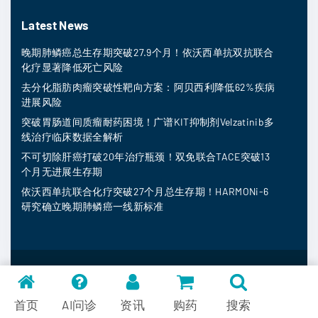
Latest News
晚期肺鳞癌总生存期突破27.9个月！依沃西单抗双抗联合
化疗显著降低死亡风险
去分化脂肪肉瘤突破性靶向方案：阿贝西利降低62%疾病
进展风险
突破胃肠道间质瘤耐药困境！广谱KIT抑制剂Velzatinib多
线治疗临床数据全解析
不可切除肝癌打破20年治疗瓶颈！双免联合TACE突破13
个月无进展生存期
依沃西单抗联合化疗突破27个月总生存期！HARMONi-6
研究确立晚期肺鳞癌一线新标准
MedFind ©
2026
常见问题
首页
AI问诊
资讯
购药
搜索