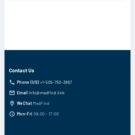
Contact Us
Phone (US)
+1-505-750-3867
Email
info@medfind.link
WeChat
MedFind
Mon-Fri
09:00 - 17:00