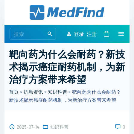
S
k
i
p
S
登录
注册
t
e
o
a
靶向药为什么会耐药？新技
c
r
o
术揭示癌症耐药机制，为新
c
n
h
治疗方案带来希望
t
f
e
o
首页
»
抗癌资讯
»
知识科普
»
靶向药为什么会耐药？
n
r
新技术揭示癌症耐药机制，为新治疗方案带来希望
t
:
2025-07-14
知识科普
0