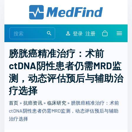
S
k
i
p
S
登录
注册
t
e
o
a
膀胱癌精准治疗：术前
c
r
o
ctDNA阴性患者仍需MRD监
c
n
h
测，动态评估预后与辅助治
t
f
e
o
疗选择
n
r
t
首页
»
抗癌资讯
»
临床研究
:
»
膀胱癌精准治疗：术前
ctDNA阴性患者仍需MRD监测，动态评估预后与辅助
治疗选择