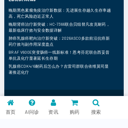
晚期黑色素瘤免疫治疗新数据：无进展生存越久生存率越
高，死亡风险趋近正常人
晚期肾癌治疗新突破：HC-7366联合贝组替凡攻克耐药，
最新临床疗效与安全数据详解
肺癌乳腺癌靶向治疗新突破：2026ASCO多款前沿抗癌新
药疗效与副作用深度盘点
BRAF V600E突变肠癌一线新标准！恩考芬尼联合西妥昔
单抗及化疗显著延长生存期
乳腺癌CDK4/6耐药后怎么办？吉雷司群联合依维莫司显
著推迟化疗
MedFind ©
2026
常见问题
首页
AI问诊
资讯
购药
搜索