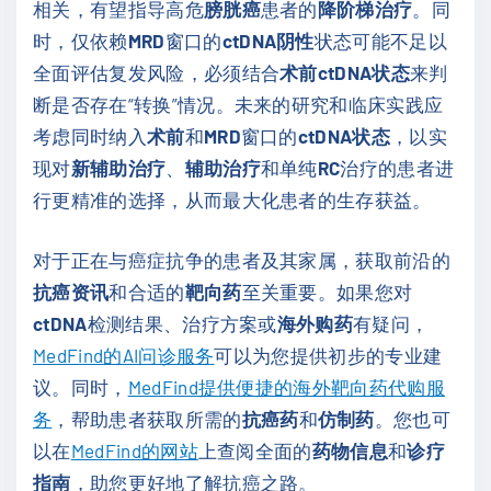
相关，有望指导高危
膀胱癌
患者的
降阶梯治疗
。同
时，仅依赖
MRD
窗口的
ctDNA阴性
状态可能不足以
全面评估复发风险，必须结合
术前ctDNA状态
来判
断是否存在“转换”情况。未来的研究和临床实践应
考虑同时纳入
术前
和
MRD
窗口的
ctDNA状态
，以实
现对
新辅助治疗
、
辅助治疗
和单纯
RC
治疗的患者进
行更精准的选择，从而最大化患者的生存获益。
对于正在与癌症抗争的患者及其家属，获取前沿的
抗癌资讯
和合适的
靶向药
至关重要。如果您对
ctDNA
检测结果、治疗方案或
海外购药
有疑问，
MedFind的AI问诊服务
可以为您提供初步的专业建
议。同时，
MedFind提供便捷的海外靶向药代购服
务
，帮助患者获取所需的
抗癌药
和
仿制药
。您也可
以在
MedFind的网站
上查阅全面的
药物信息
和
诊疗
指南
，助您更好地了解抗癌之路。