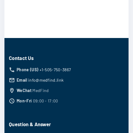
Contact Us
Phone (US)
+1-505-750-3867
Email
info@medfind.link
WeChat
MedFind
Mon-Fri
09:00 - 17:00
Question & Answer