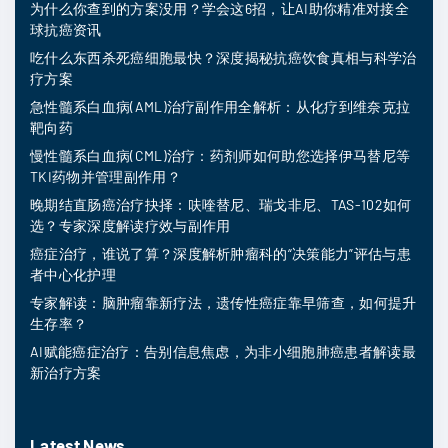
为什么你查到的方案没用？学会这6招，让AI助你精准对接全
球抗癌资讯
吃什么东西杀死癌细胞最快？深度揭秘抗癌饮食真相与科学治
疗方案
急性髓系白血病(AML)治疗副作用全解析：从化疗到维奈克拉
靶向药
慢性髓系白血病(CML)治疗：药剂师如何助您选择伊马替尼等
TKI药物并管理副作用？
晚期结直肠癌治疗抉择：呋喹替尼、瑞戈非尼、TAS-102如何
选？专家深度解读疗效与副作用
癌症治疗，谁说了算？深度解析肿瘤科的“决策能力”评估与患
者中心化护理
专家解读：脑肿瘤靠新疗法，遗传性癌症靠早筛查，如何提升
生存率？
AI赋能癌症治疗：告别信息焦虑，为非小细胞肺癌患者解读最
新治疗方案
Latest News