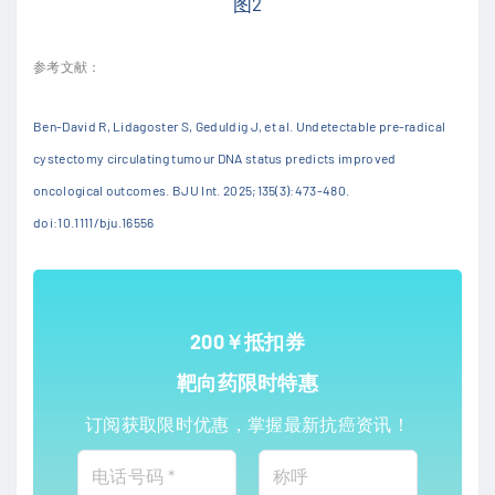
图2
参考文献：
Ben-David R, Lidagoster S, Geduldig J, et al. Undetectable pre-radical
cystectomy circulating tumour DNA status predicts improved
oncological outcomes. BJU Int. 2025;135(3):473-480.
doi:10.1111/bju.16556
200￥抵扣券
靶向药限时特惠
订阅获取限时优惠，掌握最新抗癌资讯！