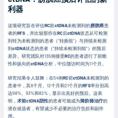
利器
这项研究旨在评估
RC
前
ctDNA
未检测到的
膀胱癌
患
者的
RFS
，并比较那些在
RC
后
ctDNA
状态从可检测
到转为未检测到的患者（“转换组”）与持续未检测
到
ctDNA
状态的患者（“持续未检测到组”）的预后
差异。研究团队对135例接受
RC
的患者进行了前瞻
性和纵向的
ctDNA
分析，中位随访时间为11个月。
研究结果令人鼓舞：在54例
RC
前
ctDNA
未检测到的
患者中，其6个月、12个月和21个月的
RFS
率分别高
达98%、93%和82%，显示出良好的预后。这表
明，
术前ctDNA阴性
的患者可能成为
降阶梯治疗
的
潜在候选者，有望减少不必要的治疗负担和副作
用。