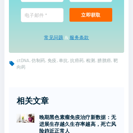
常见问题
&
服务条款
ctDNA
仿制药
免疫
单抗
抗癌药
检测
膀胱癌
靶
向药
相关文章
晚期黑色素瘤免疫治疗新数据：无
进展生存越久生存率越高，死亡风
险趋近正常人