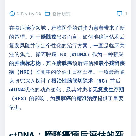
2025-05-24
临床研究
0
在癌症治疗领域，精准医学的进步为患者带来了新
的希望。对于
膀胱癌
患者而言，如何准确评估术后
复发风险并制定个性化的治疗方案，一直是临床关
注的焦点。循环肿瘤DNA（
ctDNA
）作为一种新兴
的
肿瘤标志物
，其在
膀胱癌
预后评估和
最小残留疾
病（MRD）
监测中的价值正日益凸显。一项最新临
床研究深入探讨了
根治性膀胱切除术（RC）
前后
ctDNA
状态的动态变化，及其对患者
无复发生存期
（RFS）
的影响，为
膀胱癌
的
精准治疗
提供了重要
依据。
ctDNA：膀胱癌预后评估的新