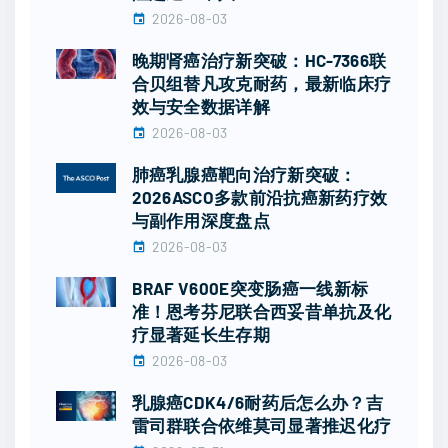
2026-08-03
晚期肾癌治疗新突破：HC-7366联
合贝组替凡攻克耐药，最新临床疗
效与安全数据详解
2026-08-03
肺癌乳腺癌靶向治疗新突破：
2026ASCO多款前沿抗癌新药疗效
与副作用深度盘点
2026-08-03
BRAF V600E突变肠癌一线新标
准！恩考芬尼联合西妥昔单抗及化
疗显著延长生存期
2026-08-03
乳腺癌CDK4/6耐药后怎么办？吉
雷司群联合依维莫司显著推迟化疗