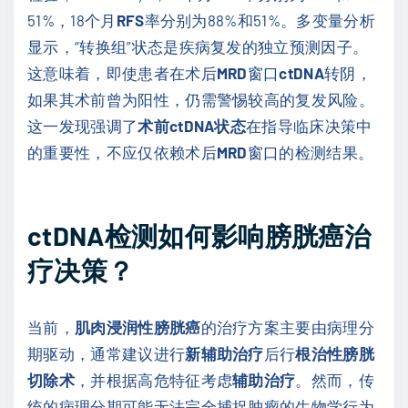
51%，18个月
RFS
率分别为88%和51%。多变量分析
显示，“转换组”状态是疾病复发的独立预测因子。
这意味着，即使患者在术后
MRD
窗口
ctDNA
转阴，
如果其术前曾为阳性，仍需警惕较高的复发风险。
这一发现强调了
术前ctDNA状态
在指导临床决策中
的重要性，不应仅依赖术后
MRD
窗口的检测结果。
ctDNA检测如何影响膀胱癌治
疗决策？
当前，
肌肉浸润性膀胱癌
的治疗方案主要由病理分
期驱动，通常建议进行
新辅助治疗
后行
根治性膀胱
切除术
，并根据高危特征考虑
辅助治疗
。然而，传
统的病理分期可能无法完全捕捉肿瘤的生物学行为