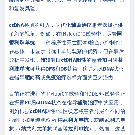
和复发风险。
ctDNA
检测的引入，为优化
辅助治疗
患者选择提供
了新的视角。例如，在IMvigor010试验中，尽管
阿
替利珠单抗
（一种程序性死亡配体1检查点抑制剂）
在总体上未显示出优于单纯观察的优势，但在事后
分析中发现，
MRD
窗口
ctDNA阳性
的患者加用
阿替
利珠单抗
可获得
DFS
和
OS
获益。这提示
ctDNA
状态
在指导
靶向药
或
免疫治疗
选择方面的巨大潜力。
目前正在进行的IMvigor011试验和MODERN试验也正
在探索
RC
后
ctDNA
状态在指导
辅助治疗
中的应用，
例如根据
ctDNA
阴性/阳性状态将患者分层至不同治
疗组（如单纯观察 vs
纳武利尤单抗
，或
纳武利尤单
抗
vs
纳武利尤单抗
联合
瑞拉利单抗
）。然而，这些