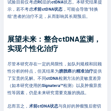
试验目前仅考虑
RC
后的
ctDNA
状态。本研究结果提
示，若不考虑
术前ctDNA状态
，可能会导致“转换
组”患者的治疗不足，从而影响其长期预后。
展望未来：整合ctDNA监测，
实现个性化治疗
尽管本研究存在一定的局限性，如队列规模和回顾
性分析的特点，但其结果为
膀胱癌
的
精准治疗
提供
了宝贵的见解。不同
ctDNA
检测方法的灵敏度差异
（如本研究使用的
Signatera™
检测）以及肿瘤异质
性等因素，仍是未来研究需要克服的挑战。
总而言之，
术前ctDNA状态
与良好的肿瘤预后密切