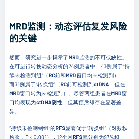
MRD监测：动态评估复发风险
的关键
然而，研究进一步揭示了
MRD
监测的不可或缺性。
在可进行转换动态分析的74例患者中，43例属于“持
续未检测到组”（
RC
前和
MRD
窗口均未检测到），
而31例属于“转换组”（
RC
前可检测到
ctDNA
，但在
MRD
窗口转为未检测到）。尽管两组患者在
MRD
窗
口均表现为
ctDNA阴性
，但其预后却存在显著差
异。
“持续未检测到组”的
RFS
显著优于“转换组”（对数秩
检验，P < 0.001），12个月
RFS
率分别为97%和